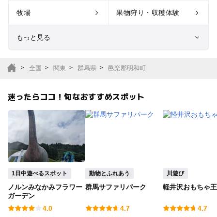
牧場
果物狩り・収穫体験
もっと見る
室内遊び場
遊園地
全国
関東
群馬県
邑楽郡明和町
テーマパーク
動物園
迷ったらココ！旬なおすすめスポット
サファリパーク
植物園・フラワーパー
ク
キャンプ場
バーベキュー
釣り
自然景観
1日中遊べるスポット
動物とふれあう
川遊び
ノルンみなかみフラワー
群馬サファリパーク
軽井沢おもちゃ王
いちご狩り
農業体験
ガーデン
4.0
4.7
4.7