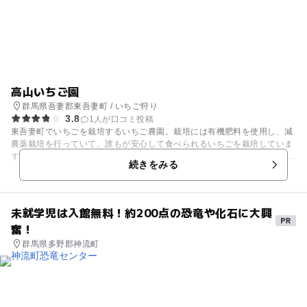
高山いちご園
群馬県吾妻郡東吾妻町 / いちご狩り
3.8
1人が口コミ投稿
東吾妻町でいちごを栽培するいちご農園。栽培には有機肥料を使用し、減
農薬栽培を行っていて、誰もが安心して食べられるいちごを栽培していま
す。土耕栽培を採用しているので味にも定評があります。 いちご狩りを楽
続きをみる
しめるのは人気の章姫。毎年3月中旬から5月上旬まで行っています。な
お、直売は12月中旬から6月上旬まで行っています。
未就学児は入館無料！約200点の恐竜や化石に大興
奮！
群馬県多野郡神流町