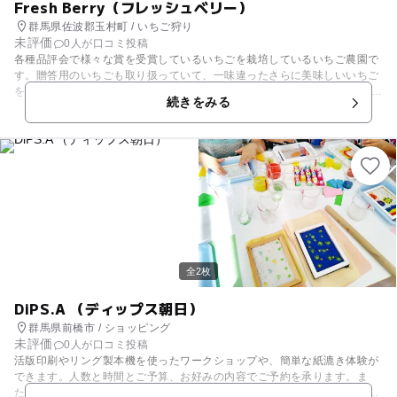
Fresh Berry（フレッシュベリー）
群馬県佐波郡玉村町 / いちご狩り
未評価
0人が口コミ投稿
各種品評会で様々な賞を受賞しているいちごを栽培しているいちご農園で
す。贈答用のいちごも取り扱っていて、一味違ったさらに美味しいいちご
を堪能できますよ。 栽培品種も多く、やよいひめ、紅ほっぺ、かおり野、
続きをみる
おいCベリー、ジューシー、もういっこと多種にわたっています。通常の
いちご狩りはもちろん、追加料金で生クリーム大福やソフトクリームをト
ッピングできるコースも！贅沢ないちご狩りを体験できます。通常のいち
ご狩りでも練乳無料、コーヒー、紅茶のサービスも実施しています。 【い
ちご狩り情報】 例年1月～5月
全2枚
DiPS.A （ディップス朝日）
群馬県前橋市 / ショッピング
未評価
0人が口コミ投稿
活版印刷やリング製本機を使ったワークショップや、簡単な紙漉き体験が
できます。人数と時間とご予算、お好みの内容でご予約を承ります。ま
た、夏休みの子供向け・季節の紙ものなど、特別企画のワークショップも