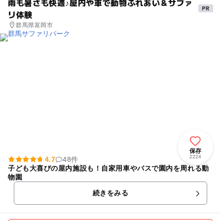
雨も暑さも快適♪屋内や車で動物ふれあい＆サファ
リ体験
群馬県富岡市
保存
2224
4.7
48件
子ども大喜びの屋内施設も！自家用車やバスで園内を周れる動
物園
続きをみる