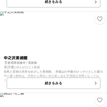
続きをみる
あります。 一枚のハガキから大量の冊子まで、みなさんのご要望にお応え
できる印刷サービス専門店です。季節やイベントのご挨拶ハガキはもちろ
んのこと、名刺・チラシ・ポスターや製本・写真集まで、印刷のことなら
何でもお任せください。
中之沢美術館
群馬県前橋市 / 美術館
未評価
0人が口コミ投稿
自然と芸術の共存をめざした美術館。 赤城山の中腹のひっそりとした森の
中に建つ館内は、天窓から明るい光が差し込む不思議な空間となってお
り、絵画や彫刻等ジャンルにとらわれず、様々な作品を堪能出来ます。さ
続きをみる
らに2階にも展示スペースあり！ イベント開催時には、作者との交流や、
音楽やダンスのコンサートも楽しめるので、ここでしか味わえない多彩な
芸術を是非！！あなたの目でお確かめ下さい。