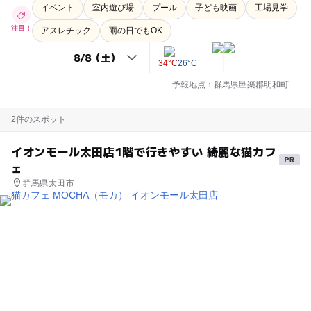
イベント
室内遊び場
プール
子ども映画
工場見学
注目！
アスレチック
雨の日でもOK
34°C
26°C
予報地点：群馬県邑楽郡明和町
2件のスポット
イオンモール太田店1階で行きやすい 綺麗な猫カフ
ェ
群馬県太田市