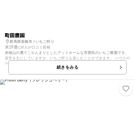
町田農園
群馬県前橋市 / いちご狩り
未評価
0人が口コミ投稿
赤城山の麓でこぢんまりとしたアットホームな雰囲気のいちご農園です。
直売を主にしていますが、いちご狩りも楽しむことができます。 ハウスの
中は高設栽培担っていて、ベビーカーでも入園できます。子どもの目線に
続きをみる
いちごがなっているので、摘み取りやすいのも嬉しいですね。 【いちご狩
り情報】 例年12月上旬頃～5月下旬頃