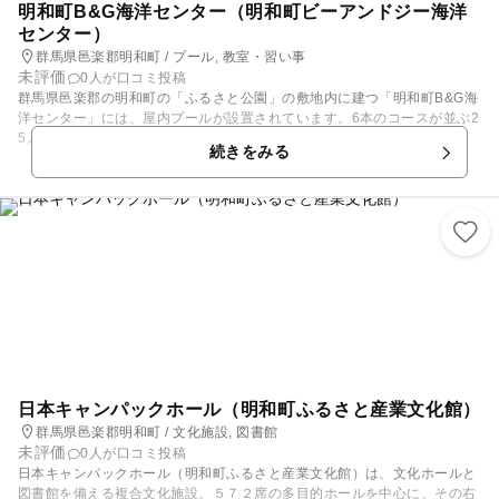
明和町B&G海洋センター（明和町ビーアンドジー海洋
センター）
群馬県邑楽郡明和町 / プール, 教室・習い事
未評価
0人が口コミ投稿
群馬県邑楽郡の明和町の「ふるさと公園」の敷地内に建つ「明和町B&G海
洋センター」には、屋内プールが設置されています。6本のコースが並ぶ2
5メートルプールと、すべり台つきの幼児用プール、ジャグジープール、
続きをみる
採暖室を備えています。屋内にある温水プールなので、一年中天候を気に
することなく快適に、水泳や水遊びを楽しむことができます。個人で遊泳
距離を記録し年間で総距離を集計する「スイムマラソン」や、「水泳記録
会」を開催しています。また、小学生向けの水泳教室や幼児アクアなどの
水泳教室を開設しています。
日本キャンパックホール（明和町ふるさと産業文化館）
群馬県邑楽郡明和町 / 文化施設, 図書館
未評価
0人が口コミ投稿
日本キャンパックホール（明和町ふるさと産業文化館）は、文化ホールと
図書館を備える複合文化施設。５７２席の多目的ホールを中心に、その右