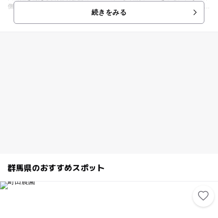
側に図書館、左側には研修室・事務室などを併設しています。 明和町役場
続きをみる
の向かいに位置し、ホールでは多種多様な講演会やコンサート、また、図
書館には絵本や紙芝居などをそろえた児童コーナーの設置も。読み聞かせ
や映画サロンを行っており、地域の親子連れをはじめ幅広い層の人々のふ
れあいの場として活用されています。
群馬県のおすすめスポット