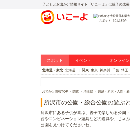
子どもとお出かけ情報サイト「いこーよ」は親子の成長
スポット
101,135件
スポット
イベント
オンライン
北海道・東北
北海道
関東
東京
神奈川
千葉
埼玉
おでかけ情報TOP
関東
埼玉県
川越・所沢・入間・新
所沢市の公園・総合公園の遊ぶ
所沢市にある子供が喜ぶ、親子で楽しめる公園・
台やコンビネーション遊具などの遊具や、じゃぶ
公園を見つけてくださいね。