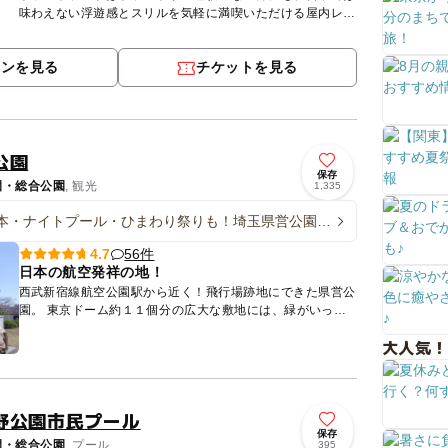
味わえない浮遊感とスリルを気軽に満喫いただける屋内レジ
ャー施設です。お子様から大人まで幅広くお楽しみいただけ
ます。 ※...
ポンを見る
チケットを見る
公園
保存
園・総合公園
, 観光
1,335
本・ナイトプール・ひまわり祭りも！埼玉県営公園の
ント10選
56件
4.7
日本の航空発祥の地！
西武新宿線航空公園駅から近く！飛行場跡地にできた県営公
園。 東京ドーム約１１個分の広大な敷地には、緑がいっぱ
い！ ジョギング・ウォーキングコースやテニスコートなど
大人気！
の運...
野公園市民プール
保存
園・総合公園
, プール
395