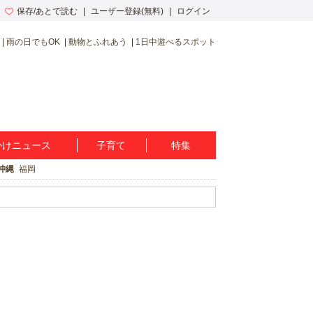
保存/あとで読む
ユーザー登録(無料)
ログイン
雨の日でもOK
動物とふれあう
1日中遊べるスポット
かけニュース
子育て
特集
沖縄
福岡