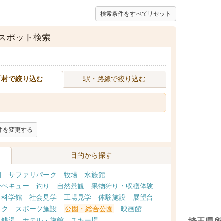
検索条件をすべてリセット
スポット検索
町村で絞り込む
駅・路線で絞り込む
件を変更する
目的から探す
園
サファリパーク
牧場
水族館
ーベキュー
釣り
自然景観
果物狩り・収穫体験
・科学館
社会見学
工場見学
体験施設
展望台
ック
スポーツ施設
公園・総合公園
映画館
・銭湯
ホテル・旅館
スキー場