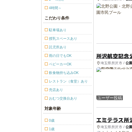
4時間～
こだわり条件
駐車場あり
授乳スペースあり
託児所あり
所沢航空記念
雨の日でもOK
埼玉県所沢市 /
公
ベビーカーOK
飲食物持ち込みOK
レストラン（食堂）あり
売店あり
ユーザー投稿
おむつ交換台あり
対象年齢
エミテラス所
0歳
埼玉県所沢市 /
公
1歳