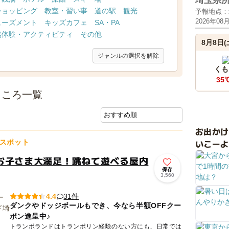
埼玉県
ショッピング
教室・習い事
道の駅
観光
予報地点：
2026年08
ューズメント
キッズカフェ
SA・PA
然体験・アクティビティ
その他
8月8日(
ジャンルの選択を解除
くも
35
ところ一覧
お出か
いこーよ
スポット
お子さま大満足！跳ねて遊べる屋内
保存
3,560
31件
4.4
ダンクやドッジボールもでき、今なら半額OFFクー
ポン進呈中♪
トランポランドはトランポリン経験のない方にも、日常では