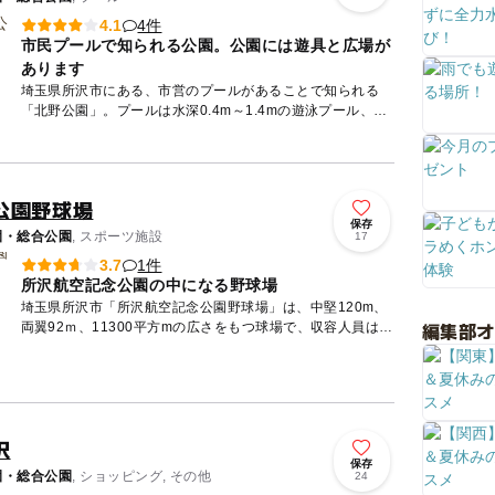
4件
4.1
市民プールで知られる公園。公園には遊具と広場が
あります
埼玉県所沢市にある、市営のプールがあることで知られる
「北野公園」。プールは水深0.4m～1.4mの遊泳プール、水
深0.4mの幼児用プール、水深0.5～0.6mの児童用プールを...
公園野球場
保存
園・総合公園
, スポーツ施設
17
1件
3.7
所沢航空記念公園の中になる野球場
埼玉県所沢市「所沢航空記念公園野球場」は、中堅120m、
編集部
両翼92ｍ、11300平方mの広さをもつ球場で、収容人員は
4,000人となっています。硬式野球、軟式野球ともに利用で
き...
沢
保存
園・総合公園
, ショッピング, その他
24