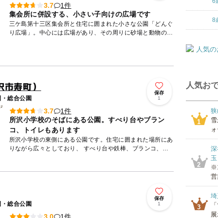
6
1件
3.7
集会所に併設する、小さい子向けの広場です
8
三ケ島第十三区集会所と住宅に囲まれた小さな公園「どんぐ
り広場」。中心には広場があり、その周りに砂場と動物の象
形遊具、段違いのステップの遊具が設置され、小さい子の遊
び場となって...
沢市寿町）
人気おで
保存
園・総合公園
1
1件
3.7
狭
所沢小学校のそばにある公園。すべり台やブラン
雪
1
ォ
コ、トイレもあります
所沢小学校の東側にある公園です。住宅に囲まれた場所にあ
りながら広々としており、 すべり台や鉄棒、ブランコ、ク
深
ランク遊具、砂場といった遊具があります。中央は広場にな
玉
2
っているので...
※
営
埼
保存
園・総合公園
1
「
3
展
1件
3.0