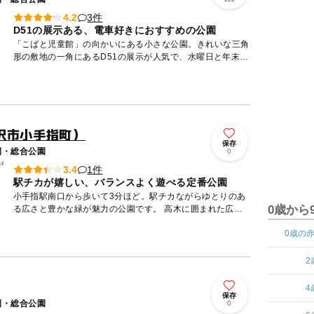
3件
4.2
D51の展示ある、電車好きにおすすめの公園
「こばと児童館」の向かいにある小さな公園。きれいな三角
形の敷地の一角にあるD51の展示が人気で、水曜日と年末年
始以外は運転台に入ることができます。本格的な踏切警報機
や、一部を...
沢市小手指町）
保存
園・総合公園
0
1件
3.4
駅チカが嬉しい、バランスよく遊べる定番公園
小手指駅南口から歩いて3分ほど。駅チカながらゆとりのあ
0歳から
る広さと豊かな緑が魅力の公園です。 高木に囲まれた広場
は十分な広さがあり、友達同士の集団遊びや家族でのスポー
0歳の
ツにぴ...
2
4
保存
園・総合公園
0