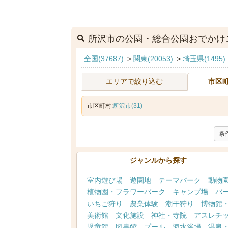
所沢市の公園・総合公園おでかけ
全国(37687)
>
関東(20053)
>
埼玉県(1495)
エリアで絞り込む
市区
市区町村:
所沢市(31)
条
ジャンルから探す
室内遊び場
遊園地
テーマパーク
動物
植物園・フラワーパーク
キャンプ場
バ
いちご狩り
農業体験
潮干狩り
博物館
美術館
文化施設
神社・寺院
アスレチ
児童館
図書館
プール
海水浴場
温泉