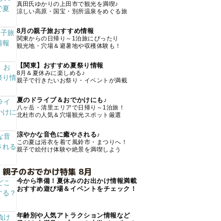
真田氏ゆかりの上田市で観光を満喫♪
涼しい高原・国宝・別所温泉をめぐる旅
8月の親子旅おすすめ情報
関東からの日帰り～1泊旅にぴったり
観光地・穴場＆避暑地や収穫体験も！
【関東】おすすめ夏祭り情報
8月＆夏休みに楽しめる♪
親子で行きたいお祭り・イベントが満載
夏のドライブ＆おでかけにも♪
八ヶ岳・清里エリアで日帰り～1泊旅！
北杜市の人気＆穴場観光スポット厳選
涼やかな音色に癒やされる♪
この夏は浴衣を着て風鈴市・まつりへ！
親子で絵付け体験や絶景を満喫しよう
 親子のおでかけ特集 8月
今から準備！夏休みのお出かけ情報満載
おすすめ遊び場＆イベントをチェック！
年齢別や人気アトラクション情報など