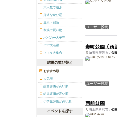
大人数で遊ぶ
身近な遊び場
温泉・宿泊
ユーザー投稿
家族で買い物
パパの一人子守
寿町公園（所
パパ大活躍
埼玉県所沢市 /
公
ママ友大集合
結果の並び替え
おすすめ順
人気順
ユーザー投稿
総合評価が高い順
幼児評価が高い順
小学生評価が高い順
西前公園
埼玉県所沢市 /
公
イベントを探す