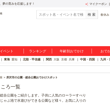
、夢の育みを応援します！
マイクーポン
春休み
イベント
ランキング
年齢別おでかけ
おで
東海
愛知
北陸・甲信越
関西
大阪
京都
兵庫
中国・四国
九州・
座
所沢市の公園・総合公園おでかけスポット
ところ一覧
総合公園をご紹介します。子供に人気のローラーすべり
じゃぶ池で水遊びができる公園など様々。お気に入りの