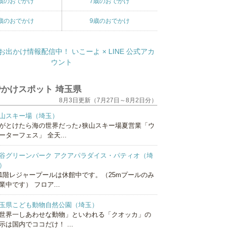
歳のおでかけ
7歳のおでかけ
歳のおでかけ
9歳のおでかけ
かけスポット 埼玉県
8月3日更新（7月27日～8月2日分）
山スキー場（埼玉）
がとけたら海の世界だった♪狭山スキー場夏営業「ウ
ーターフェス」 全天...
谷グリーンパーク アクアパラダイス・パティオ（埼
）
1階レジャープールは休館中です。（25mプールのみ
業中です） フロア...
玉県こども動物自然公園（埼玉）
世界一しあわせな動物」といわれる「クオッカ」の
示は国内でココだけ！ ...