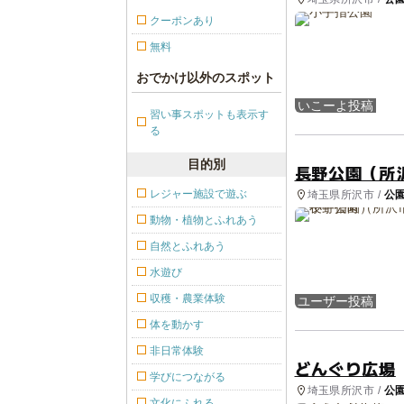
クーポンあり
無料
おでかけ以外のスポット
いこーよ投稿
習い事スポットも表示す
る
目的別
長野公園（所
レジャー施設で遊ぶ
埼玉県所沢市 /
公
動物・植物とふれあう
自然とふれあう
水遊び
収穫・農業体験
ユーザー投稿
体を動かす
非日常体験
どんぐり広場
学びにつながる
埼玉県所沢市 /
公
文化にふれる