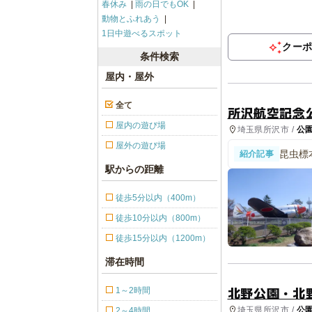
春休み
雨の日でもOK
動物とふれあう
1日中遊べるスポット
クー
条件検索
屋内・屋外
全て
所沢航空記念
屋内の遊び場
埼玉県所沢市 /
公
屋外の遊び場
昆虫標
紹介記事
夏イベ
駅からの距離
徒歩5分以内（400m）
徒歩10分以内（800m）
徒歩15分以内（1200m）
滞在時間
北野公園・北
1～2時間
埼玉県所沢市 /
公
2～4時間