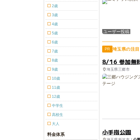
2歳
3歳
4歳
ユーザー投稿
5歳
6歳
埼玉県の注目
PR
7歳
8/16 参加
8歳
埼玉県三郷市
9歳
10歳
11歳
12歳
中学生
高校生
大人
小手指公園
料金体系
埼玉県所沢市 /
公