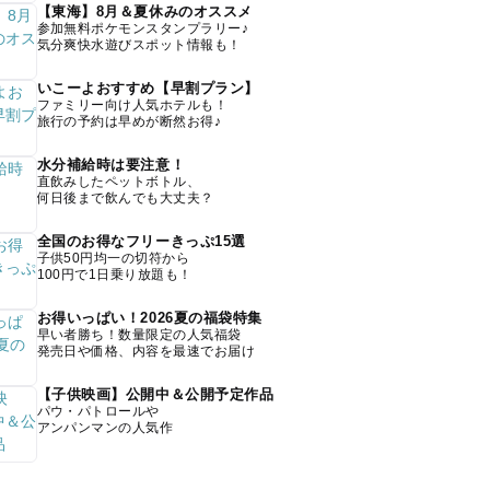
【東海】8月＆夏休みのオススメ
参加無料ポケモンスタンプラリー♪
気分爽快水遊びスポット情報も！
いこーよおすすめ【早割プラン】
ファミリー向け人気ホテルも！
旅行の予約は早めが断然お得♪
水分補給時は要注意！
直飲みしたペットボトル、
何日後まで飲んでも大丈夫？
全国のお得なフリーきっぷ15選
子供50円均一の切符から
100円で1日乗り放題も！
お得いっぱい！2026夏の福袋特集
早い者勝ち！数量限定の人気福袋
発売日や価格、内容を最速でお届け
【子供映画】公開中＆公開予定作品
パウ・パトロールや
アンパンマンの人気作