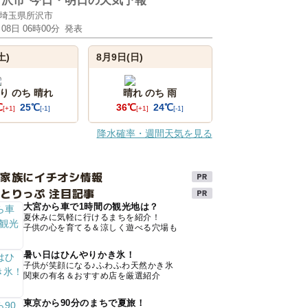
所沢市
今日・明日の天気予報
埼玉県所沢市
月08日 06時00分
発表
土)
8月9日(日)
り のち 晴れ
晴れ のち 雨
℃
25℃
36℃
24℃
[+1]
[-1]
[+1]
[-1]
降水確率・週間天気を見る
け家族にイチオシ情報
とりっぷ 注目記事
大宮から車で1時間の観光地は？
夏休みに気軽に行けるまちを紹介！
子供の心を育てる＆涼しく遊べる穴場も
暑い日はひんやりかき氷！
子供が笑顔になる♪ふわふわ天然かき氷
関東の有名＆おすすめ店を厳選紹介
東京から90分のまちで夏旅！