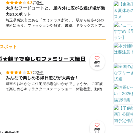
3件
4.3
大きなフードコートと、屋内外に広がる遊び場が魅
力のスポット
埼玉県所沢市にある「エミテラス所沢」。駅から徒歩4分の
場所にあり、ファッションや雑貨、書籍、ドラッグストア、
食品など、幅広いショップをはじめ、大型のフードコートや
イベントホー...
スポット
無料★親子で楽しむファミリー大縁日
保存
155
2件
3.7
みんなで楽しめる縁日遊びが大集合！
週末のお出かけに住宅展示場はいかがでしょうか。 ご家族
で楽しめるキャラクターステージショー、体験教室、動物ふ
れあいなどの参加無料のイベントを毎月開催しております。
無...
保存
園・総合公園
111