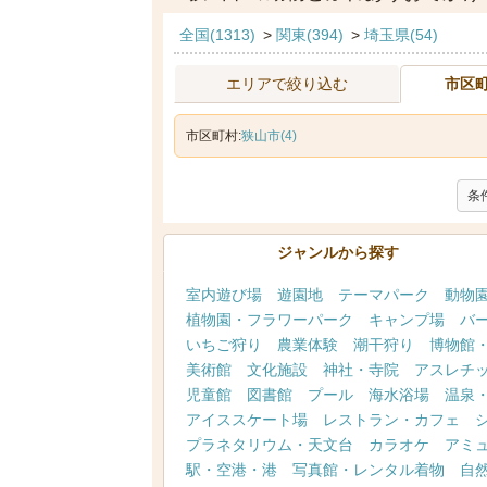
全国(1313)
>
関東(394)
>
埼玉県(54)
エリアで絞り込む
市区
市区町村:
狭山市(4)
条
ジャンルから探す
室内遊び場
遊園地
テーマパーク
動物
植物園・フラワーパーク
キャンプ場
バ
いちご狩り
農業体験
潮干狩り
博物館
美術館
文化施設
神社・寺院
アスレチ
児童館
図書館
プール
海水浴場
温泉
アイススケート場
レストラン・カフェ
プラネタリウム・天文台
カラオケ
アミ
駅・空港・港
写真館・レンタル着物
自