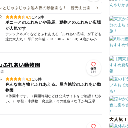
ンとじゃぶじゃぶ池＆夜の動物園も！ 智光山公園こ
物園で夏休みイベント
45件
4.5
ポニーとのふれあいや乗馬、動物とのふれあい広場
が人気です
テンジクネズミなどとふれあえる「ふれあい広場」が子ども
達に大人気！ 平日の午後（13：30～14：30）4歳から小学
生に限りポニーに乗れる。 「しばふ広場」ではお弁当...
山ふれあい動物園
保存
物園
134
5件
4.1
色んな生き物とふれあえる。屋内施設のふれあい動
物園
※休園中です。（再開時期などは公式サイトをご確認くださ
い。） 珍獣・小動物・爬虫類・その他色々な子が埼玉県に
大集合！！ 滅多に触れ合うことの出来ない激レアな子達
も...
大人気！