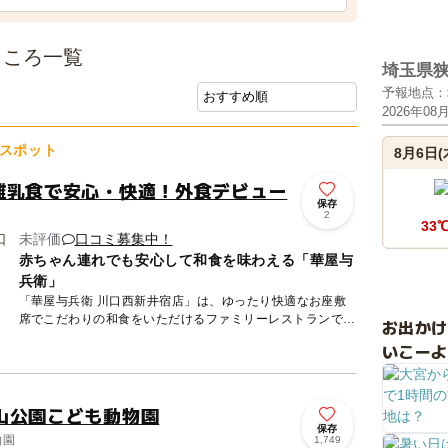
ところ一覧
埼玉県
予報地点：
2026年08
スポット
8月6日(
離乳食で安心・快適！外食デビュー
保存
2
33
未評価
口コミ募集中！
赤ちゃん連れでも安心して和食を味わえる「華屋与
兵衛」
「華屋与兵衛 川口西新井宿店」は、ゆったり快適なお座敷
席でこだわりの和食をいただけるファミリーレストランで
お出か
す。 駐車場を完備、全138席の店内には、小さなお子様連れ
いこーよ
に最適な...
山公園こども動物園
保存
物園
1,749