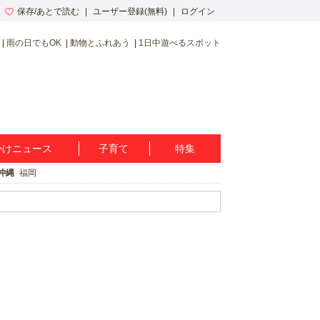
保存/あとで読む
ユーザー登録(無料)
ログイン
雨の日でもOK
動物とふれあう
1日中遊べるスポット
かけニュース
子育て
特集
沖縄
福岡