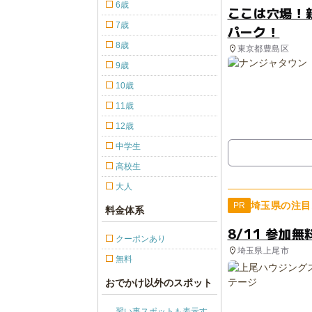
6歳
ここは穴場！
7歳
パーク！
8歳
東京都豊島区
9歳
10歳
11歳
12歳
中学生
高校生
大人
埼玉県の注目
PR
料金体系
8/11 参加
クーポンあり
埼玉県上尾市
無料
おでかけ以外のスポット
習い事スポットも表示す