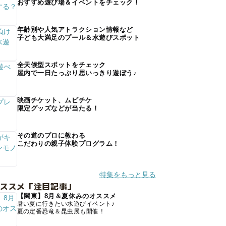
おすすめ遊び場＆イベントをチェック！
年齢別や人気アトラクション情報など
子ども大満足のプール＆水遊びスポット
全天候型スポットをチェック
屋内で一日たっぷり思いっきり遊ぼう♪
映画チケット、ムビチケ
限定グッズなどが当たる！
その道のプロに教わる
こだわりの親子体験プログラム！
特集をもっと見る
オススメ「注目記事」
【関東】8月＆夏休みのオススメ
暑い夏に行きたい水遊びイベント♪
夏の定番恐竜＆昆虫展も開催！