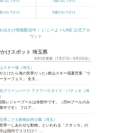
歳のおでかけ
7歳のおでかけ
歳のおでかけ
9歳のおでかけ
かけスポット 埼玉県
8月3日更新（7月27日～8月2日分）
山スキー場（埼玉）
がとけたら海の世界だった♪狭山スキー場夏営業「ウ
ーターフェス」 全天...
谷グリーンパーク アクアパラダイス・パティオ（埼
）
1階レジャープールは休館中です。（25mプールのみ
業中です） フロア...
玉県こども動物自然公園（埼玉）
世界一しあわせな動物」といわれる「クオッカ」の
示は国内でココだけ！ ...