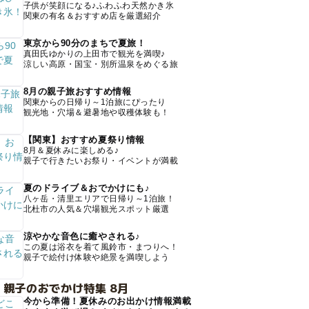
子供が笑顔になる♪ふわふわ天然かき氷
関東の有名＆おすすめ店を厳選紹介
東京から90分のまちで夏旅！
真田氏ゆかりの上田市で観光を満喫♪
涼しい高原・国宝・別所温泉をめぐる旅
8月の親子旅おすすめ情報
関東からの日帰り～1泊旅にぴったり
観光地・穴場＆避暑地や収穫体験も！
【関東】おすすめ夏祭り情報
8月＆夏休みに楽しめる♪
親子で行きたいお祭り・イベントが満載
夏のドライブ＆おでかけにも♪
八ヶ岳・清里エリアで日帰り～1泊旅！
北杜市の人気＆穴場観光スポット厳選
涼やかな音色に癒やされる♪
この夏は浴衣を着て風鈴市・まつりへ！
親子で絵付け体験や絶景を満喫しよう
 親子のおでかけ特集 8月
今から準備！夏休みのお出かけ情報満載