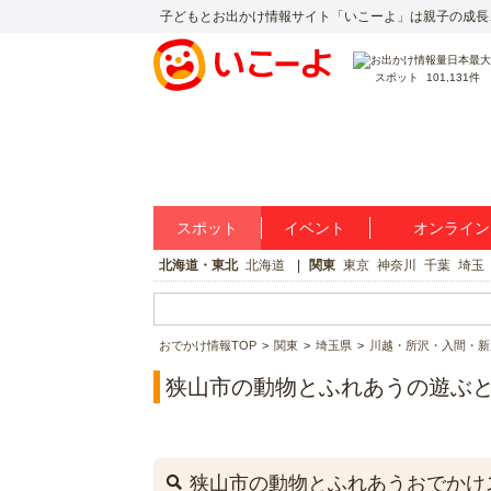
子どもとお出かけ情報サイト「いこーよ」は親子の成長
スポット
101,131件
スポット
イベント
オンライン
北海道・東北
北海道
関東
東京
神奈川
千葉
埼玉
おでかけ情報TOP
関東
埼玉県
川越・所沢・入間・新
狭山市の動物とふれあうの遊ぶ
狭山市の動物とふれあうおでかけ