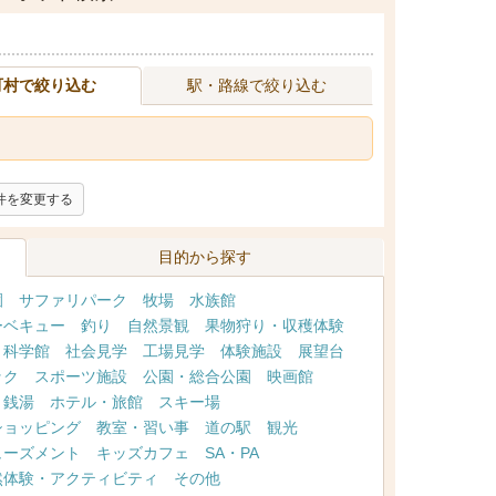
町村で絞り込む
駅・路線で絞り込む
件を変更する
目的から探す
園
サファリパーク
牧場
水族館
ーベキュー
釣り
自然景観
果物狩り・収穫体験
・科学館
社会見学
工場見学
体験施設
展望台
ック
スポーツ施設
公園・総合公園
映画館
・銭湯
ホテル・旅館
スキー場
ショッピング
教室・習い事
道の駅
観光
ューズメント
キッズカフェ
SA・PA
然体験・アクティビティ
その他