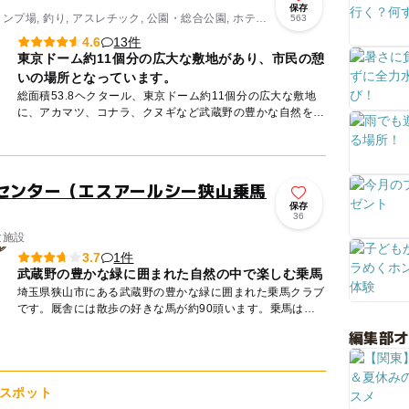
保存
ャンプ場, 釣り, アスレチック, 公園・総合公園, ホテ
563
13件
4.6
東京ドーム約11個分の広大な敷地があり、市民の憩
いの場所となっています。
総面積53.8ヘクタール、東京ドーム約11個分の広大な敷地
に、アカマツ、コナラ、クヌギなど武蔵野の豊かな自然をそ
のまま生かして作られた大規模な都市公園(総合公園）で、
市街地か...
馬センター（エスアールシー狭山乗馬
保存
36
験施設
1件
3.7
武蔵野の豊かな緑に囲まれた自然の中で楽しむ乗馬
埼玉県狭山市にある武蔵野の豊かな緑に囲まれた乗馬クラブ
です。厩舎には散歩の好きな馬が約90頭います。乗馬は馬
とふれあうだけではなく、健康の増進やストレス解消の効果
編集部
もあるといわ...
スポット