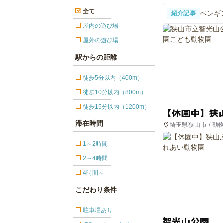
全て
ペンギ
紹介記事
ども動
屋内の遊び場
屋外の遊び場
駅からの距離
徒歩5分以内（400m）
徒歩10分以内（800m）
徒歩15分以内（1200m）
【休園中】狭
滞在時間
埼玉県狭山市 / 動
1～2時間
2～4時間
4時間～
こだわり条件
駐車場あり
智光山公園