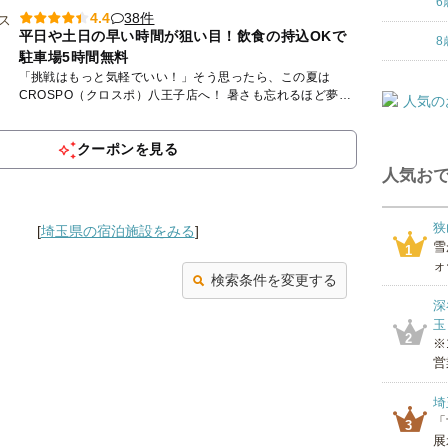
6
38件
4.4
平日や土日の早い時間が狙い目！飲食の持込OKで
8
駐車場5時間無料
「挑戦はもっと気軽でいい！」そう思ったら、この夏は
CROSPO（クロスポ）八王子店へ！ 暑さも忘れるほど夢中
になれる、家族みんながヒーローになれる体験がここにあり
ます。 ...
クーポンを見る
人気おで
狭
[
埼玉県の宿泊施設をみる
]
雪
1
ォ
検索条件を変更する
深
玉
2
※
営
埼
「
3
展