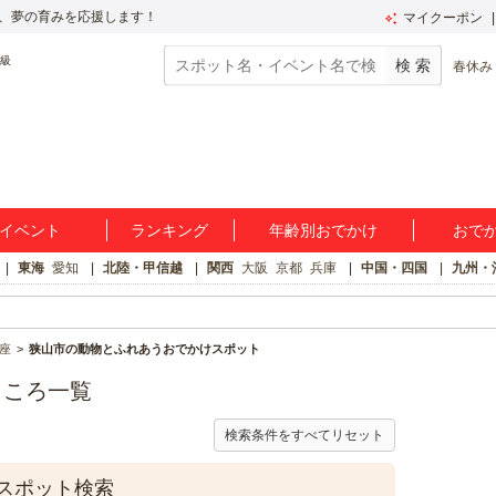
、夢の育みを応援します！
マイクーポン
春休み
イベント
ランキング
年齢別おでかけ
おで
東海
愛知
北陸・甲信越
関西
大阪
京都
兵庫
中国・四国
九州・
座
狭山市の動物とふれあうおでかけスポット
ところ一覧
検索条件をすべてリセット
スポット検索