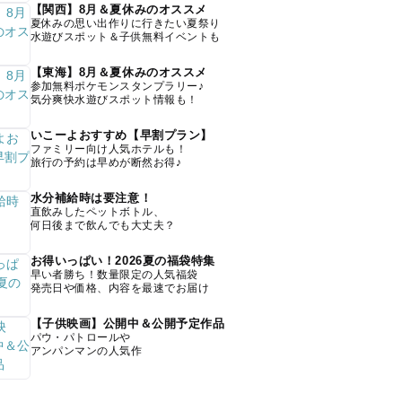
【関西】8月＆夏休みのオススメ
夏休みの思い出作りに行きたい夏祭り
水遊びスポット＆子供無料イベントも
【東海】8月＆夏休みのオススメ
参加無料ポケモンスタンプラリー♪
気分爽快水遊びスポット情報も！
いこーよおすすめ【早割プラン】
ファミリー向け人気ホテルも！
旅行の予約は早めが断然お得♪
水分補給時は要注意！
直飲みしたペットボトル、
何日後まで飲んでも大丈夫？
お得いっぱい！2026夏の福袋特集
早い者勝ち！数量限定の人気福袋
発売日や価格、内容を最速でお届け
【子供映画】公開中＆公開予定作品
パウ・パトロールや
アンパンマンの人気作