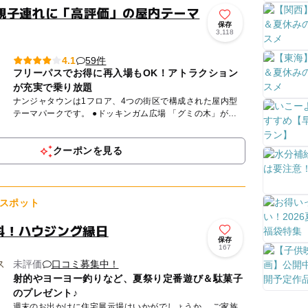
親子連れに「高評価」の屋内テーマ
保存
3,118
59件
4.1
フリーパスでお得に再入場もOK！アトラクション
が充実で乗り放題
ナンジャタウンは1フロア、4つの街区で構成された屋内型
テーマパークです。 ●ドッキンガム広場 「グミの木」がシ
ンボルの、絵本の世界のような街。 街歩きのアトラクシ
ョ...
クーポンを見る
スポット
無料！ハウジング縁日
保存
167
未評価
口コミ募集中！
射的やヨーヨー釣りなど、夏祭り定番遊び＆駄菓子
のプレゼント♪
週末のお出かけに住宅展示場はいかがでしょうか。 ご家族