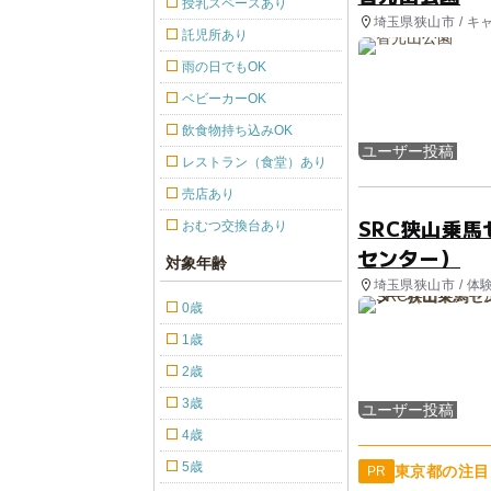
授乳スペースあり
埼玉県狭山市 / キ
託児所あり
ル・旅館
雨の日でもOK
ベビーカーOK
飲食物持ち込みOK
ユーザー投稿
レストラン（食堂）あり
売店あり
SRC狭山乗
おむつ交換台あり
センター）
対象年齢
埼玉県狭山市 / 体
0歳
1歳
2歳
3歳
ユーザー投稿
4歳
5歳
東京都の注目
PR