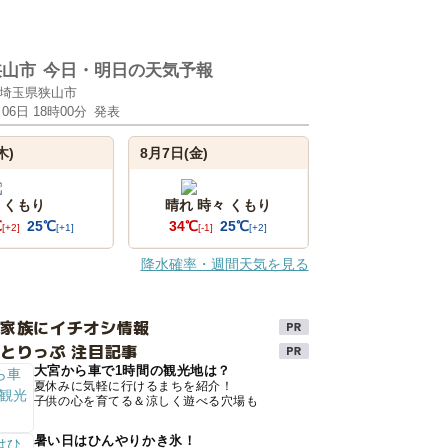
狭山市
今日・明日の天気予報
埼玉県狭山市
月06日 18時00分
発表
木)
8月7日(金)
くもり
晴れ 時々 くもり
℃
25℃
34℃
25℃
[+2]
[+1]
[-1]
[+2]
降水確率・週間天気を見る
け家族にイチオシ情報
とりっぷ 注目記事
大宮から車で1時間の観光地は？
夏休みに気軽に行けるまちを紹介！
子供の心を育てる＆涼しく遊べる穴場も
暑い日はひんやりかき氷！