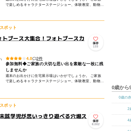
で楽しめるキャラクターステージショー、体験教室、動物ふ
れあいなどの参加無料のイベントを毎月開催しております。
無...
スポット
フォトブース大集合！フォトブースカ
保存
133
2件
4.0
参加無料◆ご家族の大切な思い出を素敵な一枚に残
しませんか
週末のお出かけに住宅展示場はいかがでしょうか。 ご家族
で楽しめるキャラクターステージショー、体験教室、動物ふ
れあいなどの参加無料のイベントを毎月開催しております。
0歳から
無...
0歳の
スポット
2
！未就学児が思いっきり遊べる穴場ス
4
保存
8,002