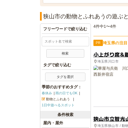
狭山市の動物とふれあうの遊ぶ
4件中1〜4件
フリーワードで絞り込む
埼玉県の注目
PR
小上がり席&
埼玉県川口市
タグで絞り込む
タグを選択
季節のおすすめタグ：
春休み
雨の日でもOK
動物とふれあう
1日中遊べるスポット
条件検索
狭山市立智光
屋内・屋外
埼玉県狭山市 / 動