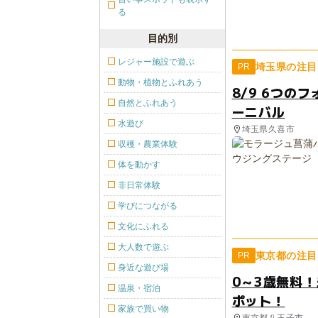
る
目的別
レジャー施設で遊ぶ
埼玉県の注目
PR
動物・植物とふれあう
8/9 6つの
自然とふれあう
ーニバル
水遊び
埼玉県久喜市
収穫・農業体験
体を動かす
非日常体験
学びにつながる
文化にふれる
大人数で遊ぶ
東京都の注目
PR
身近な遊び場
0～3歳無料
温泉・宿泊
ポット！
家族で買い物
東京都八王子市