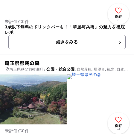
保存
3
未評価
0件
3歳以下無料のドリンクバーも！「華屋与兵衛」の魅力を徹底
レポ
続きをみる
埼玉県県民の森
公園・総合公園
埼玉県秩父郡横瀬町 /
, 自然景観, 展望台, 観光, 自然体
験・アクティビティ
保存
24
未評価
0件