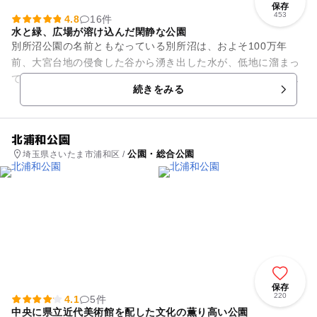
保存
453
4.8
16件
水と緑、広場が溶け込んだ閑静な公園
別所沼公園の名前ともなっている別所沼は、およそ100万年
前、大宮台地の侵食した谷から湧き出した水が、低地に溜まっ
てできたと考えられています。沼の周辺には、メタセコイヤや
続きをみる
ラクウショウが茂り、水と緑...
北浦和公園
公園・総合公園
埼玉県さいたま市浦和区 /
保存
220
4.1
5件
中央に県立近代美術館を配した文化の薫り高い公園