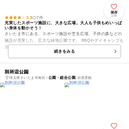
保存
179
3.9
7件
充実したスポーツ施設に、大きな広場。大人も子供もめいっぱ
い身体を動かそう！
さいたま市にある、スポーツ施設や芝生広場、子供の森などの
施設が充実した、広大な緑地公園です。 BBQやデイキャンプも
楽しめます。 敷地内には、テニスコートや野球場、ソフトボー
続きをみる
ル場、サッカ...
別所沼公園
公園・総合公園
埼玉県さいたま市南区 /
, 自然景観