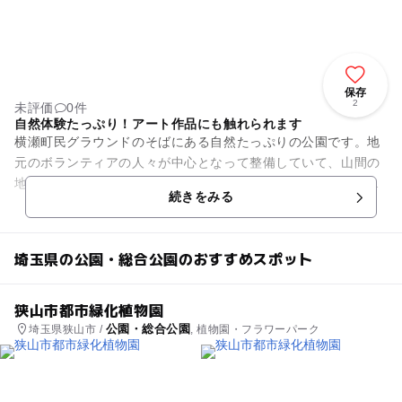
保存
2
未評価
0件
自然体験たっぷり！アート作品にも触れられます
横瀬町民グラウンドのそばにある自然たっぷりの公園です。地
元のボランティアの人々が中心となって整備していて、山間の
地域3.3haに白い花を中心とした花々を5000本以上植樹。自然
続きをみる
と調和した美しい景...
埼玉県の公園・総合公園のおすすめスポット
狭山市都市緑化植物園
公園・総合公園
埼玉県狭山市 /
, 植物園・フラワーパーク