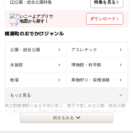
特集を見る
公園・総合公園特集
いこーよアプリで
ダウンロード
地図から探す！
横瀬町のおでかけジャンル
公園・総合公園
アスレチック
水族館
博物館・科学館
牧場
果物狩り・収穫体験
もっと見る
秩父郡横瀬町にある子供が喜ぶ、親子で楽しめる公園・総合公園
室内遊び場
遊園地
をご紹介します。子供に人気のローラーすべり台やコンビネーシ
ョン遊具などの遊具や、じゃぶ
続きをみる
テーマパーク
動物園