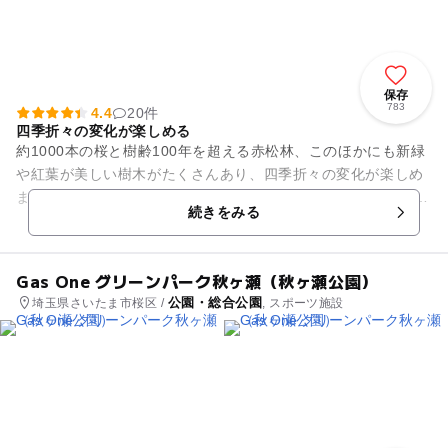
保存
783
4.4
20件
四季折々の変化が楽しめる
約1000本の桜と樹齢100年を超える赤松林、このほかにも新緑
や紅葉が美しい樹木がたくさんあり、四季折々の変化が楽しめ
ます。また、 園内にはめずらしい「アカシデ」の老木がありま
続きをみる
す。童話に出てくる...
Gas One グリーンパーク秋ヶ瀬（秋ヶ瀬公園）
公園・総合公園
埼玉県さいたま市桜区 /
, スポーツ施設