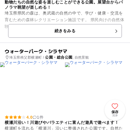
動物たちの自然な姿を楽しむことができる公園。展望台からパ
ノラマ眺望が楽しめる！
埼玉県県民の森は、奥武蔵の自然の中で、学び・健康・交流を
育むための森林レクリエーション施設です。 県民向けの自然体
験イベントをはじめ、学校・団体向けの環境学習、企業向け研
続きをみる
修、森づくりボラン...
ウォーターパーク・シラヤマ
公園・総合公園
埼玉県秩父郡横瀬町 /
, 自然景観
保存
319
4.0
1件
横瀬川沿い！川遊びやバラエティに富んだ遊具で遊べます！
横瀬町を流れる「横瀬川」沿いに整備された公園です。自然た