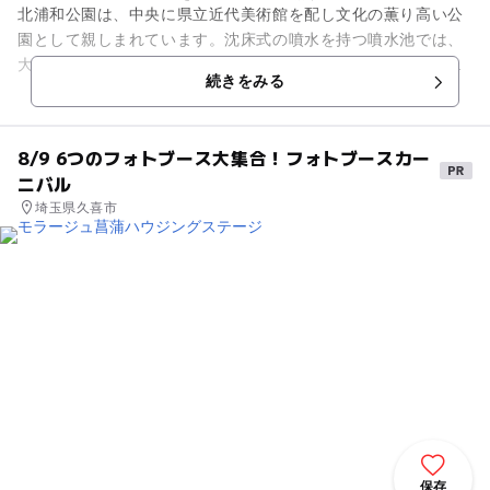
北浦和公園は、中央に県立近代美術館を配し文化の薫り高い公
園として親しまれています。沈床式の噴水を持つ噴水池では、
大小さまざまな水を舞い上げる様子を園路から鳥瞰できます。
続きをみる
噴水池の中には落ち着いた雰...
8/9 6つのフォトブース大集合！フォトブースカー
ニバル
埼玉県久喜市
保存