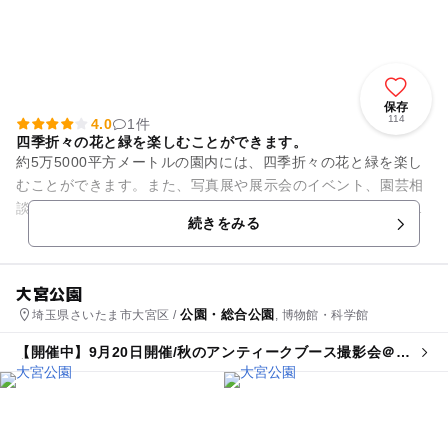
保存
114
4.0
1件
四季折々の花と緑を楽しむことができます。
約5万5000平方メートルの園内には、四季折々の花と緑を楽し
むことができます。また、写真展や展示会のイベント、園芸相
談、講習会なども行っています。広々とした芝生広場がお子様
続きをみる
には好評です。
大宮公園
公園・総合公園
埼玉県さいたま市大宮区 /
, 博物館・科学館
【開催中】9月20日開催/秋のアンティークブース撮影会＠大
宮第三公園