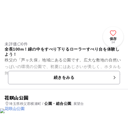
保存
14
未評価
0件
全長100m！緑の中をすべり下りるローラーすべり台を体験し
よう！
秩父の「芦ヶ久保」地域にある公園です。広大な敷地の自然い
っぱいの環境の公園で、初夏にはあじさいが美しく、ホタルも
舞う場所です。池もあったり、山々の景色を楽しんだりとちょ
続きをみる
っとしたハイキング気分を味...
花咲山公園
公園・総合公園
埼玉県秩父郡横瀬町 /
, 展望台