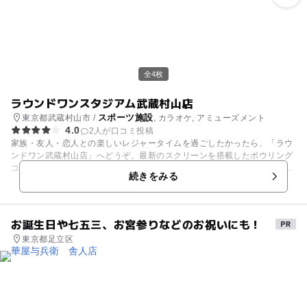
全4枚
ラウンドワンスタジアム武蔵村山店
スポーツ施設
東京都武蔵村山市 /
, カラオケ, アミューズメント
4.0
2人が口コミ投稿
家族・友人・恋人との楽しいレジャータイムを過ごしたかったら、「ラウ
ンドワン武蔵村山店」へどうぞ。最新のスクリーンを搭載したボウリング
コーナー。最新の機種や人気の景品を取り揃えたアミューズメントコーナ
続きをみる
ー。ラウンドワンオリジナルで、全国オンラインバトルが楽しめる“キラ
キラ☆カラドル伝説”を用意したカラオケコーナー。そのほか、卓球・ビ
リヤード・ダーツコーナーと、たくさんのアイテムを取り揃えています。
さぁ、今日は何して遊ぼうか？
お誕生日や七五三、お宮参りなどのお祝いにも！
東京都足立区