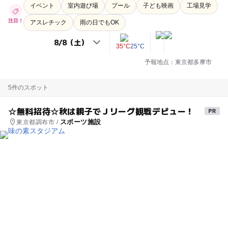
イベント
室内遊び場
プール
子ども映画
工場見学
注目！
アスレチック
雨の日でもOK
35°C
25°C
予報地点：東京都多摩市
5件のスポット
☆無料招待☆秋は親子でＪリーグ観戦デビュー！
スポーツ施設
東京都調布市 /