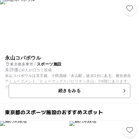
永山コパボウル
スポーツ施設
東京都多摩市 /
未評価
0人が口コミ投稿
永山コパボウルは京王線、小田急線「永山駅」徒歩1分にある、複合総合
アミューズメント「ヒューマックスパビリオン永山」の6階にあります。
ボウリングが初めてのお子さんも楽しめるよう、全てのレーンがガター
続きをみる
（溝なし）にすることが出来ます。また、靴は16cmから有り、ボールは
軽く、指を入れる箇所は5つ穴なので投げやすいです。 子供向けイベント
もあります。おもちゃや無料券が当たる輪投げが行われることもありま
す。 同じ建物内には永山健康ランド竹の湯があります。ボウリングを楽し
東京都のスポーツ施設のおすすめスポット
んだ後、大きなお風呂に入るのも楽しいですね。6人以上から、ボウリン
グと竹の湯での宴会を合わせたプランもあります。家族、おじいちゃんお
ばあちゃんたちとお出かけにもおすすめです。