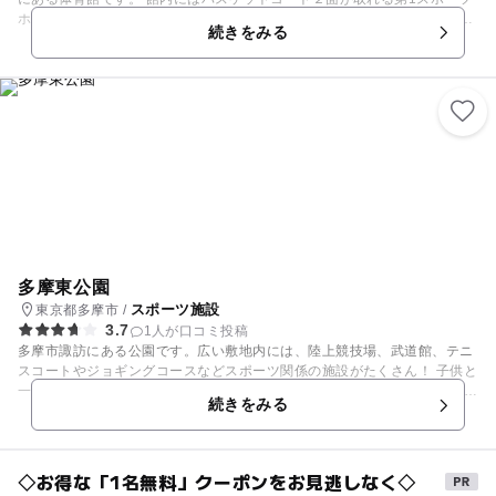
ホールをはじめ、卓球や柔道、アーチェリー、バレーボールなど多彩なス
続きをみる
ポーツが楽しめる施設が充実しています。 お子さん連れ必見なのが「第7
スポーツホール」。未就学児とその保護者を対象とした無料で遊べるスペ
ースとなっています。室内には幼児用のトランポリンが設置されているの
で、ぜひ試してみては♪ また「赤ちゃん・ふらっと」参加施設となってい
るので、授乳やオムツ交換のために立ち寄るだけでもOK。親子連れで訪
ねてみたいスポットです。
多摩東公園
スポーツ施設
東京都多摩市 /
3.7
1人が口コミ投稿
多摩市諏訪にある公園です。広い敷地内には、陸上競技場、武道館、テニ
スコートやジョギングコースなどスポーツ関係の施設がたくさん！ 子供と
一緒に汗を流すのにぴったりの公園です。 また、こちらの公園から延びる
続きをみる
橋の上からは、京王相模原線と小田急多摩線を見ることができます。「電
車橋」と呼ばれ、電車好きには有名なスポットです。 公園下のトンネルを
抜けた電車が、再びトンネルに入る風景には、乗り物好きの子も、そうで
ない子も大はしゃぎ！
◇お得な「1名無料」クーポンをお見逃しなく◇