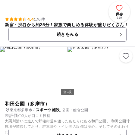
保存
519
4.4
6件
新宿・渋谷から約25分！家族で楽しめる体験が盛りだくさん！
続きをみる
全2枚
和田公園（多摩市）
スポーツ施設
東京都多摩市 /
, 公園・総合公園
未評価
0人が口コミ投稿
大栗川沿いに進んで野猿街道を渡ったあたりにある和田公園。 和田公園球
技場が隣接しており、駐車場やトイレ等の設備は安心。そしてそのまわり
に遊具広場があります。遊具は複合遊具（滑り台）、シーソー、砂場、ブ