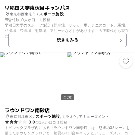
早稲田大学東伏見キャンパス
スポーツ施設
東京都西東京市 /
未評価
0人が口コミ投稿
早稲田大学のスポーツ施設（野球場、サッカー場、テニスコート、馬場、
相撲場、弓道場、射撃場、アリーナなど）があります。大正時代から現在
にいたるまで、早稲田スポーツの聖地として、多くの体育各部部員が汗を
続きをみる
流してきました。
全5枚
ラウンドワン南砂店
スポーツ施設
東京都江東区 /
, カラオケ, アミューズメント
3.0
2人が口コミ投稿
トピレックプラザ内にある「ラウンドワン南砂店」は、怒涛の38レーンを
備えたボウリングフロアと、驚異の330台をそろえたアミューズメントコ