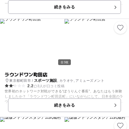
ーナーが自慢のレジャー施設です。もちろん内容にも抜かりなし！ボウリ
続きをみる
ングでは毎日のようにいろいろなイベントが開催されており、スコアを付
けずに1時間のフリー投球ができる初心者練習会もアリ。ゲーム機は常に
最新機種を取り入れています。そのほか、カラオケやビリヤードやダーツ
も人気。毎日でも遊びに行きたいスポットです。
全3枚
ラウンドワン町田店
スポーツ施設
東京都町田市 /
, カラオケ, アミューズメント
2.2
3人が口コミ投稿
世界初のネットワーク対戦ができる“ぼうりんぐ番長”、あなたはもう体験
しましたか？「ラウンドワン町田店町」にいながらにして、日本全国のラ
ウンドワンのボウラーと対戦ができる、ガチンコバトル感覚の画期的なシ
続きをみる
ステムです。さぁ、次のぼうりんぐ番長はだ～れだ？また、カラオケ、ア
ミューズメント、ビリヤード、ダーツのほか、バッティング＆ピッチング
もご用意。ストレス解消や健康づくりにも、ラウンドワンを利用しよう！