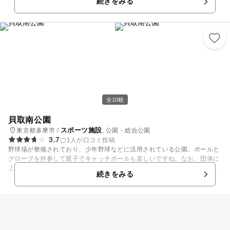
続きをみる
ランコなど。 この付近には小さな公園が点在しているので、お散歩がてら
の公園巡りにはぴったりです。
全10枚
貝取南公園
スポーツ施設
東京都多摩市 /
, 公園・総合公園
3.7
1人が口コミ投稿
野球場が整備されており、少年野球などに活用されている公園。ボールと
グローブを持参して親子でキャッチボールも楽しいですね。なお、団体に
よる専有利用も可能ですが、有料かつ予約が必要となっておりますので、
続きをみる
詳しくはオフィシャルサイトにてご確認ください。 また、公園付近には市
民の健康増進と体力向上に役立つジョギングコースが整備されています。
貝取南公園を一周する550メートルの気軽に挑めるコースから、貝取南公
園から豊ヶ丘第9公園まで1,200メートルにじっくり挑みたいコースまで。
家族の体力に合わせてチャレンジしてみては。