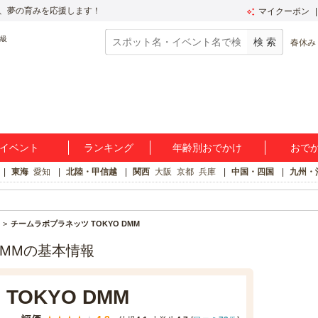
、夢の育みを応援します！
マイクーポン
春休み
イベント
ランキング
年齢別おでかけ
おで
東海
愛知
北陸・甲信越
関西
大阪
京都
兵庫
中国・四国
九州・
チームラボプラネッツ TOKYO DMM
DMMの基本情報
OKYO DMM