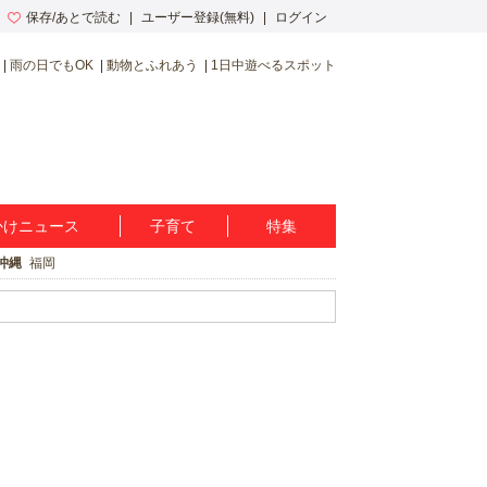
保存/あとで読む
ユーザー登録(無料)
ログイン
雨の日でもOK
動物とふれあう
1日中遊べるスポット
かけニュース
子育て
特集
沖縄
福岡