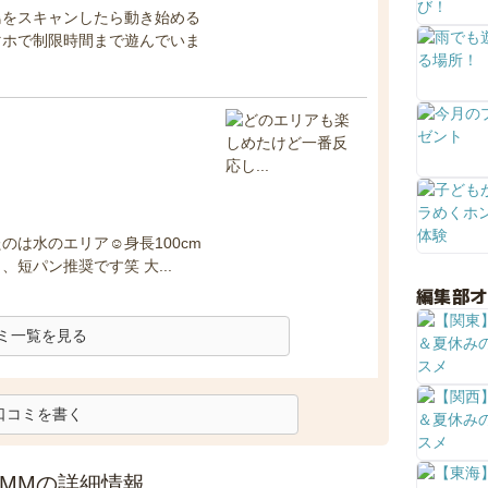
鳥をスキャンしたら動き始める
マホで制限時間まで遊んでいま
は水のエリア☺️身長100cm
短パン推奨です笑 大...
編集部
ミ一覧を見る
口コミを書く
DMMの詳細情報