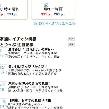
り 時々 晴れ
晴れ 一時 雨
℃
23℃
33℃
26℃
[+1]
[0]
[+1]
[+3]
降水確率・週間天気を見る
け家族にイチオシ情報
とりっぷ 注目記事
夏休みは「ばけばけ」の舞台へ
聖地巡礼・グルメ・花火大会を満喫！
夏の松江で「やりたいこと」をご紹介
暑い日はひんやりかき氷！
子供が笑顔になる♪ふわふわ天然かき氷
関東の有名＆おすすめ店を厳選紹介
東京から90分のまちで夏旅！
真田氏ゆかりの上田市で観光を満喫♪
涼しい高原・国宝・別所温泉をめぐる旅
【関東】おすすめ夏祭り情報
8月＆夏休みに楽しめる♪
親子で行きたいお祭り・イベントが満載