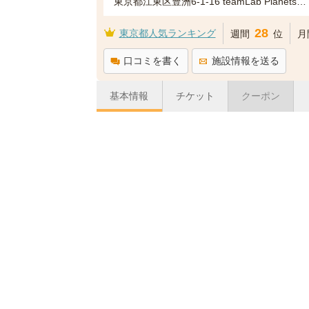
東京都江東区豊洲6-1-16 teamLab Planets TOKYO
28
東京都人気ランキング
週間
位
月
口コミを書く
施設情報を送る
基本情報
チケット
クーポン