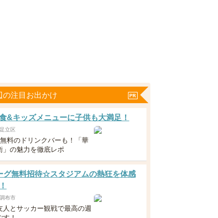
辺の注目お出かけ
食&キッズメニューに子供も大満足！
足立区
下無料のドリンクバーも！「華
衛」の魅力を徹底レポ
ーグ無料招待☆スタジアムの熱狂を体感
！
調布市
友人とサッカー観戦で最高の週
ごす！