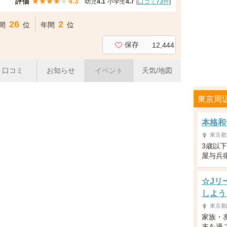
評価
★
★
★
★
★
4.3
幼児
4.1
小学生
4.7
[
口コミ
73
件
]
26
2
間
位
年間
位
保存
12,444
口コミ
お知らせ
イベント
天気/地図
東京周
本格和
東京都
3歳以
屋与兵
☆Jリ
しよう
東京都
家族・
末を過