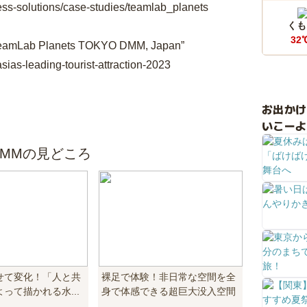
ess-solutions/case-studies/teamlab_planets
くも
32
3, teamLab Planets TOKYO DMM, Japan”
ias-leading-tourist-attraction-2023
お出か
いこーよ
DMMの見どころ
せて変化！「人と共
裸足で体験！非日常な空間を全
って描かれる水...
身で体感できる超巨大没入空間