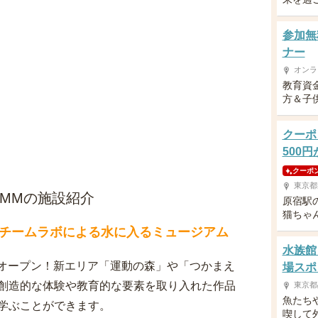
参加無
ナー
オンラ
教育資
方＆子供
クーポ
500
クーポ
東京都
DMMの施設紹介
原宿駅
猫ちゃ
チームラボによる水に入るミュージアム
水族館
アルオープン！新エリア「運動の森」や「つかまえ
場スポ
創造的な体験や教育的な要素を取り入れた作品
東京都
魚たち
学ぶことができます。
喫して