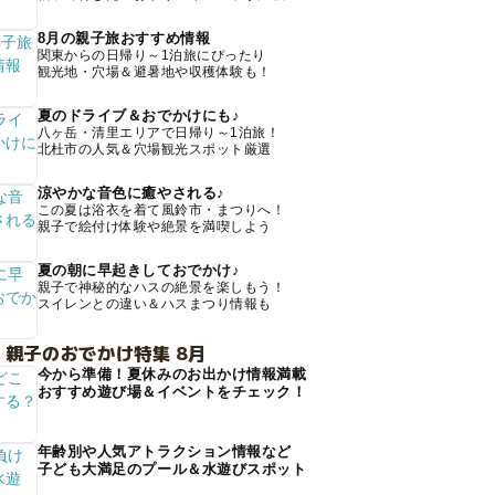
8月の親子旅おすすめ情報
関東からの日帰り～1泊旅にぴったり
観光地・穴場＆避暑地や収穫体験も！
夏のドライブ＆おでかけにも♪
八ヶ岳・清里エリアで日帰り～1泊旅！
北杜市の人気＆穴場観光スポット厳選
涼やかな音色に癒やされる♪
この夏は浴衣を着て風鈴市・まつりへ！
親子で絵付け体験や絶景を満喫しよう
夏の朝に早起きしておでかけ♪
親子で神秘的なハスの絶景を楽しもう！
スイレンとの違い＆ハスまつり情報も
 親子のおでかけ特集 8月
今から準備！夏休みのお出かけ情報満載
おすすめ遊び場＆イベントをチェック！
年齢別や人気アトラクション情報など
子ども大満足のプール＆水遊びスポット