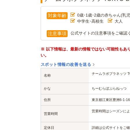
0歳･1歳･2歳の赤ちゃん(乳児
対象年齢
中学生･高校生
大人
公式サイトの注意事項をご確認
注意事項
※ 以下情報は、最新の情報ではない可能性もあ
い。
スポット情報の改善を送る
チームラボプラネッツ TO
名称
かな
ちーむらぼぷらねっつ 
住所
東京都江東区豊洲6-1-16tea
営業時間はシーズンによ
営業時間
定休日
詳細は公式サイトをご確