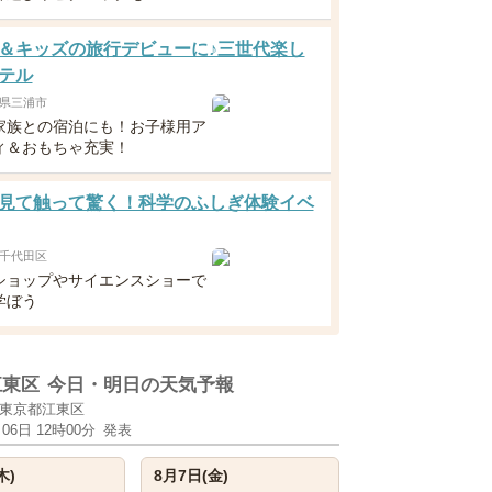
＆キッズの旅行デビューに♪三世代楽し
テル
県三浦市
家族との宿泊にも！お子様用ア
ィ＆おもちゃ充実！
見て触って驚く！科学のふしぎ体験イベ
千代田区
ショップやサイエンスショーで
学ぼう
江東区
今日・明日の天気予報
東京都江東区
月06日 12時00分
発表
木)
8月7日(金)