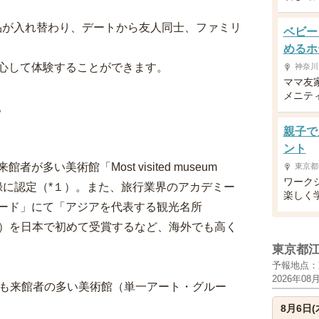
品が入れ替わり、デートから友人同士、ファミリ
ベビー
めるホ
心して体験することができます。
神奈川
ママ友
メニテ
。
親子で
ント
い美術館「Most visited museum
東京都
ワーク
ネス世界記録に認定（*１）。また、旅行業界のアカデミー
楽しく
ード」にて「アジアを代表する観光名所
action）」（*2）を日本で初めて受賞するなど、海外でも高く
東京都
予報地点：
2026年08
MM 最も来館者の多い美術館（単一アート・グルー
8月6日(