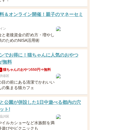
料＆オンライン開催！親子のマネーセミ
イン
金と老後資金の貯め方・増やし
のためのNISA活用術
ンでお得に！猫ちゃんに人気のおやつ
円が無料
猫ちゃんのおやつ550円⇒無料
ン
渋谷区
の目の前にある清潔でかわいい
んの集まる猫カフェ
と公園が併設した1日中遊べる都内の穴
ット!
品川区
やイルカショーなど水族館を満
外遊びやピクニックも