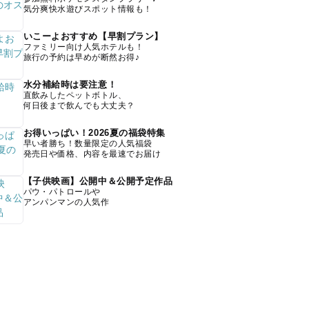
気分爽快水遊びスポット情報も！
いこーよおすすめ【早割プラン】
ファミリー向け人気ホテルも！
旅行の予約は早めが断然お得♪
水分補給時は要注意！
直飲みしたペットボトル、
何日後まで飲んでも大丈夫？
お得いっぱい！2026夏の福袋特集
早い者勝ち！数量限定の人気福袋
発売日や価格、内容を最速でお届け
【子供映画】公開中＆公開予定作品
パウ・パトロールや
アンパンマンの人気作