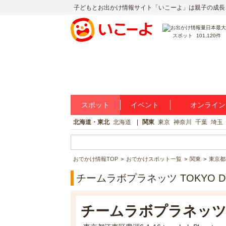
子どもとお出かけ情報サイト「いこーよ」は親子の成長
スポット
101,120件
スポット
イベント
オンライン
北海道・東北
北海道
関東
東京
神奈川
千葉
埼玉
おでかけ情報TOP
おでかけスポット一覧
関東
東京都
チームラボプラネッツ TOKYO 
チームラボプラネッツ T