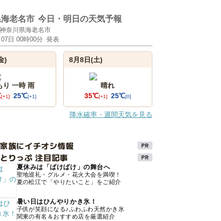
県海老名市
今日・明日の天気予報
神奈川県海老名市
月07日 00時00分
発表
金)
8月8日(土)
もり 一時 雨
晴れ
℃
25℃
35℃
25℃
[+1]
[+1]
[+1]
[0]
降水確率・週間天気を見る
け家族にイチオシ情報
とりっぷ 注目記事
夏休みは「ばけばけ」の舞台へ
聖地巡礼・グルメ・花火大会を満喫！
夏の松江で「やりたいこと」をご紹介
暑い日はひんやりかき氷！
子供が笑顔になる♪ふわふわ天然かき氷
関東の有名＆おすすめ店を厳選紹介