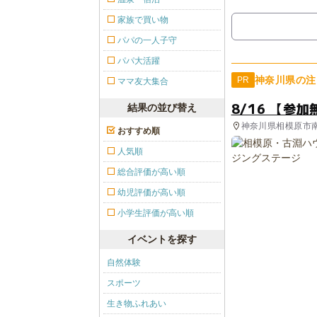
家族で買い物
パパの一人子守
パパ大活躍
神奈川県の注
PR
ママ友大集合
8/16 【参
結果の並び替え
神奈川県相模原市
おすすめ順
人気順
総合評価が高い順
幼児評価が高い順
小学生評価が高い順
イベントを探す
自然体験
スポーツ
生き物ふれあい