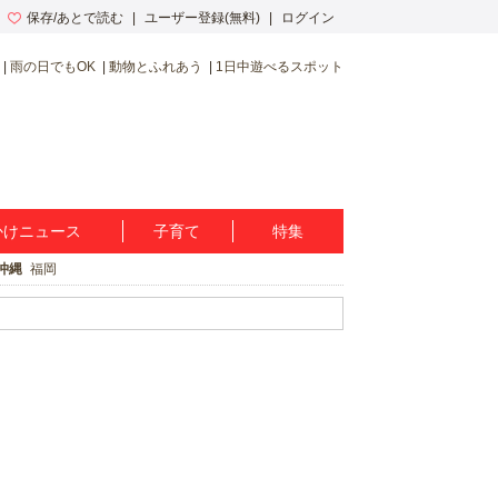
保存/あとで読む
ユーザー登録(無料)
ログイン
雨の日でもOK
動物とふれあう
1日中遊べるスポット
かけニュース
子育て
特集
沖縄
福岡