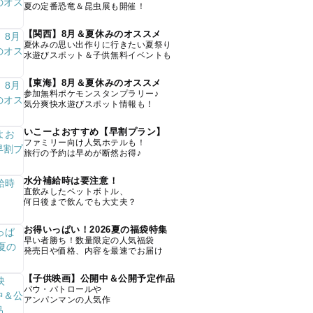
夏の定番恐竜＆昆虫展も開催！
【関西】8月＆夏休みのオススメ
夏休みの思い出作りに行きたい夏祭り
水遊びスポット＆子供無料イベントも
【東海】8月＆夏休みのオススメ
参加無料ポケモンスタンプラリー♪
気分爽快水遊びスポット情報も！
いこーよおすすめ【早割プラン】
ファミリー向け人気ホテルも！
旅行の予約は早めが断然お得♪
水分補給時は要注意！
直飲みしたペットボトル、
何日後まで飲んでも大丈夫？
お得いっぱい！2026夏の福袋特集
早い者勝ち！数量限定の人気福袋
発売日や価格、内容を最速でお届け
【子供映画】公開中＆公開予定作品
パウ・パトロールや
アンパンマンの人気作