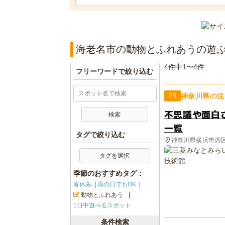
海老名市の動物とふれあうの遊
4件中1〜4件
フリーワードで絞り込む
神奈川県の注
PR
不思議や面白
一覧
タグで絞り込む
神奈川県横浜市西
タグを選択
季節のおすすめタグ：
春休み
雨の日でもOK
動物とふれあう
1日中遊べるスポット
条件検索