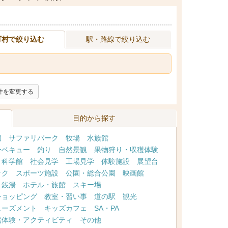
町村で絞り込む
駅・路線で絞り込む
件を変更する
目的から探す
園
サファリパーク
牧場
水族館
ーベキュー
釣り
自然景観
果物狩り・収穫体験
・科学館
社会見学
工場見学
体験施設
展望台
ック
スポーツ施設
公園・総合公園
映画館
・銭湯
ホテル・旅館
スキー場
ショッピング
教室・習い事
道の駅
観光
ューズメント
キッズカフェ
SA・PA
然体験・アクティビティ
その他