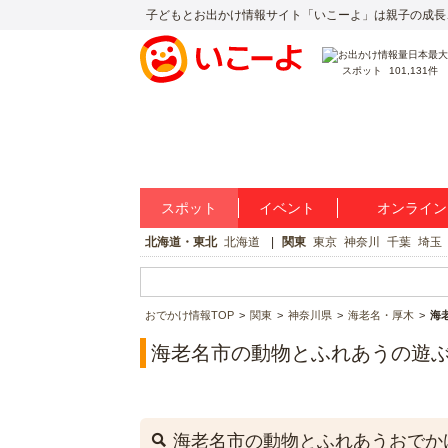
子どもとお出かけ情報サイト「いこーよ」は親子の成長
スポット
101,131件
スポット
イベント
オンライン
北海道・東北
北海道
関東
東京
神奈川
千葉
埼玉
おでかけ情報TOP
関東
神奈川県
海老名・厚木
海
海老名市の動物とふれあうの遊
海老名市の動物とふれあうおでか