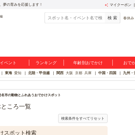
、夢の育みを応援します！
マイクーポン
春休み
イベント
ランキング
年齢別おでかけ
おで
東海
愛知
北陸・甲信越
関西
大阪
京都
兵庫
中国・四国
九州・
老名市の動物とふれあうおでかけスポット
ぶところ一覧
検索条件をすべてリセット
けスポット検索