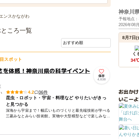
神奈川
予報地点：
2026年08
ぶところ一覧
8月7日(
く
目スポット
34
さを体感！神奈川県の科学イベント
保存
4,638
区
お出か
36件
4.2
昆虫・ロボット・宇宙・料理など やりたいがきっ
いこーよ
と見つかる
深海から宇宙まで！幅広いものづくりと最先端技術が学べる
三菱みなとみらい技術館。実物や大型模型などで楽しみなが
ら科学技術に触れることができます。 ロケットエンジンの
実物や深海...