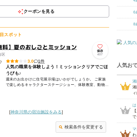
ランポリン、全身がすっぽり埋まるほどのボールプールな
4
ど、６ヵ月の赤...
クーポンを見る
6
8
目スポット
加無料】夏のおしごとミッション
保存
南区
407
1件
3.0
人気おで
人気の職業を体験しよう！ミッションクリアでごほ
うびも♪
週末のお出かけに住宅展示場はいかがでしょうか。 ご家族
湘
で楽しめるキャラクターステージショー、体験教室、動物ふ
湘
1
れあいなどの参加無料のイベントを毎月開催しております。
ィ
無...
は
【
[
神奈川県の宿泊施設をみる
]
2
で
検索条件を変更する
マ
わ
3