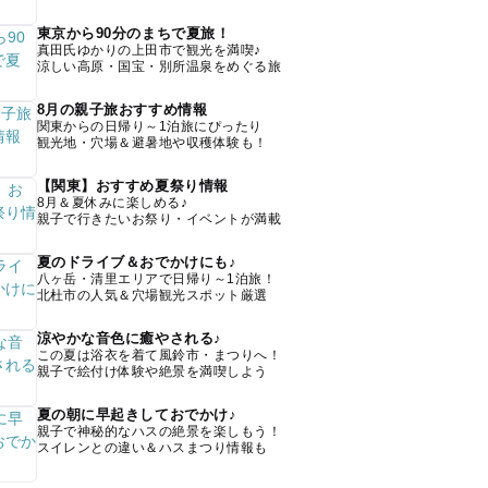
東京から90分のまちで夏旅！
真田氏ゆかりの上田市で観光を満喫♪
涼しい高原・国宝・別所温泉をめぐる旅
8月の親子旅おすすめ情報
関東からの日帰り～1泊旅にぴったり
観光地・穴場＆避暑地や収穫体験も！
【関東】おすすめ夏祭り情報
8月＆夏休みに楽しめる♪
親子で行きたいお祭り・イベントが満載
夏のドライブ＆おでかけにも♪
八ヶ岳・清里エリアで日帰り～1泊旅！
北杜市の人気＆穴場観光スポット厳選
涼やかな音色に癒やされる♪
この夏は浴衣を着て風鈴市・まつりへ！
親子で絵付け体験や絶景を満喫しよう
夏の朝に早起きしておでかけ♪
親子で神秘的なハスの絶景を楽しもう！
スイレンとの違い＆ハスまつり情報も