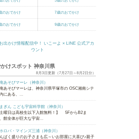
歳のおでかけ
5歳のおでかけ
歳のおでかけ
7歳のおでかけ
歳のおでかけ
9歳のおでかけ
かけスポット 神奈川県
8月3日更新（7月27日～8月2日分）
南あそびマーレ（神奈川）
南あそびマーレは、神奈川県平塚市の OSC湘南シテ
内にある、...
まぎん こども宇宙科学館（神奈川）
土曜日は高校生以下入館無料！】 5FからB2ま
、館全体が巨大な宇宙...
ホロバ・マインズ三浦（神奈川）
んぱく盛りのお子さまも広～いお部屋に大喜び♪親子