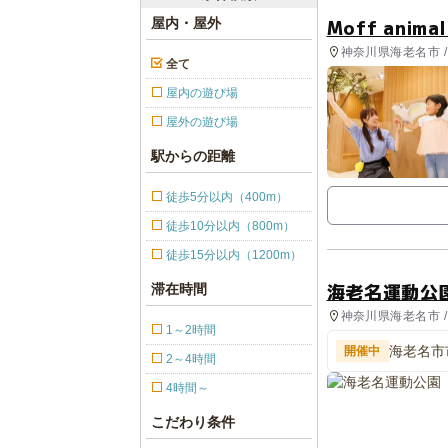
Moff anim
屋内・屋外
神奈川県海老名市 /
全て
屋内の遊び場
屋外の遊び場
駅からの距離
徒歩5分以内（400m）
徒歩10分以内（800m）
徒歩15分以内（1200m）
海老名運動公
滞在時間
神奈川県海老名市 /
1～2時間
海老名市
開催中
2～4時間
老名場所
4時間～
こだわり条件