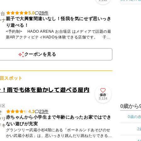
28件
5.0
親子で大興奮間違いなし！怪我を気にせず思いっき
り遊べる！
<予約制> HADO ARENA お台場店 はメディアで話題の最
新ARアクティビティHADOを体験できる店舗です。 子供
が大人を倒しちゃうかも？AR技術を用いてるから...
クーポンを見る
目スポット
分！雨でも体を動かして遊べる屋内
保存
3,124
0歳から
原区
23件
4.3
赤ちゃんから小学生まで年齢にあったお家ではでき
0歳の
ない遊びが充実
2
グランツリー武蔵小杉4階にある「ボーネルンドあそびのせ
かい武蔵小杉店」は、思いっきり跳んだり跳ねたりできるト