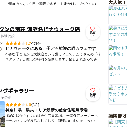
大人気！
で家族みんなで1日中満喫できる、お出かけにぴったりのス
ポットです。スポーツ施設では、屋内プールや総合体育館、
野球場、テニ...
ックンの別荘 海老名ビナウォーク店
保存
 体験施設
76
1件
3.7
ビナウォークにある、子ども歓迎の猫カフェです
小さな子どもから大歓迎という猫カフェで、たくさんの「猫
スタッフ」が癒しの時間を提供します。猫とふれあってみた
いという、動物好きな家族にオススメです。 海老名駅から
徒歩1...
ングギャラリー
保存
 その他
297
2件
4.0
神奈川県 県央エリア最新の総合住宅展示場！！
編集部
海老名駅からすぐの総合住宅展示場。 一流住宅メーカーの
モデルハウスが展示されており、理想の住まいをじっくりと
検討いただけます。ビナウォークに隣接しているので、お買