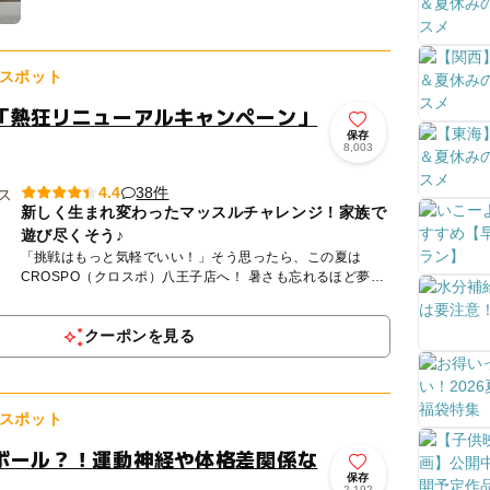
い物の...
スポット
「熱狂リニューアルキャンペーン」
保存
8,003
38件
4.4
新しく生まれ変わったマッスルチャレンジ！家族で
遊び尽くそう♪
「挑戦はもっと気軽でいい！」そう思ったら、この夏は
CROSPO（クロスポ）八王子店へ！ 暑さも忘れるほど夢中
になれる、家族みんながヒーローになれる体験がここにあり
ます。 ...
クーポンを見る
スポット
ボール？！運動神経や体格差関係な
保存
2,192