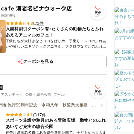
al cafe 海老名ビナウォーク店
保存
 体験施設
154
3件
4.3
入園料割引クーポン有♪たくさんの動物たちとふれ
あえるアニマルカフェ！
子供たちが大好きなヒヨコをはじめ、手乗りインコのふれあ
いや珍しいエキゾチックアニマル、フクロウなどとのふれあ
いができるカフェです。おやつも販売していますので、かわ
いい動物達と...
クーポンを見る
園
保存
 アスレチック, 公園・総合公園, プール
1,430
市制施行55周年記念 令和八年 秋巡業大相撲 海
17件
4.1
スポーツ施設や遊具のある冒険広場、動物とのふれ
あいなど充実の総合公園
神奈川県海老名市にある総合運動公園で、子どもから大人ま