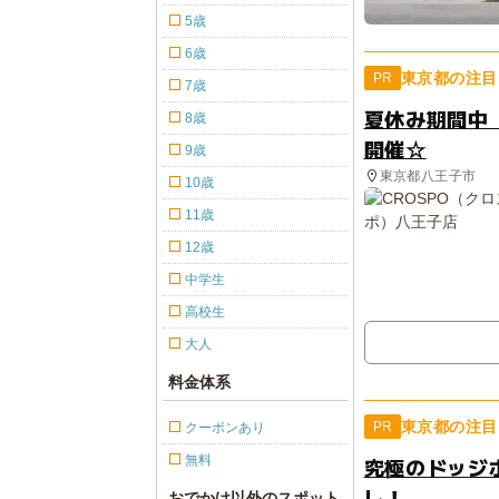
5歳
6歳
東京都の注目
PR
7歳
夏休み期間中
8歳
開催☆
9歳
東京都八王子市
10歳
11歳
12歳
中学生
高校生
大人
料金体系
東京都の注目
PR
クーポンあり
無料
究極のドッジ
し！
おでかけ以外のスポット