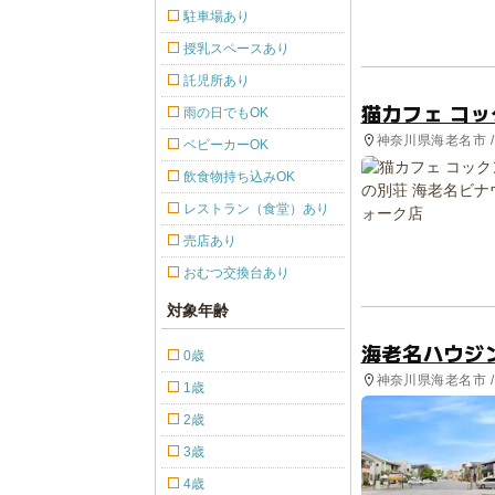
駐車場あり
授乳スペースあり
託児所あり
猫カフェ コ
雨の日でもOK
神奈川県海老名市 /
ベビーカーOK
飲食物持ち込みOK
レストラン（食堂）あり
売店あり
おむつ交換台あり
対象年齢
海老名ハウジ
0歳
神奈川県海老名市 /
1歳
2歳
3歳
4歳