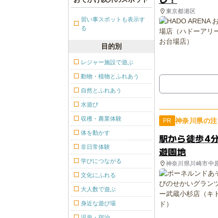
東京都港区
習い事スポットも表示す
る
目的別
レジャー施設で遊ぶ
動物・植物とふれあう
自然とふれあう
水遊び
収穫・農業体験
神奈川県の注
PR
体を動かす
駅から徒歩4
非日常体験
遊園地
学びにつながる
神奈川県川崎市中
文化にふれる
大人数で遊ぶ
身近な遊び場
温泉・宿泊