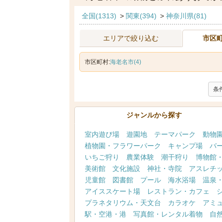
全国(1313)
>
関東(394)
>
神奈川県(81)
エリアで絞り込む
市区
市区町村:
海老名市(4)
条
ジャンルから探す
室内遊び場
遊園地
テーマパーク
動物
植物園・フラワーパーク
キャンプ場
バ
いちご狩り
農業体験
潮干狩り
博物館
美術館
文化施設
神社・寺院
アスレチ
児童館
図書館
プール
海水浴場
温泉
アイススケート場
レストラン・カフェ
プラネタリウム・天文台
カラオケ
アミ
駅・空港・港
写真館・レンタル着物
自