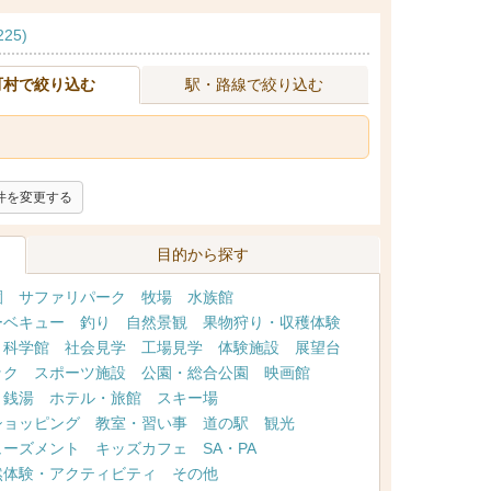
25)
町村で絞り込む
駅・路線で絞り込む
件を変更する
目的から探す
園
サファリパーク
牧場
水族館
ーベキュー
釣り
自然景観
果物狩り・収穫体験
・科学館
社会見学
工場見学
体験施設
展望台
ック
スポーツ施設
公園・総合公園
映画館
・銭湯
ホテル・旅館
スキー場
ショッピング
教室・習い事
道の駅
観光
ューズメント
キッズカフェ
SA・PA
然体験・アクティビティ
その他