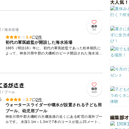
大人気！
の、湘南シーサイドリゾートプール。 大小さまざまなプー
ルが...
保存
 / 海水浴場
54
2件
3.4
初代の軍医総監が開設した海水浴場
1885（明治18）年に、初代の軍医総監であった松本順氏に
よって、神奈川県中郡の大磯町のビーチ開設された海水浴場
です。海岸線から約10メートルの沖合いに浮かぶ「かぶと
岩」が、...
てるがさき
保存
/ プール
469
2件
3.7
ウォータースライダーや噴水が設置される子ども用
プール、幼児用プール
編集部
神奈川県中郡大磯町の大磯漁港の近くにある町営の屋外プー
ルです。 水深1.1m～1.3mで7本のコースが並ぶ25メートル
プールと、水深0.8mの子ども用プール、水深0.3mの...