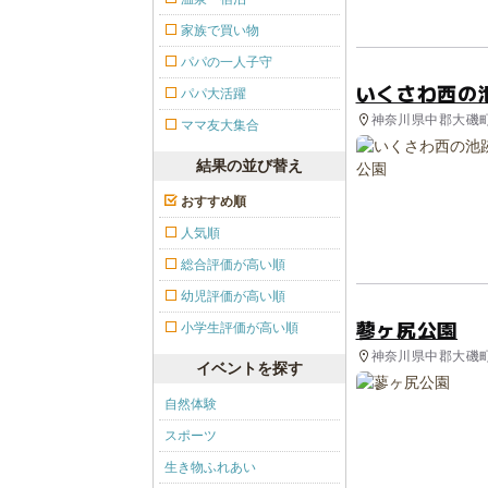
家族で買い物
パパの一人子守
いくさわ西の
パパ大活躍
神奈川県中郡大磯町
ママ友大集合
結果の並び替え
おすすめ順
人気順
総合評価が高い順
幼児評価が高い順
蓼ヶ尻公園
小学生評価が高い順
神奈川県中郡大磯町
イベントを探す
自然体験
スポーツ
生き物ふれあい