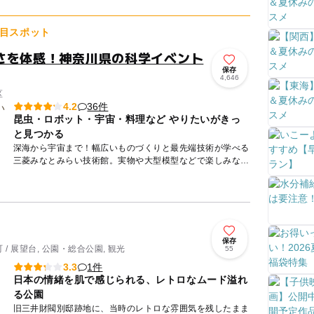
目スポット
さを体感！神奈川県の科学イベント
保存
4,646
区
36件
4.2
昆虫・ロボット・宇宙・料理など やりたいがきっ
と見つかる
深海から宇宙まで！幅広いものづくりと最先端技術が学べる
三菱みなとみらい技術館。実物や大型模型などで楽しみなが
ら科学技術に触れることができます。 ロケットエンジンの
実物や深海...
保存
/ 展望台, 公園・総合公園, 観光
55
1件
3.3
日本の情緒を肌で感じられる、レトロなムード溢れ
る公園
旧三井財閥別邸跡地に、当時のレトロな雰囲気を残したまま