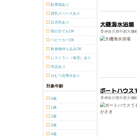
駐車場あり
授乳スペースあり
大磯海水浴場
託児所あり
雨の日でもOK
神奈川県中郡大磯町
ベビーカーOK
飲食物持ち込みOK
レストラン（食堂）あり
売店あり
おむつ交換台あり
対象年齢
ポートハウス
神奈川県中郡大磯町 
0歳
1歳
2歳
3歳
4歳