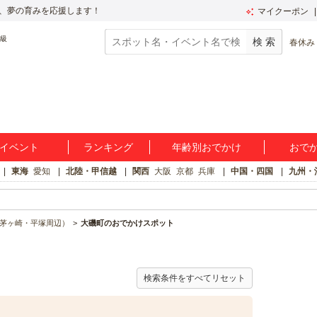
、夢の育みを応援します！
マイクーポン
春休み
イベント
ランキング
年齢別おでかけ
おで
東海
愛知
北陸・甲信越
関西
大阪
京都
兵庫
中国・四国
九州・
茅ヶ崎・平塚周辺）
大磯町のおでかけスポット
検索条件をすべてリセット