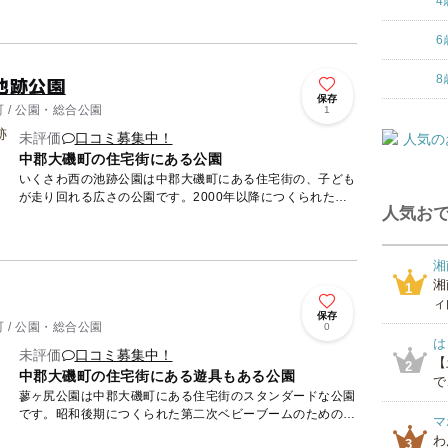
4
6
池跡公園
8
保存
 / 公園・総合公園
1
未評価
口コミ募集中！
中郡大磯町の住宅街にある公園
いくさわ西の池跡公園は中郡大磯町にある住宅街の、子ども
が走り回れる広さの公園です。2000年以降につくられた新
人気おで
しい公園です。公園の設備にはトイレ,多目的トイレ,水飲
み・手洗い...
湘
湘
1
ィ
保存
 / 公園・総合公園
0
は
未評価
口コミ募集中！
【
2
中郡大磯町の住宅街にある遊具もある公園
で
蓼ヶ尻公園は中郡大磯町にある住宅街のスタンダードな公園
です。昭和後期につくられた第二次ベビーブームのための公
マ
園です。遊び場にはブランコすべり台鉄棒があります。
わ
3