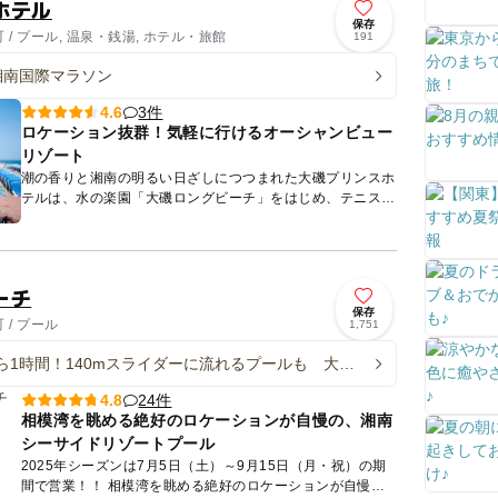
ホテル
保存
/ プール, 温泉・銭湯, ホテル・旅館
191
 湘南国際マラソン
3件
4.6
ロケーション抜群！気軽に行けるオーシャンビュー
リゾート
潮の香りと湘南の明るい日ざしにつつまれた大磯プリンスホ
テルは、水の楽園「大磯ロングビーチ」をはじめ、テニス、
ゴルフ、ボウリング、フットサルをお楽しみいただけるスポ
ーツリゾート...
ーチ
保存
/ プール
1,751
ら1時間！140mスライダーに流れるプールも 大磯
ビーチが今夏もオープン
24件
4.8
相模湾を眺める絶好のロケーションが自慢の、湘南
シーサイドリゾートプール
2025年シーズンは7月5日（土）～9月15日（月・祝）の期
間で営業！！ 相模湾を眺める絶好のロケーションが自慢