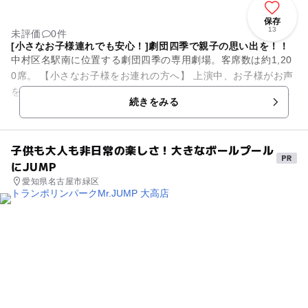
保存
13
未評価
0件
[小さなお子様連れでも安心！]劇団四季で親子の思い出を！！
中村区名駅南に位置する劇団四季の専用劇場。客席数は約1,20
0席。 【小さなお子様をお連れの方へ】 上演中、お子様がお声
をたてられる場合は、ロビーにてお休みいただきますようお願
続きをみる
いいた...
子供も大人も非日常の楽しさ！大きなボールプール
にJUMP
愛知県名古屋市緑区