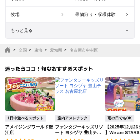
牧場
果物狩り・収穫体験
もっと見る
室内遊び場
遊園地
全国
東海
愛知県
名古屋市中村区
テーマパーク
動物園
迷ったらココ！旬なおすすめスポット
サファリパーク
植物園・フラワーパー
ク
キャンプ場
バーベキュー
釣り
自然景観
1日中遊べるスポット
室内アスレチック
雨の日でもOK
アメイジングワールド蟹
ファンタジーキッズリゾ
【2025年12月26
いちご狩り
農業体験
江店
ート ヨシヅヤ 豊山テラ
】We are STAR
ス 名古屋北店
ャオ店