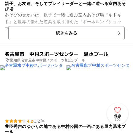
親子、お友達、そしてプレイリーダーと一緒に遊べる室内あそ
び場
あそびのせかいは、親子で一緒に遊ぶ室内あそび場『キドキ
ド』と世界の優れた遊具を取り揃えた『ボーネルンドショッ
プ』が合体した施設です。 『キドキド』内「アクティブオーシ
続きをみる
ャン」ではからだを動か...
名古屋市 中村スポーツセンター 温水プール
愛知県名古屋市中村区 / スポーツ施設, プール
保存
150
4.2
2件
豊臣秀吉のゆかりの地である中村公園の一画にある屋内温水プ
ール