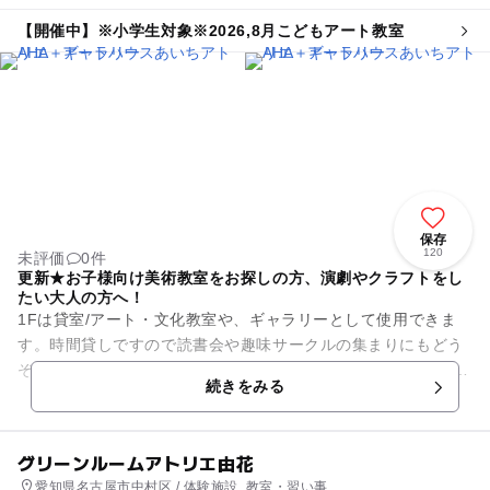
【開催中】※小学生対象※2026,8月こどもアート教室
保存
120
未評価
0件
更新★お子様向け美術教室をお探しの方、演劇やクラフトをし
たい大人の方へ！
1Fは貸室/アート・文化教室や、ギャラリーとして使用できま
す。時間貸しですので読書会や趣味サークルの集まりにもどう
ぞ。 週レンタルでアート展覧も可能です。演劇公演や小規模の
続きをみる
弾き語り公演も実績が...
グリーンルームアトリエ由花
愛知県名古屋市中村区 / 体験施設, 教室・習い事