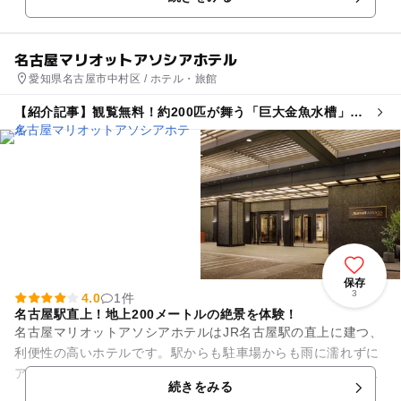
5層吹き抜けのアトリ...
名古屋マリオットアソシアホテル
愛知県名古屋市中村区 / ホテル・旅館
【紹介記事】観覧無料！約200匹が舞う「巨大金魚水槽」が
話題 名古屋市の駅直上ホテルで展示開始
保存
3
4.0
1件
名古屋駅直上！地上200メートルの絶景を体験！
名古屋マリオットアソシアホテルはJR名古屋駅の直上に建つ、
利便性の高いホテルです。駅からも駐車場からも雨に濡れずに
アクセスすることができます。ホテル周辺にはショッピングモ
続きをみる
ールやレストランが充実し...