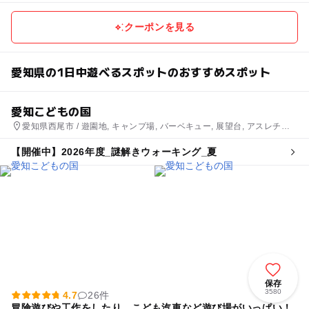
クーポンを見る
愛知県の1日中遊べるスポットのおすすめスポット
愛知こどもの国
愛知県西尾市 / 遊園地, キャンプ場, バーベキュー, 展望台, アスレチッ
ク, スポーツ施設, 公園・総合公園, 観光
【開催中】2026年度_謎解きウォーキング_夏
保存
3580
4.7
26件
冒険遊びや工作をしたり、こども汽車など遊び場がいっぱい！