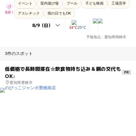
イベント
室内遊び場
プール
子ども映画
工場見学
注目！
アスレチック
雨の日でもOK
34°C
25°C
予報地点：愛知県岡崎市
3件のスポット
低価格で長時間滞在☆飲食物持ち込み＆親の交代も
OK♪
愛知県豊橋市