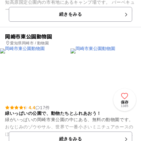
知高原国定公園内の市有地にあるキャンプ場です。 バーベキュ
ー場、デイキャンプ広場、テニスコートや多目的広場、宿泊施
続きをみる
設、雪ぞりゲレン...
岡崎市東公園動物園
愛知県岡崎市 / 動物園
保存
1385
4.4
17件
緑いっぱいの公園で、動物たちとふれあおう！
緑がいっぱいの岡崎市東公園の中にある、無料の動物園です。
おなじみのゾウやサル、世界で一番小さいミニチュアホースの
ほか、ミーアキャットやリスザルなどたくさんの小動物も勢揃
続きをみる