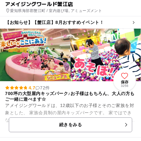
アメイジングワールド蟹江店
愛知県海部郡蟹江町 / 室内遊び場, アミューズメント
【お知らせ】【蟹江店】8月おすすめイベント！
保存
3256
4.7
72件
700坪の大型屋内キッズパーク♪お子様はもちろん、大人の方も
ご一緒に遊べます☆
アメイジングワールドは、12歳以下のお子様とそのご家族を対
象とした、 家族会員制の屋内キッズパークです。 家ではでき
ない大きな遊びを安心・安全にご家族みんなで楽しめる屋内 型
続きをみる
遊戯施設。 ...