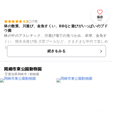
保存
691
4.8
7件
林の散策、川遊び、金魚すくい、BBQと遊びがいっぱいのブド
ウ園
林の中のアスレチック、川遊び場での魚つかみ、卓球、金魚す
くい、噴水水遊び場,大型プールなど、さまざまな年代で楽しめ
るぶどう園です。近くには浅瀬の川があり、めだかやドジョウ
続きをみる
などの魚を追っかけて水遊...
岡崎市東公園動物園
愛知県岡崎市 / 動物園