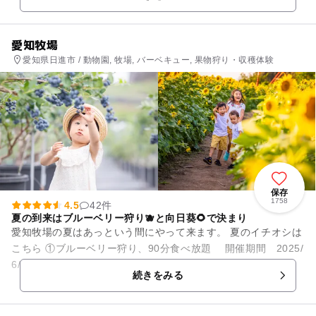
い。一番人気は東公園のアイ...
愛知牧場
愛知県日進市 / 動物園, 牧場, バーベキュー, 果物狩り・収穫体験
保存
1758
4.5
42件
夏の到来はブルーベリー狩り🫐と向日葵🌻で決まり
愛知牧場の夏はあっという間にやって来ます。 夏のイチオシは
こちら ①ブルーベリー狩り、90分食べ放題 開催期間 2025/
6/14～8月中旬 料金 大人（中学生以上）…2,0...
続きをみる