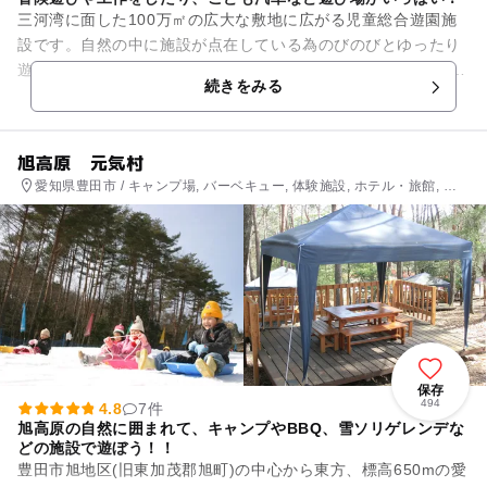
三河湾に面した100万㎡の広大な敷地に広がる児童総合遊園施
設です。自然の中に施設が点在している為のびのびとゆったり
遊ぶことが出来ます。 【ゆうひが丘】では、本物の蒸気機関車
続きをみる
やゴーカートなど...
旭高原 元気村
愛知県豊田市 / キャンプ場, バーベキュー, 体験施設, ホテル・旅館, 自
然体験・アクティビティ
保存
494
4.8
7件
旭高原の自然に囲まれて、キャンプやBBQ、雪ソリゲレンデな
どの施設で遊ぼう！！
豊田市旭地区(旧東加茂郡旭町)の中心から東方、標高650mの愛