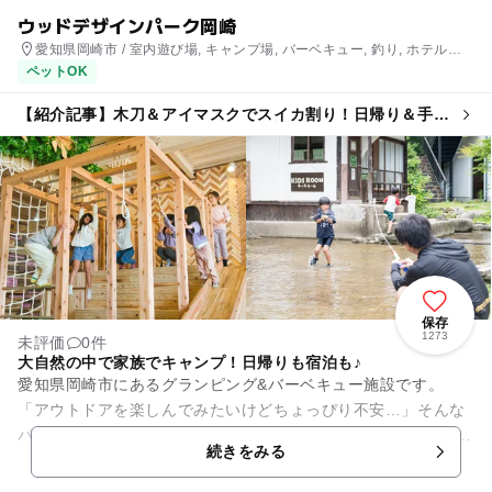
ウッドデザインパーク岡崎
愛知県岡崎市 / 室内遊び場, キャンプ場, バーベキュー, 釣り, ホテル・
旅館
ペットOK
【紹介記事】木刀＆アイマスクでスイカ割り！日帰り＆手ぶ
らもOK ウッドデザインパーク岡崎で開催
保存
1273
未評価
0件
大自然の中で家族でキャンプ！日帰りも宿泊も♪
愛知県岡崎市にあるグランピング&バーベキュー施設です。
「アウトドアを楽しんでみたいけどちょっぴり不安…」そんな
パパママに向けた手ぶらBBQとグランピングが人気です。 清流
続きをみる
乙川の中洲にある大...