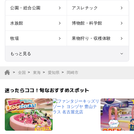
公園・総合公園
アスレチック
水族館
博物館・科学館
牧場
果物狩り・収穫体験
もっと見る
室内遊び場
遊園地
全国
東海
愛知県
岡崎市
テーマパーク
動物園
迷ったらココ！旬なおすすめスポット
サファリパーク
植物園・フラワーパー
ク
キャンプ場
バーベキュー