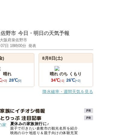
泉佐野市
今日・明日の天気予報
大阪府泉佐野市
月07日 18時00分
発表
金)
8月8日(土)
晴れ
晴れ のち くもり
℃
28℃
34℃
26℃
[+2]
[0]
[-1]
[+2]
降水確率・週間天気を見る
け家族にイチオシ情報
とりっぷ 注目記事
夏休みの家族旅行に♪
親子で行きたい倉敷市の観光名所を紹介
映画のロケ地巡り＆親子向けの体験充実