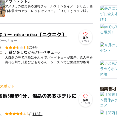
アウトレット」
アメリカの歴史ある港町チャールストンをイメージした、西
日本最大のアウトレットセンター。「りんくうタウン駅」か
ら徒歩約6 分、関西国際空港の対岸”りんくうタウン”内に立
地し、国...
ー niku-niku（ニクニク）
保存
 バーベキュー
1,091
6件
3.6
川遊びをしながらバーベキュー♪
大自然の中で気軽に手ぶらでバーベキューが出来、真ん中を
流れる川で川遊びはもちろん、シーズンでは蛍鑑賞や椎茸狩
りも楽しめます。大人の方にも小さなお子様にも楽しんで頂
けるように、...
スポット
編集部
園地!徒歩1分、温泉のあるホテルに
保存
13,599
118件
4.6