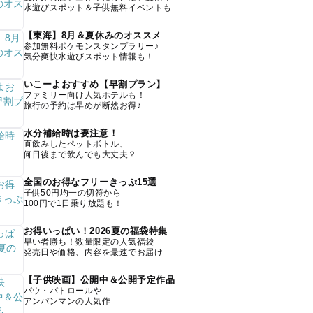
水遊びスポット＆子供無料イベントも
【東海】8月＆夏休みのオススメ
参加無料ポケモンスタンプラリー♪
気分爽快水遊びスポット情報も！
いこーよおすすめ【早割プラン】
ファミリー向け人気ホテルも！
旅行の予約は早めが断然お得♪
水分補給時は要注意！
直飲みしたペットボトル、
何日後まで飲んでも大丈夫？
全国のお得なフリーきっぷ15選
子供50円均一の切符から
100円で1日乗り放題も！
お得いっぱい！2026夏の福袋特集
早い者勝ち！数量限定の人気福袋
発売日や価格、内容を最速でお届け
【子供映画】公開中＆公開予定作品
パウ・パトロールや
アンパンマンの人気作