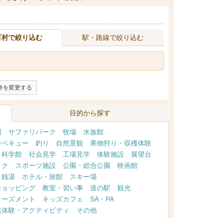
町村で絞り込む
駅・路線で絞り込む
件を変更する
目的から探す
園
サファリパーク
牧場
水族館
ーベキュー
釣り
自然景観
果物狩り・収穫体験
・科学館
社会見学
工場見学
体験施設
展望台
ック
スポーツ施設
公園・総合公園
映画館
・銭湯
ホテル・旅館
スキー場
ショッピング
教室・習い事
道の駅
観光
ューズメント
キッズカフェ
SA・PA
然体験・アクティビティ
その他