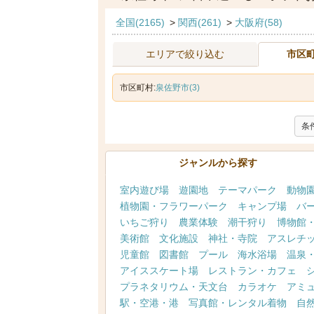
全国(2165)
>
関西(261)
>
大阪府(58)
エリアで絞り込む
市区
市区町村:
泉佐野市(3)
条
ジャンルから探す
室内遊び場
遊園地
テーマパーク
動物
植物園・フラワーパーク
キャンプ場
バ
いちご狩り
農業体験
潮干狩り
博物館
美術館
文化施設
神社・寺院
アスレチ
児童館
図書館
プール
海水浴場
温泉
アイススケート場
レストラン・カフェ
プラネタリウム・天文台
カラオケ
アミ
駅・空港・港
写真館・レンタル着物
自