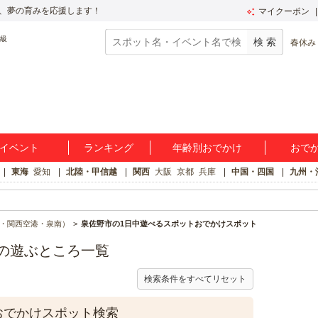
、夢の育みを応援します！
マイクーポン
春休み
イベント
ランキング
年齢別おでかけ
おで
東海
愛知
北陸・甲信越
関西
大阪
京都
兵庫
中国・四国
九州・
・関西空港・泉南）
泉佐野市の1日中遊べるスポットおでかけスポット
の遊ぶところ一覧
検索条件をすべてリセット
おでかけスポット検索