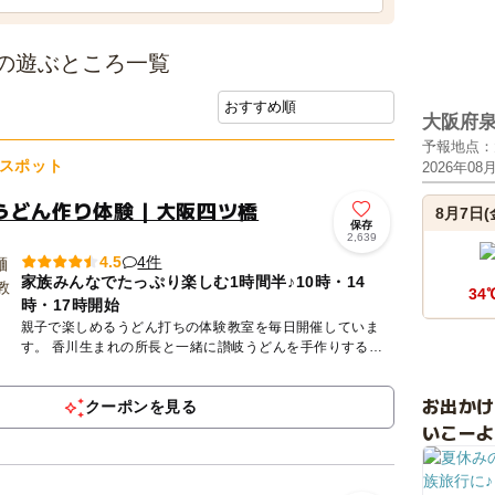
の遊ぶところ一覧
大阪府
予報地点：
スポット
2026年08
うどん作り体験｜大阪四ツ橋
8月7日(
保存
2,639
4件
4.5
家族みんなでたっぷり楽しむ1時間半♪10時・14
34
時・17時開始
親子で楽しめるうどん打ちの体験教室を毎日開催していま
す。 香川生まれの所長と一緒に讃岐うどんを手作りするワ
ークショップ。小麦粉と塩と水、３つの素材を混ぜて、踏ん
で、延ばして...
お出か
クーポンを見る
いこーよ