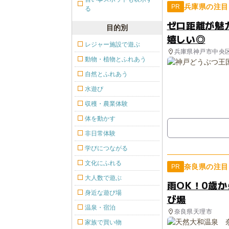
兵庫県の注目
PR
る
ゼロ距離が魅
目的別
嬉しい◎
レジャー施設で遊ぶ
兵庫県神戸市中央
動物・植物とふれあう
自然とふれあう
水遊び
収穫・農業体験
体を動かす
非日常体験
学びにつながる
文化にふれる
奈良県の注目
PR
大人数で遊ぶ
雨OK！0歳
身近な遊び場
び場
温泉・宿泊
奈良県天理市
家族で買い物