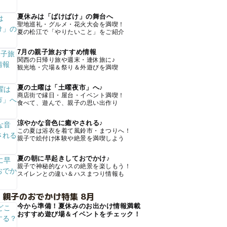
夏休みは「ばけばけ」の舞台へ
聖地巡礼・グルメ・花火大会を満喫！
夏の松江で「やりたいこと」をご紹介
7月の親子旅おすすめ情報
関西の日帰り旅や週末・連休旅に♪
観光地・穴場＆祭り＆外遊びを満喫
夏の土曜は「土曜夜市」へ♪
商店街で縁日・屋台・イベント満喫！
食べて、遊んで、親子の思い出作り
涼やかな音色に癒やされる♪
この夏は浴衣を着て風鈴市・まつりへ！
親子で絵付け体験や絶景を満喫しよう
夏の朝に早起きしておでかけ♪
親子で神秘的なハスの絶景を楽しもう！
スイレンとの違い＆ハスまつり情報も
 親子のおでかけ特集 8月
今から準備！夏休みのお出かけ情報満載
おすすめ遊び場＆イベントをチェック！