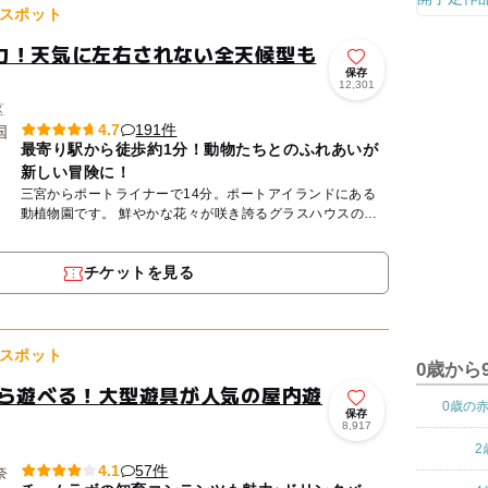
スポット
力！天気に左右されない全天候型も
保存
12,301
区
191件
4.7
最寄り駅から徒歩約1分！動物たちとのふれあいが
新しい冒険に！
三宮からポートライナーで14分。ポートアイランドにある
動植物園です。 鮮やかな花々が咲き誇るグラスハウスの屋
内エリアでは、カピバラなど愛らしい動物たちに近距離で出
会うことが...
チケットを見る
スポット
0歳から
から遊べる！大型遊具が人気の屋内遊
0歳の
保存
8,917
2
57件
4.1