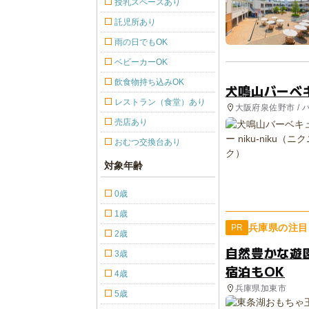
授乳スペースあり
託児所あり
雨の日でもOK
ベビーカーOK
飲食物持ち込みOK
犬鳴山バーベキュ
レストラン（食堂）あり
大阪府泉佐野市 /
売店あり
おむつ交換台あり
対象年齢
0歳
1歳
兵庫県の注目
PR
2歳
自然豊かな遊
3歳
宿泊もOK
4歳
兵庫県加東市
5歳