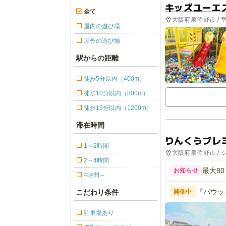
キッズユーエ
全て
大阪府泉佐野市 / 
屋内の遊び場
屋外の遊び場
駅からの距離
徒歩5分以内（400m）
徒歩10分以内（800m）
徒歩15分以内（1200m）
滞在時間
りんくうプレ
1～2時間
大阪府泉佐野市 /
2～4時間
最大8
お知らせ
4時間～
『パウッ
こだわり条件
開催中
ー』＠り
駐車場あり