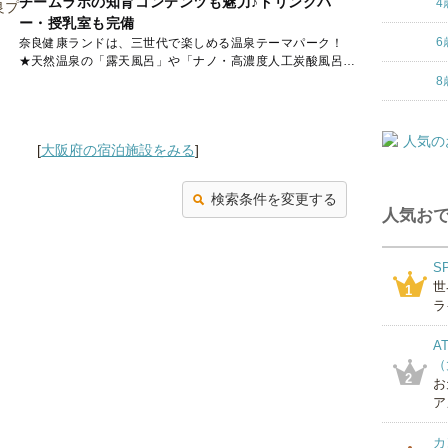
チームラボの知育コンテンツも魅力♪ドリンクバ
4
ー・授乳室も完備
6
奈良健康ランドは、三世代で楽しめる温泉テーマパーク！
★天然温泉の「露天風呂」や「ナノ・高濃度人工炭酸風呂」
など10種類のお風呂 ★男女計9種類のサウナ・岩盤浴 ★...
8
[
大阪府の宿泊施設をみる
]
検索条件を変更する
人気おで
S
世
1
ラ
A
（
2
お
ア
カ