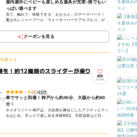
屋内屋外にベビーも楽しめる遊具が充実♪雨でもい
っぱい遊べます
見て、触れて、体験できる「おもちゃ」のテーマパーク！
夏は大レジャープール「ウォーターパークアカプルコ」がＯ
ＰＥＮ。 約1.5万㎡の敷地内に多彩なアトラクションがそろ
いま...
クーポンを見る
スポット
験を！約12種類のスライダーが乗り
保存
4,344
49件
4.0
車でサッと到着！神戸から約40分、大阪から約60
分！
ネスタリゾート神戸は、大自然を舞台にしたアクティビティ
をはじめ、手ぶらで楽しめる本格BBQ、天然温泉など日帰
りでも宿泊でも楽しめる大自然の冒険テーマパークです。
夏はプール...