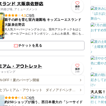
スランド 大阪泉佐野店
保存
室内遊び場, アミューズメント
871
9件
4.1
親子の絆を育む室内遊園地 キッズユーエスランド
大阪泉佐野店
大人気スーパージャングルジム、室内アスレチックをはじ
め、ボールプールにトランポリン、ふわふわ遊具、他にもた
くさんの楽しい遊びが！ なんと、入場後は設置ゲーム機も
フリープレイ...
チケットを見る
ミアム・アウトレット
保存
 ショッピング
238
0％OFF！夏のバーゲン開催
とプレミアム・アウトレット ダイノアドベンチャ
大人気！
んくう
6件
4.3
約250ショップが揃う、西日本最大の「シーサイド