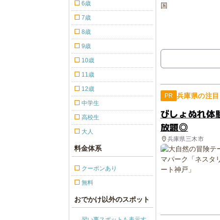
6歳
7歳
8歳
9歳
10歳
11歳
12歳
兵庫県の注目
PR
中学生
びしょぬれ体
高校生
放題◎
大人
兵庫県三木市
料金体系
クーポンあり
無料
おでかけ以外のスポット
習い事スポットも表示す