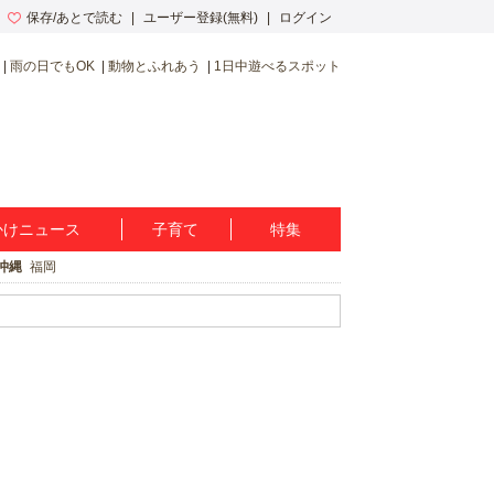
保存/あとで読む
ユーザー登録(無料)
ログイン
雨の日でもOK
動物とふれあう
1日中遊べるスポット
かけニュース
子育て
特集
沖縄
福岡