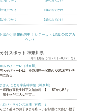
歳のおでかけ
5歳のおでかけ
歳のおでかけ
7歳のおでかけ
歳のおでかけ
9歳のおでかけ
かけスポット 神奈川県
8月3日更新（7月27日～8月2日分）
南あそびマーレ（神奈川）
南あそびマーレは、神奈川県平塚市の OSC湘南シテ
内にある、...
まぎん こども宇宙科学館（神奈川）
土曜日は高校生以下入館無料！】 5FからB2ま
、館全体が巨大な宇宙...
ホロバ・マインズ三浦（神奈川）
んぱく盛りのお子さまも広～いお部屋に大喜び♪親子