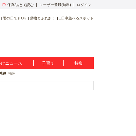
保存/あとで読む
ユーザー登録(無料)
ログイン
雨の日でもOK
動物とふれあう
1日中遊べるスポット
かけニュース
子育て
特集
沖縄
福岡