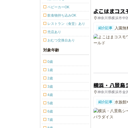
ベビーカーOK
よこはまコス
飲食物持ち込みOK
神奈川県横浜市中区
レストラン（食堂）あり
入園無
紹介記事
登場 
売店あり
おむつ交換台あり
対象年齢
0歳
1歳
2歳
横浜・八景島
3歳
神奈川県横浜市金沢
4歳
ル・旅館
水族館
紹介記事
5歳
展示＆
6歳
7歳