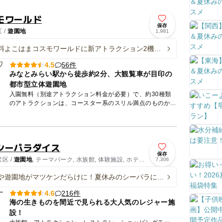
モワールド
保存
 /
遊園地
1,981
料よこはまコスモワールドに新アトラクション2機種
無重力＆超重力を体験
56件
4.5
みなとみらい駅から徒歩約2分、大観覧車が目印の
都市型立体遊園地
入園無料（別途アトラクション料金が必要）で、約30種類
のアトラクションは、コースター系のスリル満点のものか
ら、小さな子どもが乗れるものまで揃っているので、家族全
員で楽しむこと...
シーパラダイス
保存
区 /
遊園地
, テーマパーク, 水族館, 体験施設, ホテ
7,306
や遊園地がマツケンだらけに！夏休みのシーパラに新
新アトラクション登場
216件
4.6
海の生きものを間近で見られる大人気のレジャー施
設！