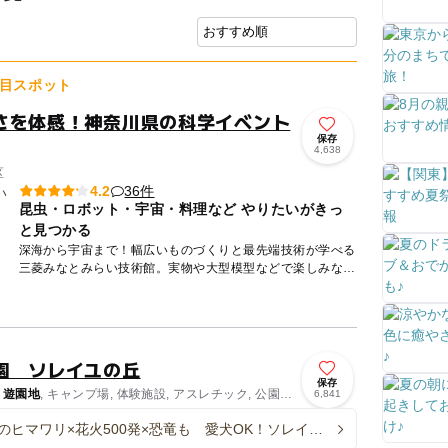
目スポット
さを体感！神奈川県の科学イベント
保存
4,638
区
36件
4.2
昆虫・ロボット・宇宙・料理など やりたいがきっ
と見つかる
深海から宇宙まで！幅広いものづくりと最先端技術が学べる
三菱みなとみらい技術館。実物や大型模型などで楽しみなが
ら科学技術に触れることができます。 ロケットエンジンの
実物や深海...
園 ソレイユの丘
保存
/
遊園地
, キャンプ場, 体験施設, アスレチック, 公園・
6,841
験・アクティビティ
本のヒマワリ×花火500発×恐竜も 愛犬OK！ソレイユ
夏の大型イベント