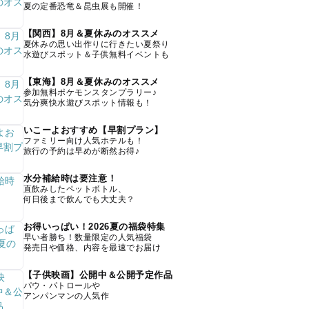
夏の定番恐竜＆昆虫展も開催！
【関西】8月＆夏休みのオススメ
夏休みの思い出作りに行きたい夏祭り
水遊びスポット＆子供無料イベントも
【東海】8月＆夏休みのオススメ
参加無料ポケモンスタンプラリー♪
気分爽快水遊びスポット情報も！
いこーよおすすめ【早割プラン】
ファミリー向け人気ホテルも！
旅行の予約は早めが断然お得♪
水分補給時は要注意！
直飲みしたペットボトル、
何日後まで飲んでも大丈夫？
お得いっぱい！2026夏の福袋特集
早い者勝ち！数量限定の人気福袋
発売日や価格、内容を最速でお届け
【子供映画】公開中＆公開予定作品
パウ・パトロールや
アンパンマンの人気作