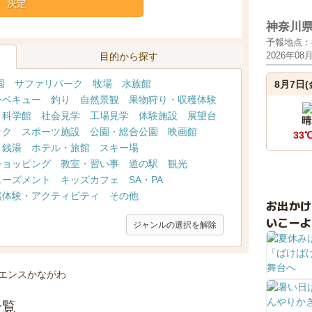
決定
神奈川
予報地点：
2026年08
目的から探す
園
サファリパーク
牧場
水族館
8月7日(
ーベキュー
釣り
自然景観
果物狩り・収穫体験
・科学館
社会見学
工場見学
体験施設
展望台
晴
ック
スポーツ施設
公園・総合公園
映画館
33
・銭湯
ホテル・旅館
スキー場
ショッピング
教室・習い事
道の駅
観光
ューズメント
キッズカフェ
SA・PA
然体験・アクティビティ
その他
お出か
いこーよ
ジャンルの選択を解除
一覧