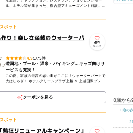
水族館、アトラクション、レストラン、ショッピングモー
ル、ホテル等が集まった、複合型アミューズメント施設。
シーパラの水族館は、約700種、12万点の生きものがくらす
日本...
スポット
出作り！楽しさ満載のウォーターパ
保存
5,395
73件
4.3
遊園地・プール・温泉・バイキング…キッズ向けサ
ービスも充実！
この夏、家族の最高の思い出がここに！ウォーターパークで
大はしゃぎ！ ホテルグリーンプラザ上越 ＆ 上越国際プレイ
ランドでエキサイティングに遊ぼう！ 子どもが思いっき
り...
クーポンを見る
0歳から
0歳の
スポット
2
「熱狂リニューアルキャンペーン」