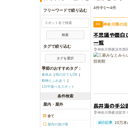
4件中1〜4件
フリーワードで絞り込む
神奈川県の注
PR
不思議や面白
一覧
タグで絞り込む
神奈川県横浜市西
タグを選択
季節のおすすめタグ：
春休み
雨の日でもOK
動物とふれあう
1日中遊べるスポット
条件検索
長井海の手公
屋内・屋外
神奈川県横須賀市 
全て
総合公園, 自然体
10万
紹介記事
屋内の遊び場
の丘で