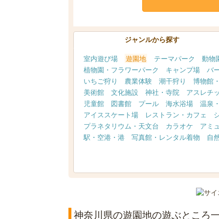
ジャンルから探す
室内遊び場
遊園地
テーマパーク
動物
植物園・フラワーパーク
キャンプ場
バ
いちご狩り
農業体験
潮干狩り
博物館
美術館
文化施設
神社・寺院
アスレチ
児童館
図書館
プール
海水浴場
温泉
アイススケート場
レストラン・カフェ
プラネタリウム・天文台
カラオケ
アミ
駅・空港・港
写真館・レンタル着物
自
神奈川県の遊園地の遊ぶところ