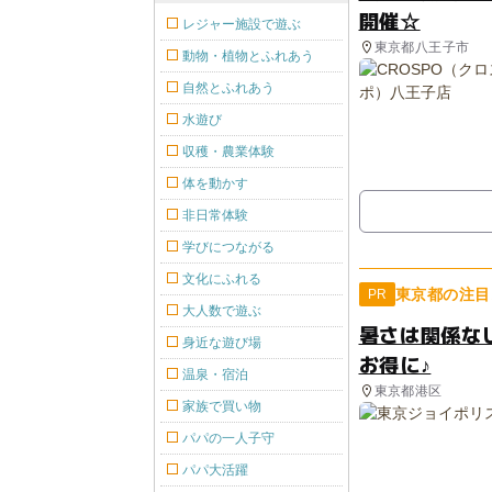
開催☆
レジャー施設で遊ぶ
東京都八王子市
動物・植物とふれあう
自然とふれあう
水遊び
収穫・農業体験
体を動かす
非日常体験
学びにつながる
文化にふれる
東京都の注目
PR
大人数で遊ぶ
暑さは関係な
身近な遊び場
お得に♪
温泉・宿泊
東京都港区
家族で買い物
パパの一人子守
パパ大活躍