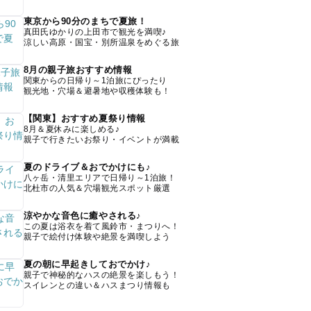
東京から90分のまちで夏旅！
真田氏ゆかりの上田市で観光を満喫♪
涼しい高原・国宝・別所温泉をめぐる旅
8月の親子旅おすすめ情報
関東からの日帰り～1泊旅にぴったり
観光地・穴場＆避暑地や収穫体験も！
【関東】おすすめ夏祭り情報
8月＆夏休みに楽しめる♪
親子で行きたいお祭り・イベントが満載
夏のドライブ＆おでかけにも♪
八ヶ岳・清里エリアで日帰り～1泊旅！
北杜市の人気＆穴場観光スポット厳選
涼やかな音色に癒やされる♪
この夏は浴衣を着て風鈴市・まつりへ！
親子で絵付け体験や絶景を満喫しよう
夏の朝に早起きしておでかけ♪
親子で神秘的なハスの絶景を楽しもう！
スイレンとの違い＆ハスまつり情報も