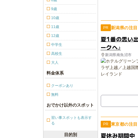
8歳
9歳
10歳
11歳
新潟県の注目
PR
12歳
夏1番の思い
中学生
ークへ♪
高校生
新潟県南魚沼市
大人
料金体系
クーポンあり
無料
おでかけ以外のスポット
習い事スポットも表示す
る
東京都の注目
PR
夏休み期間中
目的別