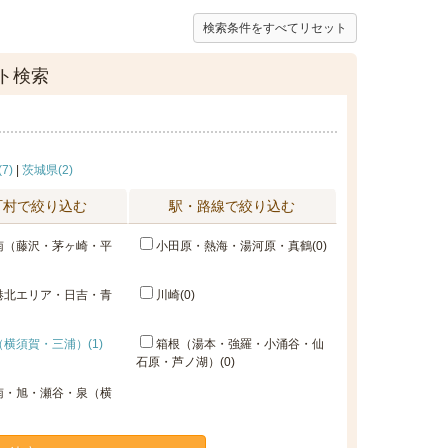
検索条件をすべてリセット
ト検索
7)
|
茨城県(2)
町村で絞り込む
駅・路線で絞り込む
南（藤沢・茅ヶ崎・平
小田原・熱海・湯河原・真鶴(0)
港北エリア・日吉・青
川崎(0)
横須賀・三浦）(1)
箱根（湯本・強羅・小涌谷・仙
石原・芦ノ湖）(0)
南・旭・瀬谷・泉（横