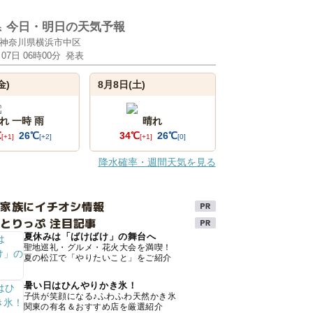
県
今日・明日の天気予報
神奈川県横浜市中区
月07日 06時00分
発表
金)
8月8日(土)
れ 一時 雨
晴れ
℃
26℃
34℃
26℃
[+1]
[+2]
[+1]
[0]
降水確率・週間天気を見る
け家族にイチオシ情報
とりっぷ 注目記事
夏休みは「ばけばけ」の舞台へ
聖地巡礼・グルメ・花火大会を満喫！
夏の松江で「やりたいこと」をご紹介
暑い日はひんやりかき氷！
子供が笑顔になる♪ふわふわ天然かき氷
関東の有名＆おすすめ店を厳選紹介