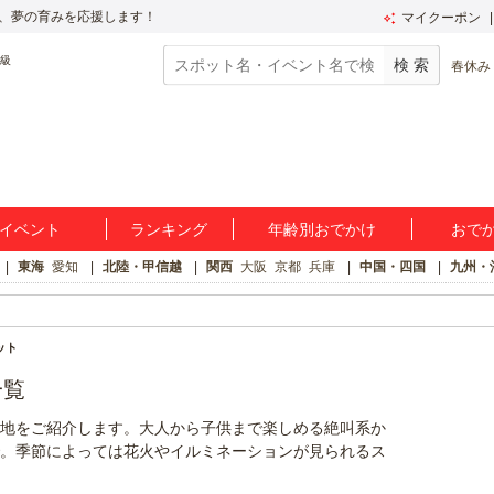
、夢の育みを応援します！
マイクーポン
春休み
イベント
ランキング
年齢別おでかけ
おで
東海
愛知
北陸・甲信越
関西
大阪
京都
兵庫
中国・四国
九州・
ット
一覧
地をご紹介します。大人から子供まで楽しめる絶叫系か
。季節によっては花火やイルミネーションが見られるス