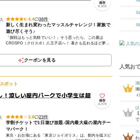
4
保存
8,003
6
38件
4.4
新しく生まれ変わったマッスルチャレンジ！家族で
8
遊び尽くそう♪
「挑戦はもっと気軽でいい！」そう思ったら、この夏は
CROSPO（クロスポ）八王子店へ！ 暑さも忘れるほど夢中
になれる、家族みんながヒーローになれる体験がここにあり
ます。 ...
クーポンを見る
人気おで
湘
スポット
湘
1
し！涼しい屋内パークで小学生は超
ィ
保存
4,378
は
【
2
23件
3.8
で
学割チケットで1日遊び放題♪国内最大級の屋内テー
マパーク！
マ
東京・お台場にある「東京ジョイポリス」は、館内を猛スピ
わ
3