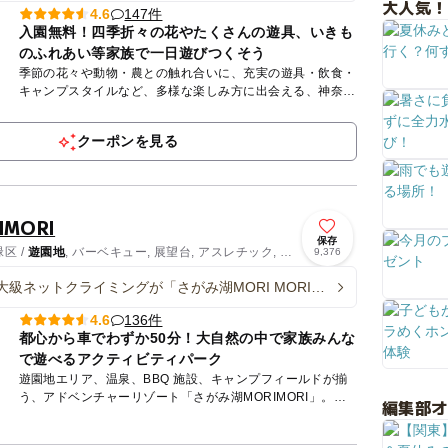
大人気！
147件
4.6
入園無料！四季折々の花やたくさんの遊具、いきも
のふれあい等家族で一日遊びつくそう
季節の花々や動物・農との触れ合いに、充実の遊具・飲食・
キャンプスタイルなど、多様な楽しみ方に出会える、神奈川
県横須賀市にある複合型エンターテインメントパーク。 都
心から...
クーポンを見る
MORI
保存
区 /
遊園地
, バーベキュー, 展望台, アスレチック, 観
9,376
大級ネットクライミングが「さがみ湖MORI MORI」
 高さ18mをよじ登れ！
136件
4.6
都心から車でわずか50分！大自然の中で家族みんな
で遊べるアクティビティパーク
遊園地エリア、温泉、BBQ 施設、キャンプフィールドが揃
う、アドベンチャーリゾート「さがみ湖MORIMORI」。緑
編集部
豊かな遊園地エリアには、アスレチックや迷路、乗り物アト
ラクシ...