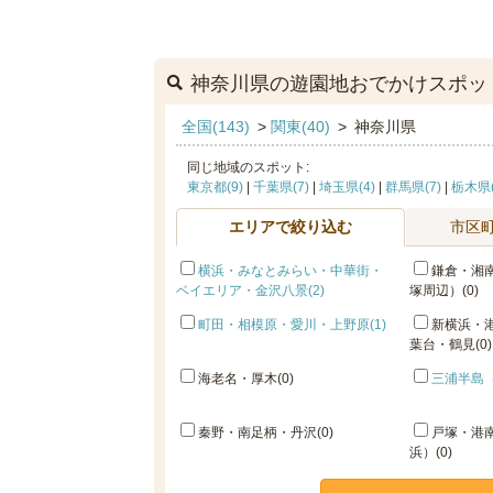
神奈川県の遊園地おでかけスポッ
全国(143)
>
関東(40)
>
神奈川県
同じ地域のスポット:
東京都(9)
|
千葉県(7)
|
埼玉県(4)
|
群馬県(7)
|
栃木県(
エリアで絞り込む
市区
横浜・みなとみらい・中華街・
鎌倉・湘
ベイエリア・金沢八景(2)
塚周辺）(0)
町田・相模原・愛川・上野原(1)
新横浜・
葉台・鶴見(0)
海老名・厚木(0)
三浦半島（
秦野・南足柄・丹沢(0)
戸塚・港
浜）(0)