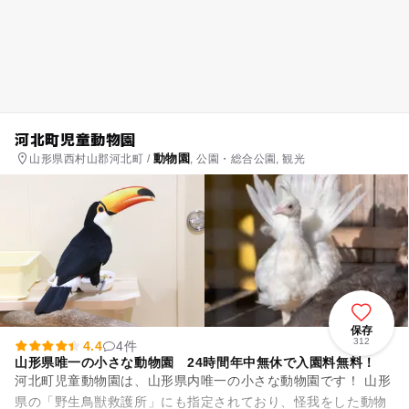
河北町児童動物園
動物園
山形県西村山郡河北町 /
, 公園・総合公園, 観光
保存
312
4.4
4件
山形県唯一の小さな動物園 24時間年中無休で入園料無料！
河北町児童動物園は、山形県内唯一の小さな動物園です！ 山形
県の「野生鳥獣救護所」にも指定されており、怪我をした動物