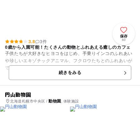
保存
60
3.8
3件
0歳から入園可能！たくさんの動物とふれあえる癒しのカフェ
子供たちが大好きなヒヨコをはじめ、手乗りインコのふれあい
や珍しいエキゾチックアニマル、フクロウたちとのふれあいが
できるカフェです。数量限定で野菜などのおやつも販売してい
続きをみる
ますので、かわいい動物達と...
円山動物園
動物園
北海道札幌市中央区 /
, 体験施設