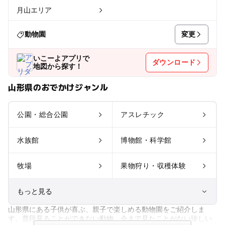
月山エリア
変更
動物園
いこーよアプリで
ダウンロード
地図から探す！
山形県のおでかけジャンル
公園・総合公園
アスレチック
水族館
博物館・科学館
牧場
果物狩り・収穫体験
もっと見る
山形県にある子供が喜ぶ、親子で楽しめる動物園をご紹介しま
室内遊び場
遊園地
す。普段見ることができない動物、今まで見たことがない珍しい