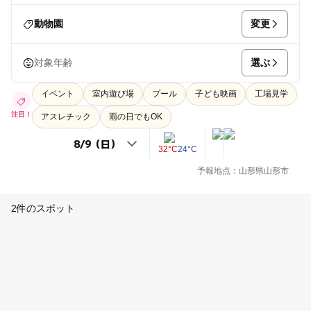
変更
動物園
選ぶ
対象年齢
イベント
室内遊び場
プール
子ども映画
工場見学
注目！
アスレチック
雨の日でもOK
32°C
24°C
予報地点：山形県山形市
2件のスポット