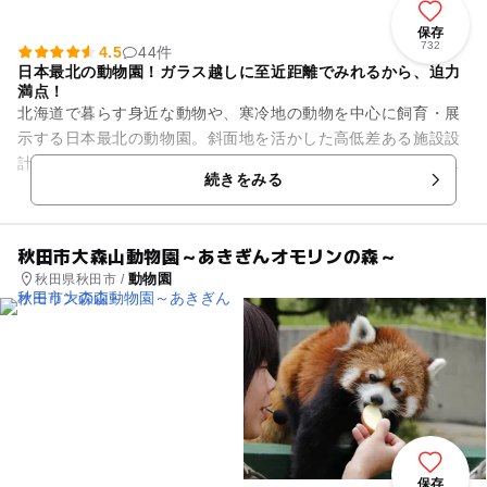
保存
732
4.5
44件
日本最北の動物園！ガラス越しに至近距離でみれるから、迫力
満点！
北海道で暮らす身近な動物や、寒冷地の動物を中心に飼育・展
示する日本最北の動物園。斜面地を活かした高低差ある施設設
計で、様々な角度から動物たちの自然な姿を観察できます。動
続きをみる
物本来の行動や能力を引き出...
秋田市大森山動物園～あきぎんオモリンの森～
動物園
秋田県秋田市 /
保存