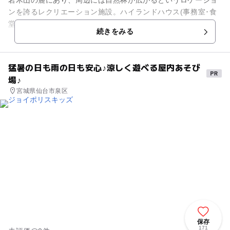
岩木山の麓にあり、周辺には自然林が広がるというロケーショ
ンを誇るレクリエーション施設。ハイランドハウス(事務室･食
堂･休憩所)を中心に、ピクニック広場、動物広場、オートキャ
続きをみる
ンプ場があります。 ...
猛暑の日も雨の日も安心♪涼しく遊べる屋内あそび
場♪
宮城県仙台市泉区
保存
171