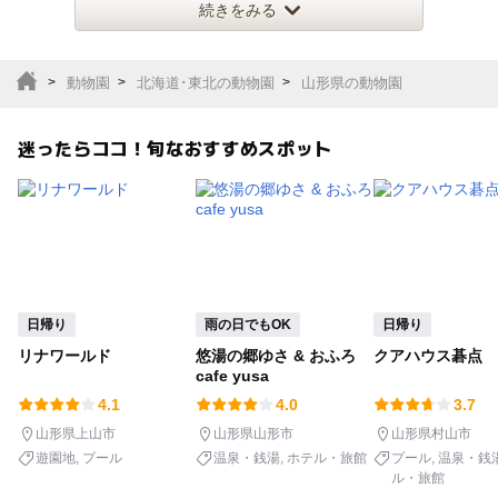
動物達を間近で見られるほか、エ
続きをみる
テーマパーク
動物園
動物園
北海道･東北の動物園
山形県の動物園
サファリパーク
植物園・フラワーパー
ク
迷ったらココ！旬なおすすめスポット
キャンプ場
バーベキュー
釣り
自然景観
いちご狩り
農業体験
日帰り
雨の日でもOK
日帰り
潮干狩り
社会見学
リナワールド
悠湯の郷ゆさ & おふろ
クアハウス碁点
cafe yusa
工場見学
体験施設
4.1
4.0
3.7
山形県上山市
山形県山形市
山形県村山市
展望台
美術館
遊園地
プール
温泉・銭湯
ホテル・旅館
プール
温泉・銭
ル・旅館