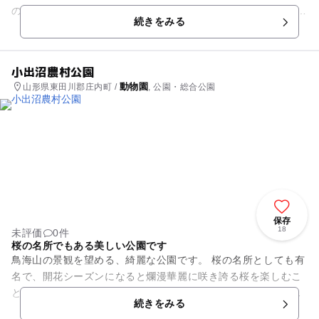
の保護も行っています。 令和7年4月にリニューアルオープン
続きをみる
し、新施設「か...
小出沼農村公園
動物園
山形県東田川郡庄内町 /
, 公園・総合公園
保存
18
未評価
0件
桜の名所でもある美しい公園です
鳥海山の景観を望める、綺麗な公園です。 桜の名所としても有
名で、開花シーズンになると爛漫華麗に咲き誇る桜を楽しむこ
とができ、地域に住む人々によって沢山の数の鯉のぼりも掲げ
続きをみる
られます。9月には、毎...