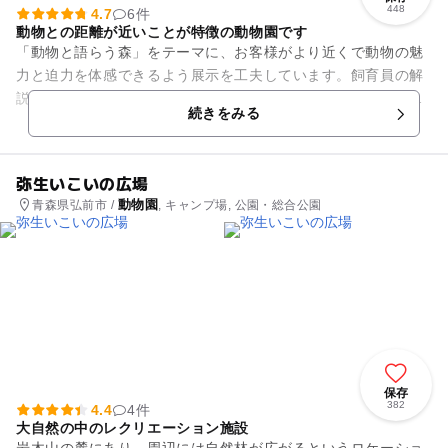
448
4.7
6件
動物との距離が近いことが特徴の動物園です
「動物と語らう森」をテーマに、お客様がより近くで動物の魅
力と迫力を体感できるよう展示を工夫しています。飼育員の解
説付きで動物たちの食事風景を見ることができる「まんまタイ
続きをみる
ム」や、間近でエサをあげら...
弥生いこいの広場
動物園
青森県弘前市 /
, キャンプ場, 公園・総合公園
保存
382
4.4
4件
大自然の中のレクリエーション施設