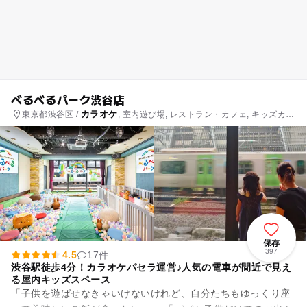
べるべるパーク渋谷店
カラオケ
東京都渋谷区 /
, 室内遊び場, レストラン・カフェ, キッズカフ
ェ
保存
397
4.5
17件
渋谷駅徒歩4分！カラオケパセラ運営♪人気の電車が間近で見え
る屋内キッズスペース
「子供を遊ばせなきゃいけないけれど、自分たちもゆっくり座