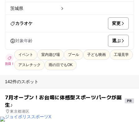
茨城県
変更
カラオケ
選ぶ
対象年齢
イベント
室内遊び場
プール
子ども映画
工場見学
注目！
アスレチック
雨の日でもOK
142件のスポット
7月オープン！お台場に体感型スポーツパークが誕
生♪
東京都港区