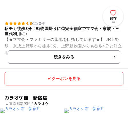
保存
14
4.8
30件
駅チカ徒歩3分！動物園帰りに◎完全個室でママ会・家族・三
世代利用に♪
【★ママ会・ファミリーの聖地を目指しています★】 JR上野
駅・京成上野駅から徒歩3分、上野動物園からも徒歩4分と好立
地。 「子ども連れだと周りの目が気になる…」そんなお悩みも
続きをみる
パセラなら解...
クーポンを見る
カラオケ館 新宿店
カラオケ
東京都新宿区 /