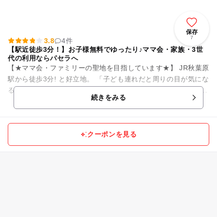
保存
7
3.8
4件
【駅近徒歩3分！】お子様無料でゆったり♪ママ会・家族・3世
代の利用ならパセラへ
【★ママ会・ファミリーの聖地を目指しています★】 JR秋葉原
駅から徒歩3分! と好立地。 「子ども連れだと周りの目が気にな
る…」そんなお悩みもパセラなら解決！ 「騒いでも平気な完
続きをみる
全...
クーポンを見る