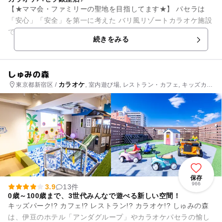
【★ママ会・ファミリーの聖地を目指してます★】 パセラは
「安心」「安全」を第一に考えた バリ風リゾートカラオケ施設
です☆ お昼はパパは集まりにくいし・・・ 普通のレストラン
続きをみる
は夜はお子...
しゅみの森
カラオケ
東京都新宿区 /
, 室内遊び場, レストラン・カフェ, キッズカフ
ェ
保存
966
3.9
13件
0歳～100歳まで、3世代みんなで遊べる新しい空間！
キッズパーク!? カフェ!? レストラン!? カラオケ!? しゅみの森
は、伊豆のホテル「アンダグループ」やカラオケパセラの愉し