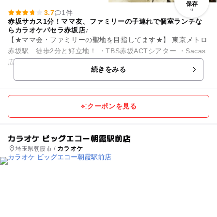
保存
6
3.7
1件
赤坂サカス1分！ママ友、ファミリーの子連れで個室ランチな
らカラオケパセラ赤坂店♪
【★ママ会・ファミリーの聖地を目指してます★】 東京メトロ
赤坂駅 徒歩2分と好立地！ ・TBS赤坂ACTシアター ・Sacas
広場 ・akasaka Biz Tower から徒歩1分！...
続きをみる
クーポンを見る
カラオケ ビッグエコー朝霞駅前店
カラオケ
埼玉県朝霞市 /