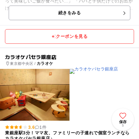
って美味しいご飯が食べたい…」 「パパと子供だけでのお出か
け、周りに迷惑をかけないか心配…」 そんな悩みを持つ全ての
続きをみる
ご家族に、べるべる...
クーポンを見る
カラオケパセラ銀座店
カラオケ
東京都中央区 /
保存
5
3.6
1件
東銀座駅3分！ママ友、ファミリーの子連れで個室ランチなら
カラオケパセラ銀座店♪