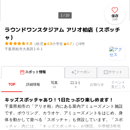
1 / 10
保存
236
ラウンドワンスタジアム アリオ柏店（スポッチ
ャ）
4.8
（幼児
4.8
小学生
4.7
）
9
件
千葉県柏市大島田1-6-1
スポット情報
クーポン
チケット
イベント
写真
口コミ
TOP
詳細情報
お知らせ
見どころ
18
9
キッズスポッチャあり！1日たっぷり楽しめます！
千葉県柏市の「アリオ柏」内にある屋内アミューズメント施設
です。ボウリング、カラオケ、アミューズメントをはじめ、身
体を動かして遊べる「スポッチャ」も併設しています。「スポ
ッチャ」内には、「キッズスポッチャ」が併設。小学校3年生