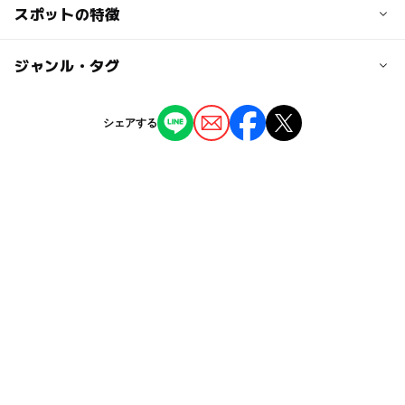
交通アクセス
スポットの特徴
大人の料金
JR常磐線、東武アーバンクライン「柏」駅下車、東口より
利用する施設によって料金が異なります。
東武バス 1番乗り場
◯
ー
駐車場あり
ジャンル・タグ
駅から近い
柏31「沼南車庫行(セブンパークアリオ経由)」約17分。
「セブンパークアリオ柏」にて下車、徒歩約3分
◯
ー
授乳室あり
託児所
ジャンル
シェアする
スポーツ施設
アミューズメント
カラオケ
近くの駅
◯
ー
雨でもOK
ベビーカーOK
逆井駅
タグ
ー
ー
食事持込OK
レストラン
増尾駅
雨でも楽しめる
冬休み2025-2026
春休み2027
ー
◯
売店
オムツ交換台
東武野田線(千葉県)
ボウリング
年末年始
新柏駅
ボールプール
暑い日でもOK
夏休み2026
駐車可能台数
雨の日おでかけ
雨でも遊べる
4,000台
GW(ゴールデンウィーク)2027
東武野田線(東武アーバンパークライン)
雨の日でもOK