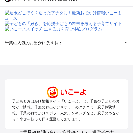
千葉の人気のお出かけ先を探す
千葉のエリアからプール子ども連れのお出かけスポット
を探す
舞浜・幕張・船橋・浦安のプールお出かけ
柏・松戸・野田・取手のプールお出かけ
木更津・君津・富津・袖ヶ浦のプールお出かけ
成田・印西・酒々井のプールお出かけ
館山・南房総のプールお出かけ
子どもとお出かけ情報サイト「いこーよ」は、千葉の子どものお
九十九里・銚子のプールお出かけ
でかけ情報、千葉のお出かけスポットのクチコミ・親子体験情
千葉市・市原のプールお出かけ
報、千葉のおでかけスポット人気ランキングなど、親子のつなが
鴨川・勝浦・御宿のプールお出かけ
り・幸せを願って日々運営しております。
佐倉・四街道・八街のプールお出かけ
ご意見やお問い合わせ
施設やイベント運営者の方