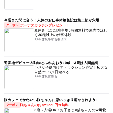
今週まだ間に合う！人気のお仕事体験施設は第二部が穴場
ボーナスカッチンプレゼント！
クーポン
夏休みはここ!駐車場6時間無料で屋内で涼し
く30種以上の仕事体験
千葉県千葉市美浜区
遊園地デビュー＆動物とふれあおう♪0歳～3歳は入園無料
小さな子供向けアトラクション充実！広大な
自然の中で1日遊べる
千葉県富津市
猫カフェでかわいい猫ちゃんに思いっきり癒やされよう♪
猫ちゃんのおやつ550円⇒無料
クーポン
3歳～入場OK！お子さま×猫ちゃんのW可愛