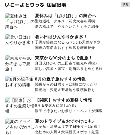
いこーよとりっぷ 注目記事
夏休みは「ばけばけ」の舞台へ
聖地巡礼・グルメ・花火大会を満喫！
夏の松江で「やりたいこと」をご紹介
暑い日はひんやりかき氷！
子供が笑顔になる♪ふわふわ天然かき氷
関東の有名＆おすすめ店を厳選紹介
東京から90分のまちで夏旅！
真田氏ゆかりの上田市で観光を満喫♪
涼しい高原・国宝・別所温泉をめぐる旅
8月の親子旅おすすめ情報
関東からの日帰り～1泊旅にぴったり
観光地・穴場＆避暑地や収穫体験も！
【関東】おすすめ夏祭り情報
8月＆夏休みに楽しめる♪
親子で行きたいお祭り・イベントが満載
夏のドライブ＆おでかけにも♪
八ヶ岳・清里エリアで日帰り～1泊旅！
北杜市の人気＆穴場観光スポット厳選