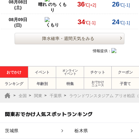
08月08日
36
26
晴れ のち くも
℃
[+2]
℃
[-1]
(土)
り
08月09日
34
24
℃
[-1]
℃
[-1]
くもり
(日)
降水確率・週間天気をみる
情報提供：
オンライン
おでかけ
イベント
チケット
クーポン
イベント
おでかけ
ランキング
年齢別
特集
子育て
ニュース
全国
関東
千葉県
ラウンドワンスタジアム アリオ柏店
関東おでかけ人気スポットランキング
茨城県
栃木県