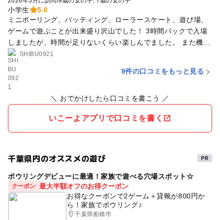
2026年5月に訪問
/
9歳の女の子
7歳の女の子
小学生
5.0
ミニボーリング、バッティング、ローラースケート、遊び場、
ゲームで遊ぶことが出来盛り沢山でした！ 3時間パックで入場
しましたが、時間が足りないくらい楽しんでました。 また機会
があれば伺いたいです
SHIBU0921
9件の口コミをもっと見る
＼ おでかけしたら口コミを書こう ／
いこーよアプリで口コミを書く
千葉県内のオススメの遊び
ボウリングデビューに最適！家族で遊べる穴場スポット☆
最大半額オフのお得クーポン
クーポン
お得なクーポンで2ゲーム＋貸靴が800円か
ら！家族でボウリング♪
千葉県船橋市