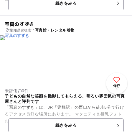
続きをみる
可能。種類豊富な「...
写真のすずき
写真館・レンタル着物
愛知県豊橋市 /
保存
0
未評価
0件
子どもの自然な笑顔を撮影してもらえる、明るい雰囲気の写真
屋さんと評判です
「写真のすずき」は、JR「豊橋駅」の西口から徒歩5分で行け
るアクセス良好な場所にあります。 マタニティ＆授乳フォト・
お宮参り・百日祝い・ハーフバースディ・桃の節句や端午の節
続きをみる
句・七五三など、...