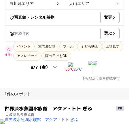
白川郷エリア
犬山エリア
変更
写真館・レンタル着物
選ぶ
対象年齢
イベント
室内遊び場
プール
子ども映画
工場見学
注目！
アスレチック
雨の日でもOK
36°C
25°C
予報地点：岐阜県岐阜市
1件のスポット
世界淡水魚園水族館 アクア・トト ぎふ
岐阜県各務原市