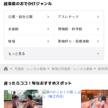
岐阜県のおでかけジャンル
公園・総合公園
アスレチック
水族館
博物館・科学館
牧場
果物狩り・収穫体験
もっと見る
室内遊び場
遊園地
写真館・レンタル着物
東海の写真館・レンタル着物
岐阜県
テーマパーク
動物園
迷ったらココ！旬なおすすめスポット
サファリパーク
植物園・フラワーパー
ク
キャンプ場
バーベキュー