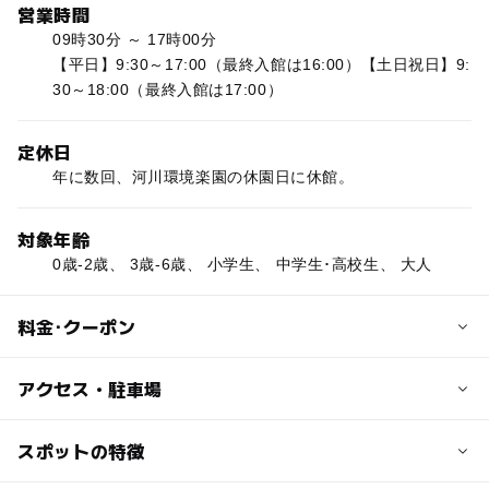
営業時間
09時30分 ～ 17時00分
【平日】9:30～17:00（最終入館は16:00）【土日祝日】9:
30～18:00（最終入館は17:00）
定休日
年に数回、河川環境楽園の休園日に休館。
対象年齢
0歳-2歳、 3歳-6歳、 小学生、 中学生･高校生、 大人
料金･クーポン
子供の料金
アクセス・駐車場
900円
幼児（3歳以上就学前まで）：500円，小学生：900円，中
交通アクセス
スポットの特徴
学生・高校生：1400円
東海北陸自動車道「一宮木曽川IC」「岐阜各務原IC」より