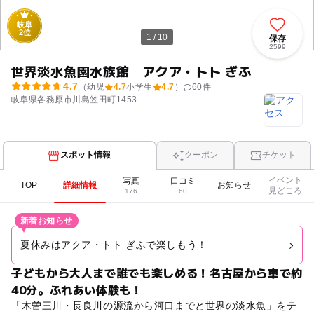
岐阜
2位
1 / 10
保存
2599
世界淡水魚園水族館 アクア・トト ぎふ
4.7
（幼児
4.7
小学生
4.7
）
60
件
岐阜県各務原市川島笠田町1453
スポット情報
クーポン
チケット
イベント
写真
口コミ
TOP
詳細情報
お知らせ
見どころ
176
60
新着お知らせ
夏休みはアクア・トト ぎふで楽しもう！
子どもから大人まで誰でも楽しめる！名古屋から車で約
40分。ふれあい体験も！
「木曽三川・長良川の源流から河口までと世界の淡水魚」をテ