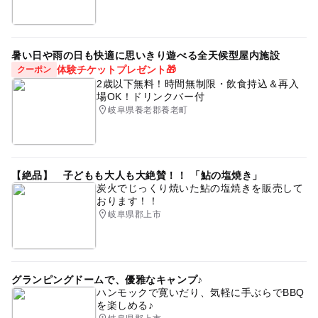
子供体験
イルカ
水遊び2026
1日中遊べるスポット
年間パスあり
暑い日や雨の日も快適に思いきり遊べる全天候型屋内施設
ナイトミュージアム・アクアリウム
家族
三世代
体験チケットプレゼント🎁
クーポン
2歳以下無料！時間無制限・飲食持込＆再入
カピバラ
子ども連れ
家族体験
屋内遊び場
場OK！ドリンクバー付
岐阜県養老郡養老町
生き物
屋外
夏休みお出かけ
シルバーウィーク2026
旅行
触れ合い体験
冬休み2025-2026
遊び場
編集部おすすめ水族館
【絶品】 子どもも大人も大絶賛！！ 「鮎の塩焼き」
炭火でじっくり焼いた鮎の塩焼きを販売して
タッチプール
穴場
雨の日でもOK
梅雨
おります！！
岐阜県郡上市
グランピングドームで、優雅なキャンプ♪
ハンモックで寛いだり、気軽に手ぶらでBBQ
を楽しめる♪