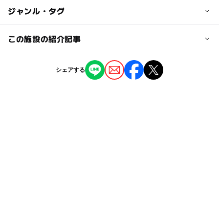
約10分。
◯
ー
駐車場あり
ジャンル・タグ
駅から近い
大人の料金
川島PAハイウェイオアシス隣接。
1,780円
◯
ー
授乳室あり
託児所
ジャンル
この施設の紹介記事
近くの駅
体験施設
水族館
観光
笠松駅
◯
◯
雨でもOK
ベビーカーOK
親子で楽しめるハロウィンイベント盛りだく
シェアする
さん！河川環境楽園で「秋の楽園祭」が開催
タグ
尾張一宮駅
ー
◯
食事持込OK
レストラン
2025年9月19日
授乳室あり
三世代お出かけ
春休みお出かけ
毒生物の秘密を大公開！ 世界淡水魚園水族館
◯
◯
売店
オムツ交換台
名鉄一宮駅
「アクア・トトぎふ」で博士と学ぶ特別展
親子体験
水族館バックヤードツアー
2025年8月6日
動物ふれあい体験
雨でもOK
岐阜県
親子三世代
駐車可能台数
水遊び＆生き物体験で夏満喫！岐阜県各務原
1,900台
春休みおでかけ
親子連れ
市で「夏の楽園祭」開催 泡ナイトプールも
2025年7月17日
GW(ゴールデンウィーク)2027
木曽川
駐車場料金
1日中楽しめる施設
日帰り
秋のお出かけ2026
無料
ベビーカーOK
雨のお出かけ
エサやり体験
駐車場詳細