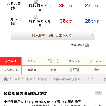
08月06日
36
27
晴れ 時々 くも
℃
[+1]
℃
[+1]
(木)
り
08月07日
36
26
晴れ 時々 くも
℃
[0]
℃
[+1]
(金)
り
降水確率・週間天気をみる
情報提供：
オンライン
おでかけ
イベント
チケット
クーポン
イベント
おでかけ
ランキング
年齢別
特集
子育て
ニュース
全国
東海
岐阜県
世界淡水魚園水族館 アクア・トト 
岐阜周辺の注目お出かけ
小学生親子におすすめ♪体を使って遊べる屋内施設