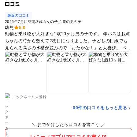
口コミ
最近の口コミ
2026年7月に訪問
/
3歳の女の子
1歳の男の子
幼児
5.0
動物と乗り物が大好きな1歳10ヶ月男の子です。 年パスはお姉
ちゃんの時から数えて2枚目になりました。子どもの目線でも
見られる高さの水槽が並ぶので「おたかな！」と大喜び。 ベビ
ーカーに乗りながらでも見られます☺️ 何度も何度も通ううちに
親の方も淡水魚の名前を覚えてきて、詳しくなっていきます笑
親子で楽しめる最高の水族館だと思います。
ニックネーム未登録
60件の口コミをもっと見る
＼ おでかけしたら口コミを書こう ／
いこーよアプリで口コミを書く