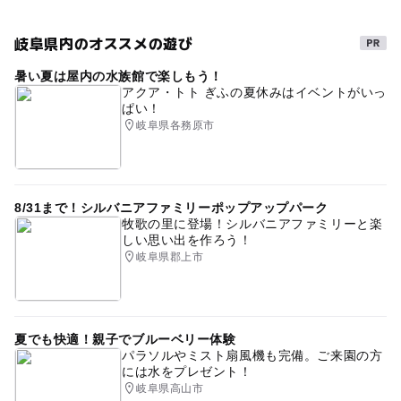
カワウソ
ゴールデンウィーク
動物大好き
岐阜市
無料
雨の日おでかけ
親子体験学習
家族連れ
岐阜県内のオススメの遊び
コツメカワウソ
子連れ
魚とふれあう
暑い夏は屋内の水族館で楽しもう！
アクア・トト ぎふの夏休みはイベントがいっ
子連れ三世代
子どもと体験
ショー
家族三世代
ぱい！
岐阜県各務原市
岐阜
各務原
寒い日
水族館年間パス
寒い日でもOK
夏休み2026
三連休
子供連れ
午後から遊べる
寒い日でも楽しめる
8/31まで！シルバニアファミリーポップアップパーク
牧歌の里に登場！シルバニアファミリーと楽
バックヤードツアー
動物と触れ合う
体験
しい思い出を作ろう！
岐阜県郡上市
1日遊べるスポット
雨でも遊べる
各務原市
寒くてもOK
動物とふれあう
雨でも楽しめる
春休み2027
子連れOK
ファミリー
室内
屋内
夏でも快適！親子でブルーベリー体験
パラソルやミスト扇風機も完備。ご来園の方
駐車場あり
食事持込OK
子連れお出かけ
には水をプレゼント！
岐阜県高山市
寒くても楽しめる
おむつ交換台あり
GW