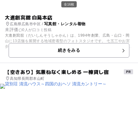
全16枚
大進創寫舘 白島本店
写真館・レンタル着物
広島県広島市中区 /
未評価
0人が口コミ投稿
大進創寫舘（だいしんそうしゃかん）は、1994年創業、広島・山口・岡
山に13店舗を展開する地域密着型のフォトスタジオです。 七五三やお宮
参り、誕生日、入園・入学、ご家族写真、ご成人の振袖撮影など、人生の
続きをみる
節目を「写真」というカタチに残します。 豊富な衣装も魅力で、最新のか
わいい着物や振袖・卒業式用の袴、ドレス、タキシード、ベビー用着ぐる
みなど多数ご用意しております。 撮影から衣装レンタル、着付けまで一括
対応し、ご家族の「今」を丁寧に残すお手伝いをいたします。
【空きあり】気兼ねなく楽しめる 一棟貸し宿
高知県長岡郡本山町