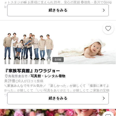
ォトスタジオ📸 お客様に支えられ35年、安心の実績 🟢徳島・香川でGoog
leクチコミ No1 🟢お客様アンケート満足度 4.8 🟢累計15万人以上がご利
続きをみる
用 🟢お母さんも納得して選べる圧倒的な衣装数 赤ちゃんから大人まで全
ての撮影に対応✨ 季節ごとにキャンペーン撮影会も開催中✨
全8枚
『家族写真館』カワラジョー
写真館・レンタル着物
鳥取県倉吉市 /
未評価
0人が口コミ投稿
＼家族みんなでモデル気分／ 「楽しかった」が嬉しくて 「撮影に来てよ
かった」が嬉しくて 「いい写真をありがとう」が嬉しくて ご家族の宝物
づくりを担う お客様のホームフォトグラファ―として お子様の成長、ご
続きをみる
家族のかけがえのない時間を 撮影させていただいています。 思い出をカ
タチある写真として残し 後々見返してはその時の喜び・うれしさ・楽しさ
や 写真撮影の背景に流れていた時間や風景も含めて色々なことを思い出し
てもらえるような 写真作りができたらいいなと思っています。 赤ちゃん