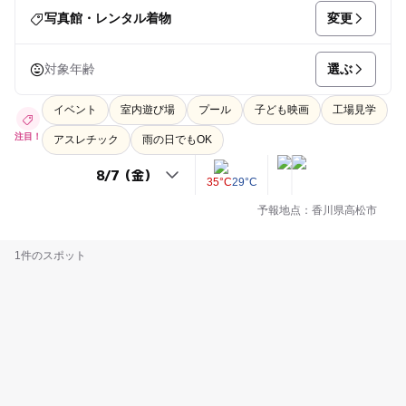
変更
写真館・レンタル着物
選ぶ
対象年齢
イベント
室内遊び場
プール
子ども映画
工場見学
注目！
アスレチック
雨の日でもOK
35°C
29°C
予報地点：香川県高松市
1件のスポット