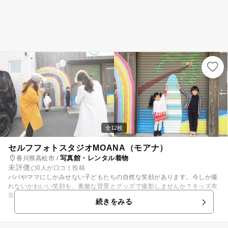
全12枚
セルフフォトスタジオMOANA（モアナ）
写真館・レンタル着物
香川県高松市 /
未評価
0人が口コミ投稿
パパやママにしかみせない子どもたちの自然な笑顔があります。今しか撮
れないかわいい笑顔を、素敵な背景とグッズで撮影しませんか？キッズ衣
装は無料貸出♪カメラマンは、パパとママ！ 屋内の為、雨でも楽しく撮影
続きをみる
できます。 こんな方におススメ☆ スタジオでカメラマンに撮ってもらう
のは、大きな行事かな…でも、もっと気軽に子供たちの笑顔を残したい♪
赤ちゃんの成長記録が撮りたくて…でも、おうちで撮るにも飾り付けが苦