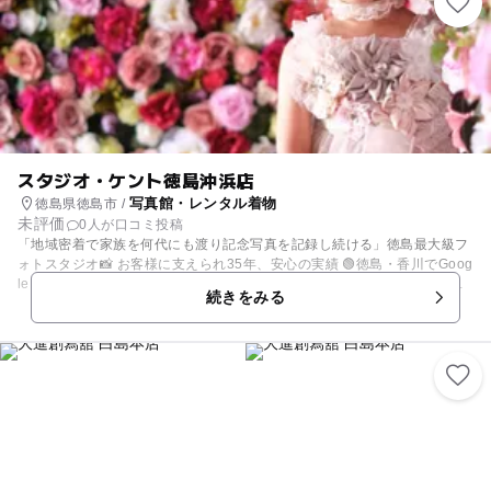
からシニアまで お一人でも多人数のグループでも 広いスタジオでお待ち
しています！
スタジオ・ケント徳島沖浜店
写真館・レンタル着物
徳島県徳島市 /
未評価
0人が口コミ投稿
「地域密着で家族を何代にも渡り記念写真を記録し続ける」徳島最大級フ
ォトスタジオ📸 お客様に支えられ35年、安心の実績 🟢徳島・香川でGoog
leクチコミ No1 🟢お客様アンケート満足度 4.8 🟢累計15万人以上がご利
続きをみる
用 🟢お母さんも納得して選べる圧倒的な衣装数 赤ちゃんから大人まで全
ての撮影に対応✨ 季節ごとにキャンペーン撮影会も開催中✨