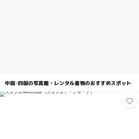
手。 子供の長期休暇、お友達家族と、スタジオで撮影会♪ カメラ女子のマ
マコーデで、写真撮影会♪ その他、ウエディングや、還暦祝い、コスプレ
イヤーの方の撮影にも♪ 大人ドレス着放題プラン（おひとり様2,000円）
もあるので、大人同士でドレス撮影会も楽しいですよ♪
中国･四国の写真館・レンタル着物のおすすめスポット