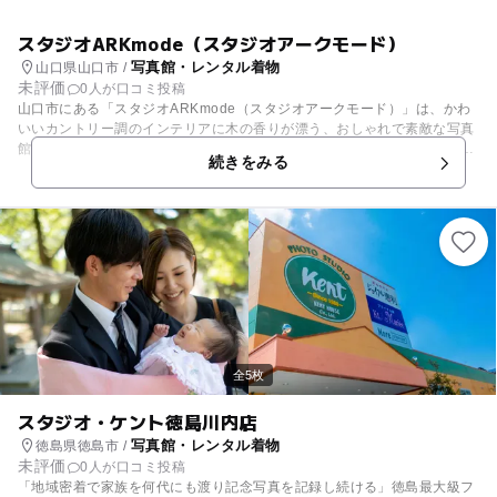
スタジオARKmode（スタジオアークモード）
写真館・レンタル着物
山口県山口市 /
未評価
0人が口コミ投稿
山口市にある「スタジオARKmode（スタジオアークモード）」は、かわ
いいカントリー調のインテリアに木の香りが漂う、おしゃれで素敵な写真
館です。なんと内装はほとんどお店のスタッフさんの手作りだそうです。
続きをみる
店内はキッズスペース完備で、大人同士の打ち合わせや写真選びの際にも
遊びながら待つことができます。 ウエディングフォトから始まり、大人気
のマタニティフォト、こどもの成長をお祝いする様々な行事など、家族の
幸せを色々な形で写真に残すことができます。例えばお宮参りや七五三な
どでの出張ロケ撮影や、ちょっとした記念日に人気なカジュアル・ポート
レート撮影、初節句には兜や雛人形も持ち込みできます。また、こどもの
成長を一冊のアルバムにまとめて残せるロングランアルバムも人気です。
全5枚
スタジオ・ケント徳島川内店
写真館・レンタル着物
徳島県徳島市 /
未評価
0人が口コミ投稿
「地域密着で家族を何代にも渡り記念写真を記録し続ける」徳島最大級フ