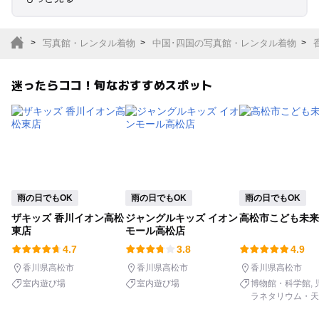
室内遊び場
遊園地
写真館・レンタル着物
中国･四国の写真館・レンタル着物
テーマパーク
動物園
迷ったらココ！旬なおすすめスポット
サファリパーク
植物園・フラワーパー
ク
キャンプ場
バーベキュー
釣り
自然景観
雨の日でもOK
雨の日でもOK
雨の日でもOK
ザキッズ 香川イオン高松
ジャングルキッズ イオン
高松市こども未来
いちご狩り
農業体験
東店
モール高松店
4.7
3.8
4.9
潮干狩り
社会見学
香川県高松市
香川県高松市
香川県高松市
室内遊び場
室内遊び場
博物館・科学館
ラネタリウム・天
工場見学
体験施設