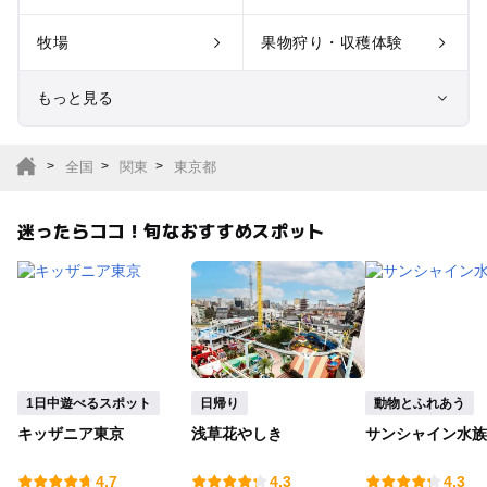
牧場
果物狩り・収穫体験
もっと見る
室内遊び場
遊園地
全国
関東
東京都
テーマパーク
動物園
迷ったらココ！旬なおすすめスポット
サファリパーク
植物園・フラワーパー
ク
キャンプ場
バーベキュー
釣り
自然景観
1日中遊べるスポット
日帰り
動物とふれあう
キッザニア東京
浅草花やしき
サンシャイン水族
いちご狩り
農業体験
4.7
4.3
4.3