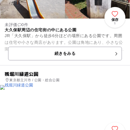
保存
1
未評価
0件
大久保駅周辺の住宅街の中にある公園
JR「大久保駅」から徒歩6分ほどの場所にある公園です。周囲
は住宅や小さな商店があります。公園は角地にあり、小さな公
園ながらも開放感があります。 公園内にはすべり台、砂場、鉄
続きをみる
棒が小さな敷地内...
残堀川緑道公園
東京都立川市 / 公園・総合公園