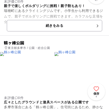
47
未評価
0件
親子で楽しくボルダリングに挑戦！親子割もあり！
瑞穂町にあるクライミングジムです。小学生から利用できるジ
ムで、親子でボルダリングに挑戦できます。カラフルな足場を
全身を使って登っていくので、体力もついて、また考えながら
続きをみる
登る思考力も養われます。 ...
鶴ヶ峰公園
東京都多摩市 / 公園・総合公園
保存
4
未評価
0件
広々としたグラウンドと遊具スペースがある公園です
多摩市落合にある「鶴ヶ峰公園」。住宅街にあるため、静かな