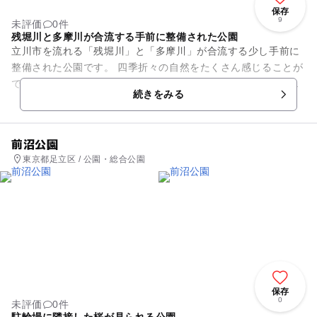
保存
9
未評価
0件
残堀川と多摩川が合流する手前に整備された公園
立川市を流れる「残堀川」と「多摩川」が合流する少し手前に
整備された公園です。 四季折々の自然をたくさん感じることが
できる公園で、春には桜、秋には紅葉が美しい公園です。遊具
続きをみる
は複合遊具がありま...
前沼公園
東京都足立区 / 公園・総合公園
保存
0
未評価
0件
駐輪場に隣接した桜が見られる公園