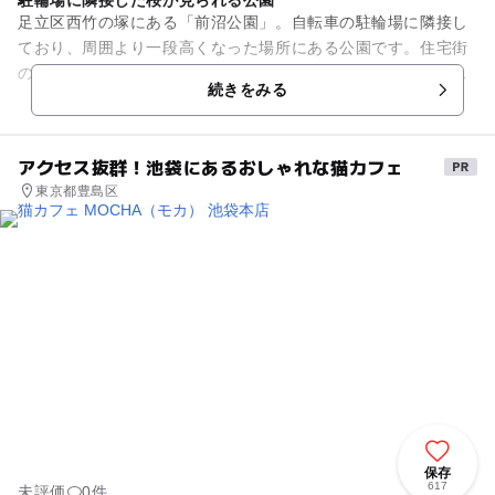
足立区西竹の塚にある「前沼公園」。自転車の駐輪場に隣接し
ており、周囲より一段高くなった場所にある公園です。住宅街
の中にある割に広々とした敷地で、遊具はすべり台やブラン
続きをみる
コ、砂場、鉄棒、スプリング遊...
アクセス抜群！池袋にあるおしゃれな猫カフェ
東京都豊島区
保存
617
未評価
0件