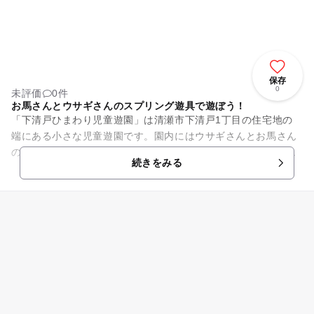
保存
0
未評価
0件
お馬さんとウサギさんのスプリング遊具で遊ぼう！
「下清戸ひまわり児童遊園」は清瀬市下清戸1丁目の住宅地の
端にある小さな児童遊園です。園内にはウサギさんとお馬さん
のかわいいスプリング遊具と、すべり台を設置。のんびり日向
続きをみる
ぼっこに最適なベンチもふた...