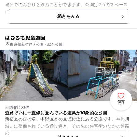
場所でのんびりと遊ぶことができます。公園は2つのスペース
に分かれていて、ボール遊びなどができる砂のグラウンド部分
続きをみる
と、遊具が楽しめるスペース...
はごろも児童遊園
東京都新宿区 / 公園・総合公園
保存
1
未評価
0件
道路ぞいに一直線に並んでいる遊具が印象的な公園
新宿区の西の端、中野区との区境付近にある公園です。神田川
沿いに整備されている遊歩道と、その先の住宅街のなかの道路
の2つに分かれています。住宅街の中の道路には、道路の中央