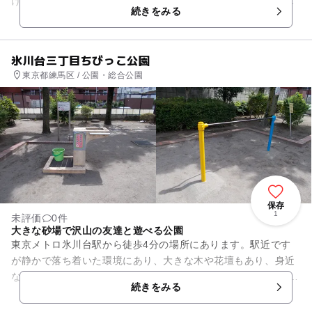
けの際に駅に立ち寄った際にも図書館に寄ることができます。
続きをみる
館内には児童...
氷川台三丁目ちびっこ公園
東京都練馬区 / 公園・総合公園
保存
1
未評価
0件
大きな砂場で沢山の友達と遊べる公園
東京メトロ氷川台駅から徒歩4分の場所にあります。駅近です
が静かで落ち着いた環境にあり、大きな木や花壇もあり、身近
な自然とも触れ合えるスポット。 大きな砂場があり、大人数で
続きをみる
遊んでもゆったりス...