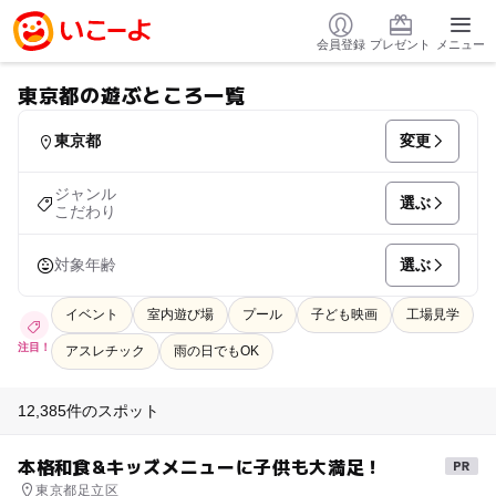
会員登録
プレゼント
メニュー
東京都の遊ぶところ一覧
変更
東京都
ジャンル
選ぶ
こだわり
選ぶ
対象年齢
イベント
室内遊び場
プール
子ども映画
工場見学
注目！
アスレチック
雨の日でもOK
12,385件のスポット
本格和食&キッズメニューに子供も大満足！
東京都足立区