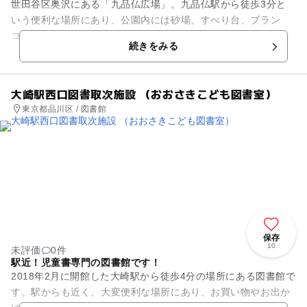
世田谷区奥沢にある「九品仏広場」。九品仏駅から徒歩3分と
いう便利な場所にあり、公園内には砂場、すべり台、ブラン
コ、鉄棒の遊具があります。敷地を植栽に囲まれていますが、
続きをみる
道路より一段高くなっている部...
大崎駅西口図書取次施設 （おおさきこども図書室）
東京都品川区 / 図書館
保存
10
未評価
0件
駅近！児童書専門の図書館です！
2018年2月に開館した大崎駅から徒歩4分の場所にある図書館で
す。駅からも近く、大変便利な場所にあり、お買い物やお出か