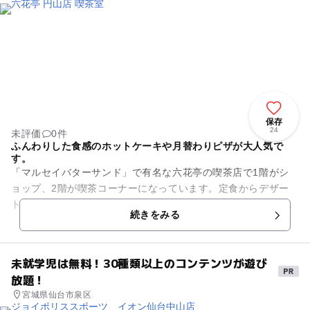
保存
24
未評価
0件
ふんわりした食感のホットケーキや月替わりピザが大人気で
す。
「マルセイバターサンド」で有名な六花亭の喫茶店で1階がシ
ョップ、2階が喫茶コーナーになっています。定食からデザー
トまで種類豊富なメニューが用意されており、月替わりのピザ
続きをみる
もあります。ホットケーキは...
未就学児は無料！30種類以上のコンテンツが遊び
放題！
宮城県仙台市泉区