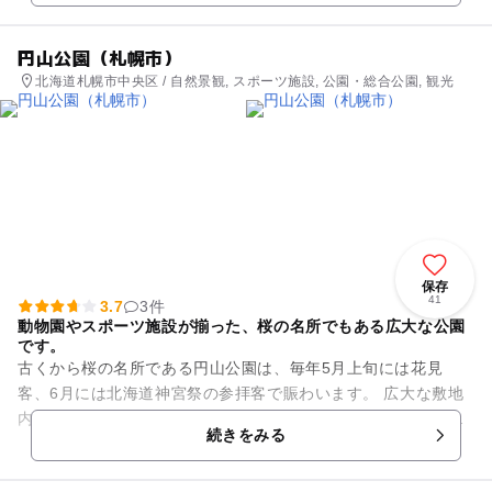
円山公園（札幌市）
北海道札幌市中央区 / 自然景観, スポーツ施設, 公園・総合公園, 観光
保存
41
3.7
3件
動物園やスポーツ施設が揃った、桜の名所でもある広大な公園
です。
古くから桜の名所である円山公園は、毎年5月上旬には花見
客、6月には北海道神宮祭の参拝客で賑わいます。 広大な敷地
内には、円山球場、円山競技場、円山庭球場、坂下グラウンド
続きをみる
等の運動施設がある他、様...