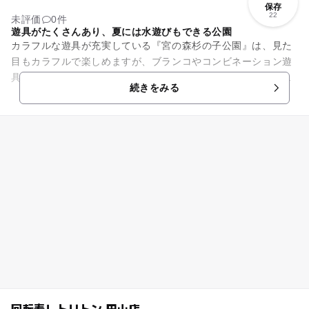
保存
22
未評価
0件
遊具がたくさんあり、夏には水遊びもできる公園
カラフルな遊具が充実している『宮の森杉の子公園』は、見た
目もカラフルで楽しめますが、ブランコやコンビネーション遊
具、すべり台、鉄棒、ブランコなど遊具も充実していてお子さ
続きをみる
んが飽きることなく楽しむこ...
回転寿しトリトン 円山店