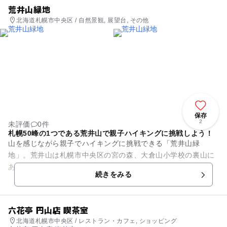
荒井山緑地
北海道札幌市中央区 / 自然景観, 展望台, その他
保存
2
未評価
0件
札幌50峰の1つである荒井山で親子ハイキングに挑戦しよう！
山を感じながら親子でハイキングに挑戦できる「荒井山緑
地」。荒井山は札幌市中央区の宮の森、大倉山小学校の裏山に
あたる標高185mの山。低山ながらも札幌50峰に数えられ、そ
続きをみる
の一部が荒井山緑地として整...
六花亭 円山店 喫茶室
北海道札幌市中央区 / レストラン・カフェ, ショッピング