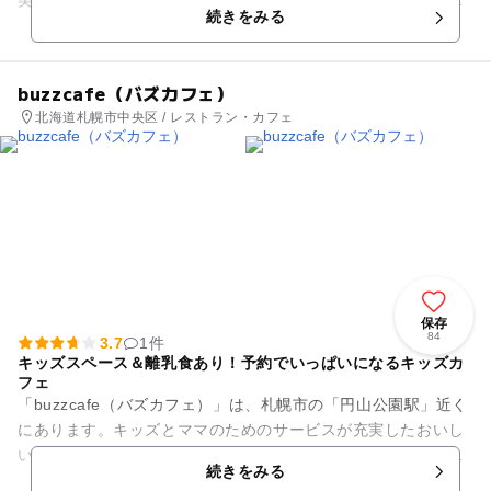
美味しく気持ちの良い環境です。道中には所々にベンチもあり
続きをみる
休めるので、親子でのお散歩...
buzzcafe（バズカフェ）
北海道札幌市中央区 / レストラン・カフェ
保存
84
3.7
1件
キッズスペース＆離乳食あり！予約でいっぱいになるキッズカ
フェ
「buzzcafe（バズカフェ）」は、札幌市の「円山公園駅」近く
にあります。キッズとママのためのサービスが充実したおいし
いカフェとして人気があり、テレビや雑誌にたびたび紹介され
続きをみる
る、注目のお店です...