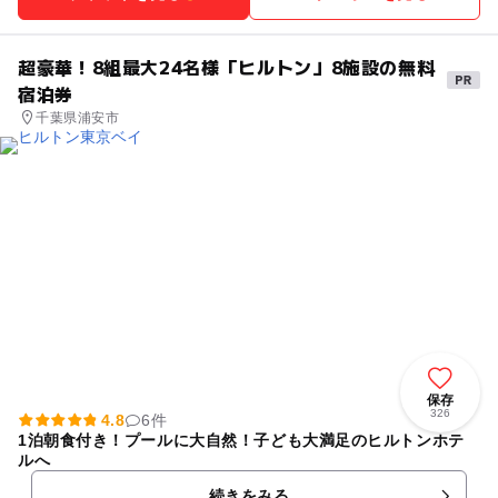
超豪華！8組最大24名様「ヒルトン」8施設の無料
宿泊券
千葉県浦安市
保存
326
4.8
6件
1泊朝食付き！プールに大自然！子ども大満足のヒルトンホテ
ルへ
続きをみる