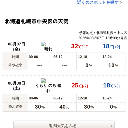
近くのスポットを探す
北海道札幌市中央区の天気
予報地点：北海道札幌市中央区
2026年08月07日 12時00分発表
08月07日
32
18
℃
[+2]
℃
[+2]
晴れ
(金)
時間
00-06
06-12
12-18
18-24
---
---
0
10
降水確率
%
%
08月08日
25
18
くもり のち 晴
℃
[-7]
℃
[-3]
(土)
れ
時間
00-06
06-12
12-18
18-24
30
40
30
0
降水確率
%
%
%
%
週間天気をみる