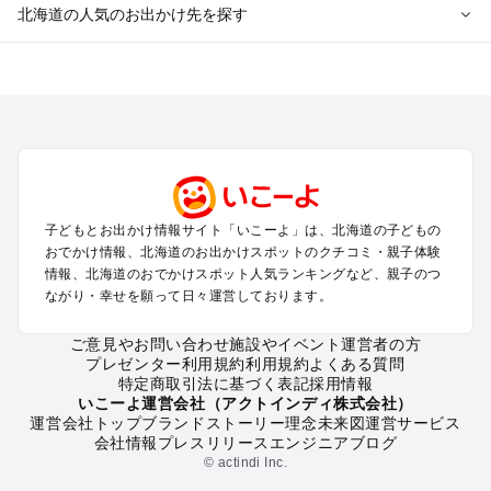
北海道の人気のお出かけ先を探す
北海道のエリアからプール子ども連れのお出かけスポッ
トを探す
札幌（大通公園・すすきの）周辺のプールお出かけ
旭川・美瑛・層雲峡のプールお出かけ
登別・洞爺湖・苫小牧・室蘭のプールお出かけ
函館・湯の川温泉・大沼・松前のプールお出かけ
帯広・十勝・サホロ・狩勝高原のプールお出かけ
子どもとお出かけ情報サイト「いこーよ」は、北海道の子どもの
千歳・石狩・空知・美唄のプールお出かけ
おでかけ情報、北海道のお出かけスポットのクチコミ・親子体験
小樽・積丹・キロロのプールお出かけ
情報、北海道のおでかけスポット人気ランキングなど、親子のつ
富良野・美瑛・トマム・占冠のプールお出かけ
ながり・幸せを願って日々運営しております。
ニセコ・ルスツのプールお出かけ
知床・ウトロ・羅臼・網走・北見のプールお出かけ
ご意見やお問い合わせ
施設やイベント運営者の方
プレゼンター利用規約
利用規約
よくある質問
釧路・阿寒・屈斜路・川湯・根室のプールお出かけ
特定商取引法に基づく表記
採用情報
えりも・日高・新冠のプールお出かけ
いこーよ運営会社（アクトインディ株式会社）
稚内・宗谷岬・留萌のプールお出かけ
運営会社トップ
ブランドストーリー
理念
未来図
運営サービス
会社情報
プレスリリース
エンジニアブログ
離島（利尻・礼文・天売・焼尻）のプールお出かけ
© actindi Inc.