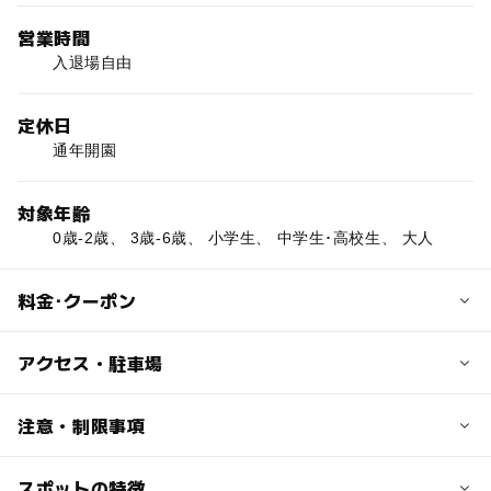
営業時間
入退場自由
定休日
通年開園
対象年齢
0歳-2歳、 3歳-6歳、 小学生、 中学生･高校生、 大人
料金･クーポン
子供の料金
アクセス・駐車場
無料
交通アクセス
注意・制限事項
大人の料金
地下鉄東西線「西28丁目駅」からJRバス山の手環状線
無料
（環20）「彫刻美術館入口」下車し徒歩5分
スポットの特徴
施設及び設備