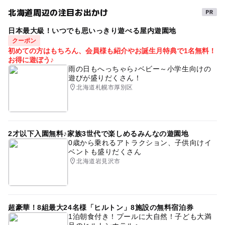
GW(ゴールデンウィーク)2015
散策
午後から遊べる
北海道周辺の注目お出かけ
GW(ゴールデンウィーク)2027
日本最大級！いつでも思いっきり遊べる屋内遊園地
GW(ゴールデンウィーク)2016
外遊び
三連休
クーポン
初めての方はもちろん、会員様も紹介やお誕生月特典で1名無料！
シルバーウィーク2026
お得に遊ぼう♪
雨の日もへっちゃら♪ベビー～小学生向けの
遊びが盛りだくさん！
北海道札幌市厚別区
2才以下入園無料♪家族3世代で楽しめるみんなの遊園地
0歳から乗れるアトラクション、子供向けイ
ベントも盛りだくさん
北海道岩見沢市
超豪華！8組最大24名様「ヒルトン」8施設の無料宿泊券
1泊朝食付き！プールに大自然！子ども大満