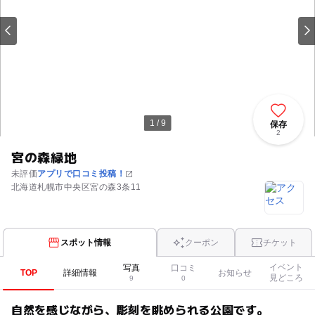
1 / 9
保存
2
宮の森緑地
未評価
アプリで口コミ投稿！
北海道札幌市中央区宮の森3条11
スポット情報
クーポン
チケット
イベント
写真
口コミ
TOP
詳細情報
お知らせ
見どころ
9
0
自然を感じながら、彫刻を眺められる公園です。