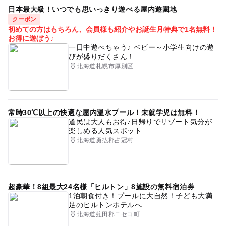
日本最大級！いつでも思いっきり遊べる屋内遊園地
クーポン
初めての方はもちろん、会員様も紹介やお誕生月特典で1名無料！
お得に遊ぼう♪
一日中遊べちゃう♪ ベビー～小学生向けの遊
びが盛りだくさん！
北海道札幌市厚別区
常時30℃以上の快適な屋内温水プール！未就学児は無料！
道民は大人もお得♪日帰りでリゾート気分が
楽しめる人気スポット
北海道勇払郡占冠村
超豪華！8組最大24名様「ヒルトン」8施設の無料宿泊券
1泊朝食付き！プールに大自然！子ども大満
足のヒルトンホテルへ
北海道虻田郡ニセコ町