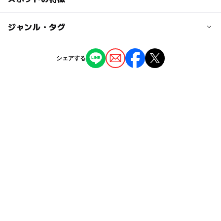
・彫刻
近くの駅
ー
ー
駐車場あり
ジャンル・タグ
駅から近い
西２８丁目駅
ー
ー
授乳室あり
託児所
ジャンル
シェアする
円山公園駅
公園・総合公園
ー
◯
雨でもOK
ベビーカーOK
二十四軒駅
タグ
◯
ー
食事持込OK
レストラン
駐車場詳細
自然体験
夏休み2026
森
ゴールデンウィーク
ー
ー
売店
オムツ交換台
なし
GW
平成27年
秋のお出かけ2026
ゴールデンウィーク2015
春休み2027
無料施設
GW2016
冬休み2025-2026
ベビーカーOK
食事持込OK
gw2015
芸術
彫刻
ゴールデンウィーク2016