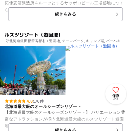
拓使麦酒醸造所をルーツとするサッポロビール工場跡地につく
られた大型複合商業施設です。 工場時代のレンガ建築や巨大ア
続きをみる
トリウムなど7棟に...
ルスツリゾート（遊園地）
北海道虻田郡留寿都村 / 遊園地, テーマパーク, キャンプ場, バーベキュ
ー, 自然景観
保存
451
4.8
6件
北海道最大級のオールシーズンリゾート
【北海道最大級のオールシーズンリゾート】 バリエーション豊
富なアトラクションが揃う北海道最大級のルスツリゾート遊園
地は、ジェットコースターなどの絶叫アトラクションから、小
続きをみる