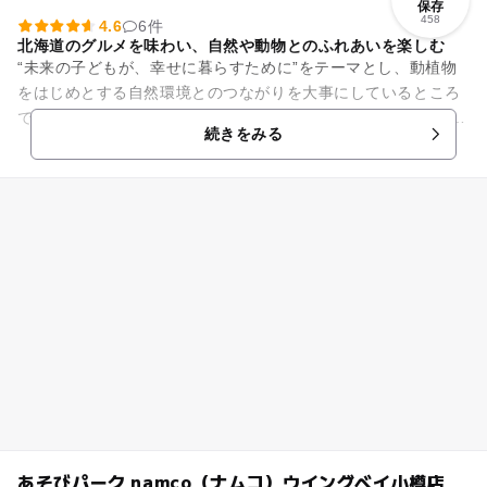
保存
458
4.6
6件
北海道のグルメを味わい、自然や動物とのふれあいを楽しむ
“未来の子どもが、幸せに暮らすために”をテーマとし、動植物
をはじめとする自然環境とのつながりを大事にしているところ
です。 施設内は、ツリーハウスや洞窟など遊び心あふれる庭園
続きをみる
や、アルパカやヒ...
あそびパーク namco（ナムコ）ウイングベイ小樽店