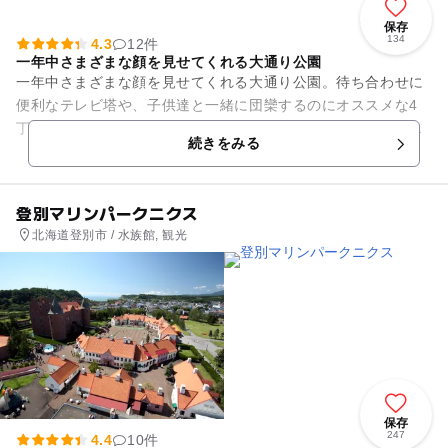
保存
134
4.3
12件
一年中さまざまな顔を見せてくれる大通り公園
一年中さまざまな顔を見せてくれる大通り公園。待ち合わせに
便利なテレビ塔や、子供達と一緒に団欒するのにオススメな4
丁目の噴水広場など。大人から子供まで一年中楽しめますね。
続きをみる
中でも夏はよさこい、冬...
登別マリンパークニクス
北海道登別市 / 水族館, 観光
保存
247
4.4
10件