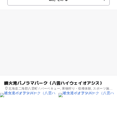
さなお子様に人気のこど...
噴火湾パノラマパーク（八雲ハイウェイオアシス）
北海道二海郡八雲町 / バーベキュー, 果物狩り・収穫体験, スポーツ施
設, 公園・総合公園