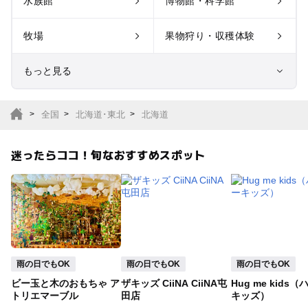
水族館
博物館・科学館
牧場
果物狩り・収穫体験
もっと見る
室内遊び場
遊園地
全国
北海道･東北
北海道
テーマパーク
動物園
迷ったらココ！旬なおすすめスポット
サファリパーク
植物園・フラワーパー
ク
キャンプ場
バーベキュー
釣り
自然景観
雨の日でもOK
雨の日でもOK
雨の日でもOK
ビー玉と木のおもちゃ ア
ザキッズ CiiNA CiiNA屯
Hug me kids
いちご狩り
農業体験
トリエマーブル
田店
キッズ）