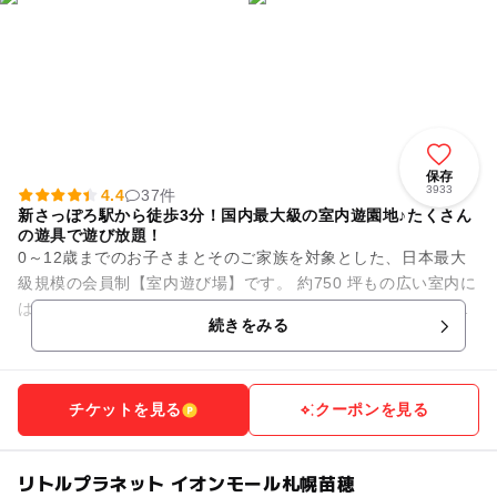
保存
3933
4.4
37件
新さっぽろ駅から徒歩3分！国内最大級の室内遊園地♪たくさん
の遊具で遊び放題！
0～12歳までのお子さまとそのご家族を対象とした、日本最大
級規模の会員制【室内遊び場】です。 約750 坪もの広い室内に
は、大人も一緒に遊べる滑り台などのふわふわ遊具や、さまざ
続きをみる
まな種類のアニマ...
チケットを見る
クーポンを見る
リトルプラネット イオンモール札幌苗穂