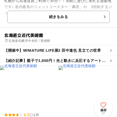
札幌から高速道路ご利用で30分！！気軽に遊びに来れる遊園地
です♪ 道内最長のジェットコースター「轟音」や、3回転するジ
ェットコースター「龍王」、熱い夏に大人気「急流すべり」な
続きをみる
ど、年齢問わず...
北海道立近代美術館
北海道札幌市中央区 / 美術館
【開催中】MINIATURE LIFE展2 田中達也 見立ての世界
【紹介記事】親子で1,800円！光と動きに反応するアート展
「魔法の美術館」が札幌市で夏休みに開催
保存
27
3.7
1件