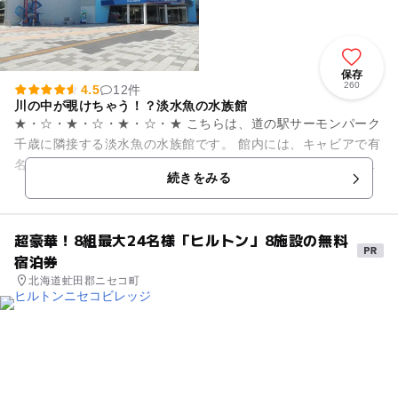
保存
260
4.5
12件
川の中が覗けちゃう！？淡水魚の水族館
★・☆・★・☆・★・☆・★ こちらは、道の駅サーモンパーク
千歳に隣接する淡水魚の水族館です。 館内には、キャビアで有
名なチョウザメや幻の魚とも言われるイトウなど大きなお魚が
続きをみる
泳ぐ大水槽、美...
超豪華！8組最大24名様「ヒルトン」8施設の無料
宿泊券
北海道虻田郡ニセコ町