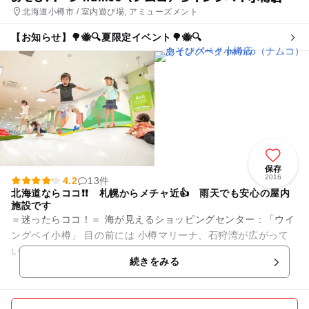
北海道小樽市 / 室内遊び場, アミューズメント
【お知らせ】🌳🐝🔍夏限定イベント🌳🐝🔍
保存
2016
4.2
13件
北海道ならココ❗❗ 札幌からメチャ近👍 雨天でも安心の屋内
施設です
＝迷ったらココ！＝ 海が見えるショッピングセンター : 「ウイ
ングベイ小樽」 目の前には 小樽マリーナ、石狩湾が広がって
います☆彡 当店は、 １番街 ３F (しまむら さん隣）にて ...
続きをみる