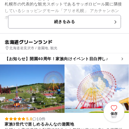
札幌市の代表的な観光スポットであるサッポロビール園に隣接
しているショッピングモール「アリオ札幌」 アカチャンホン
ポ、トイザらス・ベビーザらスの大型テナント他、お子様向け
続きをみる
のゲームセンターや遊び場...
北海道グリーンランド
北海道岩見沢市 / 遊園地, 観光
【お知らせ】開園40周年！家族向けイベント目白押し♪
保存
507
5.0
10件
家族3世代で楽しめるみんなの遊園地