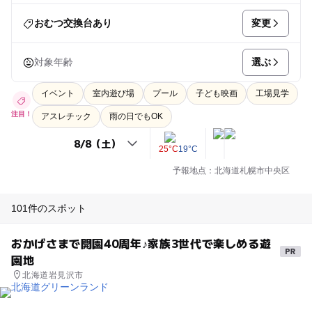
変更
おむつ交換台あり
選ぶ
対象年齢
イベント
室内遊び場
プール
子ども映画
工場見学
注目！
アスレチック
雨の日でもOK
25°C
19°C
予報地点：北海道札幌市中央区
101件のスポット
おかげさまで開園40周年♪家族3世代で楽しめる遊
園地
北海道岩見沢市