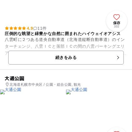
保存
332
4.9
11件
圧倒的な眺望と緑豊かな自然に囲まれたハイウェイオアシス
八雲町に２つある道央自動車道（北海道縦断自動車道）のイン
ターチェンジ、八雲ＩＣと落部ＩＣの間の八雲パーキングエリ
アに併設されている「噴火湾パノラマパーク」。 隣接する八雲
続きをみる
パーキングエリアととも...
大通公園
北海道札幌市中央区 / 公園・総合公園, 観光