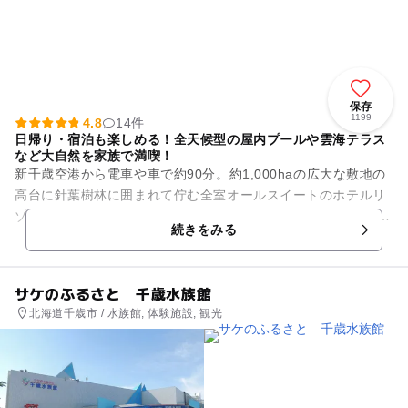
保存
1199
4.8
14件
日帰り・宿泊も楽しめる！全天候型の屋内プールや雲海テラス
など大自然を家族で満喫！
新千歳空港から電車や車で約90分。約1,000haの広大な敷地の
高台に針葉樹林に囲まれて佇む全室オールスイートのホテルリ
ゾート。 宿泊者はもちろん、日帰りでも楽しめる体験やアクテ
続きをみる
ィビティが...
サケのふるさと 千歳水族館
北海道千歳市 / 水族館, 体験施設, 観光