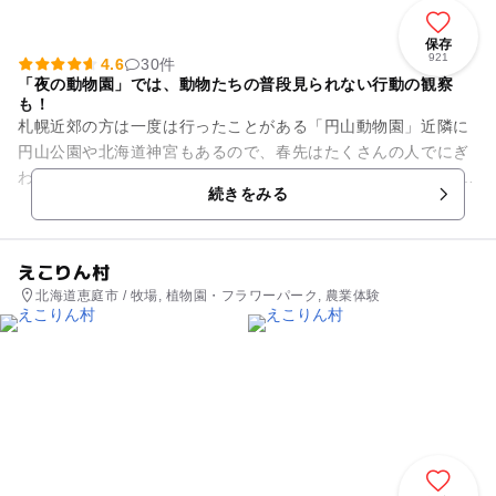
保存
921
4.6
30件
「夜の動物園」では、動物たちの普段見られない行動の観察
も！
札幌近郊の方は一度は行ったことがある「円山動物園」近隣に
円山公園や北海道神宮もあるので、春先はたくさんの人でにぎ
わいます。施設内イベントで目玉の夜の動物園。 夜行性の動物
続きをみる
の動きがたくさん見られ...
えこりん村
北海道恵庭市 / 牧場, 植物園・フラワーパーク, 農業体験