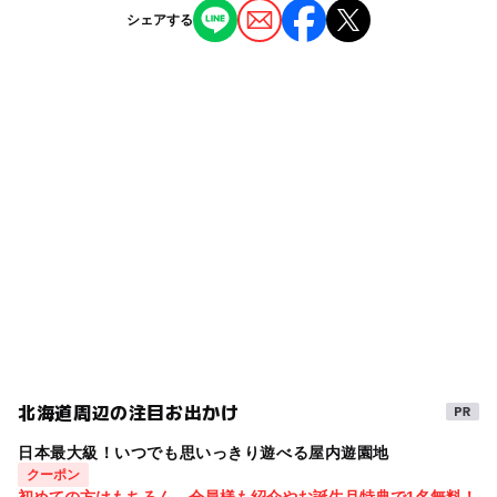
ー
ー
授乳室あり
託児所
ジャンル
シェアする
ショッピング
◯
◯
雨でもOK
ベビーカーOK
駐車場詳細
一店舗で2000円以上お買い上げで、２時間無料
タグ
ー
◯
食事持込OK
レストラン
室内
夜まで遊べる
雨でも遊べる
雨の日おでかけ
ー
◯
売店
オムツ交換台
雨の日おすすめ
雨の日でもOK
雨でも楽しめる
ショッピングモール
おむつ交換台あり
駅から近い
ベビーカーOK
駐車場あり
GW(ゴールデンウィーク)2027
北海道周辺の注目お出かけ
日本最大級！いつでも思いっきり遊べる屋内遊園地
クーポン