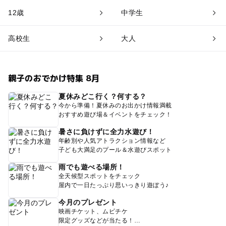
12歳
中学生
高校生
大人
親子のおでかけ特集 8月
夏休みどこ行く？何する？
今から準備！夏休みのお出かけ情報満載
おすすめ遊び場＆イベントをチェック！
暑さに負けずに全力水遊び！
年齢別や人気アトラクション情報など
子ども大満足のプール＆水遊びスポット
雨でも遊べる場所！
全天候型スポットをチェック
屋内で一日たっぷり思いっきり遊ぼう♪
今月のプレゼント
映画チケット、ムビチケ
限定グッズなどが当たる！