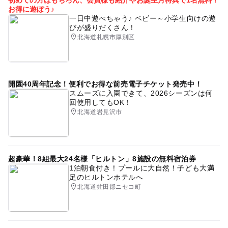
初めての方はもちろん、会員様も紹介やお誕生月特典で1名無料！
お得に遊ぼう♪
一日中遊べちゃう♪ ベビー～小学生向けの遊
びが盛りだくさん！
北海道札幌市厚別区
開園40周年記念！便利でお得な前売電子チケット発売中！
スムーズに入園できて、2026シーズンは何
回使用してもOK！
北海道岩見沢市
超豪華！8組最大24名様「ヒルトン」8施設の無料宿泊券
1泊朝食付き！プールに大自然！子ども大満
足のヒルトンホテルへ
北海道虻田郡ニセコ町