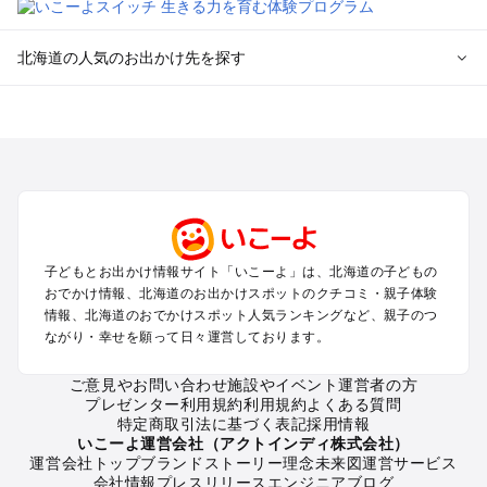
北海道の人気のお出かけ先を探す
北海道のエリアからプール子ども連れのお出かけスポッ
トを探す
札幌（大通公園・すすきの）周辺のプールお出かけ
旭川・美瑛・層雲峡のプールお出かけ
登別・洞爺湖・苫小牧・室蘭のプールお出かけ
函館・湯の川温泉・大沼・松前のプールお出かけ
帯広・十勝・サホロ・狩勝高原のプールお出かけ
子どもとお出かけ情報サイト「いこーよ」は、北海道の子どもの
千歳・石狩・空知・美唄のプールお出かけ
おでかけ情報、北海道のお出かけスポットのクチコミ・親子体験
小樽・積丹・キロロのプールお出かけ
情報、北海道のおでかけスポット人気ランキングなど、親子のつ
富良野・美瑛・トマム・占冠のプールお出かけ
ながり・幸せを願って日々運営しております。
ニセコ・ルスツのプールお出かけ
知床・ウトロ・羅臼・網走・北見のプールお出かけ
ご意見やお問い合わせ
施設やイベント運営者の方
プレゼンター利用規約
利用規約
よくある質問
釧路・阿寒・屈斜路・川湯・根室のプールお出かけ
特定商取引法に基づく表記
採用情報
えりも・日高・新冠のプールお出かけ
いこーよ運営会社（アクトインディ株式会社）
稚内・宗谷岬・留萌のプールお出かけ
運営会社トップ
ブランドストーリー
理念
未来図
運営サービス
会社情報
プレスリリース
エンジニアブログ
離島（利尻・礼文・天売・焼尻）のプールお出かけ