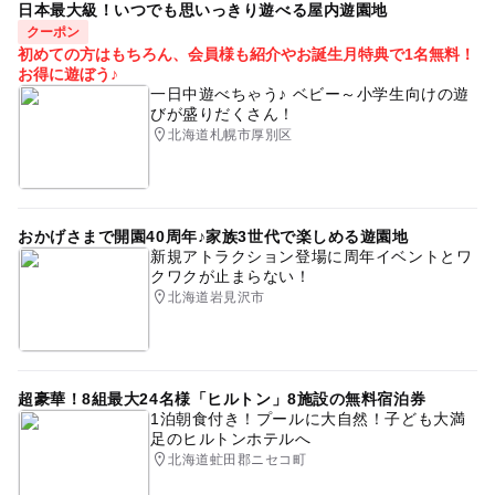
日本最大級！いつでも思いっきり遊べる屋内遊園地
クーポン
初めての方はもちろん、会員様も紹介やお誕生月特典で1名無料！
お得に遊ぼう♪
一日中遊べちゃう♪ ベビー～小学生向けの遊
びが盛りだくさん！
北海道札幌市厚別区
おかげさまで開園40周年♪家族3世代で楽しめる遊園地
新規アトラクション登場に周年イベントとワ
クワクが止まらない！
北海道岩見沢市
超豪華！8組最大24名様「ヒルトン」8施設の無料宿泊券
1泊朝食付き！プールに大自然！子ども大満
足のヒルトンホテルへ
北海道虻田郡ニセコ町