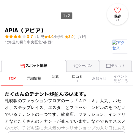
1 / 2
保存
35
APIA（アピア）
3.7
（幼児
4.0
小学生
3.0
）
1
件
北海道札幌市中央区北5条西3
スポット情報
クーポン
チケット
イベント
写真
口コミ
TOP
詳細情報
お知らせ
見どころ
2
1
たくさんのテナントが並んでいます。
札幌駅のファッションフロアの一つ『ＡＰＩＡ』大丸、パセ
オ、ステラプレイス、エスタ、とファッションビルのをつない
でいるテナントの一つです。飲食店、ファッション、インテリ
アなどたくさんのテナントが並んでいます。なかでもオススメ
なのが、子ども達に大人気のサンリオショップの入り口にある