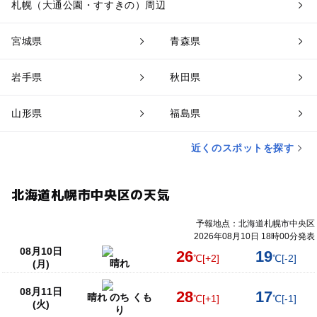
札幌（大通公園・すすきの）周辺
宮城県
青森県
岩手県
秋田県
山形県
福島県
近くのスポットを探す
北海道札幌市中央区の天気
予報地点：北海道札幌市中央区
2026年08月10日 18時00分発表
08月10日
26
19
℃
[+2]
℃
[-2]
晴れ
(月)
08月11日
28
17
晴れ のち くも
℃
[+1]
℃
[-1]
(火)
り