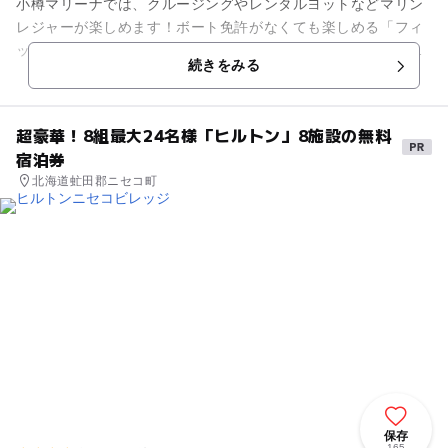
小樽マリーナでは、クルージングやレンタルヨットなどマリン
レジャーが楽しめます！ボート免許がなくても楽しめる「フィ
ッシング入門」講座は、釣りが初めてという初心者さんにも安
続きをみる
心。海をじっくり楽しみたい...
超豪華！8組最大24名様「ヒルトン」8施設の無料
宿泊券
北海道虻田郡ニセコ町
保存
165