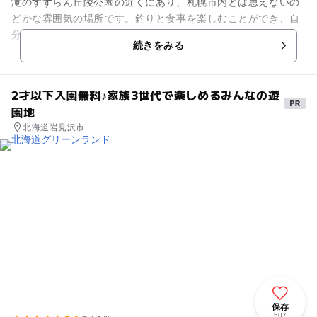
滝のすずらん丘陵公園の近くにあり、札幌市内とは思えないの
どかな雰囲気の場所です。釣りと食事を楽しむことができ、自
分で釣った魚やザリガニをその場で調理して食べることもでき
続きをみる
ます。食堂では魚料理や焼肉...
2才以下入園無料♪家族3世代で楽しめるみんなの遊
園地
北海道岩見沢市
保存
507