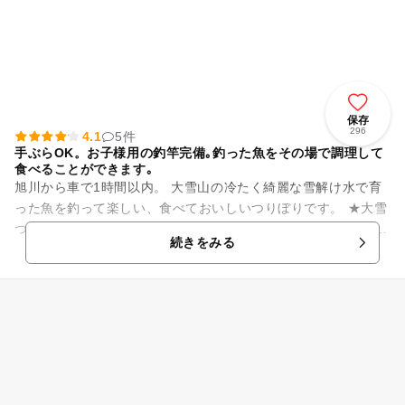
保存
296
4.1
5件
手ぶらOK。お子様用の釣竿完備｡釣った魚をその場で調理して
食べることができます｡
旭川から車で1時間以内。 大雪山の冷たく綺麗な雪解け水で育
った魚を釣って楽しい、食べておいしいつりぼりです。 ★大雪
つりぼりの五大特徴 ①エサがニジマスの切り身なので虫餌が苦
続きをみる
手な方も大丈夫...