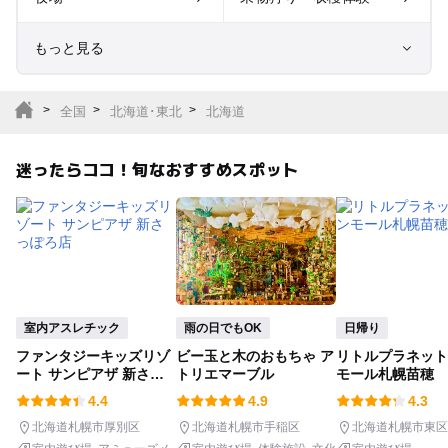
もっと見る
室内遊び場
遊園地
全国
北海道･東北
北海道
テーマパーク
動物園
迷ったらココ！旬なおすすめスポット
サファリパーク
植物園・フラワーパー
ク
キャンプ場
バーベキュー
釣り
自然景観
室内アスレチック
雨の日でもOK
日帰り
ファンタジーキッズリゾ
ビー玉と木のおもちゃ ア
リトルプラネット
いちご狩り
農業体験
ート サンピアザ 新さっ
トリエマーブル
モール札幌苗穂
ぽろ店
4.4
4.9
4.3
潮干狩り
社会見学
北海道札幌市厚別区
北海道札幌市手稲区
北海道札幌市東区