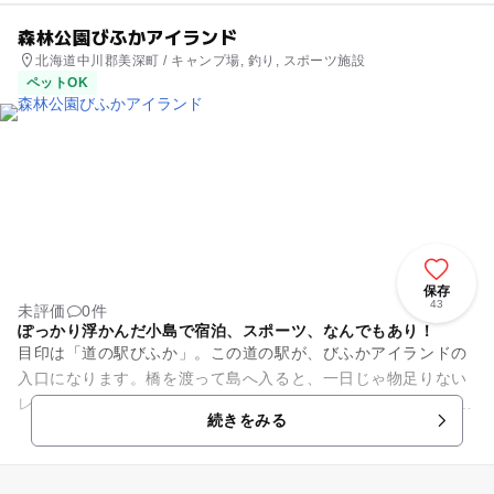
森林公園びふかアイランド
北海道中川郡美深町 / キャンプ場, 釣り, スポーツ施設
ペットOK
保存
43
未評価
0件
ぽっかり浮かんだ小島で宿泊、スポーツ、なんでもあり！
目印は「道の駅びふか」。この道の駅が、びふかアイランドの
入口になります。橋を渡って島へ入ると、一日じゃ物足りない
レジャーが待っています。 アイランド内の目玉は「美深チョウ
続きをみる
ザメ館」。生きた6種類...