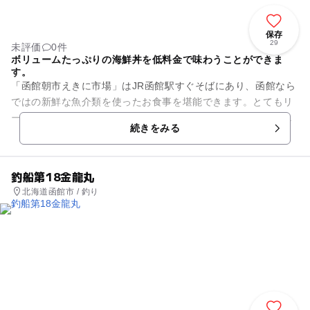
保存
29
未評価
0件
ボリュームたっぷりの海鮮丼を低料金で味わうことができま
す。
「函館朝市えきに市場」はJR函館駅すぐそばにあり、函館なら
ではの新鮮な魚介類を使ったお食事を堪能できます。とてもリ
ーズナブルな値段で、海鮮ちらし丼・カニ丼・いくら丼・いか
続きをみる
めしセットなどが楽しめ、...
釣船第18金龍丸
北海道函館市 / 釣り