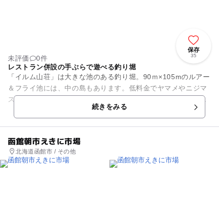
保存
35
未評価
0件
レストラン併設の手ぶらで遊べる釣り堀
「イルム山荘」は大きな池のある釣り堀。90ｍ×105mのルアー
＆フライ池には、中の島もあります。低料金でヤマメやニジマ
スなどの釣りを楽しめます。ラーメンの黄色い幟のあるレスト
続きをみる
ランが目印。レストラ...
函館朝市えきに市場
北海道函館市 / その他