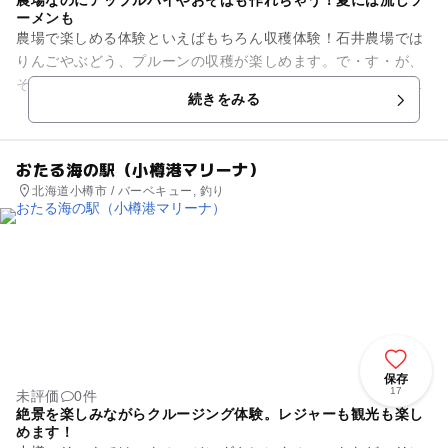
農場なのにアップルパイやおそばも作れちゃう！夏には流しソ
ーメンも
農場で楽しめる体験といえばもちろん収穫体験！石井農場では
りんごやぶどう、プルーンの収穫が楽しめます。で・す・が、
それだけではありません。なんとこちらではアップルパイ作り
続きをみる
に二・八そば手打ち、にじま...
おたる海の駅（小樽港マリーナ）
北海道小樽市 / バーベキュー, 釣り
保存
17
未評価
0件
絶景を楽しみながらクルージング体験。レジャーも観光も楽し
めます！