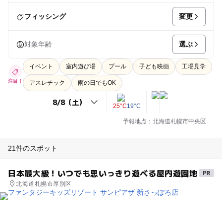
変更
フィッシング
選ぶ
対象年齢
イベント
室内遊び場
プール
子ども映画
工場見学
注目！
アスレチック
雨の日でもOK
25°C
19°C
予報地点：北海道札幌市中央区
21件のスポット
日本最大級！いつでも思いっきり遊べる屋内遊園地
北海道札幌市厚別区