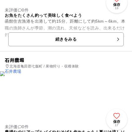
保存
13
未評価
0件
お魚をたくさん釣って美味しく食べよう
函館住吉漁港を出港して約15分、距離にして約5km～6km。本
職の漁師さんが季節、潮の流れ、天候などを読み、出来るだけ
釣れるポイントへ案内してくれます。釣れる魚は1月から4月は
続きをみる
「ウスメバル」、2...
石井農場
北海道亀田郡七飯町 / 果物狩り・収穫体験
保存
17
未評価
0件