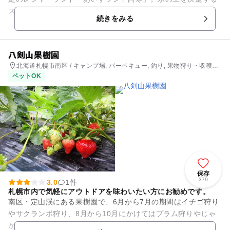
スノーモービルやバナナボート、小学生から簡単に乗れる四輪
続きをみる
バギー、氷上スキーツーリン...
八剣山果樹園
北海道札幌市南区 / キャンプ場, バーベキュー, 釣り, 果物狩り・収穫体
験, いちご狩り
ペットOK
保存
379
3.0
1件
札幌市内で気軽にアウトドアを味わいたい方にお勧めです。
南区・定山渓にある果樹園で、6月から7月の期間はイチゴ狩り
やサクランボ狩り、8月から10月にかけてはプラム狩りやじゃ
がいも・とうきび収穫体験を楽しむことができます。また、バ