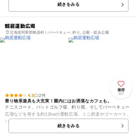
続きをみる
鶴居運動広場
北海道阿寒郡鶴居村 / バーベキュー, 釣り, 公園・総合公園
保存
117
4.0
2件
乗り物系遊具も大充実！園内にはお洒落なカフェも。
テニスコート、パットゴルフ場、釣り堀、そしてバーベキュー
広場などを有する約12haの運動広場。ミニ鉄道やゴーカート、
バッテリーカー、ボートなど子供達が大好きな乗り物系遊具も
続きをみる
充実しており大人から子...