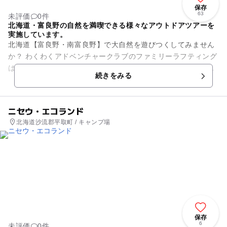
保存
63
未評価
0件
北海道・富良野の自然を満喫できる様々なアウトドアツアーを
実施しています。
北海道【富良野・南富良野】で大自然を遊びつくしてみません
か？ わくわくアドベンチャークラブのファミリーラフティング
は、空知川中流域の穏やかなコースを下りますので、お子様や
続きをみる
ご年配の方でも安心して...
ニセウ・エコランド
北海道沙流郡平取町 / キャンプ場
保存
6
未評価
0件