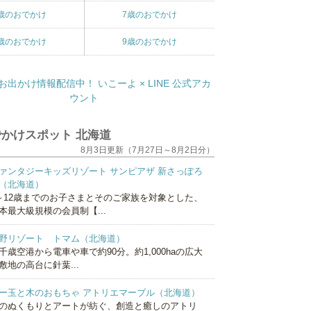
歳のおでかけ
7歳のおでかけ
歳のおでかけ
9歳のおでかけ
かけスポット 北海道
8月3日更新（7月27日～8月2日分）
ァンタジーキッズリゾート サンピアザ 新さっぽろ
（北海道）
～12歳までのお子さまとそのご家族を対象とした、
本最大級規模の会員制【...
野リゾート トマム（北海道）
千歳空港から電車や車で約90分。約1,000haの広大
敷地の高台に針葉...
ー玉と木のおもちゃ アトリエマーブル（北海道）
のぬくもりとアートが紡ぐ、創造と癒しのアトリ