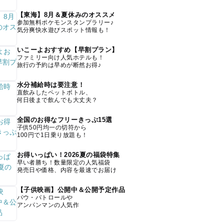
【東海】8月＆夏休みのオススメ
参加無料ポケモンスタンプラリー♪
気分爽快水遊びスポット情報も！
いこーよおすすめ【早割プラン】
ファミリー向け人気ホテルも！
旅行の予約は早めが断然お得♪
水分補給時は要注意！
直飲みしたペットボトル、
何日後まで飲んでも大丈夫？
全国のお得なフリーきっぷ15選
子供50円均一の切符から
100円で1日乗り放題も！
お得いっぱい！2026夏の福袋特集
早い者勝ち！数量限定の人気福袋
発売日や価格、内容を最速でお届け
【子供映画】公開中＆公開予定作品
パウ・パトロールや
アンパンマンの人気作