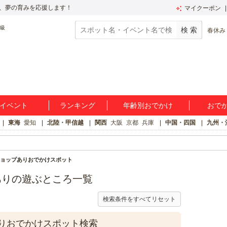
、夢の育みを応援します！
マイクーポン
春休み
イベント
ランキング
年齢別おでかけ
おで
東海
愛知
北陸・甲信越
関西
大阪
京都
兵庫
中国・四国
九州・
ョップありおでかけスポット
ありの遊ぶところ一覧
検索条件をすべてリセット
りおでかけスポット検索