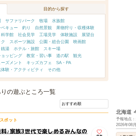
目的から探す
園
サファリパーク
牧場
水族館
ーベキュー
釣り
自然景観
果物狩り・収穫体験
・科学館
社会見学
工場見学
体験施設
展望台
ック
スポーツ施設
公園・総合公園
映画館
・銭湯
ホテル・旅館
スキー場
ショッピング
教室・習い事
道の駅
観光
ューズメント
キッズカフェ
SA・PA
然体験・アクティビティ
その他
ありの遊ぶところ一覧
北海道
予報地点：
スポット
2026年08
無料♪家族3世代で楽しめるみんなの