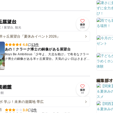
示もしてある...
丘展望台
保存
/ 展望台, 観光
258
羊ヶ丘展望台『夏休みイベント2026』
13件
4.6
あの！クラーク博士の銅像がある展望台
Boys Be Ambitious「少年よ、大志を抱け」で有名なクラー
ク博士の銅像がある羊ヶ丘展望台。天気のよい日はさまざま
な札幌の風景を映し出してくれる絶景スポットです。 ...
編集部
美術館
保存
術館
48
ボ 学ぶ！未来の遊園地 帯広
2件
3.0