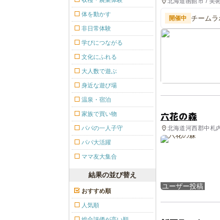
収穫・農業体験
北海道函館市 / 美
体を動かす
チームラ
開催中
非日常体験
学びにつながる
文化にふれる
大人数で遊ぶ
身近な遊び場
温泉・宿泊
六花の森
家族で買い物
北海道河西郡中札内
パパの一人子守
園
パパ大活躍
ママ友大集合
結果の並び替え
ユーザー投稿
おすすめ順
人気順
総合評価が高い順