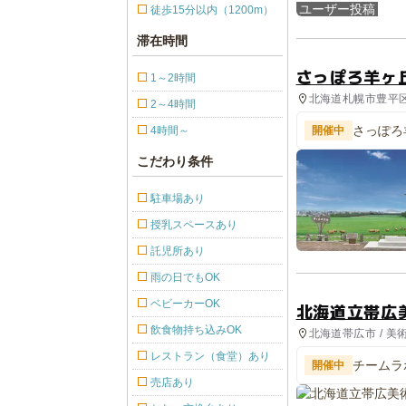
ユーザー投稿
徒歩15分以内（1200m）
滞在時間
さっぽろ羊ヶ
1～2時間
北海道札幌市豊平区 
2～4時間
さっぽろ
4時間～
開催中
こだわり条件
駐車場あり
授乳スペースあり
託児所あり
雨の日でもOK
ベビーカーOK
北海道立帯広
飲食物持ち込みOK
北海道帯広市 / 美
レストラン（食堂）あり
チームラ
開催中
売店あり