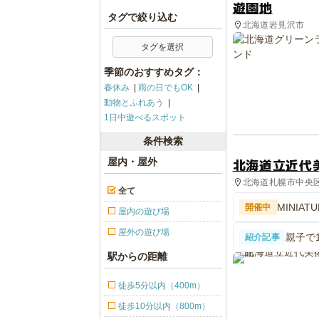
遊園地
タグで絞り込む
北海道岩見沢市
タグを選択
季節のおすすめタグ：
春休み
雨の日でもOK
動物とふれあう
1日中遊べるスポット
条件検索
北海道立近代
屋内・屋外
北海道札幌市中央区 
全て
MINIA
開催中
屋内の遊び場
屋外の遊び場
親子で
紹介記事
館」が
駅からの距離
徒歩5分以内（400m）
徒歩10分以内（800m）