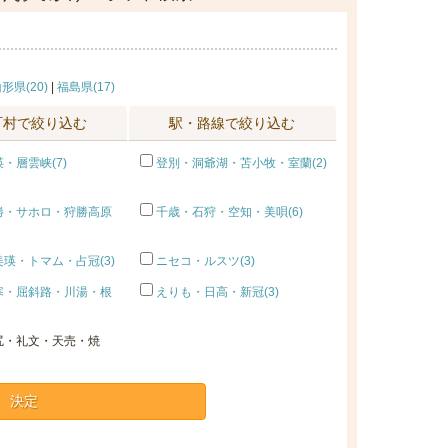
形県(20)
|
福島県(17)
町村で絞り込む
駅・路線で絞り込む
・層雲峡(7)
登別・洞爺湖・苫小牧・室蘭(2)
勝・サホロ・狩勝高原
千歳・石狩・空知・美唄(6)
瑛・トマム・占冠(3)
ニセコ・ルスツ(3)
寒・屈斜路・川湯・根
えりも・日高・新冠(3)
尻・礼文・天売・焼
決定