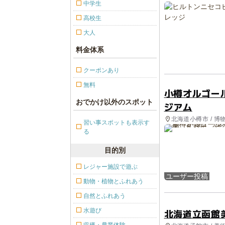
中学生
高校生
大人
料金体系
クーポンあり
無料
小樽オルゴー
おでかけ以外のスポット
ジアム
北海道小樽市 / 博
習い事スポットも表示す
る
目的別
レジャー施設で遊ぶ
ユーザー投稿
動物・植物とふれあう
自然とふれあう
水遊び
北海道立函館