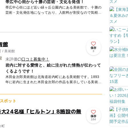
帯広中心街から十勝の芸術・文化を発信！
帯広中心街にほど近い緑ヶ丘公園内にある美術館で、十勝の
芸術・文化発信地になっており、入館料が割安なので気軽に
訪れることができます。 館内には十勝、釧路、根室、網走
地方に...
術館
保存
/ 美術館
3
未評価
口コミ募集中！
岩内に対する愛情と、絵に注がれた情熱が伝わって
くるようです！
木田金次郎美術館は北海道岩内町にある美術館です。1893
年に岩内に生まれた木田金次郎の作品を展示している美術館
です。木田は漁業をしながら画家への思いを捨てきれずにい
ました。作...
スポット
最大24名様「ヒルトン」8施設の無
保存
164
コ町