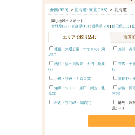
全国(929)
>
北海道･東北(155)
>
北海道
同じ地域のスポット:
宮城県(22)
|
青森県(13)
|
岩手県(20)
|
秋田県(11)
|
山
エリアで絞り込む
市区
札幌（大通公園・すすきの）周
旭川・美瑛
辺(7)
函館・湯の川温泉・大沼・松前
帯広・十
(7)
(3)
小樽・積丹・キロロ(3)
富良野・美
知床・ウトロ・羅臼・網走・北
釧路・阿
見(3)
室(4)
稚内・宗谷岬・留萌(1)
離島（利
尻）(0)