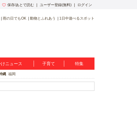
保存/あとで読む
ユーザー登録(無料)
ログイン
雨の日でもOK
動物とふれあう
1日中遊べるスポット
かけニュース
子育て
特集
沖縄
福岡