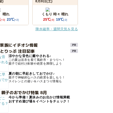
金)
8月8日(土)
晴れ
くもり 時々 晴れ
℃
23℃
25℃
19℃
[+3]
[+2]
[-8]
[-2]
降水確率・週間天気を見る
け家族にイチオシ情報
とりっぷ 注目記事
涼やかな音色に癒やされる♪
この夏は浴衣を着て風鈴市・まつりへ！
親子で絵付け体験や絶景を満喫しよう
夏の朝に早起きしておでかけ♪
親子で神秘的なハスの絶景を楽しもう！
スイレンとの違い＆ハスまつり情報も
 親子のおでかけ特集 8月
今から準備！夏休みのお出かけ情報満載
おすすめ遊び場＆イベントをチェック！