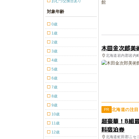
おむつ交換台あり
対象年齢
0歳
1歳
2歳
木田金次郎美
3歳
北海道岩内郡岩内町 
4歳
5歳
6歳
7歳
8歳
9歳
北海道の注目
PR
10歳
超豪華！8組
11歳
料宿泊券
12歳
北海道虻田郡ニセ