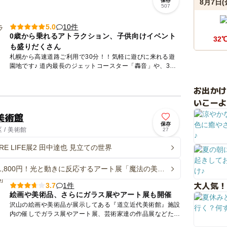
保存
8月7日(
507
10件
5.0
0歳から乗れるアトラクション、子供向けイベント
32
も盛りだくさん
札幌から高速道路ご利用で30分！！気軽に遊びに来れる遊
園地です♪ 道内最長のジェットコースター「轟音」や、3回
転するジェットコースター「龍王」、熱い夏に大人気「急流
すべ...
お出か
いこーよ
美術館
保存
/ 美術館
27
TURE LIFE展2 田中達也 見立ての世界
1,800円！光と動きに反応するアート展「魔法の美術
札幌市で夏休みに開催
大人気！
1件
3.7
絵画や美術品、さらにガラス展やアート展も開催
沢山の絵画や美術品が展示してある『道立近代美術館』施設
内の催しでガラス展やアート展、芸術家達の作品展などたく
さん開催されています。社会の教科書や美術で習う人物の展