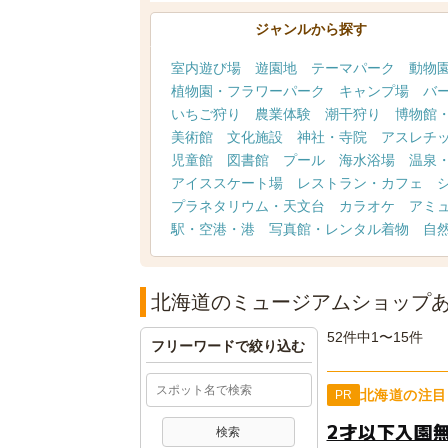
ジャンルから探す
室内遊び場
遊園地
テーマパーク
動物
植物園・フラワーパーク
キャンプ場
バ
いちご狩り
農業体験
潮干狩り
博物館
美術館
文化施設
神社・寺院
アスレチ
児童館
図書館
プール
海水浴場
温泉
アイススケート場
レストラン・カフェ
プラネタリウム・天文台
カラオケ
アミ
駅・空港・港
写真館・レンタル着物
自
北海道のミュージアムショップ
52件中1〜15件
フリーワードで絞り込む
北海道の注目
PR
2才以下入園