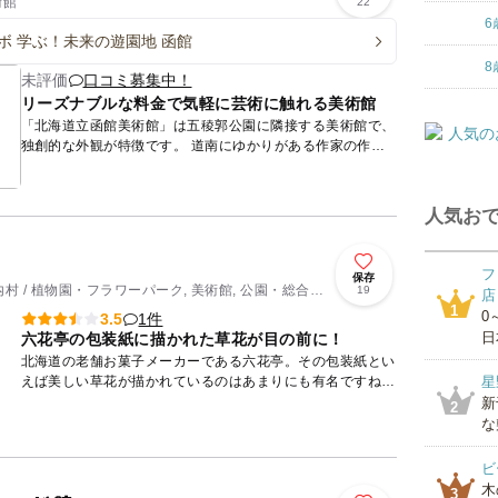
術館
22
6
ボ 学ぶ！未来の遊園地 函館
8
未評価
口コミ募集中！
リーズナブルな料金で気軽に芸術に触れる美術館
「北海道立函館美術館」は五稜郭公園に隣接する美術館で、
独創的な外観が特徴です。 道南にゆかりがある作家の作品
をはじめ、書をメインとした東洋美術などを展示していま
す。 展示...
人気おで
フ
保存
村 / 植物園・フラワーパーク, 美術館, 公園・総合公
19
店
1
0
1件
3.5
日
六花亭の包装紙に描かれた草花が目の前に！
北海道の老舗お菓子メーカーである六花亭。その包装紙とい
えば美しい草花が描かれているのはあまりにも有名ですね。
星
その草花の光景が目の前に広がる庭園が六花の森です。 10
新
2
万平...
な
ビ
木
3