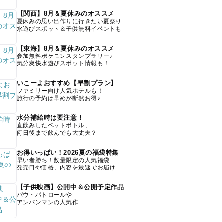
【関西】8月＆夏休みのオススメ
夏休みの思い出作りに行きたい夏祭り
水遊びスポット＆子供無料イベントも
【東海】8月＆夏休みのオススメ
参加無料ポケモンスタンプラリー♪
気分爽快水遊びスポット情報も！
いこーよおすすめ【早割プラン】
ファミリー向け人気ホテルも！
旅行の予約は早めが断然お得♪
水分補給時は要注意！
直飲みしたペットボトル、
何日後まで飲んでも大丈夫？
お得いっぱい！2026夏の福袋特集
早い者勝ち！数量限定の人気福袋
発売日や価格、内容を最速でお届け
【子供映画】公開中＆公開予定作品
パウ・パトロールや
アンパンマンの人気作