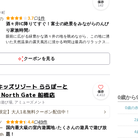
保存
142
井町
1件
3.7
酒々井IC降りてすぐ！富士の絶景をみながらのんび
り家族時間♪
眼前に広がる緑豊かな酒々井の地を眺めながら、この地に湧
いた天然温泉の露天風呂に浸かる時間は最高のリラックスタ
イム！ 医療界でも注目の高濃度炭酸泉は広々としていて、
入っている...
クーポンを見る
キッズリゾート ららぽーと
保存
 North Gate 船橋店
4,412
0歳から
内遊び場, アミューズメント
0歳の
限定】大人1名無料クーポン配信中！
2
49件
4.4
国内最大級の室内遊園地♪たくさんの遊具で遊び放
4
題！