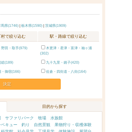
馬県(1746)
|
栃木県(1590)
|
茨城県(1909)
町村で絞り込む
駅・路線で絞り込む
野田・取手(979)
木更津・君津・富津・袖ヶ浦
(302)
(189)
九十九里・銚子(420)
・御宿(166)
佐倉・四街道・八街(164)
決定
目的から探す
園
サファリパーク
牧場
水族館
ーベキュー
釣り
自然景観
果物狩り・収穫体験
・科学館
社会見学
工場見学
体験施設
展望台