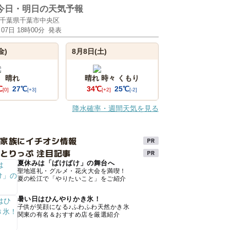
今日・明日の天気予報
千葉県千葉市中央区
月07日 18時00分
発表
金)
8月8日(土)
晴れ
晴れ 時々 くもり
℃
27℃
34℃
25℃
[0]
[+3]
[+2]
[-2]
降水確率・週間天気を見る
け家族にイチオシ情報
とりっぷ 注目記事
夏休みは「ばけばけ」の舞台へ
聖地巡礼・グルメ・花火大会を満喫！
夏の松江で「やりたいこと」をご紹介
暑い日はひんやりかき氷！
子供が笑顔になる♪ふわふわ天然かき氷
関東の有名＆おすすめ店を厳選紹介