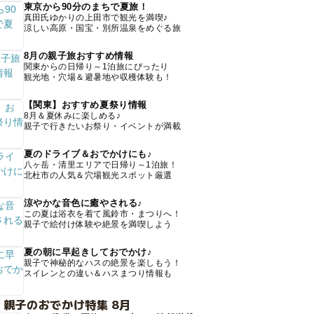
東京から90分のまちで夏旅！
真田氏ゆかりの上田市で観光を満喫♪
涼しい高原・国宝・別所温泉をめぐる旅
8月の親子旅おすすめ情報
関東からの日帰り～1泊旅にぴったり
観光地・穴場＆避暑地や収穫体験も！
【関東】おすすめ夏祭り情報
8月＆夏休みに楽しめる♪
親子で行きたいお祭り・イベントが満載
夏のドライブ＆おでかけにも♪
八ヶ岳・清里エリアで日帰り～1泊旅！
北杜市の人気＆穴場観光スポット厳選
涼やかな音色に癒やされる♪
この夏は浴衣を着て風鈴市・まつりへ！
親子で絵付け体験や絶景を満喫しよう
夏の朝に早起きしておでかけ♪
親子で神秘的なハスの絶景を楽しもう！
スイレンとの違い＆ハスまつり情報も
 親子のおでかけ特集 8月