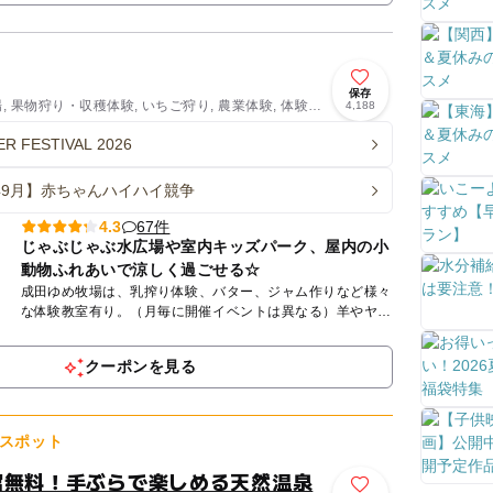
保存
場, 果物狩り・収穫体験, いちご狩り, 農業体験, 体験施
4,188
R FESTIVAL 2026
6年9月】赤ちゃんハイハイ競争
67件
4.3
じゃぶじゃぶ水広場や室内キッズパーク、屋内の小
動物ふれあいで涼しく過ごせる☆
成田ゆめ牧場は、乳搾り体験、バター、ジャム作りなど様々
な体験教室有り。（月毎に開催イベントは異なる）羊やヤギ
と触れ合ったり、無料の芝すべりが楽しめたり一日を満喫で
きます。春の...
クーポンを見る
スポット
館無料！手ぶらで楽しめる天然温泉