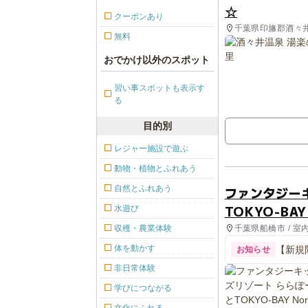
☆
クーポンあり
千葉県印旛郡酒々
無料
おでかけ以外のスポット
習い事スポットも表示す
る
目的別
レジャー施設で遊ぶ
動物・植物とふれあう
自然とふれあう
ファンタジー
TOKYO-BAY
水遊び
千葉県船橋市 / 室
収穫・農業体験
体を動かす
【新規
お知らせ
非日常体験
学びにつながる