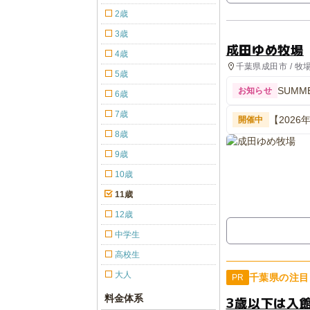
2歳
3歳
成田ゆめ牧場
4歳
千葉県成田市 / 牧
5歳
設
SUMME
お知らせ
6歳
7歳
【202
開催中
8歳
9歳
10歳
11歳
12歳
中学生
高校生
大人
千葉県の注目
PR
料金体系
3歳以下は入