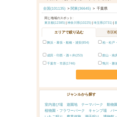
全国(101135)
>
関東(36645)
>
千葉県
同じ地域のスポット:
東京都(12385)
|
神奈川県(10225)
|
埼玉県(3731)
|
群
エリアで絞り込む
市区
舞浜・幕張・船橋・浦安(854)
柏・松戸・
成田・印西・酒々井(253)
館山・南房総
千葉市・市原(1746)
鴨川・勝浦
ジャンルから探す
室内遊び場
遊園地
テーマパーク
動物
植物園・フラワーパーク
キャンプ場
バ
いちご狩り
農業体験
潮干狩り
博物館