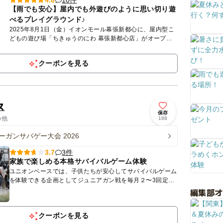
4.8
【雨でも安心】屋内でも外遊びのように思い切り遊
べるプレイグラウンド♪
2025年8月1日（金）イオンモール幕張新都心に、屋内型こ
どもの遊び場「ちきゅうのにわ 幕張新都心店」がオープン
☆「ちきゅうのにわ」は0歳から12歳までの子どもとそのフ
ァミリ...
クーポンを見る
ス
保存
の他
188
ーガンサバゲー大会 2026
3件
3.7
家族で楽しめる本格サバイバルゲーム体験
ユニオンベースでは、子供たちが安心してサバイバルゲーム
を体験できる企画としてジュニアガン戦を毎月２〜3回定期
的に開催しています。 通常より威力の弱いボーイズガン
編集部
（対象年...
クーポンを見る