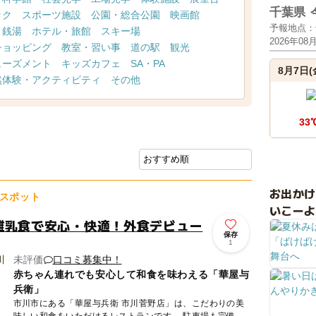
千葉県
ック
スポーツ施設
公園・総合公園
映画館
予報地点：
・銭湯
ホテル・旅館
スキー場
2026年08
ショッピング
教室・習い事
道の駅
観光
ューズメント
キッズカフェ
SA・PA
8月7日(
然体験・アクティビティ
その他
33
お出か
スポット
いこーよ
離乳食で安心・快適！外食デビュー
保存
1
未評価
口コミ募集中！
赤ちゃん連れでも安心して和食を味わえる「華屋与
兵衛」
市川市にある「華屋与兵衛 市川菅野店」は、こだわりの美