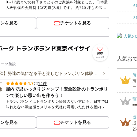
0～12歳までのお子さまとそのご家族を対象とした、日本最
6
大級規模の会員制【室内遊び場】です。 約715 坪もの広い
室内には、大人も一緒に遊べる滑り台などのふわふわ遊具
8
や、さ...
ポンを見る
チケットを見る
パーク トランポランド東京ベイサイ
保存
1,925
人気おで
ポーツ施設
催】発達の気になる子と楽しむトランポリン体験会
清
清
1
14件
4.7
ー
屋内で思いっきりジャンプ！安全設計のトランポリ
ンで楽しい思い出を作ろう！
龍
トランポランドはトランポリン経験のない方にも、日常では
2
==
味わえない浮遊感とスリルを気軽に満喫いただける屋内レジ
ャー施設です。お子様から大人まで幅広くお楽しみいただけ
成
ます。 ※...
ポンを見る
チケットを見る
成
3
ど