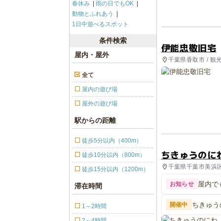
春休み
雨の日でもOK
動物とふれあう
1日中遊べるスポット
条件検索
伊能忠敬旧宅
屋内・屋外
千葉県香取市 / 観
全て
屋内の遊び場
屋外の遊び場
駅からの距離
徒歩5分以内（400m）
ちきゅうのに
徒歩10分以内（800m）
千葉県千葉市美浜区
徒歩15分以内（1200m）
屋内で
お知らせ
滞在時間
ちきゅう
開催中
1～2時間
2～4時間