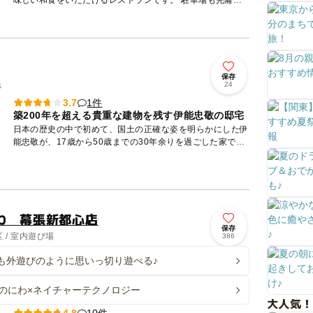
味しい和食をいただけるレストランです。 駐車場も完備さ
れており、お車でのアクセスも良好。全148席のゆとりある
店内には...
保存
光
24
1件
3.7
築200年を超える貴重な建物を残す伊能忠敬の邸宅
日本の歴史の中で初めて、国土の正確な姿を明らかにした伊
能忠敬が、17歳から50歳までの30年余りを過ごした家で
す。醸造業などを営んでいた伊能家の土蔵造りの店舗をはじ
め、炊事場...
わ 幕張新都心店
保存
 / 室内遊び場
386
も外遊びのように思いっ切り遊べる♪
のにわ×ネイチャーテクノロジー
大人気！
10件