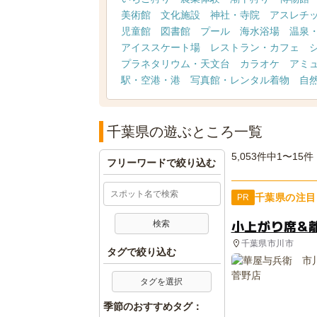
美術館
文化施設
神社・寺院
アスレチ
児童館
図書館
プール
海水浴場
温泉
アイススケート場
レストラン・カフェ
プラネタリウム・天文台
カラオケ
アミ
駅・空港・港
写真館・レンタル着物
自
千葉県の遊ぶところ一覧
5,053件中1〜15件
フリーワードで絞り込む
千葉県の注目
PR
小上がり席&
千葉県市川市
タグで絞り込む
タグを選択
季節のおすすめタグ：