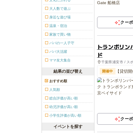
文化にふれる
大人数で遊ぶ
身近な遊び場
クー
温泉・宿泊
家族で買い物
パパの一人子守
トランポリン
パパ大活躍
ド
ママ友大集合
千葉県浦安市 / ス
結果の並び替え
【貸切開
開催中
(新浦安)
おすすめ順
人気順
総合評価が高い順
幼児評価が高い順
小学生評価が高い順
クー
イベントを探す