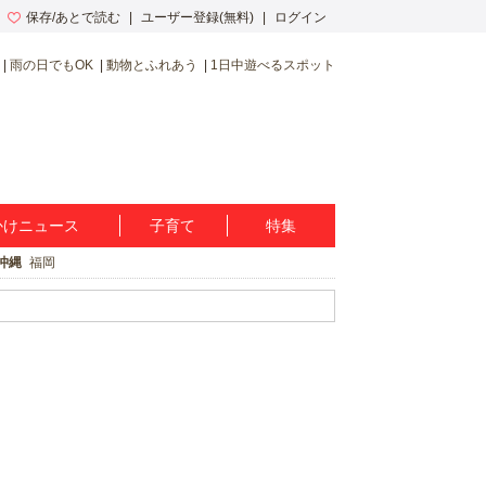
保存/あとで読む
ユーザー登録(無料)
ログイン
雨の日でもOK
動物とふれあう
1日中遊べるスポット
かけニュース
子育て
特集
沖縄
福岡