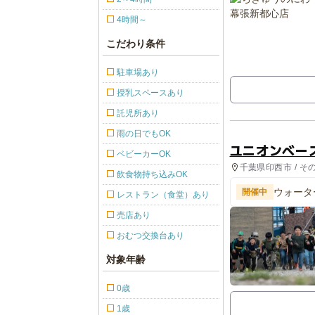
4時間～
こだわり条件
駐車場あり
授乳スペースあり
託児所あり
雨の日でもOK
ユニオンベー
ベビーカーOK
千葉県印西市 / そ
飲食物持ち込みOK
ウォータ
開催中
レストラン（食堂）あり
売店あり
おむつ交換台あり
対象年齢
0歳
1歳