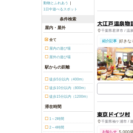
動物とふれあう
1日中遊べるスポット
条件検索
大江戸温泉物
屋内・屋外
千葉県君津市 / 温
全て
好きな
紹介記事
「のっ
屋内の遊び場
屋外の遊び場
駅からの距離
徒歩5分以内（400m）
徒歩10分以内（800m）
徒歩15分以内（1200m）
滞在時間
東京ドイツ村
1～2時間
千葉県袖ケ浦市 / 
園, 観光
2～4時間
5,0
お知らせ