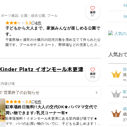
6
保存
スポーツ施設, 公園・総合公園, プール
97
8
4件
3.3
子どもから大人まで、家族みんなが楽しめる公園で
す。
千葉県袖ヶ浦市の小櫃川の旧河川敷を埋め立てて作られた公
園です。プールやテニスコート、野球場などの充実したスポ
ーツ施設を備えています。 敷地内には多目的広場や芝生広
人気おで
場に加えて...
inder Platz イオンモール木更津
清
保存
清
1
358
ー
室内遊び場
龍
まで 営業終了のお知らせ
2
==
6件
3.8
駐車場終日無料!!大人の交代OK★パパママ交代で
成
買い物できます♪乳児コーナー有♥
成
3
駐車場無料！イオンモール木更津にある室内遊び場です★
ど
ママ、パパのお買い物のついでに、子どもも楽しめます！