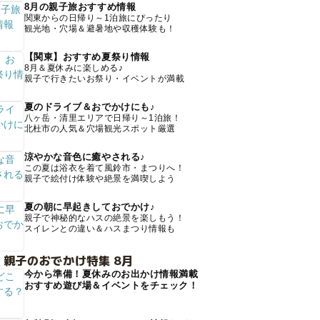
8月の親子旅おすすめ情報
関東からの日帰り～1泊旅にぴったり
観光地・穴場＆避暑地や収穫体験も！
【関東】おすすめ夏祭り情報
8月＆夏休みに楽しめる♪
親子で行きたいお祭り・イベントが満載
夏のドライブ＆おでかけにも♪
八ヶ岳・清里エリアで日帰り～1泊旅！
北杜市の人気＆穴場観光スポット厳選
涼やかな音色に癒やされる♪
この夏は浴衣を着て風鈴市・まつりへ！
親子で絵付け体験や絶景を満喫しよう
夏の朝に早起きしておでかけ♪
親子で神秘的なハスの絶景を楽しもう！
スイレンとの違い＆ハスまつり情報も
 親子のおでかけ特集 8月
今から準備！夏休みのお出かけ情報満載
おすすめ遊び場＆イベントをチェック！