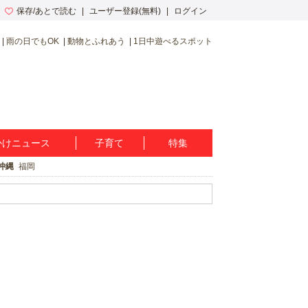
保存/あとで読む
ユーザー登録(無料)
ログイン
雨の日でもOK
動物とふれあう
1日中遊べるスポット
かけニュース
子育て
特集
沖縄
福岡