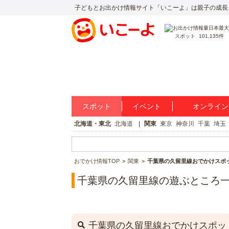
子どもとお出かけ情報サイト「いこーよ」は親子の成長
スポット
101,135件
スポット
イベント
オンライン
北海道・東北
北海道
関東
東京
神奈川
千葉
埼玉
おでかけ情報TOP
関東
千葉県の久留里線おでかけスポ
千葉県の久留里線の遊ぶところ
千葉県の久留里線おでかけスポッ