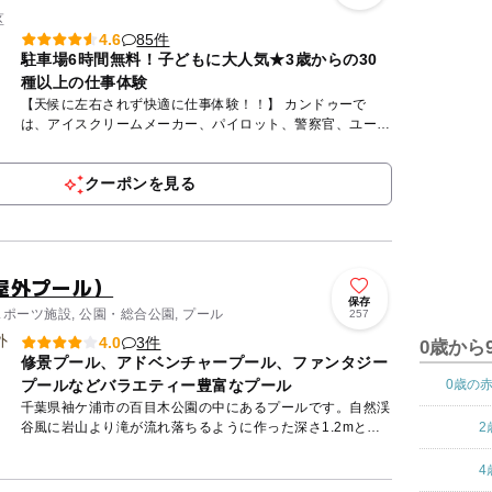
区
85件
4.6
駐車場6時間無料！子どもに大人気★3歳からの30
種以上の仕事体験
【天候に左右されず快適に仕事体験！！】 カンドゥーで
は、アイスクリームメーカー、パイロット、警察官、ユーチ
ューバー、モデル、スペースセンタークルー、歯科医など約
30種以上の...
クーポンを見る
屋外プール）
保存
スポーツ施設, 公園・総合公園, プール
257
3件
4.0
0歳から
修景プール、アドベンチャープール、ファンタジー
プールなどバラエティー豊富なプール
0歳の
千葉県袖ケ浦市の百目木公園の中にあるプールです。自然渓
谷風に岩山より滝が流れ落ちるように作った深さ1.2mと
2
1.8mの大小2つの「修景プール」には、ナチュラルな雰囲気
が漲りま...
4