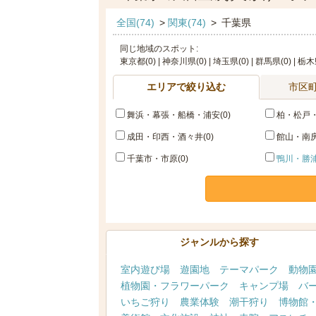
全国(74)
>
関東(74)
>
千葉県
同じ地域のスポット:
東京都(0) | 神奈川県(0) | 埼玉県(0) | 群馬県(0) | 栃木
エリアで絞り込む
市区
舞浜・幕張・船橋・浦安(0)
柏・松戸・
成田・印西・酒々井(0)
館山・南房
千葉市・市原(0)
鴨川・勝浦
ジャンルから探す
室内遊び場
遊園地
テーマパーク
動物
植物園・フラワーパーク
キャンプ場
バ
いちご狩り
農業体験
潮干狩り
博物館