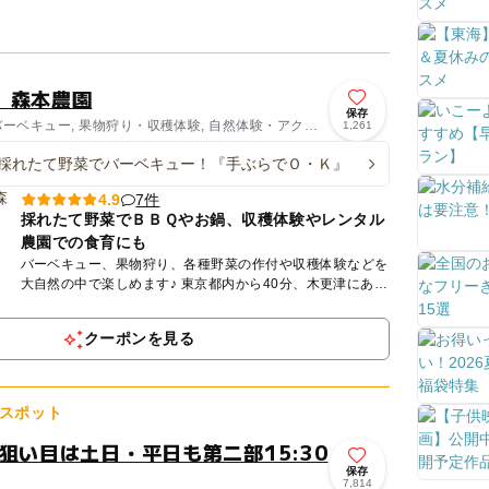
台、調乳用の温...
 森本農園
保存
 バーベキュー, 果物狩り・収穫体験, 自然体験・アクテ
1,261
採れたて野菜でバーベキュー！『手ぶらでＯ・Ｋ』
7件
4.9
採れたて野菜でＢＢＱやお鍋、収穫体験やレンタル
農園での食育にも
バーベキュー、果物狩り、各種野菜の作付や収穫体験などを
大自然の中で楽しめます♪ 東京都内から40分、木更津にある
農園です。アウトレットやイオンモール木更津から近く ...
クーポンを見る
スポット
狙い目は土日・平日も第二部15:30
保存
7,814