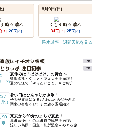
土)
8月9日(日)
り 時々 晴れ
くもり 時々 晴れ
℃
26℃
34℃
25℃
[+1]
[-1]
[+1]
[-1]
降水確率・週間天気を見る
け家族にイチオシ情報
とりっぷ 注目記事
夏休みは「ばけばけ」の舞台へ
聖地巡礼・グルメ・花火大会を満喫！
夏の松江で「やりたいこと」をご紹介
暑い日はひんやりかき氷！
子供が笑顔になる♪ふわふわ天然かき氷
関東の有名＆おすすめ店を厳選紹介
東京から90分のまちで夏旅！
真田氏ゆかりの上田市で観光を満喫♪
涼しい高原・国宝・別所温泉をめぐる旅