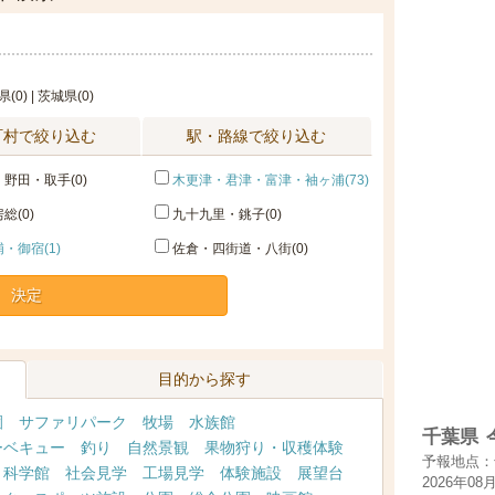
県(0) | 茨城県(0)
町村で絞り込む
駅・路線で絞り込む
野田・取手(0)
木更津・君津・富津・袖ヶ浦(73)
総(0)
九十九里・銚子(0)
・御宿(1)
佐倉・四街道・八街(0)
決定
目的から探す
園
サファリパーク
牧場
水族館
千葉県
ーベキュー
釣り
自然景観
果物狩り・収穫体験
予報地点：
・科学館
社会見学
工場見学
体験施設
展望台
2026年08