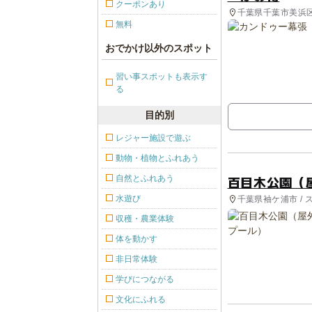
クーポンあり
千葉県千葉市美浜
無料
おでかけ以外のスポット
習い事スポットも表示す
る
目的別
レジャー施設で遊ぶ
動物・植物とふれあう
百目木公園（
自然とふれあう
水遊び
千葉県袖ケ浦市 / 
収穫・農業体験
体を動かす
非日常体験
学びにつながる
文化にふれる