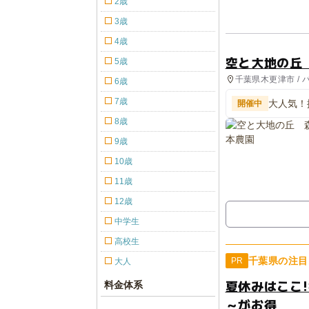
2歳
3歳
4歳
空と大地の丘
5歳
千葉県木更津市 /
6歳
ィビティ
7歳
大人気！
開催中
8歳
9歳
10歳
11歳
12歳
中学生
高校生
千葉県の注目
PR
大人
夏休みはここ!
料金体系
～がお得