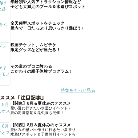
年齢別や人気アトラクション情報など
子ども大満足のプール＆水遊びスポット
全天候型スポットをチェック
屋内で一日たっぷり思いっきり遊ぼう♪
映画チケット、ムビチケ
限定グッズなどが当たる！
その道のプロに教わる
こだわりの親子体験プログラム！
特集をもっと見る
オススメ「注目記事」
【関東】8月＆夏休みのオススメ
暑い夏に行きたい水遊びイベント♪
夏の定番恐竜＆昆虫展も開催！
【関西】8月＆夏休みのオススメ
夏休みの思い出作りに行きたい夏祭り
水遊びスポット＆子供無料イベントも