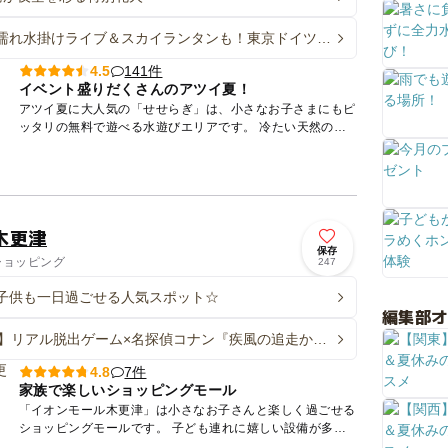
濡れ水掛けライブ＆スカイランタンも！東京ドイツ村
一大イベント開催
141件
4.5
イベント盛りだくさんのアツイ夏！
アツイ夏に大人気の「せせらぎ」は、小さなお子さまにもピ
ッタリの無料で遊べる水遊びエリアです。 冷たい天然の地
下水を利用した夏の人気SPOT！噴水やすべり台で楽しく遊
んじゃお...
木更津
保存
 ショッピング
247
子供も一日過ごせる人気スポット☆
編集部
】リアル脱出ゲーム×名探偵コナン『疾風の追走から
7件
4.8
家族で楽しいショッピングモール
「イオンモール木更津」は小さなお子さんと楽しく過ごせる
ショッピングモールです。 子ども連れに嬉しい設備が多
く、明るくきれいなキッズトイレや、授乳室、おむつ交換