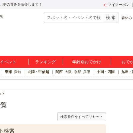
、夢の育みを応援します！
マイクーポン
春休み
イベント
ランキング
年齢別おでかけ
おで
東海
愛知
北陸・甲信越
関西
大阪
京都
兵庫
中国・四国
九州・
ット
一覧
検索条件をすべてリセット
ト検索