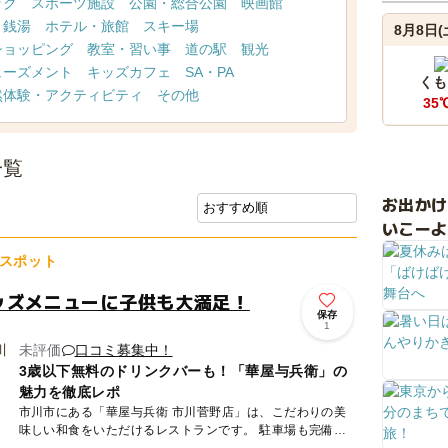
ック
スポーツ施設
公園・総合公園
映画館
・銭湯
ホテル・旅館
スキー場
8月8日(
ショッピング
教室・習い事
道の駅
観光
ューズメント
キッズカフェ
SA・PA
くも
然体験・アクティビティ
その他
35
一覧
お出か
いこーよ
スポット
ッズメニューに子供も大満足！
保存
1
未評価
口コミ募集中！
3歳以下無料のドリンクバーも！「華屋与兵衛」の
魅力を徹底レポ
市川市にある「華屋与兵衛 市川菅野店」は、こだわりの美
味しい和食をいただけるレストランです。 駐車場も完備さ