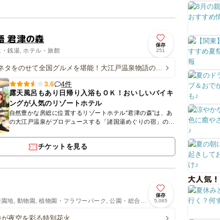
れており、お車でのアクセスも良好。全148席のゆとりある
店内には...
語 君津の森
保存
泉・銭湯, ホテル・旅館
251
ネタをのせて全国グルメを堪能！大江戸温泉物語の
け丼」が夏に進化！
4件
3.6
露天風呂もあり日帰り入浴もＯＫ！おいしいバイキ
ングが人気のリゾートホテル
自然豊かな房総に位置するリゾートホテル“君津の森”は、あ
の大江戸温泉がプロデュースする「諸国湯めぐりの宿」のひ
とつ。 温泉施設はいわゆる人工温泉ですが、露天風呂もあ
り日...
チケットを見る
大人気！
保存
遊園地, 動物園, 植物園・フラワーパーク, 公園・総合公
5,065
00発が夜空を彩る特別花火