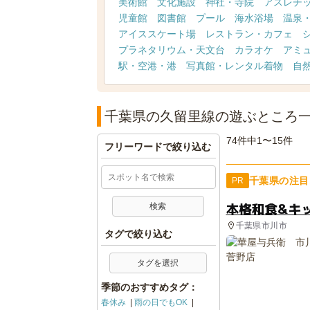
美術館
文化施設
神社・寺院
アスレチ
児童館
図書館
プール
海水浴場
温泉
アイススケート場
レストラン・カフェ
プラネタリウム・天文台
カラオケ
アミ
駅・空港・港
写真館・レンタル着物
自
千葉県の久留里線の遊ぶところ
74件中1〜15件
フリーワードで絞り込む
千葉県の注目
PR
本格和食&キ
千葉県市川市
タグで絞り込む
タグを選択
季節のおすすめタグ：
春休み
雨の日でもOK