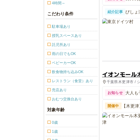
4時間～
びしょ
紹介記事
こだわり条件
で夏の
駐車場あり
授乳スペースあり
託児所あり
雨の日でもOK
ベビーカーOK
飲食物持ち込みOK
イオンモール
レストラン（食堂）あり
千葉県木更津市 /
売店あり
大人も
お知らせ
おむつ交換台あり
【木更津
開催中
対象年齢
の脱出』
0歳
1歳