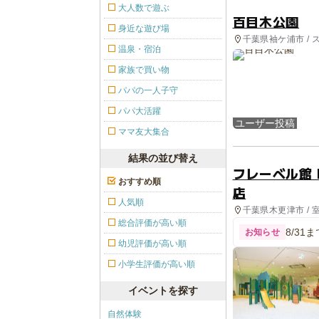
大人数で遊ぶ
百目木公園
身近な遊び場
千葉県袖ケ浦市 / 
温泉・宿泊
家族で買い物
パパの一人子守
パパ大活躍
ユーザー投稿
ママ友大集合
結果の並び替え
フレーベル館 K
おすすめ順
店
人気順
千葉県木更津市 / 
総合評価が高い順
8/31
お知らせ
幼児評価が高い順
小学生評価が高い順
イベントを探す
自然体験