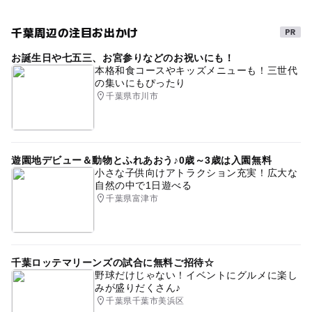
GW(ゴールデンウィーク)2015
内房線
千葉周辺の注目お出かけ
ゴールデンウィーク2016
三連休
駐車場あり
お誕生日や七五三、お宮参りなどのお祝いにも！
gw2015
東京湾アクアライン
アウトドア
本格和食コースやキッズメニューも！三世代
の集いにもぴったり
春休み2027
GW(ゴールデンウィーク)2016
千葉県市川市
GW2016
ブルーベリー食べ放題
シルバーウィーク2026
午後から遊べる
遊園地デビュー＆動物とふれあおう♪0歳～3歳は入園無料
さつまいも掘り
調理体験
平成27年
小さな子供向けアトラクション充実！広大な
自然の中で1日遊べる
秋のお出かけ2026
千葉県富津市
千葉ロッテマリーンズの試合に無料ご招待☆
野球だけじゃない！イベントにグルメに楽し
みが盛りだくさん♪
千葉県千葉市美浜区