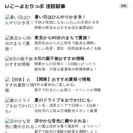
いこーよとりっぷ 注目記事
暑い日はひんやりかき氷！
子供が笑顔になる♪ふわふわ天然かき氷
関東の有名＆おすすめ店を厳選紹介
東京から90分のまちで夏旅！
真田氏ゆかりの上田市で観光を満喫♪
涼しい高原・国宝・別所温泉をめぐる旅
8月の親子旅おすすめ情報
関東からの日帰り～1泊旅にぴったり
観光地・穴場＆避暑地や収穫体験も！
【関東】おすすめ夏祭り情報
8月＆夏休みに楽しめる♪
親子で行きたいお祭り・イベントが満載
夏のドライブ＆おでかけにも♪
八ヶ岳・清里エリアで日帰り～1泊旅！
北杜市の人気＆穴場観光スポット厳選
涼やかな音色に癒やされる♪
この夏は浴衣を着て風鈴市・まつりへ！
親子で絵付け体験や絶景を満喫しよう