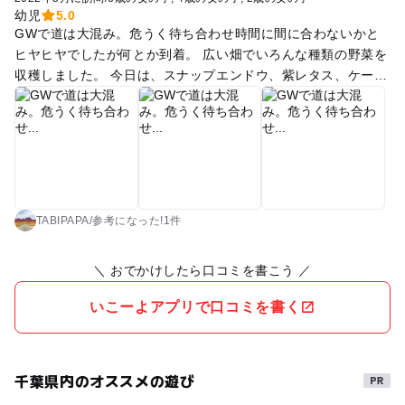
幼児
5.0
GWで道は大混み。危うく待ち合わせ時間に間に合わないかと
ヒヤヒヤでしたが何とか到着。 広い畑でいろんな種類の野菜を
収穫しました。 今日は、スナップエンドウ、紫レタス、ケー
ル、サニーレタス、カブ、大根、春菊の花を収穫！ 説明を聞き
ながら子供中心で楽しく体験できました。 おまけにカエル🐸も
ゲット！？ 軍手と汚れてもいい靴はあると便利です。 季節が
変わったらまた行きたいですね。
TABIPAPA
/
参考に
なった!
1件
＼ おでかけしたら口コミを書こう ／
いこーよアプリで口コミを書く
千葉県内のオススメの遊び