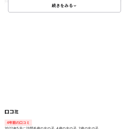
験ができます。妊婦さんや小さな子どもにも安心のこだわり有
続きをみる
口コミ
4年前の口コミ
2022年5月に訪問
/
6歳の女の子
4歳の女の子
2歳の女の子