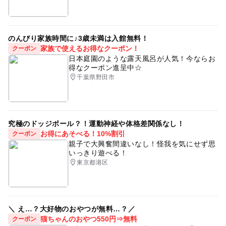
のんびり家族時間に♪3歳未満は入館無料！
家族で使えるお得なクーポン！
クーポン
日本庭園のような露天風呂が人気！今ならお
得なクーポン進呈中☆
千葉県野田市
究極のドッジボール？！運動神経や体格差関係なし！
お得にあそべる！10%割引
クーポン
親子で大興奮間違いなし！怪我を気にせず思
いっきり遊べる！
東京都港区
＼ え…？大好物のおやつが無料…？／
猫ちゃんのおやつ550円⇒無料
クーポン