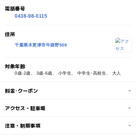
電話番号
0438-98-0115
住所
千葉県木更津市牛袋野506
対象年齢
0歳-2歳、 3歳-6歳、 小学生、 中学生･高校生、 大人
料金･クーポン
子供の料金
アクセス・駐車場
収穫体験・農業体験は小学生以下無料（保護者同伴が必
要）
交通アクセス
注意・制限事項
ブルーベリー食べ放題：540円
JR内房線袖ヶ浦駅下車。タクシーで約10分。
トマト食べ放題：540円