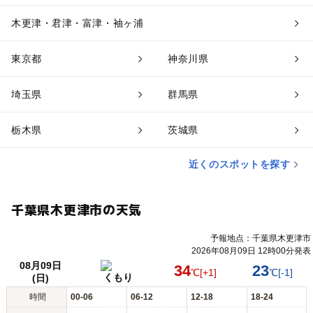
木更津・君津・富津・袖ヶ浦
東京都
神奈川県
埼玉県
群馬県
栃木県
茨城県
近くのスポットを探す
千葉県木更津市の天気
予報地点：千葉県木更津市
2026年08月09日 12時00分発表
08月09日
34
23
℃
[+1]
℃
[-1]
くもり
(日)
時間
00-06
06-12
12-18
18-24