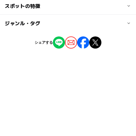
※送迎可能。電話でご予約下さい。
スポットの特徴
完全予約制です。
アクアライン連絡道袖ヶ浦インターチェンジから車で約5
剪定ばさみ・鎌・クワ・スコップ・ビニール手袋など貸出
大人の料金
分。
あり。
◯
ー
駐車場あり
ジャンル・タグ
駅から近い
収穫体験：3,000円
ブルーベリー食べ放題：1,080円
近くの駅
トマト食べ放題：1,080円
ー
ー
授乳室あり
託児所
ジャンル
袖ケ浦駅
シェアする
農業体験：1,000円
バーベキュー
体験施設
ー
ー
雨でもOK
ベビーカーOK
上総清川駅
タグ
ー
ー
食事持込OK
レストラン
巌根駅
夏休み2026
自然体験
ゴールデンウィーク2015
ー
ー
売店
オムツ交換台
ヒルナンデス!
収穫体験
GW
千葉・房総
駐車可能台数
10台
サツマイモ掘り
料理体験
ゴールデンウィーク
冬休み2025-2026
外遊び
駐車場料金
GW(ゴールデンウィーク)2027
収穫体験&BBQ
無料
久留里線
収穫+調理体験