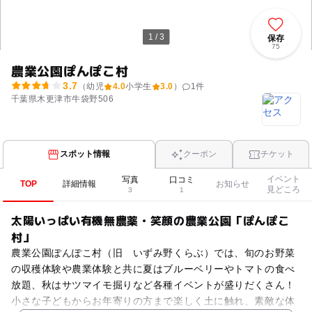
1 / 3
保存
75
農業公園ぽんぽこ村
3.7
（幼児
4.0
小学生
3.0
）
1
件
千葉県木更津市牛袋野506
スポット情報
クーポン
チケット
イベント
写真
口コミ
TOP
詳細情報
お知らせ
見どころ
3
1
太陽いっぱい有機無農薬・笑顔の農業公園「ぽんぽこ
村」
農業公園ぽんぽこ村（旧 いずみ野くらぶ）では、旬のお野菜
の収穫体験や農業体験と共に夏はブルーベリーやトマトの食べ
放題、秋はサツマイモ掘りなど各種イベントが盛りだくさん！
小さな子どもからお年寄りの方まで楽しく土に触れ、素敵な体