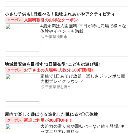
小さな子供も1日遊べる！動物ふれあいやアクティビティ
入園料割引のお得なクーポン
クーポン
4歳未満は入園無料!平日が特に穴場で様々な
体験やイベントも満載
千葉県成田市
地域最安値を目指す“1日滞在型”こどもの遊び場♪
お子さまの入場料 人数分 100円割引♪
クーポン
家族で1日あそび放題！楽しさジャンボな屋
内型プレイグラウンド
千葉県習志野市
屋内で楽しく遊ぼう☆進化した跳ねる×〇〇体験
新規ご利用が300円OFF！
クーポン
大迫力の滑り台や回転バーなど続々登場♪キ
ッズエリアは無料☆