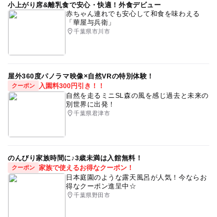
小上がり席&離乳食で安心・快適！外食デビュー
赤ちゃん連れでも安心して和食を味わえる
「華屋与兵衛」
千葉県市川市
屋外360度パノラマ映像×自然VRの特別体験！
入園料300円引き！！
クーポン
自然を走るミニSL森の風を感じ過去と未来の
別世界に出発！
千葉県君津市
のんびり家族時間に♪3歳未満は入館無料！
家族で使えるお得なクーポン！
クーポン
日本庭園のような露天風呂が人気！今ならお
得なクーポン進呈中☆
千葉県野田市