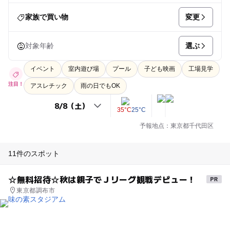
変更
家族で買い物
選ぶ
対象年齢
イベント
室内遊び場
プール
子ども映画
工場見学
注目！
アスレチック
雨の日でもOK
35°C
25°C
予報地点：東京都千代田区
11件のスポット
☆無料招待☆秋は親子でＪリーグ観戦デビュー！
東京都調布市