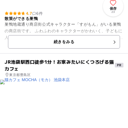
保存
23
4.7
6件
散策ができる巣鴨
巣鴨地蔵通り商店街公式キャラクター「すがもん」がいる巣鴨
の商店街です。 ふわふわのキャラクターがかわいく、子どもに
人気なので喜ぶこと間違いなしです。 JR巣鴨駅からも歩いてす
続きをみる
ぐなので、車がな...
JR池袋駅西口徒歩1分！お家みたいにくつろげる猫
カフェ
東京都豊島区