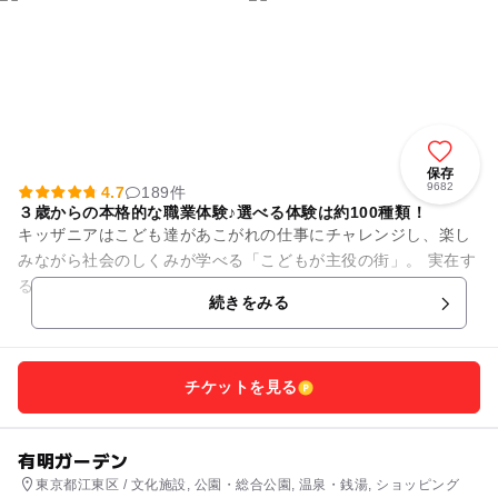
保存
9682
4.7
189件
３歳からの本格的な職業体験♪選べる体験は約100種類！
キッザニアはこども達があこがれの仕事にチャレンジし、楽し
みながら社会のしくみが学べる「こどもが主役の街」。 実在す
る企業が立ち並ぶ街の中では、約100種類の仕事やサービスが
続きをみる
体験できます。 仕...
チケットを見る
有明ガーデン
東京都江東区 / 文化施設, 公園・総合公園, 温泉・銭湯, ショッピング