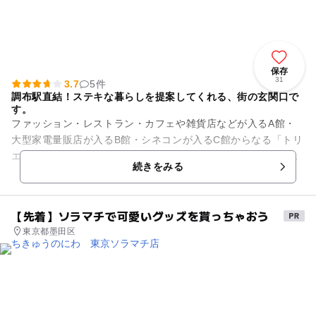
保存
31
3.7
5件
調布駅直結！ステキな暮らしを提案してくれる、街の玄関口で
す。
ファッション・レストラン・カフェや雑貨店などが入るA館・
大型家電量販店が入るB館・シネコンが入るC館からなる「トリ
エ京王調布」。あたたかな雰囲気のレンガ調タイルや緑化され
続きをみる
た壁のデザインが素敵なシ...
【先着】ソラマチで可愛いグッズを貰っちゃおう
東京都墨田区