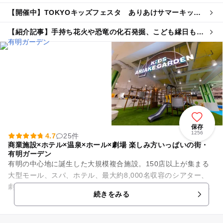
【開催中】TOKYOキッズフェスタ ありあけサマーキッズ
ランド
【紹介記事】手持ち花火や恐竜の化石発掘、こども縁日も！
有明ガーデンでキッズフェスタが開催
保存
1256
4.7
25件
商業施設×ホテル×温泉×ホール×劇場 楽しみ方いっぱいの街・
有明ガーデン
有明の中心地に誕生した大規模複合施設。150店以上が集まる
大型モール、スパ、ホテル、最大約8,000名収容のシアター、
劇団四季専用劇場などで構成されています。核となるモール
続きをみる
は、無料でご利用いただ...