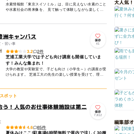
大人気！
水素情報館「東京スイソミル」は、目に見えない水素のこと
や水素社会の将来像を、 見て触って体験しながら楽しく学
べる総合的な学習施設です。 「水素ってなんだろう？」か
ら、...
豊洲キャンパス
保存
室・習い事
41
2件
3.2
芝浦工業大学では子ども向け講座も開催していま
す！みんな集まれ！
大学の教室や実験室で、子ども向け（小学生～）の講座が受
けられます。 芝浦工大の先生の楽しい授業を受けて、理系
の扉を開けてみませんか？ 大学の中庭は一般に開放されて
いる公開...
スポット
合う！人気のお仕事体験施設は第二
保存
7,812
編集部
区
85件
4.6
夏休みはここ!駐車場6時間無料で屋内で涼しく30種