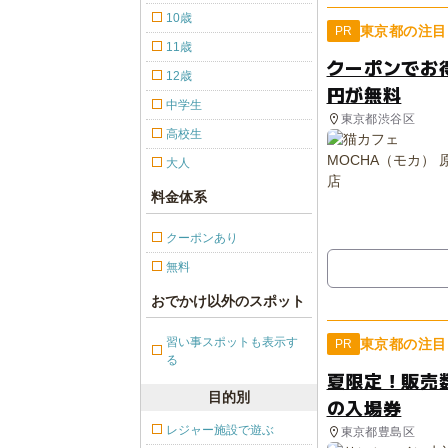
10歳
東京都の注目
PR
11歳
クーポンでお
12歳
円が無料
中学生
東京都渋谷区
高校生
大人
料金体系
クーポンあり
無料
おでかけ以外のスポット
習い事スポットも表示す
東京都の注目
PR
る
夏限定！販売
目的別
の入場券
レジャー施設で遊ぶ
東京都豊島区