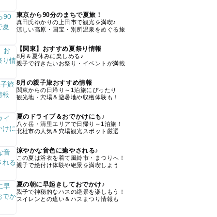
東京から90分のまちで夏旅！
真田氏ゆかりの上田市で観光を満喫♪
涼しい高原・国宝・別所温泉をめぐる旅
【関東】おすすめ夏祭り情報
8月＆夏休みに楽しめる♪
親子で行きたいお祭り・イベントが満載
8月の親子旅おすすめ情報
関東からの日帰り～1泊旅にぴったり
観光地・穴場＆避暑地や収穫体験も！
夏のドライブ＆おでかけにも♪
八ヶ岳・清里エリアで日帰り～1泊旅！
北杜市の人気＆穴場観光スポット厳選
涼やかな音色に癒やされる♪
この夏は浴衣を着て風鈴市・まつりへ！
親子で絵付け体験や絶景を満喫しよう
夏の朝に早起きしておでかけ♪
親子で神秘的なハスの絶景を楽しもう！
スイレンとの違い＆ハスまつり情報も