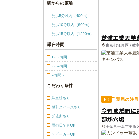
駅からの距離
徒歩5分以内（400m）
徒歩10分以内（800m）
徒歩15分以内（1200m）
芝浦工業大学
滞在時間
東京都江東区 / 教
1～2時間
2～4時間
4時間～
こだわり条件
駐車場あり
千葉県の注目
PR
授乳スペースあり
今週まだ間に
託児所あり
部が穴場
雨の日でもOK
千葉県千葉市美浜
ベビーカーOK