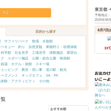
東京都
決定
予報地点：
2026年08
8月7日(
目的から探す
園
サファリパーク
牧場
水族館
ーベキュー
釣り
自然景観
果物狩り・収穫体験
33
・科学館
社会見学
工場見学
体験施設
展望台
ック
スポーツ施設
公園・総合公園
映画館
・銭湯
ホテル・旅館
スキー場
ショッピング
教室・習い事
道の駅
観光
お出か
ューズメント
キッズカフェ
SA・PA
いこーよ
然体験・アクティビティ
その他
一覧