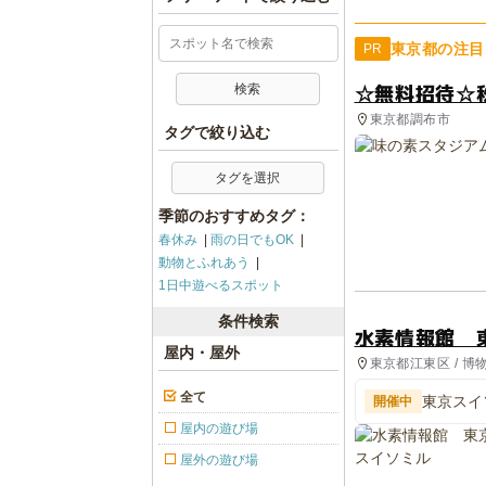
東京都の注目
PR
☆無料招待☆
東京都調布市
タグで絞り込む
タグを選択
季節のおすすめタグ：
春休み
雨の日でもOK
動物とふれあう
1日中遊べるスポット
条件検索
水素情報館 
屋内・屋外
東京都江東区 / 博
全て
東京スイ
開催中
屋内の遊び場
屋外の遊び場