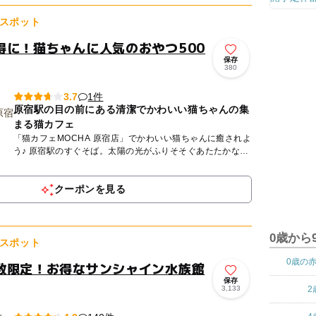
スポット
得に！猫ちゃんに人気のおやつ500
保存
380
1件
3.7
原宿駅の目の前にある清潔でかわいい猫ちゃんの集
まる猫カフェ
「猫カフェMOCHA 原宿店」でかわいい猫ちゃんに癒されよ
う♪ 原宿駅のすぐそば。太陽の光がふりそそぐあたたかな空
間で、大きな窓から原宿の街並みを猫たちと見おろせます☆
...
クーポンを見る
0歳から
スポット
0歳の
数限定！お得なサンシャイン水族館
保存
3,133
2