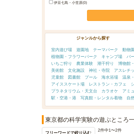
伊豆七島・小笠原(0)
ジャンルから探す
室内遊び場
遊園地
テーマパーク
動物
植物園・フラワーパーク
キャンプ場
バ
いちご狩り
農業体験
潮干狩り
博物館
美術館
文化施設
神社・寺院
アスレチ
児童館
図書館
プール
海水浴場
温泉
アイススケート場
レストラン・カフェ
プラネタリウム・天文台
カラオケ
アミ
駅・空港・港
写真館・レンタル着物
自
東京都の科学実験の遊ぶところ
2件中1〜2件
フリーワードで絞り込む