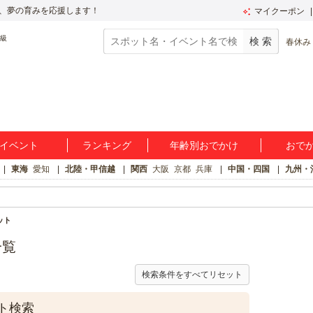
、夢の育みを応援します！
マイクーポン
春休み
イベント
ランキング
年齢別おでかけ
おで
東海
愛知
北陸・甲信越
関西
大阪
京都
兵庫
中国・四国
九州・
ット
一覧
検索条件をすべてリセット
ト検索