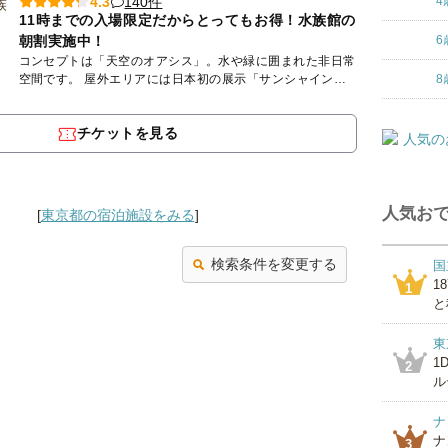
140件
4.3
4
11時までの入場限定だからとってもお得！水族館の
朝割実施中！
6
コンセプトは「天空のオアシス」。水や緑に囲まれた非日常
空間です。 屋外エリアには日本初の展示「サンシャインア
8
クアリング」が登場。頭上にあるドーナツ型水槽をアシカが
気持ちよさ...
チケットを見る
人気おで
[
東京都の宿泊施設をみる
]
検索条件を変更する
国
1
1
と
東
1
2
ル
ナ
ナ
3