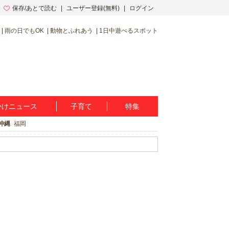
保存/あとで読む
ユーザー登録(無料)
ログイン
雨の日でもOK
動物とふれあう
1日中遊べるスポット
かけニュース
子育て
特集
沖縄
福岡