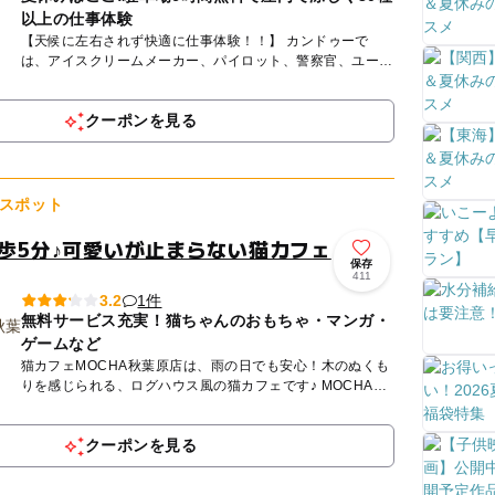
以上の仕事体験
【天候に左右されず快適に仕事体験！！】 カンドゥーで
は、アイスクリームメーカー、パイロット、警察官、ユーチ
ューバー、モデル、スペースセンタークルー、歯科医など約
30種以上の...
クーポンを見る
スポット
徒歩5分♪可愛いが止まらない猫カフェ
保存
411
1件
3.2
無料サービス充実！猫ちゃんのおもちゃ・マンガ・
ゲームなど
猫カフェMOCHA秋葉原店は、雨の日でも安心！木のぬくも
りを感じられる、ログハウス風の猫カフェです♪ MOCHAが
目指しているのは、人も、猫も、その時にいちばん幸せな
こ...
クーポンを見る