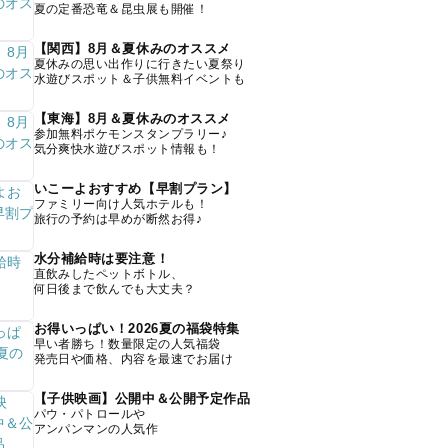
夏の定番恐竜＆昆虫展も開催！
【関西】8月＆夏休みのオススメ
夏休みの思い出作りに行きたい夏祭り
水遊びスポット＆子供無料イベントも
【東海】8月＆夏休みのオススメ
参加無料ポケモンスタンプラリー♪
気分爽快水遊びスポット情報も！
いこーよおすすめ【早割プラン】
ファミリー向け人気ホテルも！
旅行の予約は早めが断然お得♪
水分補給時は要注意！
直飲みしたペットボトル、
何日後まで飲んでも大丈夫？
お得いっぱい！2026夏の福袋特集
早い者勝ち！数量限定の人気福袋
発売日や価格、内容を最速でお届け
【子供映画】公開中＆公開予定作品
パウ・パトロールや
アンパンマンの人気作