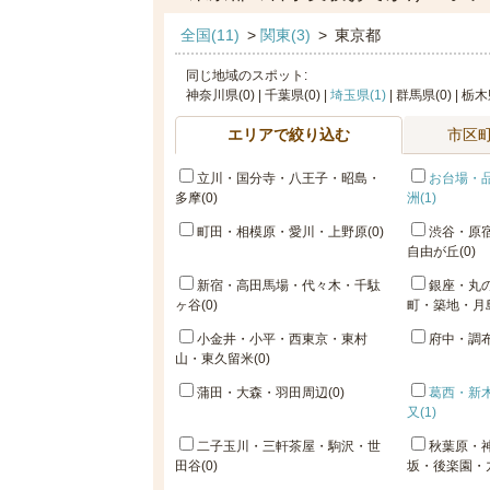
全国(11)
>
関東(3)
>
東京都
同じ地域のスポット:
神奈川県(0) | 千葉県(0) |
埼玉県(1)
| 群馬県(0) | 栃木
エリアで絞り込む
市区
立川・国分寺・八王子・昭島・
お台場・
多摩(0)
洲(1)
町田・相模原・愛川・上野原(0)
渋谷・原
自由が丘(0)
新宿・高田馬場・代々木・千駄
銀座・丸
ヶ谷(0)
町・築地・月島
小金井・小平・西東京・東村
府中・調布
山・東久留米(0)
蒲田・大森・羽田周辺(0)
葛西・新
又(1)
二子玉川・三軒茶屋・駒沢・世
秋葉原・
田谷(0)
坂・後楽園・九