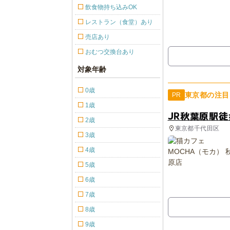
飲食物持ち込みOK
レストラン（食堂）あり
売店あり
おむつ交換台あり
対象年齢
0歳
東京都の注目
PR
1歳
JR秋葉原駅
2歳
東京都千代田区
3歳
4歳
5歳
6歳
7歳
8歳
9歳