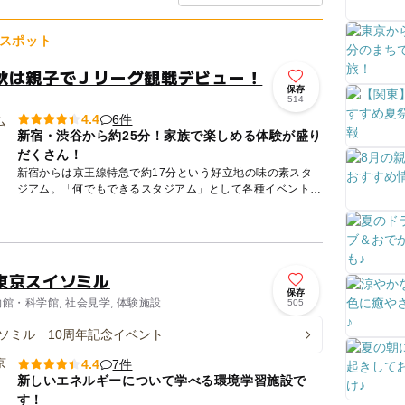
スポット
秋は親子でＪリーグ観戦デビュー！
保存
514
6件
4.4
新宿・渋谷から約25分！家族で楽しめる体験が盛り
だくさん！
新宿からは京王線特急で約17分という好立地の味の素スタ
ジアム。「何でもできるスタジアム」として各種イベントが
開催されているほか、JリーグのFC東京・東京ヴェルディの
ホームスタ...
東京スイソミル
保存
物館・科学館, 社会見学, 体験施設
505
ソミル 10周年記念イベント
7件
4.4
新しいエネルギーについて学べる環境学習施設で
す！