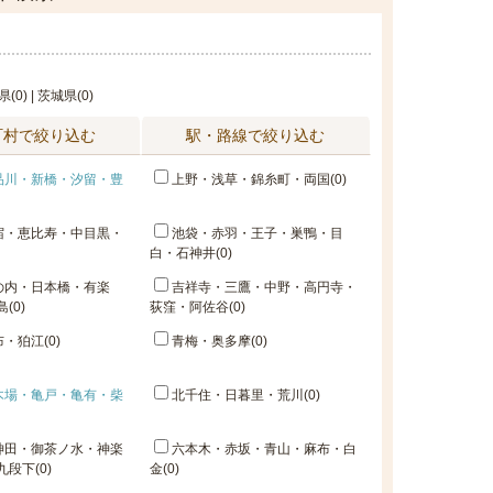
県(0) | 茨城県(0)
町村で絞り込む
駅・路線で絞り込む
品川・新橋・汐留・豊
上野・浅草・錦糸町・両国(0)
宿・恵比寿・中目黒・
池袋・赤羽・王子・巣鴨・目
白・石神井(0)
の内・日本橋・有楽
吉祥寺・三鷹・中野・高円寺・
(0)
荻窪・阿佐谷(0)
・狛江(0)
青梅・奥多摩(0)
木場・亀戸・亀有・柴
北千住・日暮里・荒川(0)
神田・御茶ノ水・神楽
六本木・赤坂・青山・麻布・白
段下(0)
金(0)