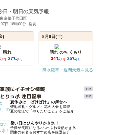
今日・明日の天気予報
東京都千代田区
月07日 18時00分
発表
金)
8月8日(土)
晴れ
晴れ のち くもり
℃
27℃
34℃
25℃
[+2]
[+3]
[+1]
[-1]
降水確率・週間天気を見る
け家族にイチオシ情報
とりっぷ 注目記事
夏休みは「ばけばけ」の舞台へ
聖地巡礼・グルメ・花火大会を満喫！
夏の松江で「やりたいこと」をご紹介
暑い日はひんやりかき氷！
子供が笑顔になる♪ふわふわ天然かき氷
関東の有名＆おすすめ店を厳選紹介