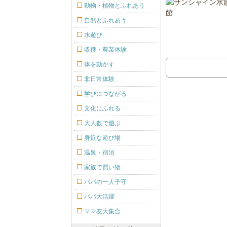
動物・植物とふれあう
自然とふれあう
水遊び
収穫・農業体験
体を動かす
非日常体験
学びにつながる
文化にふれる
大人数で遊ぶ
身近な遊び場
温泉・宿泊
家族で買い物
パパの一人子守
パパ大活躍
ママ友大集合