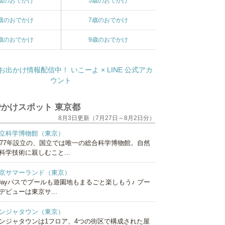
歳のおでかけ
5歳のおでかけ
歳のおでかけ
7歳のおでかけ
歳のおでかけ
9歳のおでかけ
かけスポット 東京都
8月3日更新（7月27日～8月2日分）
立科学博物館（東京）
877年設立の、国立では唯一の総合科学博物館。自然
科学技術に親しむこと...
京サマーランド（東京）
Dayパスでプールも遊園地もまるごと楽しもう♪ プー
デビューは東京サ...
ンジャタウン（東京）
ンジャタウンは1フロア、4つの街区で構成された屋