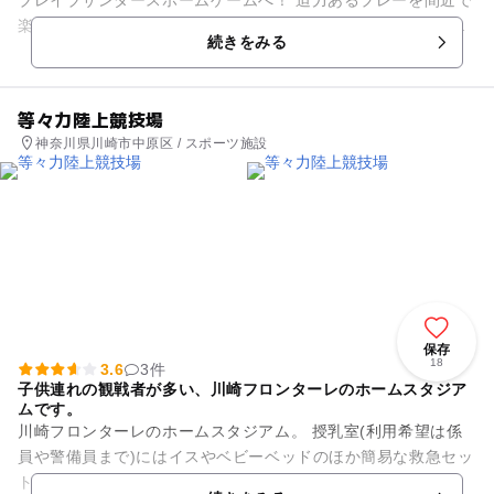
楽しめる試合以外にも、会場内には家族連れで楽しめる要素が
続きをみる
いっぱい！ 場外...
等々力陸上競技場
神奈川県川崎市中原区 / スポーツ施設
保存
18
3.6
3件
子供連れの観戦者が多い、川崎フロンターレのホームスタジア
ムです。
川崎フロンターレのホームスタジアム。 授乳室(利用希望は係
員や警備員まで)にはイスやベビーベッドのほか簡易な救急セッ
トも用意されているほか、場内3ヶ所にベビーカー置き場があ