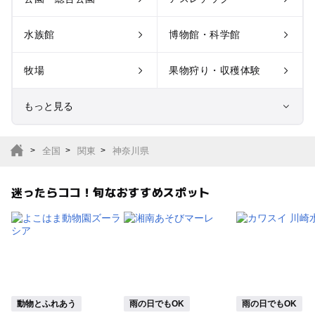
水族館
博物館・科学館
牧場
果物狩り・収穫体験
もっと見る
室内遊び場
遊園地
全国
関東
神奈川県
テーマパーク
動物園
迷ったらココ！旬なおすすめスポット
サファリパーク
植物園・フラワーパー
ク
キャンプ場
バーベキュー
釣り
自然景観
動物とふれあう
雨の日でもOK
雨の日でもOK