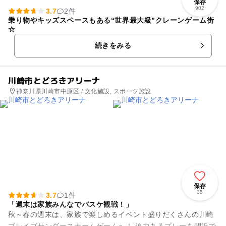
保存
902
3.7
2件
乗り物やキッズスペースもある“世界最大級”クレーンゲーム街
☆
続きをみる
川崎市とどろきアリーナ
神奈川県川崎市中原区 / 文化施設, スポーツ施設
保存
35
3.7
1件
「週末は家族みんなでバスケ観戦！」
秋～春の週末は、家族で楽しめるイベント盛りだくさんの川崎
ブレイブサンダースホームゲームへ！ 迫力あるプレーを間近で