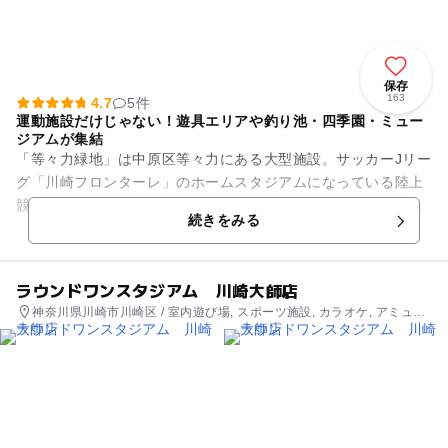
保存
163
4.7
5件
運動施設だけじゃない！遊具エリアや釣り池・四季園・ミュー
ジアムが集結
「等々力緑地」は中原区等々力にある大型施設。サッカーJリー
グ「川崎フロンターレ」のホームスタジアムになっている陸上
競技場を始め、野球場、サッカー場、テニスコート、とどろき
続きをみる
アリーナなどの運動施設が...
ラウンドワンスタジアム 川崎大師店
神奈川県川崎市川崎区 / 室内遊び場, スポーツ施設, カラオケ, アミュー
ズメント