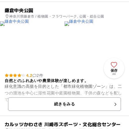
鎌倉中央公園
神奈川県鎌倉市 / 植物園・フラワーパーク, 公園・総合公園
保存
44
4.2
2件
自然とのふれあいや農業体験が楽しめます。
緑化意識の高揚を目的とした「都市緑化植物園ゾーン」は、二
つの溜池を中心に湿性花園や庭園植物園、子供の森などを配し
ています。現存する田畑などの景観を保ちながら多様な余暇活
続きをみる
動の場として利用できる「自...
カルッツかわさき 川崎市スポーツ・文化総合センター