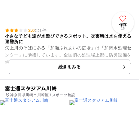
保存
16
3.0
1件
小さな子ども達が水遊びできるスポット。災害時は水を使える
避難所に
矢上川のそばにある「加瀬ふれあいの広場」は「加瀬水処理セ
ンター」に隣接しています。全国初の処理場上部に防災設備を
備えた「防災避難広場」で、防災樹林、扇形水幕、放水銃、ゲ
続きをみる
ートシャワーなどを完備。災...
富士通スタジアム川崎
神奈川県川崎市川崎区 / スポーツ施設