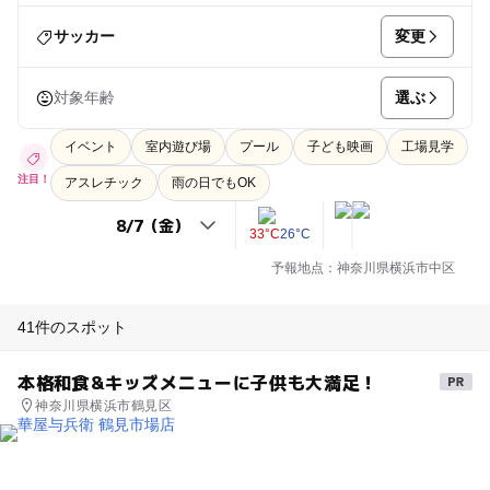
変更
サッカー
選ぶ
対象年齢
イベント
室内遊び場
プール
子ども映画
工場見学
注目！
アスレチック
雨の日でもOK
33°C
26°C
予報地点：神奈川県横浜市中区
41件のスポット
本格和食&キッズメニューに子供も大満足！
神奈川県横浜市鶴見区