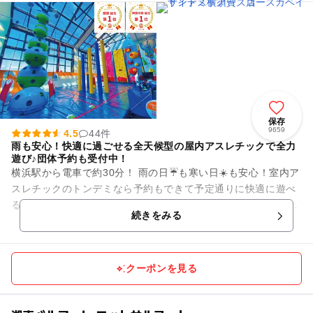
保存
9659
4.5
44件
雨も安心！快適に過ごせる全天候型の屋内アスレチックで全力
遊び♪団体予約も受付中！
横浜駅から電車で約30分！ 雨の日☔も寒い日☀️も安心！室内ア
スレチックのトンデミなら予約もできて予定通りに快適に遊べ
る✨ 大人も子供もみんなが楽しめる世界中から集めた最新アク
続きをみる
ティビティが盛...
クーポンを見る