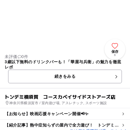
保存
6
未評価
0件
3歳以下無料のドリンクバーも！「華屋与兵衛」の魅力を徹底
レポ
続きをみる
トンデミ横須賀 コースカベイサイドストアーズ店
神奈川県横須賀市 / 室内遊び場, アスレチック, スポーツ施設
【お知らせ】映画応援キャンペーン開催📢✨
【紹介記事】熱中症知らずの屋内で全力遊び！ トンデミの
親子割引プランが夏限定で登場