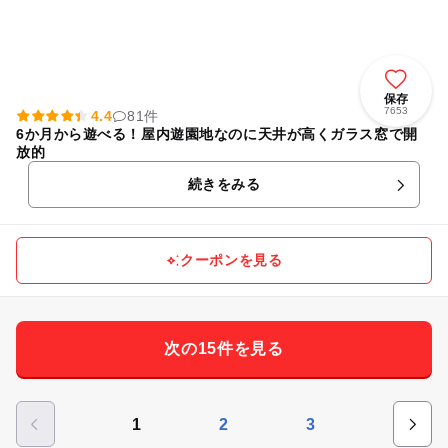
保存
7653
4.4
81件
6か月から遊べる！屋内遊園地なのに天井が高くガラス窓で開
放的
続きをみる
クーポンを見る
次の15件を見る
1
2
3