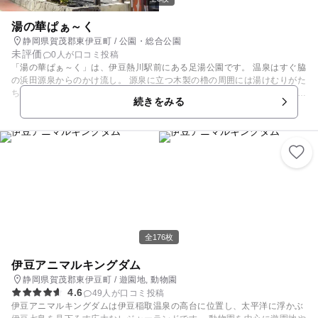
湯の華ぱぁ～く
静岡県賀茂郡東伊豆町 / 公園・総合公園
未評価
0人が口コミ投稿
「湯の華ぱぁ～く」は、伊豆熱川駅前にある足湯公園です。 温泉はすぐ脇
の浜田源泉からのかけ流し。 源泉に立つ木製の櫓の周囲には湯けむりがた
ちのぼり、ゆで玉子が体験できる温泉池もあります。 年中無休の観光案内
続きをみる
所も併設されていて、気軽に立ち寄ることができます。 タオルを忘れてし
まった場合、こちらで購入できるので安心です。 熱川バナナワニ園など、
レジャー施設も近くにありますので、１日楽しんだあとに家族で旅の疲れ
を癒してみては？
全176枚
伊豆アニマルキングダム
静岡県賀茂郡東伊豆町 / 遊園地, 動物園
4.6
49人が口コミ投稿
伊豆アニマルキングダムは伊豆稲取温泉の高台に位置し、太平洋に浮かぶ