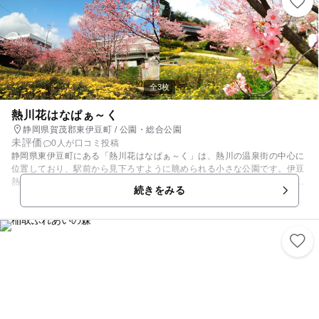
クアウトまで楽しめます。 ※卓球・カラオケ・漫画コーナー・プールは無
料でご利用いただけるほか、ゲームコーナー(有料)もございます。
全3枚
熱川花はなぱぁ～く
静岡県賀茂郡東伊豆町 / 公園・総合公園
未評価
0人が口コミ投稿
静岡県東伊豆町にある「熱川花はなぱぁ～く」は、熱川の温泉街の中心に
位置しており、駅前から見下ろすように眺められる小さな公園です。伊豆
熱川駅より徒歩約３分とアクセスも抜群です。園内には、熱川桜や季節の
続きをみる
草花が植えられ、訪れる方々を楽しませてくれます。近くにはお湯かけ弁
財天もあり、足を刺激するデコボコがあります。また、周辺には温泉施設
もあるので、ご家族でゆっくりとした一日を過ごしてみてはいかがでしょ
うか。