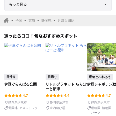
もっと見る
室内遊び場
遊園地
全国
東海
静岡県
片瀬白田駅
テーマパーク
動物園
迷ったらココ！旬なおすすめスポット
サファリパーク
植物園・フラワーパー
ク
キャンプ場
バーベキュー
釣り
自然景観
日帰り
日帰り
動物とふれあう
伊豆ぐらんぱる公園
リトルプラネット ららぽ
伊豆シャボテン動
いちご狩り
農業体験
ーと沼津
4.7
4.4
4.7
潮干狩り
社会見学
静岡県伊東市
静岡県沼津市
静岡県伊東市
遊園地
アスレチック
室内遊び場
動物園
植物園・
パーク
工場見学
体験施設