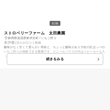
全2枚
ストロベリーファーム 太田農園
静岡県賀茂郡東伊豆町 / いちご狩り
未評価
0人が口コミ投稿
酸味がなく甘くて柔らかい章姫と、ちょっと酸味があり大粒の紅ほっぺの
いちご狩りが体験できる農園です。ビニールハウスの中はベビーカーも入
っていける、高設栽培になっていて土もつかないので清潔です。だっこや
続きをみる
おんぶでも腰をかがめず収穫が出来るのでママには助かりますよね。 休憩
室には南国のフルーツのバナナ等の実をつけている姿も楽しめます。お土
産には無農薬のいちごジャムが人気ですよ。 【いちご狩り情報】 例年12
月～5月