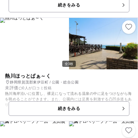
続きをみる
全3枚
熱川ほっとぱぁ～く
静岡県賀茂郡東伊豆町 / 公園・総合公園
未評価
0人が口コミ投稿
熱川海岸沿いに位置し、裸足になって流れる温泉の中に足をつけながら海
を眺めることができます。また、公園内には足裏を刺激する凸凹歩道もあ
り健康散歩も楽しめます。バリヤフリー対応のトイレも完備されていま
続きをみる
す。 ほっとぱーくのすぐ下が海岸線になっているので、海を眺めながら足
湯に浸かることもできます。