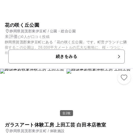
花の咲く丘公園
静岡県賀茂郡東伊豆町 / 公園・総合公園
未評価
0人が口コミ投稿
静岡県賀茂郡東伊豆町にある「花の咲く丘公園」です。町営グランドに隣
接するこの公園は、26.030平方メートルの広大な敷地に、桜・つつじ・
椿・あじさいなど50種類以上・1万株以上もの花木が植裁管理されてお
続きをみる
り、散策路もあって四季を通して楽しめます。小さな子どもから、ご年配
の方にまで楽しめるスポットです。近隣には、「伊豆アニマルキングダ
ム」があります。太平洋に浮かぶ伊豆七島を見下ろす広大なレジャーラン
ドです。動物園を中心に遊園地やスポーツ施設を備え、生きものにふれあ
う事ができ、自然のままの動物を観察する事ができます。
全2枚
ガラスアート体験工房 上田工芸 白田本店教室
静岡県賀茂郡東伊豆町 / 体験施設