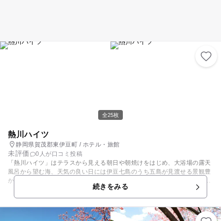
全25枚
熱川ハイツ
静岡県賀茂郡東伊豆町 / ホテル・旅館
未評価
0人が口コミ投稿
「熱川ハイツ」はテラスから見える朝日や朝焼けをはじめ、大浴場の露天
風呂から望む海、天気の良い日には伊豆七島のうち五島が見渡せる景観豊
かな宿泊施設です。客室は「和室」「洋室」「露天風呂付客室」「特別
続きをみる
室」があり、家族のプランに合わせて選べます。 館内施設も充実。温泉宿
の定番「卓球」「カラオケ」はもちろん、約1,800冊の漫画が読み放題の
「漫画コーナー」、伊豆地方の特産を揃えた「売店」、太平洋を見渡せる
夏期限定の「屋外プール」などがそろっており、チェックインからチェッ