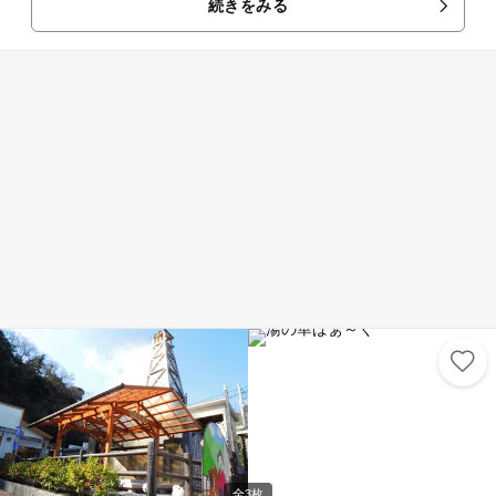
続きをみる
マゾンマナティーにも会えます。 熱帯性スイレンをはじめ、約5000種の
熱帯植物や果樹も展示しており、とれたてのバナナやパパイヤは併設のフ
ルーツパーラーで味わうことができます。 ------ IZA7（イザセブン） 静岡
の以下の7施設が伊豆を盛り上げるため共同イベント等企画していきま
す！ 是非伊豆半島へお越しください！ ・動物園 （熱川バナナワニ園、伊
豆アニマルキングダム、伊豆シャボテン公園、三島市立楽寿園） ・水族館
（伊豆・三津シーパラダイス、あわしまマリンパーク、下田海中水族館）
全3枚