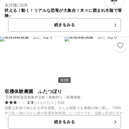
保存
4
未評価
0件
吠える！動く！リアルな恐竜が大集合！木々に囲まれ木陰で冒
険♪
続きをみる
全2枚
収穫体験農園 ふたつぼり
静岡県賀茂郡東伊豆町 / 果物狩り・収穫体験
2.9
1人が口コミ投稿
温暖な気候で知られる伊豆稲取。そんな稲取でも南側の海に面し、7000
坪の段々畑のみかん畑が収穫体験農園ふたつぼりです。温暖な気候を生か
し、みかん狩りが出来る種類は約16種類！1月～5月には、2～3種類のみ
続きをみる
かんを一緒に味わえます。 みかん狩り以外にも、収穫したてのみかんを使
っての生ジュース搾り体験や、オリジナルジャム作りも体験できます。お