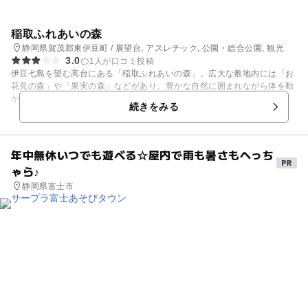
稲取ふれあいの森
静岡県賀茂郡東伊豆町 / 展望台, アスレチック, 公園・総合公園, 観光
3.0
1人が口コミ投稿
伊豆七島を望む高台にある「稲取ふれあいの森」。広大な敷地内には「お
花見の森」や「果実の森」などがあり、豊かな自然に囲まれながら体を動
かして遊べます。3月下旬～4月上旬には約50本のソメイヨシノが咲き、
続きをみる
お花見スポットに。その他にも四季折々の花が咲く園内は、散策やリラッ
クスにもってこいなので家族連れにおすすめです。 中でも子ども達に人気
なのが、地元出身の小林崇氏によるツリーハウスと長いすべり台。アスレ
チック施設もあるのでアクティブな遊びが大好きな子ども達はきっと大喜
年中無休いつでも遊べる☆屋内で雨も暑さもへっち
びするはず♪ 自然の中で遊ぶ楽しみを知る良い機会になるはずです♪
ゃら♪
静岡県富士市