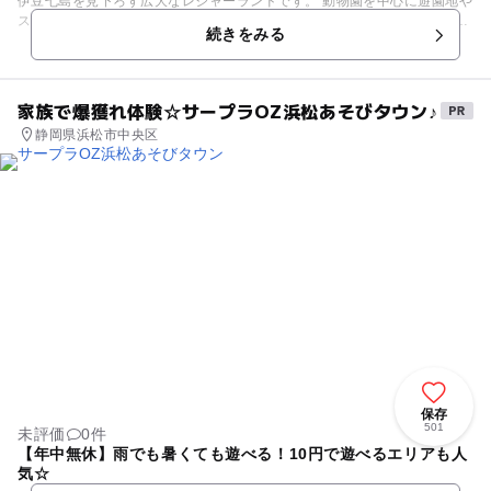
伊豆七島を見下ろす広大なレジャーランドです。 動物園を中心に遊園地や
スポーツ施設を備え、お子様でも生きものにふれあう事ができ、自然のま
続きをみる
まの動物を観察する事ができます。 園内にはホワイトタイガーやライオン
などの肉食動物がいる猛獣の展示場や、キリンやサイ、シマウマなどが放
し飼いで暮らすウォーキングサファリゾーンのある動物園をメインに、観
覧車やゴーカート、サンディークリークなどのたくさんのアトラクション
家族で爆獲れ体験☆サープラOZ浜松あそびタウン♪
を揃えた遊園地や、パターゴルフ場、ゴルフ練習場があります。 ★餌やり
静岡県浜松市中央区
体験/あり（詳細はHPをご確認ください） ★小動物のふれあい広場/あり
（詳細はHPをご確認ください） ★併設遊園地/あり ■ゴルフ ・ゴルフ練習
場 海に向かってナイスショット！300メートルの壮大な打放し練習場
・天然芝パターゴルフ場 お父さんの腕のみせどころ！3コース・27ホ
ールの本格的な天然芝パターコース ・人工芝パターゴルフ場 親子そ
ろって楽しもう！小さなお子様でも楽しめる気軽なコース ---- IZA7
（イザセブン） 静岡の以下の７施設が伊豆を盛り上げるため共同イベント
等企画していきます！ 是非伊豆半島へお越しください！ ・動物園 （熱川
バナナワニ園、伊豆アニマルキングダム、伊豆シャボテン公園、三島市立
楽寿園） ・水族館 （伊豆・三津シーパラダイス、あわしまマリンパー
ク、下田海中水族館）
保存
501
未評価
0件
【年中無休】雨でも暑くても遊べる！10円で遊べるエリアも人
気☆