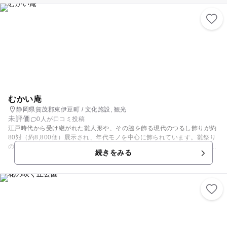
むかい庵
静岡県賀茂郡東伊豆町 / 文化施設, 観光
未評価
0人が口コミ投稿
江戸時代から受け継がれた雛人形や、その脇を飾る現代のつるし飾りが約
80対（約8,800個）展示され、年代モノを中心に飾られています。雛祭り
の際雛壇の両脇に一対のつるし飾りを飾る風習が古く江戸時代からありま
続きをみる
した。 母から娘へ娘から孫へ。幾種類もの人形たちに一つ一つ思いを込め
子どもたちの幸せを願います。ぜひお子様を連れていらして下さい。海に
面した会場からは、伊豆七島も望めます！！