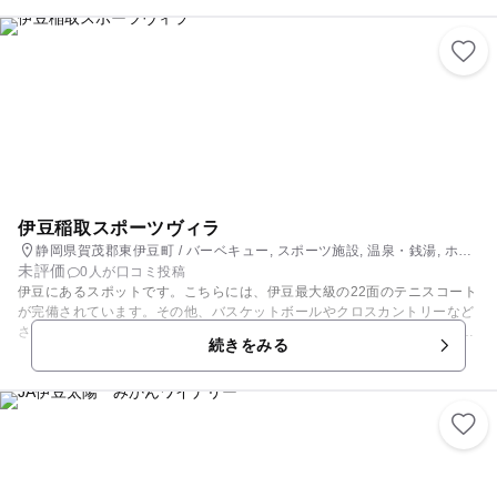
子さんでも、レシピを見ながらスタッフが親切に教えてくれるので、伊豆
のお土産も手作り出来ますね。 畑や休憩所からの景色も抜群。お天気の良
い日は伊豆七島の大島も見る事が出来ます。美しい海を見ながらのみかん
の味は、格別です。 【果物狩りカレンダー】 ■みかん 10月～5月末(品種
により異なる)
伊豆稲取スポーツヴィラ
静岡県賀茂郡東伊豆町 / バーベキュー, スポーツ施設, 温泉・銭湯, ホテ
未評価
ル・旅館
0人が口コミ投稿
伊豆にあるスポットです。こちらには、伊豆最大級の22面のテニスコート
が完備されています。その他、バスケットボールやクロスカントリーなど
さまざまなスポーツ施設への手配もしてくれるので、体を動かしたいファ
続きをみる
ミリーにはぴったりのスポットとなっています。日帰り入浴も可能なの
で、汗をかいても安心です。 また、こちらでは食事も楽しめます。バーベ
キューや、バイキングがあるので、食べ盛りの子どもも満足。 居心地の良
いメゾネットタイプのコテージや、ホテルライクなお部屋など、宿泊にも
最適。