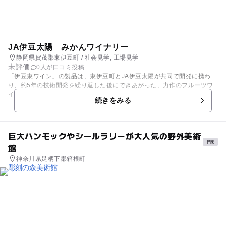
JA伊豆太陽 みかんワイナリー
静岡県賀茂郡東伊豆町 / 社会見学, 工場見学
未評価
0人が口コミ投稿
「伊豆東ワイン」の製品は、東伊豆町とJA伊豆太陽が共同で開発に携わ
り、約5年の技術開発を繰り返した後にできあがった、力作のフルーツワ
インです！ みかんワインをはじめ、やまももワイン、アロエワイン、うめ
続きをみる
ワイン、さくらのお酒、しそ酒などなど種類も豊富。ワインの販売のほ
か、入場無料で試飲も出来ます。試飲のできないお子様は工場見学もあり
ますので、そちらでみかんがワインに変わっていく様子を見学してみて！
巨大ハンモックやシールラリーが大人気の野外美術
館
神奈川県足柄下郡箱根町