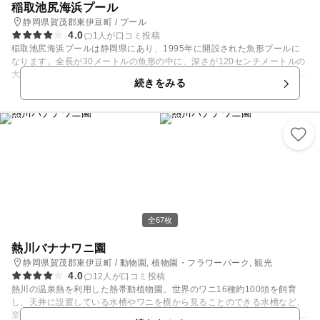
稲取池尻海浜プール
静岡県賀茂郡東伊豆町 / プール
4.0
1人が口コミ投稿
稲取池尻海浜プールは静岡県にあり、1995年に開設された魚形プールに
なります。全長が30メートルの魚形の中に、深さが120センチメートルの
大人用プールと深さが80センチメートルの子供用プールがあり柵で分けら
続きをみる
れています。プールのすぐ横には芝生広場があり、広さが300平方メート
ルです。道路より1メートルほど高い位置に作られている為、見晴らしが
とても良いです。また岩に囲まれた天然プールのような稲取池尻海岸ウキ
ウキビーチが併設されています。
全67枚
熱川バナナワニ園
静岡県賀茂郡東伊豆町 / 動物園, 植物園・フラワーパーク, 観光
4.0
12人が口コミ投稿
熱川の温泉熱を利用した熱帯動植物園。世界のワニ16種約100頭を飼育
し、天井に設置している水槽やワニを横から見ることのできる水槽など、
楽しい仕掛けもたくさん。 その他に、日本で唯一ニシレッサーパンダ、ア