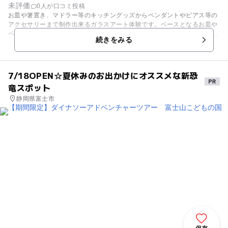
未評価
0人が口コミ投稿
お皿や箸置き、マドラー等のキッチングッズからペンダントやピアス等の
アクセサリーまで制作出来るガラスアート体験です。ベースとなるお皿や
ペンダントに自分の好きな色や形のガラスをデザインし、フュージングと
続きをみる
言う手法で作品を作り上げていきます。高熱で溶かして貼り付けるこの手
法は、工房のスタッフが行ってくれます。ガラスの上にガラスを乗せると
ころまでが体験なので、安全でしかも自分の納得のいくデザインになるま
で、じっくり作成する事が出来ます。 他にもグラスに彫刻するサンドブラ
7/18OPEN☆夏休みのお出かけにオススメな新恐
ストの体験もできます。同じ形のグラスでも、家族で違ったデザインが出
竜スポット
来るはず。どちらも小さなお子さん体験できます。 自分で作ったガラスア
ートは、一生の宝物になるくらい美しい作品になるはずです！
静岡県富士市