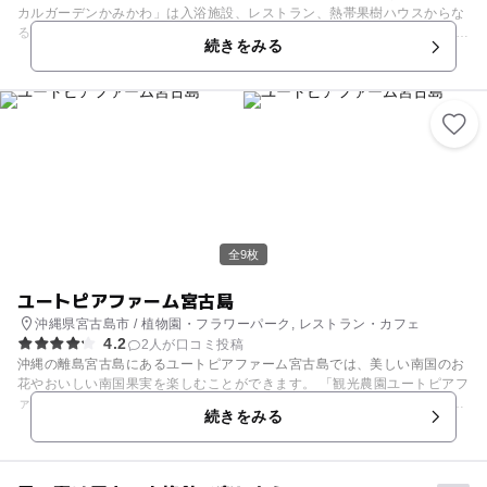
カルガーデンかみかわ」は入浴施設、レストラン、熱帯果樹ハウスからな
る住民憩いの場です。 温泉は肩こり、疲労回復、冷え症等の症状の緩和が
続きをみる
期待できるドゴール湯です。 小高い丘にある露天風呂からは緑豊かな町の
風景、薩摩富士と呼ばれる雄大な開聞岳、青く美しい錦江湾が望めます。
錦江湾と開聞岳に沈む夕日の美しさは類を見ないほどです。 熱帯果樹ハウ
スでは、ハイビスカスなど季節の草花や、たわわに実ったバナナなど南国
らしい熱帯の植物や果樹を観察できます。 展望レストラン「ながめ亭」か
らも美しい風景が眼前に広がります。 メニューは錦江町特産「ヒラマサ」
を使ったご当地グルメの他、地元の新鮮なカンパチ、甘エビ、マグロなど
を盛り付けた「トロピカル海鮮」が人気です。 入浴料が懐にやさしいお値
段なので気軽に立ち寄れます。石鹸類は有料になりますのでご注意くださ
い。
全9枚
ユートピアファーム宮古島
沖縄県宮古島市 / 植物園・フラワーパーク, レストラン・カフェ
4.2
2人が口コミ投稿
沖縄の離島宮古島にあるユートピアファーム宮古島では、美しい南国のお
花やおいしい南国果実を楽しむことができます。 「観光農園ユートピアフ
ァーム宮古島」の見学コースでは、マンゴーやパイナップルなどのトロピ
続きをみる
カルフルーツやハイビスカスなどの熱帯花木が間近で見て楽しめます。 主
に南アフリカで咲いているお花「ブーゲンビレア」の花園は、鮮やかな白
とピンクが美しく、子どもから大人までを魅了しています。ハワイで有名
な「ハイビスカス」の花園では、色とりどりの元気なお花に圧倒されま