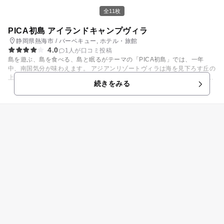
全11枚
PICA初島 アイランドキャンプヴィラ
静岡県熱海市 / バーベキュー, ホテル・旅館
4.0
1人が口コミ投稿
島を遊ぶ、島を食べる、島と眠るがテーマの「PICA初島」では、一年
中、南国気分が味わえます。 アジアンリゾートヴィラは海を見下ろす丘の
上に立つコテージタイプの宿泊施設で、潮騒や海風の音を聞きながら眠
続きをみる
り、海を五感で体感して頂くため、あえて屋根や壁はテント地というこだ
わり。 アイランドヴィラは緑が一面に広がるガーデンに、冷暖房・トイ
レ・シャワールームを完備したコテージや、トレーラーハウスが用意され
ています。 また、夏季限定で海水を利用した海のプールもオープンしま
す！ アジアンフードやアジアンドリンクを楽しみながら、思いっきり海を
感じることができますよ！