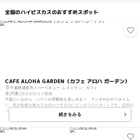
全国のハイビスカスのおすすめスポット
CAFE ALOHA GARDEN（カフェ アロハ ガーデン）
千葉県浦安市 / バーベキュー, レストラン・カフェ
未評価
0人が口コミ投稿
千葉にいながら、ハワイの雰囲気を楽しめる！ ランチやおやつタイム
に、気分転換を兼ねてお出かけするのにピッタリのスポットです。店内は
ステンドグラスや南国風の植物で、開放感あふれる空間。 ファミリー歓迎
続きをみる
ということで、子連れもゆっくり食事を楽しめるのが大きな魅力です。オ
ムライスやロコモコなど、子どもに人気のメニューがそろい、外にはブラ
ンコがあるので、子どもの遊びを見守りながら、大人はゆったりとティー
タイムも満喫できます。 また、広々としたテラス席はペット連れもOK。
雨でも利用可能で、持ち込みor手ぶらで快適にBBQが楽しめますよ。 東