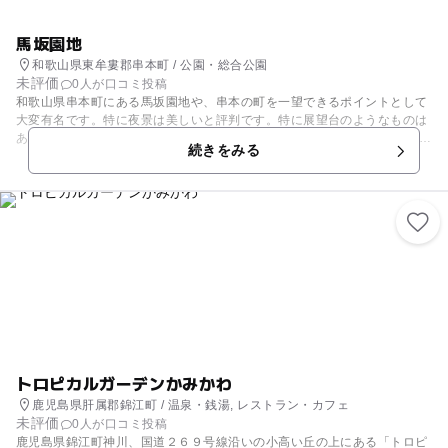
馬坂園地
和歌山県東牟婁郡串本町 / 公園・総合公園
未評価
0人が口コミ投稿
和歌山県串本町にある馬坂園地や、串本の町を一望できるポイントとして
大変有名です。特に夜景は美しいと評判です。特に展望台のようなものは
ありませんが、両側を海に囲まれた 串本の町は独特の景観です。本土と潮
続きをみる
岬を結ぶ砂州（さす）の上に串本の町が見え、両側に海が広がる独特の景
観となっています。 町の向こうに橋杭岩が並んでいるのが見えます。季節
によっては、ツツジやハイビスカスの花も咲き乱れ、観光客の休憩場所と
してとても喜ばれています。ハイビスカスは特に人気です。無料駐車場も
完備されています。
トロピカルガーデンかみかわ
鹿児島県肝属郡錦江町 / 温泉・銭湯, レストラン・カフェ
未評価
0人が口コミ投稿
鹿児島県錦江町神川、国道２６９号線沿いの小高い丘の上にある「トロピ