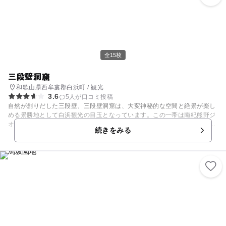
京メトロ東西線の「浦安駅」から徒歩10分ほど。公園がそばにあるので、
ランチの前後に子どもを遊ばせたり、ドリンクのテイクアウトを利用して
公園でピクニックもいいですね。
全15枚
三段壁洞窟
和歌山県西牟婁郡白浜町 / 観光
3.6
5人が口コミ投稿
自然が創りだした三段壁、三段壁洞窟は、大変神秘的な空間と絶景が楽し
める景勝地として白浜観光の目玉となっています。この一帯は南紀熊野ジ
オパークとして認定され、自然の恵みを肌で感じられる場所としても知ら
続きをみる
れています。 その歴史は大変古く、洞窟内には数多くの歴史的建造物や
「神社仏閣の守護神」とも言われている牟婁大辯才天が安置されていま
す。またここでは、人々が作り上げたものだけでなく、自然の造形美も同
時に楽しめます。 洞窟前には足湯も作られて、そこからは太平洋の絶景が
広がり、足湯に浸かりながら、旅の疲れを癒やすこともできます。