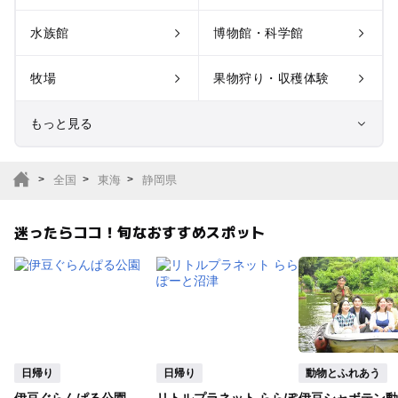
水族館
博物館・科学館
牧場
果物狩り・収穫体験
もっと見る
室内遊び場
遊園地
全国
東海
静岡県
テーマパーク
動物園
迷ったらココ！旬なおすすめスポット
サファリパーク
植物園・フラワーパー
ク
キャンプ場
バーベキュー
釣り
自然景観
日帰り
日帰り
動物とふれあう
伊豆ぐらんぱる公園
リトルプラネット ららぽ
伊豆シャボテン動