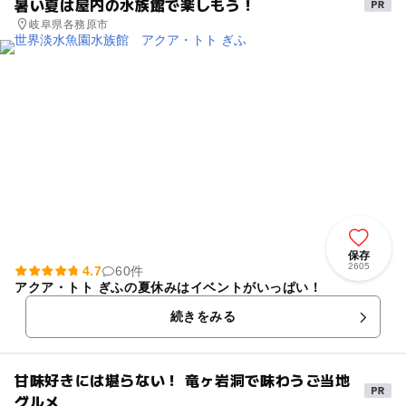
暑い夏は屋内の水族館で楽しもう！
す。 パパイヤ・マンゴー園で育つ南国果実は「皆様に感動してもらえる果
岐阜県各務原市
物作り」を心がけていて、こだわりの土づくりや栽培方法で育てていま
す。 園内のパーラーではトロピカルフルーツを使用したソフトクリームや
ジュースを食べることができ、子どもにも人気です。
保存
2605
4.7
60件
アクア・トト ぎふの夏休みはイベントがいっぱい！
続きをみる
甘味好きには堪らない！ 竜ヶ岩洞で味わうご当地
グルメ