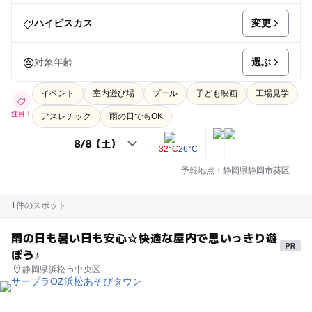
変更
ハイビスカス
選ぶ
対象年齢
イベント
室内遊び場
プール
子ども映画
工場見学
注目！
アスレチック
雨の日でもOK
32°C
26°C
予報地点：静岡県静岡市葵区
1件のスポット
雨の日も暑い日も安心☆快適な屋内で思いっきり遊
ぼう♪
静岡県浜松市中央区