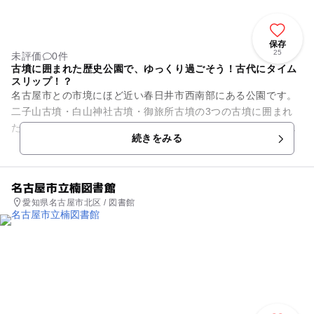
保存
25
未評価
0件
古墳に囲まれた歴史公園で、ゆっくり過ごそう！古代にタイム
スリップ！？
名古屋市との市境にほど近い春日井市西南部にある公園です。
二子山古墳・白山神社古墳・御旅所古墳の3つの古墳に囲まれ
た古代ロマンあふれる公園で、中央には円墳をイメージした展
続きをみる
示施設のハニワの館が建てら...
名古屋市立楠図書館
愛知県名古屋市北区 / 図書館