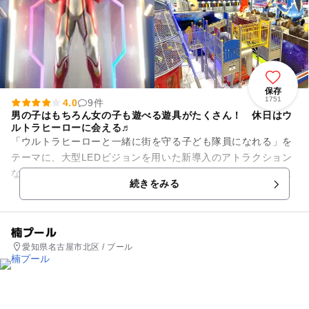
保存
1751
4.0
9件
男の子はもちろん女の子も遊べる遊具がたくさん！ 休日はウ
ルトラヒーローに会える♬
「ウルトラヒーローと一緒に街を守る子ども隊員になれる」を
テーマに、大型LEDビジョンを用いた新導入のアトラクション
など、ウルトラマンと一緒に架空の基地で街を守る訓練あそび
続きをみる
を楽しむことができます。...
楠プール
愛知県名古屋市北区 / プール