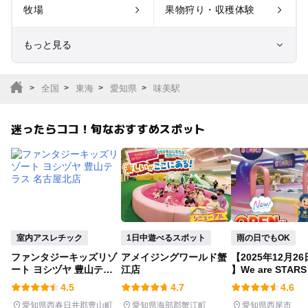
牧場
果物狩り・収穫体験
もっと見る
室内遊び場
遊園地
全国
東海
愛知県
味美駅
テーマパーク
動物園
迷ったらココ！旬なおすすめスポット
サファリパーク
植物園・フラワーパー
ク
キャンプ場
バーベキュー
釣り
自然景観
室内アスレチック
1日中遊べるスポット
雨の日でもOK
ファンタジーキッズリゾ
アメイジングワールド蟹
【2025年12月26
いちご狩り
農業体験
ート ヨシヅヤ 豊山テラ
江店
】We are STAR
ス 名古屋北店
ャオ店
4.5
4.7
4.6
潮干狩り
社会見学
愛知県西春日井郡豊山町
愛知県海部郡蟹江町
愛知県西尾市