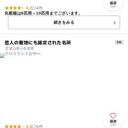
保存
344
4.2
4件
化粧箱は6匹用～10匹用までございます。
続きをみる
恋人の聖地にも認定された名所
富山県小矢部市
保存
132
3.9
5件