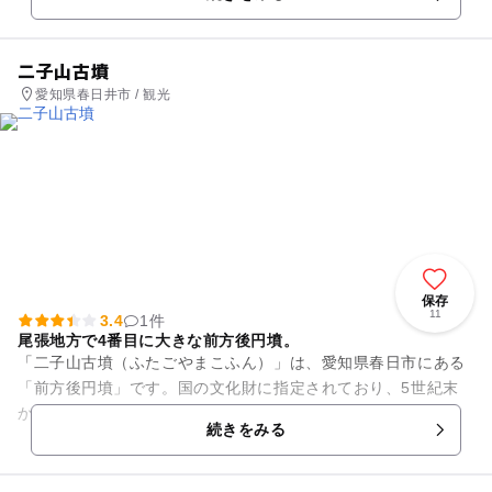
打者２回を含む１０年連続打...
二子山古墳
愛知県春日井市 / 観光
保存
11
3.4
1件
尾張地方で4番目に大きな前方後円墳。
「二子山古墳（ふたごやまこふん）」は、愛知県春日市にある
「前方後円墳」です。国の文化財に指定されており、5世紀末
から6世紀初めに造られたと考えられています。全長は約95メ
続きをみる
ートル、前方部分の幅が6...