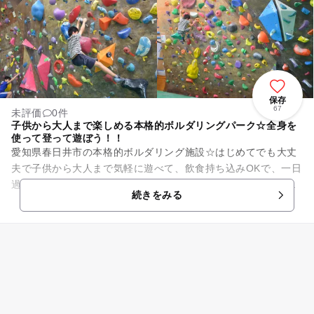
保存
67
未評価
0件
子供から大人まで楽しめる本格的ボルダリングパーク☆全身を
使って登って遊ぼう！！
愛知県春日井市の本格的ボルダリング施設☆はじめてでも大丈
夫で子供から大人まで気軽に遊べて、飲食持ち込みOKで、一日
過ごして頂く事もできます。悪天候でも冷暖房完備の室内施設
続きをみる
なので、1年十楽しむこと...