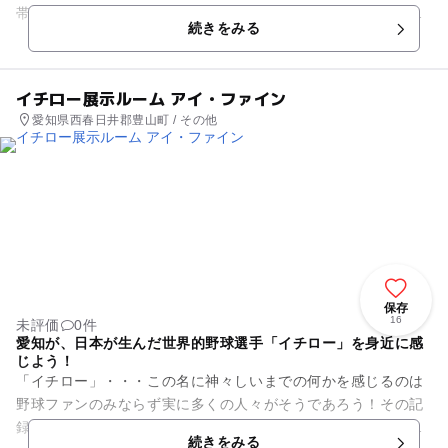
帯で園庭の開放などを行っており、予約にて利用することが出
続きをみる
来ます。開放日には足型アー...
イチロー展示ルーム アイ・ファイン
愛知県西春日井郡豊山町 / その他
保存
16
未評価
0件
愛知が、日本が生んだ世界的野球選手「イチロー」を身近に感
じよう！
「イチロー」・・・この名に神々しいまでの何かを感じるのは
野球ファンのみならず実に多くの人々がそうであろう！その記
録たるや国内では７年連続首位打者、メジャーリーグでは首位
続きをみる