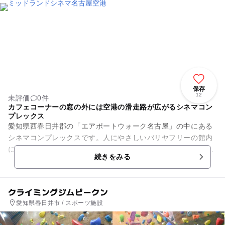
保存
12
未評価
0件
カフェコーナーの窓の外には空港の滑走路が広がるシネマコン
プレックス
愛知県西春日井郡の「エアポートウォーク名古屋」の中にある
シネマコンプレックスです。人にやさしいバリヤフリーの館内
には、12のスクリーンに、各々75席から325席の座席を設置し
続きをみる
ています。全座席に脱...
クライミングジムピークン
愛知県春日井市 / スポーツ施設