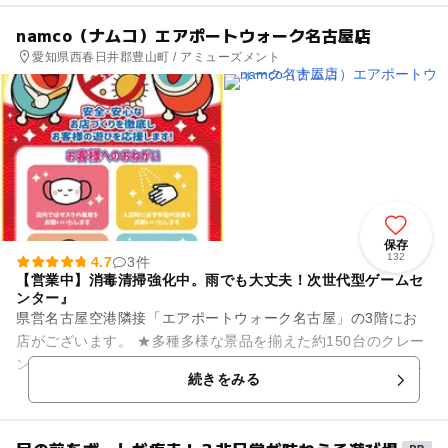
namco（ナムコ）エアポートウォーク名古屋店
愛知県西春日井郡豊山町 / アミューズメント
保存
132
4.7
3件
【営業中】消毒清掃強化中。雨でも大丈夫！次世代型ゲームセ
ンター』
県営名古屋空港隣接「エアポートウォーク名古屋」の3階にお
店がございます。 ★多種多様な景品を揃えた約150台のクレー
ンゲーム、みんなでワイワイ楽しめるアーケードゲームや音楽
続きをみる
ゲーム、親子...