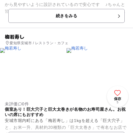
から見やすいように設計されているので安心です ♪ちゃんと
皆様にお席がありますので、いつでも座って食べて→遊んで→
続きをみる
座って食べて→遊んで...
梅若寿し
愛知県安城市 / レストラン・カフェ
保存
5
未評価
0件
個室あり！巨大穴子と巨大太巻きが名物のお寿司屋さん。お祝
いの席にもおすすめ
安城市堀内町にある「梅若寿し」は1kgを超える「巨大穴子」
と、お米一升、具材約20種類の「巨大太巻き」で有名なお店で