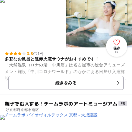
保存
57
3.8
1件
多彩なお風呂と遠赤火窯サウナがおすすめです！
「天然温泉コロナの湯 中川店」は名古屋市の総合アミューズ
メント施設「中川コロナワールド」のなかにある日帰り入浴施
設です。 この施設で特におすすめなのが「遠赤火窯サウナ 健
続きをみる
美効炉」です。 通常...
親子で没入する！チームラボのアートミュージアム
京都府京都市南区