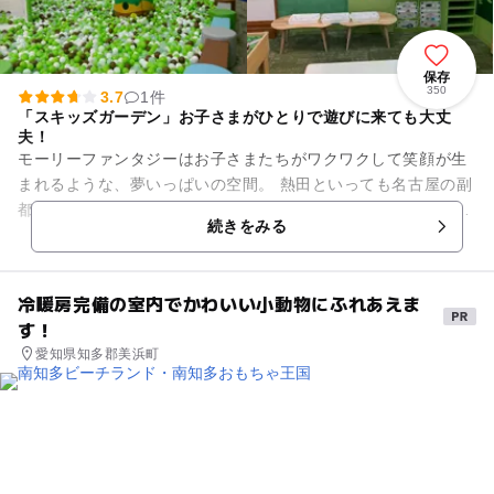
保存
350
3.7
1件
「スキッズガーデン」お子さまがひとりで遊びに来ても大丈
夫！
モーリーファンタジーはお子さまたちがワクワクして笑顔が生
まれるような、夢いっぱいの空間。 熱田といっても名古屋の副
都心ともいわれる金山総合駅から徒歩15分ほどにあるイオンモ
続きをみる
ール熱田に出店してい...
冷暖房完備の室内でかわいい小動物にふれあえま
す！
愛知県知多郡美浜町