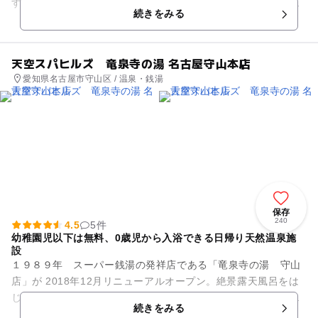
す。穴子は三河産を主に使用。自家製タレで味付けし、シャリ
続きをみる
は特上寿司と同じものを...
天空スパヒルズ 竜泉寺の湯 名古屋守山本店
愛知県名古屋市守山区 / 温泉・銭湯
保存
240
4.5
5件
幼稚園児以下は無料、0歳児から入浴できる日帰り天然温泉施
設
１９８９年 スーパー銭湯の発祥店である「竜泉寺の湯 守山
店」が 2018年12月リニューアルオープン。絶景露天風呂をは
じめ、こだわりのお風呂やちびっこ湯など待望のスパがついに
続きをみる
誕生しました。 ...