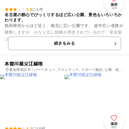
保存
104
3.0
1件
名古屋の都心でびっくりするほど広い公園、景色もいろいろか
わります。
熱田神宮からほど近く、南北に広い公園です。 途中広い道路が
横断しますが、かなり広い陸橋が用意されているので、安全面
は大丈夫です。 北には市営の熱田プールがあり、夏には子供の
続きをみる
歓声が聞こえてきま...
木曽川祖父江緑地
愛知県稲沢市 / バーベキュー, アスレチック, スポーツ施設, 公園・総合
公園, プール
保存
931
4.2
15件