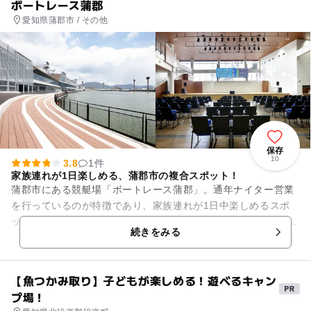
ボートレース蒲郡
愛知県蒲郡市 / その他
保存
10
3.8
1件
家族連れが1日楽しめる、蒲郡市の複合スポット！
蒲郡市にある競艇場「ボートレース蒲郡」。通年ナイター営業
を行っているのが特徴であり、家族連れが1日中楽しめるスポ
ットでもあります。 併設の「BOAT KIDS PARK Moooviがま
続きをみる
ご...
【魚つかみ取り】子どもが楽しめる！遊べるキャン
プ場！