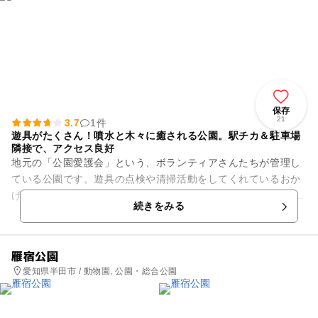
保存
21
3.7
1件
遊具がたくさん！噴水と木々に癒される公園。駅チカ＆駐車場
隣接で、アクセス良好
地元の「公園愛護会」という、ボランティアさんたちが管理し
ている公園です。遊具の点検や清掃活動をしてくれているおか
げで、子ども達が安心してお出かけできます。 園内にはクライ
続きをみる
ミング付きの大きな...
雁宿公園
愛知県半田市 / 動物園, 公園・総合公園