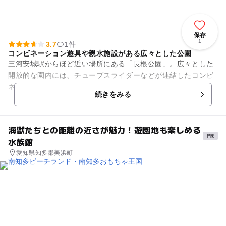
保存
1
3.7
1件
コンビネーション遊具や親水施設がある広々とした公園
三河安城駅からほど近い場所にある「長根公園」。広々とした
開放的な園内には、チューブスライダーなどが連結したコンビ
ネーション遊具のほか、ブランコ、鉄棒、砂場、スプリング遊
続きをみる
具などがあります。 ...
海獣たちとの距離の近さが魅力！遊園地も楽しめる
水族館
愛知県知多郡美浜町