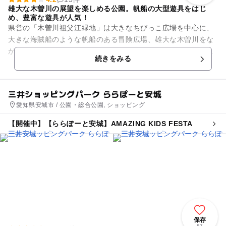
雄大な木曽川の展望を楽しめる公園。帆船の大型遊具をはじ
め、豊富な遊具が人気！
県営の「木曽川祖父江緑地」は大きなちびっこ広場を中心に、
大きな海賊船のような帆船のある冒険広場、雄大な木曽川をな
がめられる展望広場、多目的広場、噴水のある中央広場、バー
続きをみる
ベキュー広場、トリム広場と...
三井ショッピングパーク ららぽーと安城
愛知県安城市 / 公園・総合公園, ショッピング
【開催中】【ららぽーと安城】AMAZING KIDS FESTA
保存
67