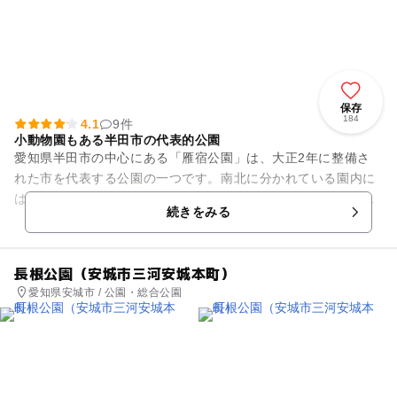
保存
184
4.1
9件
小動物園もある半田市の代表的公園
愛知県半田市の中心にある「雁宿公園」は、大正2年に整備さ
れた市を代表する公園の一つです。南北に分かれている園内に
は球場、テニスコート、ロングすべり台や複合遊具、築山、ア
続きをみる
スレチック遊具などの子供向...
長根公園（安城市三河安城本町）
愛知県安城市 / 公園・総合公園