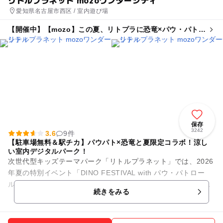
リトルプラネット mozoワンダーシティ
愛知県名古屋市西区 / 室内遊び場
【開催中】【mozo】この夏、リトプラに恐竜×パウ・パトロ
ールがやってくる!
保存
3242
3.6
9件
【駐車場無料＆駅チカ】パウパト×恐竜と夏限定コラボ！涼し
い室内デジタルパーク！
次世代型キッズテーマパーク「リトルプラネット」では、2026
年夏の特別イベント「DINO FESTIVAL with パウ・パトロー
ル」を開催中！映画公開を記念した、今しか楽しめない大迫力
続きをみる
の限定...