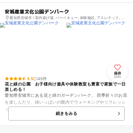
安城産業文化公園デンパーク
愛知県安城市 / 室内遊び場, バーベキュー, 体験施設, アスレチック, 公
園・総合公園
保存
3281
4.5
45件
花と緑の公園 お子様向け遊具や体験教室も豊富で家族で一日
楽しめる！
愛知県安城市にある花と緑のガーデンパーク。 四季折々のお花
を楽しんだり、緑いっぱいの園内でウォーキングやリフレッシ
ュしたりできる。暖かい季節にはジャブジャブ池で水遊びもお
続きをみる
すすめ！ メイン施設...