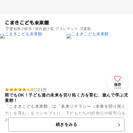
こまきこども未来館
愛知県小牧市 / 室内遊び場, アスレチック, 児童館
保存
1724
4.8
21件
雨でもOK！子ども達の未来を切り拓く力を育む、遊んで学ぶ児
童館！
「こまきこども未来館」は「未来リテラシー（未来を切り拓く
力）を育む」をコンセプトに、子どもたちの好奇心や探究心を
刺激する様々な遊びや体験を通して豊かな学びを見つけること
続きをみる
ができる児童館です。 ...