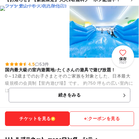
保存
7527
4.5
53件
国内最大級の室内遊園地♪たくさんの遊具で遊び放題！
0～12歳までのお子さまとそのご家族を対象とした、日本最大
級規模の会員制【室内遊び場】です。 約750 坪もの広い室内に
は、大人も一緒に遊べる滑り台などのふわふわ遊具や、さまざ
続きをみる
まな種類のアニマ...
チケットを見る
クーポンを見る