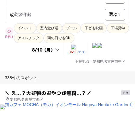
選ぶ
対象年齢
イベント
室内遊び場
プール
子ども映画
工場見学
注目！
アスレチック
雨の日でもOK
36°C
26°C
予報地点：愛知県名古屋市中区
338件のスポット
＼ え…？大好物のおやつが無料…？／
愛知県名古屋市西区