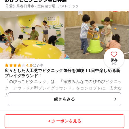
愛知県春日井市 / 室内遊び場, アスレチック
保存
145
4.0
7件
広々とした人工芝でピクニック気分を満喫！1日中楽しめる新
プレイグラウンド！
「のびっこピクニック」は、「家族みんなでのびのびピクニッ
ク アウトドア型プレイグラウンド」をコンセプトに、広大な
人工芝エリア「ピクニックエリア」でレジャーシートを広げ、
続きをみる
まるで”公園ピクニック‘’...
クーポンを見る