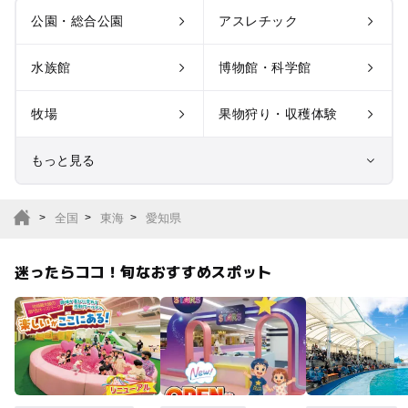
公園・総合公園
アスレチック
水族館
博物館・科学館
牧場
果物狩り・収穫体験
もっと見る
室内遊び場
遊園地
全国
東海
愛知県
テーマパーク
動物園
迷ったらココ！旬なおすすめスポット
サファリパーク
植物園・フラワーパー
ク
キャンプ場
バーベキュー
釣り
自然景観