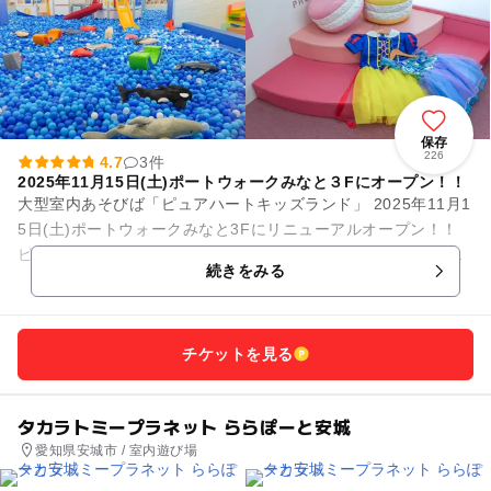
保存
226
4.7
3件
2025年11月15日(土)ポートウォークみなと３Fにオープン！！
大型室内あそびば「ピュアハートキッズランド」 2025年11月1
5日(土)ポートウォークみなと3Fにリニューアルオープン！！
ピュアキッズは完全会員制の大型室内公園です。店内にはとて
続きをみる
も広...
チケットを見る
タカラトミープラネット ららぽーと安城
愛知県安城市 / 室内遊び場