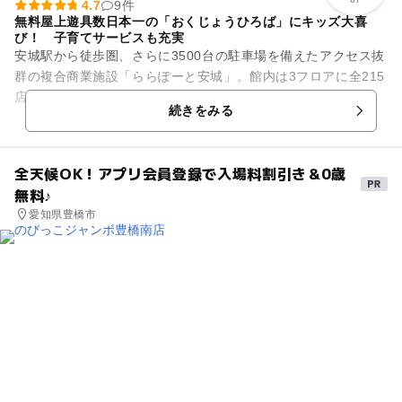
4.7
9件
無料屋上遊具数日本一の「おくじょうひろば」にキッズ大喜
び！ 子育てサービスも充実
安城駅から徒歩圏、さらに3500台の駐車場を備えたアクセス抜
群の複合商業施設「ららぽーと安城」。館内は3フロアに全215
店のショップがそろい、ショッピングから食事まで1日楽しめ
続きをみる
る大型モールです。...
全天候OK！アプリ会員登録で入場料割引き＆0歳
無料♪
愛知県豊橋市