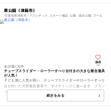
東公園（津島市）
愛知県津島市 / アスレチック, スポーツ施設, 公園・総合公園, プール
保存
44
未評価
0件
チューブスライダー・ローラーすべり台付きの大きな複合遊具
が人気！
子ども達に人気が高い、チューブスライダーやローラーすべり
台が付いた大型複合遊具で、ダイナミックに遊べます。ブラン
コやターザンロープもあるので、たっぷり遊べて充実した時間
続きをみる
を過ごせます。 お砂...