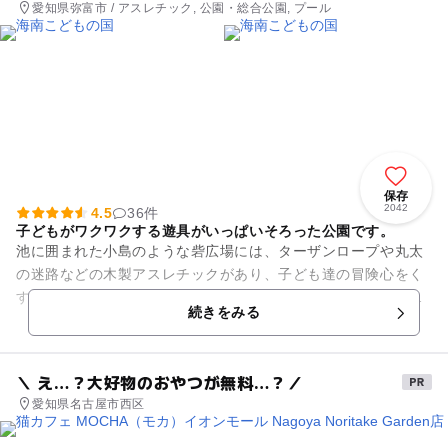
愛知県弥富市 / アスレチック, 公園・総合公園, プール
保存
2042
4.5
36件
子どもがワクワクする遊具がいっぱいそろった公園です。
池に囲まれた小島のような砦広場には、ターザンロープや丸太
の迷路などの木製アスレチックがあり、子ども達の冒険心をく
すぐります。冒険広場には子どもがピョンピョン弾みながら遊
続きをみる
ぶ「スーパーウェイブ」など...
＼ え…？大好物のおやつが無料…？／
愛知県名古屋市西区