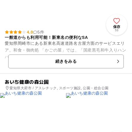
保存
53
4.0
5件
一般道からも利用可能！新東名の便利なSA
愛知県岡崎市にある新東名高速道路名古屋方面のサービスエリ
ア。和食・御肉処 「かごの屋」では、「国産黒毛和牛入りハン
バーグ定食」や麺類とミニ丼のセットなど、大人も子どもも楽
続きをみる
しめる幅広いメニューを取...
あいち健康の森公園
愛知県大府市 / アスレチック, スポーツ施設, 公園・総合公園