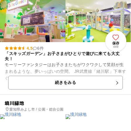
保存
449
4.5
6件
「スキッズガーデン」お子さまがひとりで遊びに来ても大丈
夫！
モーリーファンタジーはお子さまたちがワクワクして笑顔が生
まれるような、夢いっぱいの空間。 JR武豊線「緒川駅」下車す
ぐとアクセスの良いイオンモール東浦に出店しています。 ショ
続きをみる
ッピングセンター...
境川緑地
愛知県みよし市 / 公園・総合公園