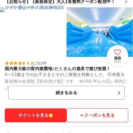
【お知らせ】【新規限定】大人1名無料クーポン配信中！
保存
7517
4.5
53件
国内最大級の室内遊園地♪たくさんの遊具で遊び放題！
0～12歳までのお子さまとそのご家族を対象とした、日本最大
級規模の会員制【室内遊び場】です。 約750 坪もの広い室内に
は、大人も一緒に遊べる滑り台などのふわふわ遊具や、さまざ
続きをみる
まな種類のアニマ...
チケットを見る
クーポンを見る