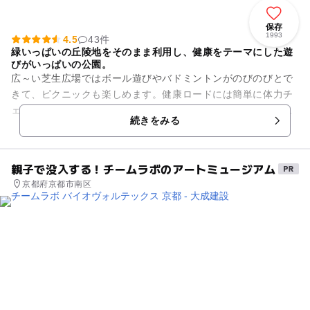
保存
1993
4.5
43件
緑いっぱいの丘陵地をそのまま利用し、健康をテーマにした遊
びがいっぱいの公園。
広～い芝生広場ではボール遊びやバドミントンがのびのびとで
きて、ピクニックも楽しめます。健康ロードには簡単に体力チ
ェックができる健康遊具や、足つぼを刺激する道があるので、
続きをみる
家族みんなでワイワイとチェ...
親子で没入する！チームラボのアートミュージアム
京都府京都市南区