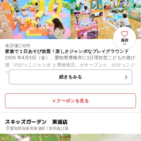
保存
22
未評価
0件
家族で１日あそび放題！楽しさジャンボなプレイグラウンド
2026 年4月3日（金）、愛知県豊橋市に1日滞在型こどもの遊び
場「のびっこジャンボ と豊橋南店」がオープン☆ のびっこジ
ャンボは、０歳から12 歳までの子どもとそのファミリーを対象
続きをみる
とした、家族...
クーポンを見る
スキッズガーデン 東浦店
愛知県知多郡東浦町 / 室内遊び場