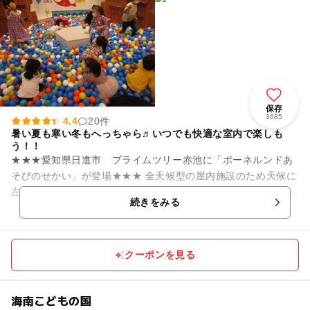
保存
3685
4.4
20件
暑い夏も寒い冬もへっちゃら♬いつでも快適な室内で楽しも
う！！
★★★愛知県日進市 プライムツリー赤池に「ボーネルンドあ
そびのせかい」が登場★★★ 全天候型の屋内施設のため天候に
左右されることなく、一日中遊ぶことが可能です。 お友達やご
続きをみる
家族と一緒にプライ...
クーポンを見る
海南こどもの国