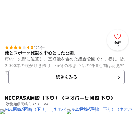
保存
36
4.0
1件
池とスポーツ施設を中心とした公園。
市の中央部に位置し、三好池を含めた総合公園です。春には約
2,000本の桜が咲き誇り、恒例の桜まつりの開催期間は花見客
で賑わいます。また公園内には、総合体育館をはじめ、テニス
続きをみる
コートなどのスポーツ施...
NEOPASA岡崎（下り）（ネオパーサ岡崎 下り）
愛知県岡崎市 / SA・PA