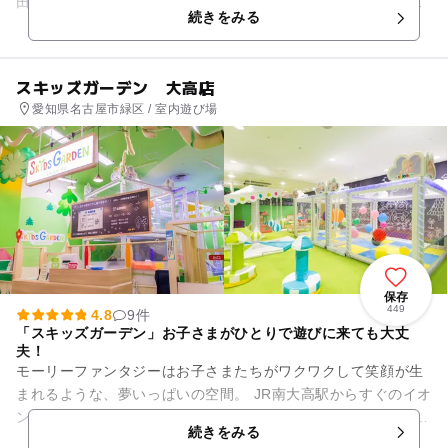
田川緑地という希少な自然環境の中にある、親子連れに人気の
続きをみる
スポットです。 ...
スキッズガーデン 大高店
愛知県名古屋市緑区 / 室内遊び場
保存
449
4.8
9件
「スキッズガーデン」お子さまがひとりで遊びに来ても大丈
夫！
モーリーファンタジーはお子さまたちがワクワクして笑顔が生
まれるような、夢いっぱいの空間。 JR南大高駅からすぐのイオ
ン大高に出店しています。 ショッピングセンター内の身近な遊
続きをみる
び場で、親も子も...