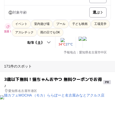
選ぶ
対象年齢
イベント
室内遊び場
プール
子ども映画
工場見学
注目！
アスレチック
雨の日でもOK
34°C
27°C
予報地点：愛知県名古屋市中区
171件のスポット
3歳以下無料！猫ちゃんおやつ 無料クーポンでお得
♪
愛知県名古屋市港区