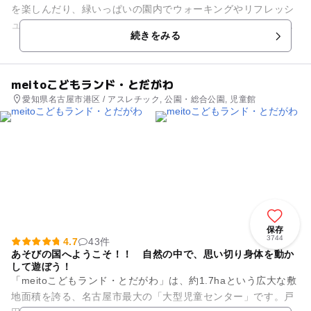
を楽しんだり、緑いっぱいの園内でウォーキングやリフレッシ
ュしたりできる。暖かい季節にはジャブジャブ池で水遊びもお
続きをみる
すすめ！ メイン施設...
meitoこどもランド・とだがわ
愛知県名古屋市港区 / アスレチック, 公園・総合公園, 児童館
保存
3744
4.7
43件
あそびの国へようこそ！！ 自然の中で、思い切り身体を動か
して遊ぼう！
「meitoこどもランド・とだがわ」は、約1.7haという広大な敷
地面積を誇る、名古屋市最大の「大型児童センター」です。戸