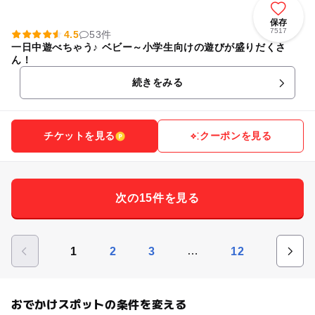
保存
7517
4.5
53件
一日中遊べちゃう♪ ベビー～小学生向けの遊びが盛りだくさ
ん！
続きをみる
チケットを見る
クーポンを見る
次の15件を見る
…
1
2
3
12
おでかけスポットの条件を変える