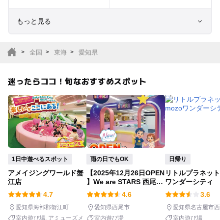
もっと見る
室内遊び場
遊園地
全国
東海
愛知県
テーマパーク
動物園
迷ったらココ！旬なおすすめスポット
サファリパーク
植物園・フラワーパー
ク
キャンプ場
バーベキュー
釣り
自然景観
1日中遊べるスポット
雨の日でもOK
日帰り
アメイジングワールド蟹
【2025年12月26日OPEN
リトルプラネット 
いちご狩り
農業体験
江店
】We are STARS 西尾シ
ワンダーシティ
ャオ店
4.7
4.6
3.6
潮干狩り
社会見学
愛知県海部郡蟹江町
愛知県西尾市
愛知県名古屋市西
室内遊び場
アミューズメ
室内遊び場
室内遊び場