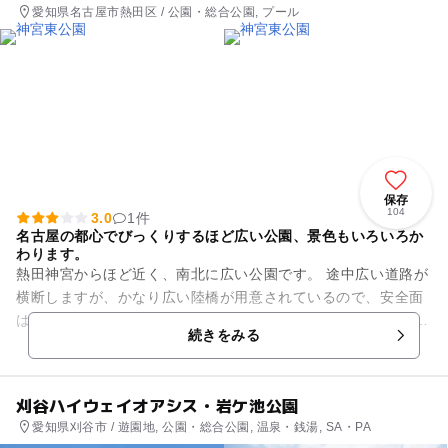
愛知県名古屋市熱田区 / 公園・総合公園, プール
保存
104
3.0
1件
名古屋の都心でびっくりするほど広い公園、景色もいろいろか
わります。
熱田神宮からほど近く、南北に広い公園です。 途中広い道路が
横断しますが、かなり広い陸橋が用意されているので、安全面
は大丈夫です。 北には市営の熱田プールがあり、夏には子供の
続きをみる
歓声が聞こえてきま...
刈谷ハイウェイオアシス・岩ケ池公園
愛知県刈谷市 / 遊園地, 公園・総合公園, 温泉・銭湯, SA・PA