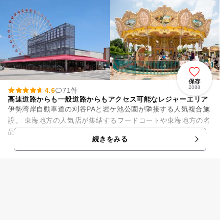
保存
2088
4.6
71件
高速道路からも一般道路からもアクセス可能なレジャーエリア
伊勢湾岸自動車道の刈谷PAと岩ケ池公園が隣接する人気複合施
設。 東海地方の人気店が集結するフードコートや東海地方の名
品が揃うおみやげコーナー、地元の取れたて新鮮野菜が揃う産
続きをみる
直市場、地下12...