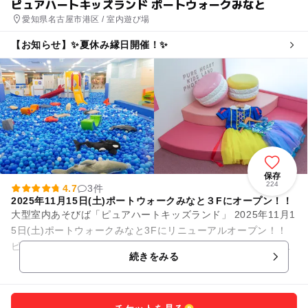
ピュアハートキッズランド ポートウォークみなと
愛知県名古屋市港区 / 室内遊び場
【お知らせ】✨夏休み縁日開催！✨
保存
224
4.7
3件
2025年11月15日(土)ポートウォークみなと３Fにオープン！！
大型室内あそびば「ピュアハートキッズランド」 2025年11月1
5日(土)ポートウォークみなと3Fにリニューアルオープン！！
ピュアキッズは完全会員制の大型室内公園です。店内にはとて
続きをみる
も広...