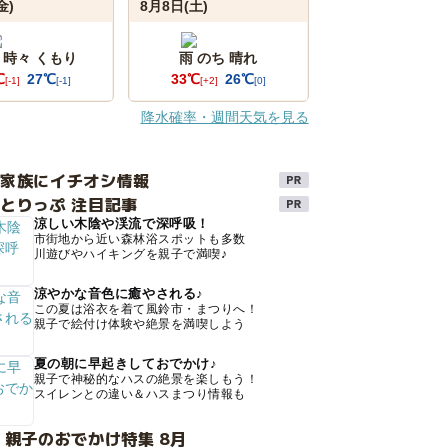
金)
8月8日(土)
 時々 くもり
雨 のち 晴れ
℃
27℃
33℃
26℃
[-1]
[-1]
[+2]
[0]
降水確率・週間天気を見る
け家族にイチオシ情報
とりっぷ 注目記事
涼しい木陰や渓流で深呼吸！
市街地から近い森林浴スポットも多数
川遊びやハイキングを親子で満喫♪
涼やかな音色に癒やされる♪
この夏は浴衣を着て風鈴市・まつりへ！
親子で絵付け体験や絶景を満喫しよう
夏の朝に早起きしておでかけ♪
親子で神秘的なハスの絶景を楽しもう！
スイレンとの違い＆ハスまつり情報も
 親子のおでかけ特集 8月