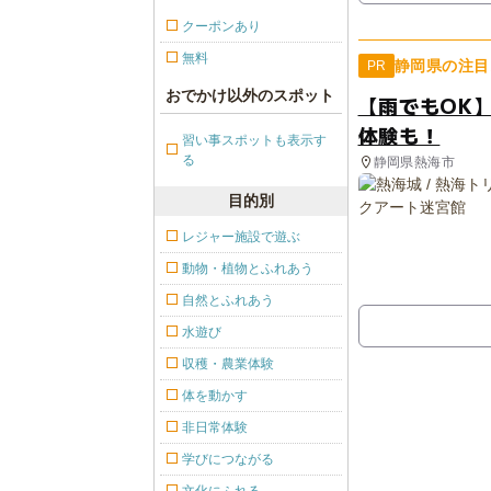
クーポンあり
無料
静岡県の注目
PR
おでかけ以外のスポット
【雨でもOK
体験も！
習い事スポットも表示す
る
静岡県熱海市
目的別
レジャー施設で遊ぶ
動物・植物とふれあう
自然とふれあう
水遊び
収穫・農業体験
体を動かす
非日常体験
学びにつながる