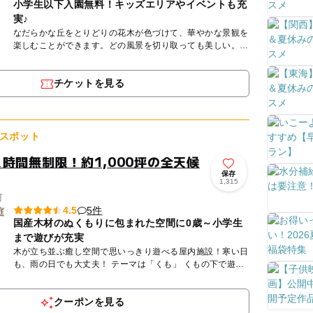
小学生以下入園無料！キッズエリアやイベントも充
実♪
なだらかな丘をとりどりの花木が色づけて、華やかな景観を
楽しむことができます。どの風景を切り取っても美しい。花
と緑の香りに癒されながら、ご家族でゆっくりお散歩しませ
んか？ 日々...
チケットを見る
スポット
時間無制限！約1,000坪の全天候
保存
1,315
町
5件
4.5
国産木材のぬくもりに包まれた空間に0歳～小学生
まで遊びが充実
木が立ち並ぶ癒し空間で思いっきり遊べる屋内施設！寒い日
も、雨の日でも大丈夫！ テーマは「くも」 くもの下で遊ん
だり、中に入ってみたり、上を歩いてみたり…お気に入りの
「くも...
クーポンを見る