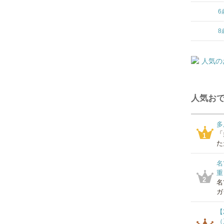
6
8
人気おで
多
「
1
た
名
重
2
名
ガ
【
（