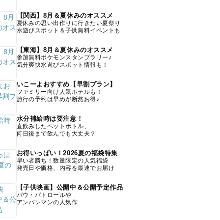
【関西】8月＆夏休みのオススメ
夏休みの思い出作りに行きたい夏祭り
水遊びスポット＆子供無料イベントも
【東海】8月＆夏休みのオススメ
参加無料ポケモンスタンプラリー♪
気分爽快水遊びスポット情報も！
いこーよおすすめ【早割プラン】
ファミリー向け人気ホテルも！
旅行の予約は早めが断然お得♪
水分補給時は要注意！
直飲みしたペットボトル、
何日後まで飲んでも大丈夫？
お得いっぱい！2026夏の福袋特集
早い者勝ち！数量限定の人気福袋
発売日や価格、内容を最速でお届け
【子供映画】公開中＆公開予定作品
パウ・パトロールや
アンパンマンの人気作