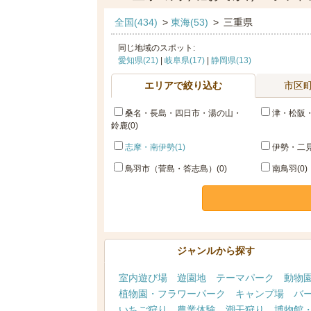
全国(434)
>
東海(53)
>
三重県
同じ地域のスポット:
愛知県(21)
|
岐阜県(17)
|
静岡県(13)
エリアで絞り込む
市区
桑名・長島・四日市・湯の山・
津・松阪・
鈴鹿(0)
志摩・南伊勢(1)
伊勢・二見
鳥羽市（菅島・答志島）(0)
南鳥羽(0)
ジャンルから探す
室内遊び場
遊園地
テーマパーク
動物
植物園・フラワーパーク
キャンプ場
バ
いちご狩り
農業体験
潮干狩り
博物館