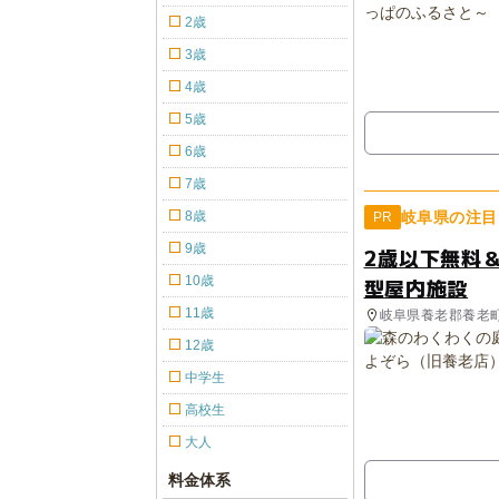
2歳
3歳
4歳
5歳
6歳
7歳
8歳
岐阜県の注目
PR
9歳
2歳以下無料＆
10歳
型屋内施設
11歳
岐阜県養老郡養老
12歳
中学生
高校生
大人
料金体系