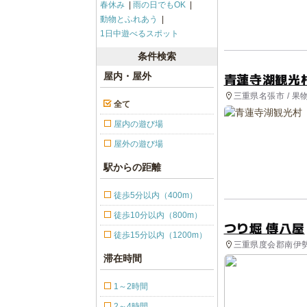
春休み
雨の日でもOK
動物とふれあう
1日中遊べるスポット
条件検索
青蓮寺湖観光
屋内・屋外
三重県名張市 / 果
全て
屋内の遊び場
屋外の遊び場
駅からの距離
徒歩5分以内（400m）
徒歩10分以内（800m）
つり堀 傳八屋
徒歩15分以内（1200m）
三重県度会郡南伊勢町
滞在時間
1～2時間
2～4時間