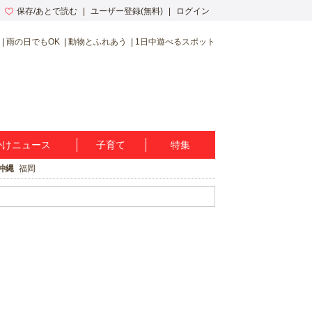
保存/あとで読む
ユーザー登録(無料)
ログイン
雨の日でもOK
動物とふれあう
1日中遊べるスポット
かけニュース
子育て
特集
沖縄
福岡