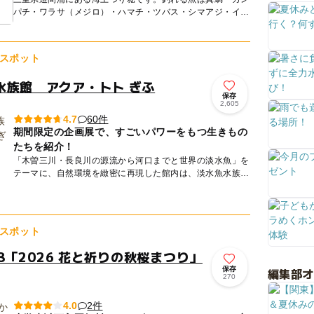
パチ・ワラサ（メジロ）・ハマチ・ツバス・シマアジ・イサ
ギ。季節によってはスズキ・グレ・イシダイ・ヒラメなどが
釣れますよ。...
スポット
水族館 アクア・トト ぎふ
保存
2,605
60件
4.7
期間限定の企画展で、すごいパワーをもつ生きもの
たちを紹介！
「木曽三川・長良川の源流から河口までと世界の淡水魚」を
テーマに、自然環境を緻密に再現した館内は、淡水魚水族館
としては世界最大級！約220種、22000点の魚類や両生類、
植物な...
スポット
/18「2026 花と祈りの秋桜まつり」
保存
編集部
270
2件
4.0