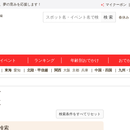
、夢の育みを応援します！
マイクーポン
春休み
イベント
ランキング
年齢別おでかけ
おで
東海
愛知
北陸・甲信越
関西
大阪
京都
兵庫
中国・四国
九州・
ト
覧
検索条件をすべてリセット
検索