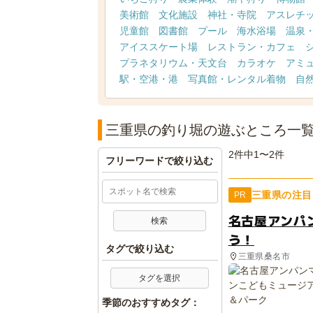
美術館
文化施設
神社・寺院
アスレチ
児童館
図書館
プール
海水浴場
温泉
アイススケート場
レストラン・カフェ
プラネタリウム・天文台
カラオケ
アミ
駅・空港・港
写真館・レンタル着物
自
三重県の釣り堀の遊ぶところ一
2件中1〜2件
フリーワードで絞り込む
三重県の注目
PR
名古屋アンパ
う！
タグで絞り込む
三重県桑名市
タグを選択
季節のおすすめタグ：