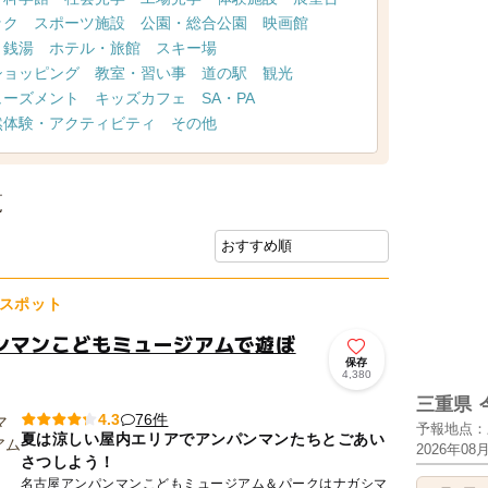
ック
スポーツ施設
公園・総合公園
映画館
・銭湯
ホテル・旅館
スキー場
ショッピング
教室・習い事
道の駅
観光
ューズメント
キッズカフェ
SA・PA
然体験・アクティビティ
その他
覧
スポット
ンマンこどもミュージアムで遊ぼ
保存
4,380
三重県
76件
4.3
予報地点：
夏は涼しい屋内エリアでアンパンマンたちとごあい
2026年08
さつしよう！
名古屋アンパンマンこどもミュージアム＆パークはナガシマ