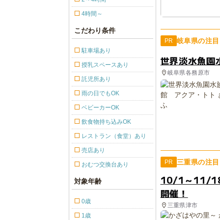
4時間～
こだわり条件
岐阜県の注目
PR
駐車場あり
世界淡水魚園
授乳スペースあり
岐阜県各務原市
託児所あり
雨の日でもOK
ベビーカーOK
飲食物持ち込みOK
レストラン（食堂）あり
売店あり
三重県の注目
PR
おむつ交換台あり
10/1～11
対象年齢
開催！
0歳
三重県津市
1歳