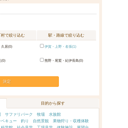
町村で絞り込む
駅・路線で絞り込む
久居(0)
伊賀・上野・名張(1)
(0)
熊野・尾鷲・紀伊長島(0)
決定
目的から探す
園
サファリパーク
牧場
水族館
ーベキュー
釣り
自然景観
果物狩り・収穫体験
・科学館
社会見学
工場見学
体験施設
展望台