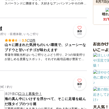
8月7日(
スパーランドに隣接する、大好きなアンパンマンやその仲間
たちに出会えるミュージアム＆パーク。ミュージアム内には
虹のすべりだ...
晴れ
31
村
保存
物狩り・収穫体験, いちご狩り
159
2件
3.5
お出か
山々に囲まれた気持ちのいい環境で、ジューシーな
いこーよ
ブドウと甘いイチゴが味わえます
青蓮寺湖観光村はいちご狩りとぶどう狩り、2つの味覚狩り
が楽しめる貴重なスポット。 それぞれ栽培品種が豊富で、
いちごは「あきひめ」、「よつぼし」、「紅ほっぺ」、「か
おり野...
保存
 / 釣り
10
未評価
口コミ募集中！
海の真ん中にいけすを浮かべて、そこに足場を組ん
だ筏タイプのつり堀
大人気！
三重県迫間浦にある海上つり堀です。釣れる魚は真鯛・カン