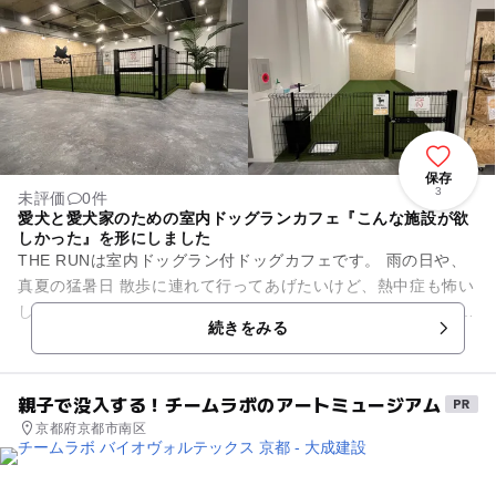
保存
3
未評価
0件
愛犬と愛犬家のための室内ドッグランカフェ『こんな施設が欲
しかった』を形にしました
THE RUNは室内ドッグラン付ドッグカフェです。 雨の日や、
真夏の猛暑日 散歩に連れて行ってあげたいけど、熱中症も怖い
し。 愛犬を飼っているオーナーさんは特に悩んでいるはず。
続きをみる
そんな飼...
親子で没入する！チームラボのアートミュージアム
京都府京都市南区