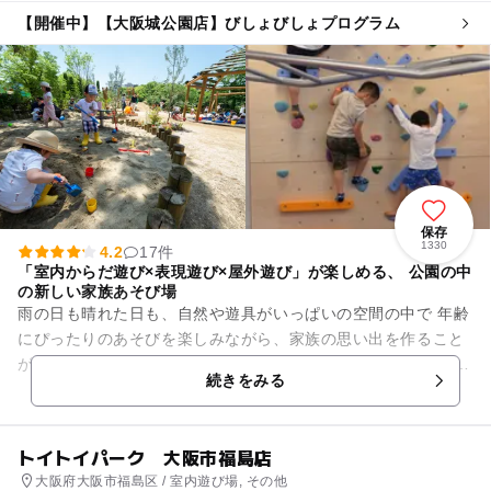
【開催中】【大阪城公園店】びしょびしょプログラム
保存
1330
4.2
17件
「室内からだ遊び×表現遊び×屋外遊び」が楽しめる、 公園の中
の新しい家族あそび場
雨の日も晴れた日も、自然や遊具がいっぱいの空間の中で 年齢
にぴったりのあそびを楽しみながら、家族の思い出を作ること
ができる場所。 毎日の子育てで公園をご利用される方はもちろ
続きをみる
ん、観光で公園...
トイトイパーク 大阪市福島店
大阪府大阪市福島区 / 室内遊び場, その他