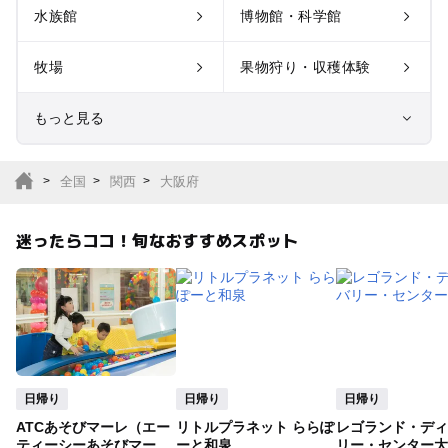
水族館
博物館・科学館
牧場
果物狩り・収穫体験
もっと見る
室内遊び場
遊園地
全国
関西
大阪府
テーマパーク
動物園
迷ったらココ！旬なおすすめスポット
サファリパーク
植物園・フラワーパー
ク
キャンプ場
バーベキュー
釣り
自然景観
日帰り
日帰り
日帰り
ATCあそびマーレ（エー
リトルプラネット ららぽ
レゴランド・ディ
いちご狩り
農業体験
ティーシーあそびマー
ーと和泉
リー・センター大