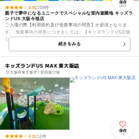
保存
1837
3.8
39件
親子で夢中になるユニークでスペシャルな室内遊園地 キッズラ
ンドUS 大阪今福店
ご入場の際【利用規約及び免責事項の同意】が必須となりま
す。 免責事項の同意につきましては、【キッズランドUS店舗
公式LINEアカウントのメニュー】からのご確認、または【店舗
続きをみる
カウンター】にて確認...
キッズランドUS MAX 東大阪店
大阪府東大阪市 / 室内遊び場
保存
72
4.0
2件