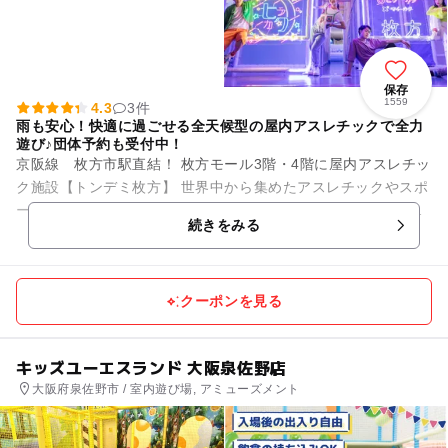
保存
1559
4.3
3件
雨も安心！快適に過ごせる全天候型の屋内アスレチックで全力
遊び♪団体予約も受付中！
京阪線 枚方市駅直結！ 枚方モール3階・4階に屋内アスレチッ
ク施設【トンデミ枚方】 世界中から集めたアスレチックやスポ
ーツゲームが楽しめる屋内アスレチック施設が大阪府初登場🤩
続きをみる
なんと！国内...
クーポンを見る
キッズユーエスランド 大阪泉佐野店
大阪府泉佐野市 / 室内遊び場, アミューズメント