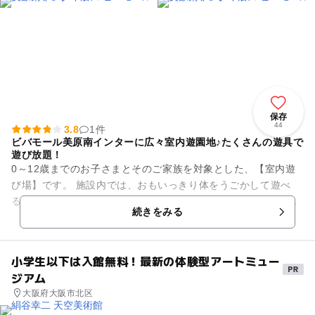
保存
44
3.8
1件
ビバモール美原南インターに広々室内遊園地♪たくさんの遊具で
遊び放題！
0～12歳までのお子さまとそのご家族を対象とした、【室内遊
び場】です。 施設内では、おもいっきり体をうごかして遊べ
る、ふわふわ遊具をはじめ、おもわず熱中して楽しめる、おま
続きをみる
まごとや電車のおも...
小学生以下は入館無料！最新の体験型アートミュー
ジアム
大阪府大阪市北区