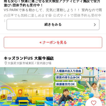
雨も安心！快適に過ごせる全天候型アクティビティ施設で全力
遊び♪団体予約も受付中！
VS PARKで体を動かして、元気に運動しよう！！ 室内なので雨
の日☔でも気軽に楽しめます😆 公式サイトで団体予約も受付中
⇩ https://bandainamco-am.co.jp/...
続きをみる
クーポンを見る
キッズランドUS 大阪今福店
大阪府大阪市城東区 / 室内遊び場