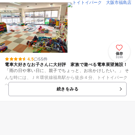
保存
3196
4.5
55件
電車大好きなお子さんに大好評 家族で遊べる電車展望施設！
「雨の日や寒い日に、親子でちょっと、お出かけしたい。」 そ
んな時には、ＪＲ環状線福島駅から徒歩４分、トイトイパーク
へどうぞ！ 時間制の屋内遊戯施設で、予約は不要。 鉄道玩具
続きをみる
やブロック等のお...