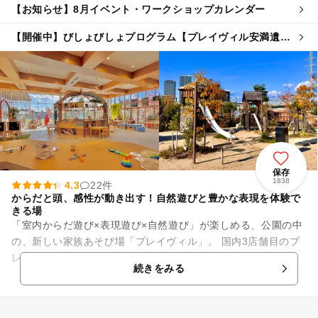
【お知らせ】8月イベント・ワークショップカレンダー
【開催中】びしょびしょプログラム【プレイヴィル安満遺跡
公園店】
保存
1838
4.3
22件
からだと頭、感性が動き出す！自然遊びと豊かな表現を体験で
きる場
「室内からだ遊び×表現遊び×自然遊び」が楽しめる、公園の中
の、新しい家族あそび場「プレイヴィル」。 国内3店舗目のプ
レイヴィルが、2019年3月、大阪府高槻市の新しい公園「安満
続きをみる
遺跡公園」の ...