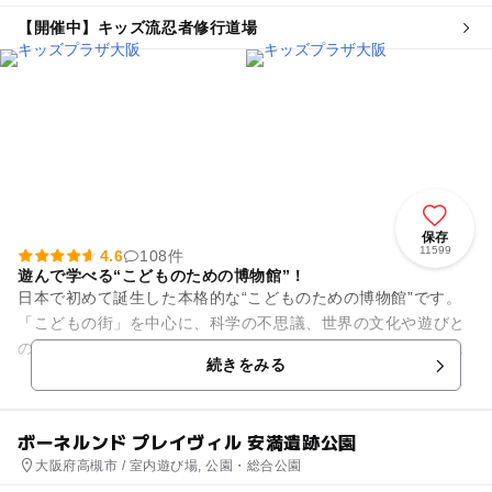
【開催中】キッズ流忍者修行道場
保存
11599
4.6
108件
遊んで学べる“こどものための博物館”！
日本で初めて誕生した本格的な“こどものための博物館”です。
「こどもの街」を中心に、科学の不思議、世界の文化や遊びと
の出会い等、遊びながら学べる展示物やいろいろなものづくり
続きをみる
体験等のワークシ...
ボーネルンド プレイヴィル 安満遺跡公園
大阪府高槻市 / 室内遊び場, 公園・総合公園