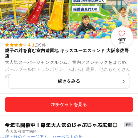
保存
871
4.1
9件
親子の絆を育む室内遊園地 キッズユーエスランド 大阪泉佐野
店
大人気スーパージャングルジム、室内アスレチックをはじめ、
ボールプールにトランポリン、ふわふわ遊具、他にもたくさん
の楽しい遊びが！ なんと、入場後は設置ゲーム機もフリープレ
続きをみる
イで何度でも遊べる！親...
チケットを見る
今年も開催中！毎年大人気のじゃぶじゃぶ広場◎
大阪府堺市南区