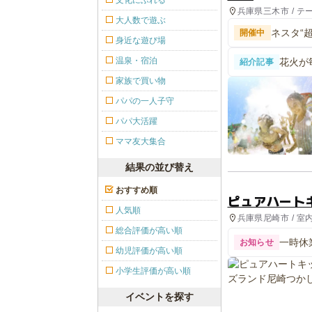
文化にふれる
兵庫県三木市 / テ
大人数で遊ぶ
銭湯, ホテル・旅館
ネスタ“超
開催中
身近な遊び場
温泉・宿泊
花火が
紹介記事
2026
家族で買い物
パパの一人子守
パパ大活躍
ママ友大集合
結果の並び替え
おすすめ順
ピュアハート
人気順
兵庫県尼崎市 / 室
総合評価が高い順
一時休
お知らせ
幼児評価が高い順
小学生評価が高い順
イベントを探す