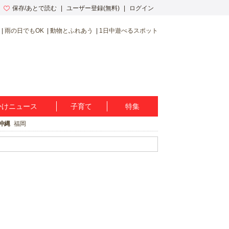
保存/あとで読む
ユーザー登録(無料)
ログイン
雨の日でもOK
動物とふれあう
1日中遊べるスポット
かけニュース
子育て
特集
沖縄
福岡