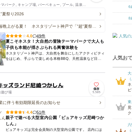
ーマパーク, キャンプ場, バーベキュー, プール, 温泉・
6
”夏祭り2026
8
毎晩上がる夏！ ネスタリゾート神戸で「"超"夏祭り
」30日間連続開催
49件
4.0
夏こそネスタ！大自然の冒険テーマパークで大人も
子供も本能が揺さぶられる興奮体験を
ネスタリゾート神戸は、大自然を舞台にしたアクティビティ
人気おで
をはじめ、手ぶらで楽しめる本格BBQ、天然温泉など日帰
りでも宿泊でも楽しめる大自然の冒険テーマパークです。
夏はプール...
大
（
1
キッズランド尼崎つかしん
ネ
保存
ビ
内遊び場
5,585
東
業に伴う有効期限延長のお知らせ
見
2
51件
4.4
ク
親子で遊べる大型室内公園「ピュアキッズ尼崎つか
しん」
六
ピュアキッズは完全会員制の大型室内公園です。 店内には
（