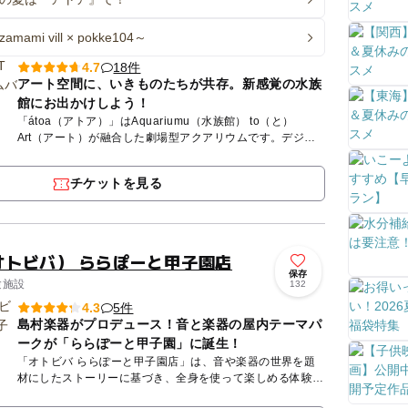
zamami vill × pokke104～
18件
4.7
アート空間に、いきものたちが共存。新感覚の水族
館にお出かけしよう！
「átoa（アトア）」はAquariumu（水族館） to（と）
Art（アート）が融合した劇場型アクアリウムです。デジタ
ルアート空間の中で、サクラダイなどのきれいなお魚や、...
チケットを見る
（オトビバ） ららぽーと甲子園店
保存
験施設
132
5件
4.3
島村楽器がプロデュース！音と楽器の屋内テーマパ
ークが「ららぽーと甲子園」に誕生！
「オトビバ ららぽーと甲子園店」は、音や楽器の世界を題
材にしたストーリーに基づき、全身を使って楽しめる体験型
の屋内テーマパークです。 パーク内には、本物の楽器とデ