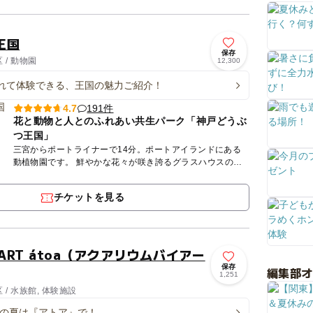
王国
保存
/ 動物園
12,300
れて体験できる、王国の魅力ご紹介！
191件
4.7
花と動物と人とのふれあい共生パーク「神戸どうぶ
つ王国」
三宮からポートライナーで14分。ポートアイランドにある
動植物園です。 鮮やかな花々が咲き誇るグラスハウスの屋
内エリアでは、カピバラなど愛らしい動物たちに近距離で出
会うことが...
チケットを見る
×ART átoa（アクアリウムバイアー
保存
編集部
1,251
/ 水族館, 体験施設
6年の夏は『アトア』で！