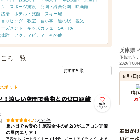
ック
スポーツ施設
公園・総合公園
映画館
・銭湯
ホテル・旅館
スキー場
ショッピング
教室・習い事
道の駅
観光
ューズメント
キッズカフェ
SA・PA
然体験・アクティビティ
その他
兵庫県
ところ一覧
予報地点：
2026年08
8月7日(
スポット
晴れ
い！涼しい空間で動物とのゼロ距離
35
保存
12,300
区
191件
4.7
暑い日でも安心！施設全体の約2/3がエアコン完備
お出か
の屋内エリア！
いこーよ
三宮からポートライナーで14分。ポートアイランドにある