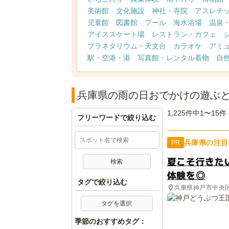
美術館
文化施設
神社・寺院
アスレチ
児童館
図書館
プール
海水浴場
温泉
アイススケート場
レストラン・カフェ
プラネタリウム・天文台
カラオケ
アミ
駅・空港・港
写真館・レンタル着物
自
兵庫県の雨の日おでかけの遊ぶ
1,225件中1〜15件
フリーワードで絞り込む
兵庫県の注目
PR
夏こそ行きた
体験を◎
タグで絞り込む
兵庫県神戸市中央
タグを選択
季節のおすすめタグ：