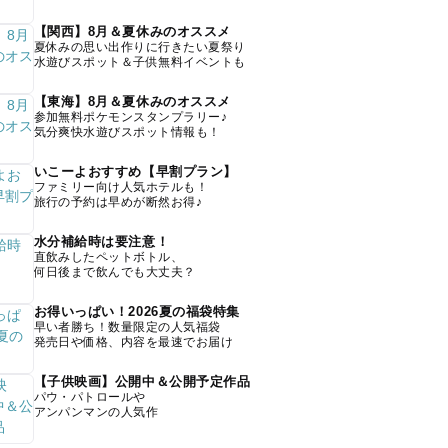
【関西】8月＆夏休みのオススメ
夏休みの思い出作りに行きたい夏祭り
水遊びスポット＆子供無料イベントも
【東海】8月＆夏休みのオススメ
参加無料ポケモンスタンプラリー♪
気分爽快水遊びスポット情報も！
いこーよおすすめ【早割プラン】
ファミリー向け人気ホテルも！
旅行の予約は早めが断然お得♪
水分補給時は要注意！
直飲みしたペットボトル、
何日後まで飲んでも大丈夫？
お得いっぱい！2026夏の福袋特集
早い者勝ち！数量限定の人気福袋
発売日や価格、内容を最速でお届け
【子供映画】公開中＆公開予定作品
パウ・パトロールや
アンパンマンの人気作