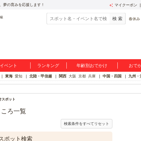
、夢の育みを応援します！
マイクーポン
春休み
イベント
ランキング
年齢別おでかけ
おで
東海
愛知
北陸・甲信越
関西
大阪
京都
兵庫
中国・四国
九州・
けスポット
ところ一覧
検索条件をすべてリセット
スポット検索