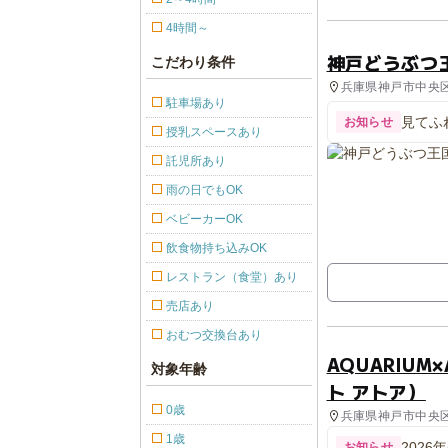
4時間～
神戸どうぶつ
こだわり条件
兵庫県神戸市中央区 
駐車場あり
見てふ
お知らせ
授乳スペースあり
託児所あり
雨の日でもOK
ベビーカーOK
飲食物持ち込みOK
レストラン（食堂）あり
売店あり
おむつ交換台あり
AQUARIUM
対象年齢
ト アトア）
0歳
兵庫県神戸市中央区 
1歳
202
お知らせ