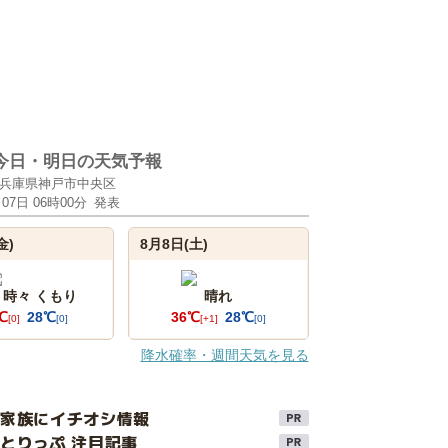
今日・明日の天気予報
兵庫県神戸市中央区
月07日 06時00分
発表
金)
8月8日(土)
 時々 くもり
晴れ
℃
28℃
36℃
28℃
[0]
[0]
[+1]
[0]
降水確率・週間天気を見る
け家族にイチオシ情報
とりっぷ 注目記事