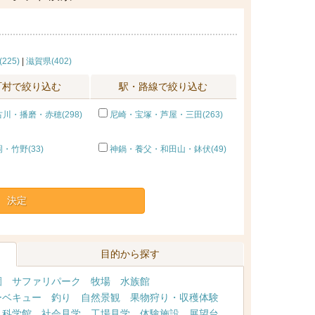
225)
|
滋賀県(402)
町村で絞り込む
駅・路線で絞り込む
川・播磨・赤穂(298)
尼崎・宝塚・芦屋・三田(263)
・竹野(33)
神鍋・養父・和田山・鉢伏(49)
決定
目的から探す
園
サファリパーク
牧場
水族館
ーベキュー
釣り
自然景観
果物狩り・収穫体験
・科学館
社会見学
工場見学
体験施設
展望台