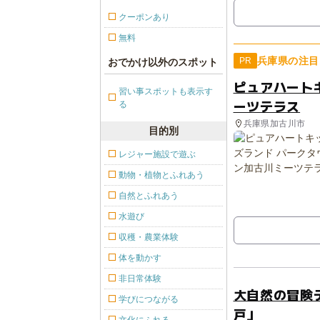
クーポンあり
無料
兵庫県の注目
PR
おでかけ以外のスポット
ピュアハート
習い事スポットも表示す
ーツテラス
る
兵庫県加古川市
目的別
レジャー施設で遊ぶ
動物・植物とふれあう
自然とふれあう
水遊び
収穫・農業体験
体を動かす
非日常体験
大自然の冒険
学びにつながる
戸」