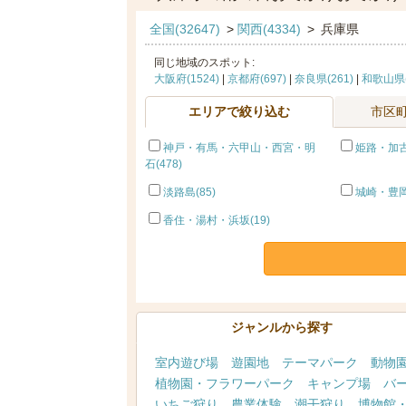
全国(32647)
>
関西(4334)
>
兵庫県
同じ地域のスポット:
大阪府(1524)
|
京都府(697)
|
奈良県(261)
|
和歌山県(
エリアで絞り込む
市区
神戸・有馬・六甲山・西宮・明
姫路・加古
石(478)
淡路島(85)
城崎・豊岡
香住・湯村・浜坂(19)
ジャンルから探す
室内遊び場
遊園地
テーマパーク
動物
植物園・フラワーパーク
キャンプ場
バ
いちご狩り
農業体験
潮干狩り
博物館