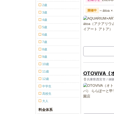
2歳
～átoa × 
開催中
3歳
4歳
5歳
6歳
7歳
8歳
9歳
10歳
11歳
OTOVIVA
12歳
兵庫県西宮市 / 体
中学生
高校生
大人
料金体系