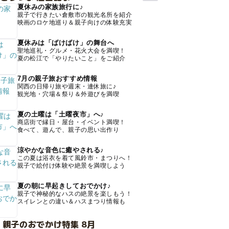
夏休みの家族旅行に♪
親子で行きたい倉敷市の観光名所を紹介
映画のロケ地巡り＆親子向けの体験充実
夏休みは「ばけばけ」の舞台へ
聖地巡礼・グルメ・花火大会を満喫！
夏の松江で「やりたいこと」をご紹介
7月の親子旅おすすめ情報
関西の日帰り旅や週末・連休旅に♪
観光地・穴場＆祭り＆外遊びを満喫
夏の土曜は「土曜夜市」へ♪
商店街で縁日・屋台・イベント満喫！
食べて、遊んで、親子の思い出作り
涼やかな音色に癒やされる♪
この夏は浴衣を着て風鈴市・まつりへ！
親子で絵付け体験や絶景を満喫しよう
夏の朝に早起きしておでかけ♪
親子で神秘的なハスの絶景を楽しもう！
スイレンとの違い＆ハスまつり情報も
 親子のおでかけ特集 8月