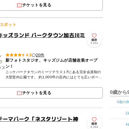
ジタル技術を...
チケットを見る
スポット
キッズランド パークタウン加古川ミ
保存
5,931
20件
4.5
新フォトスタジオ、キッズジムが店舗改装オープ
ン！
ニッケパークタウンのミーツテラス１Fにある完全会員制の
大型室内公園です。 約1,000坪の店内にはとても広いボール
プールやホワイトサンドの砂場、大型遊具、お子様の大好き
な遊...
0歳から
チケットを見る
0歳の
2
テーマパーク「ネスタリゾート神
保存
4
4,344