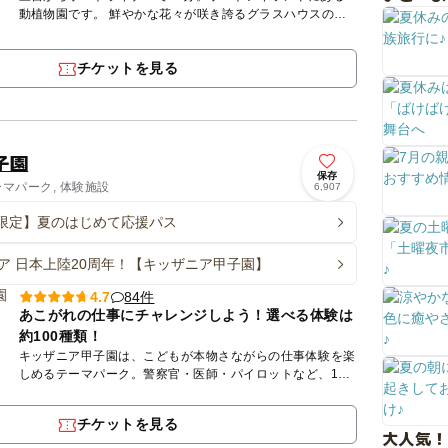
動植物園です。 鮮やかな花々が咲き誇るグラスハウスの屋
内エリアでは、カピバラなど愛らしい動物たちに近距離で出
会うことが...
チケットを見る
子園
保存
ーマパーク, 体験施設
6,907
限定】夏のはじめて応援パス
ア 日本上陸20周年！【キッザニア甲子園】
84件
4.7
あこがれの仕事にチャレンジしよう！選べる体験は
約100種類！
キッザニア甲子園は、こどもが本物さながらの仕事体験を楽
しめるテーマパーク。警察官・医師・パイロットなど、100
種類以上の職業を体験しながら、お給料（キッゾ）をもら
い、銀行口座...
チケットを見る
大人気！