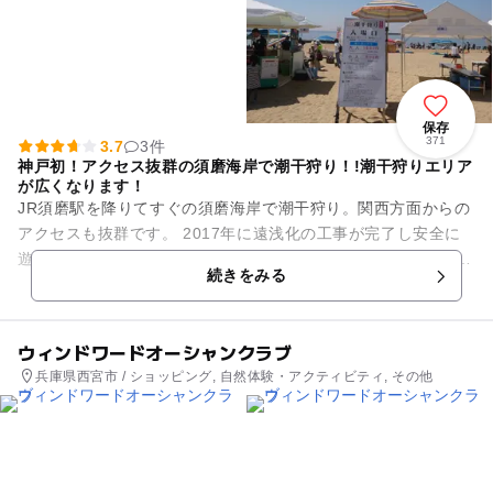
保存
371
3.7
3件
神戸初！アクセス抜群の須磨海岸で潮干狩り！!潮干狩りエリア
が広くなります！
JR須磨駅を降りてすぐの須磨海岸で潮干狩り。関西方面からの
アクセスも抜群です。 2017年に遠浅化の工事が完了し安全に
遊べるようになりました。 ４月下旬〜６月上旬まで開催してい
続きをみる
ます。 潮干...
ウィンドワードオーシャンクラブ
兵庫県西宮市 / ショッピング, 自然体験・アクティビティ, その他