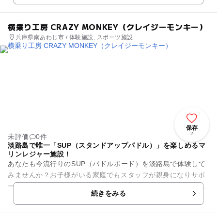
横乗り工房 CRAZY MONKEY（クレイジーモンキー）
兵庫県南あわじ市 / 体験施設, スポーツ施設
保存
2
未評価
0件
淡路島で唯一「SUP（スタンドアップパドル）」を楽しめるマ
リンレジャー施設！
あなたも今流行りのSUP（パドルボード）を淡路島で体験して
みませんか？お子様がいる家庭でもスタッフが親身になりサポ
ートしますのでご安心ください！ 水上さんぽを楽しんだり、ボ
続きをみる
ードの上からダイ...