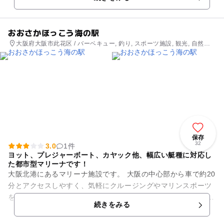
プ体験などのアウト...
おおさかほっこう海の駅
大阪府大阪市此花区 / バーベキュー, 釣り, スポーツ施設, 観光, 自然体
験・アクティビティ
保存
32
3.0
1件
ヨット、プレジャーボート、カヤック他、幅広い艇種に対応し
た都市型マリーナです！
大阪北港にあるマリーナ施設です。 大阪の中心部から車で約20
分とアクセスしやすく、気軽にクルージングやマリンスポーツ
を楽しみに行けます。 艇契約をすればメンバーズカードの使用
続きをみる
で365日24時...