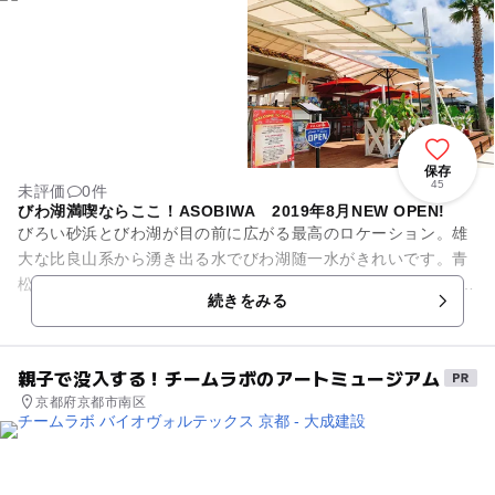
保存
45
未評価
0件
びわ湖満喫ならここ！ASOBIWA 2019年8月NEW OPEN!
びろい砂浜とびわ湖が目の前に広がる最高のロケーション。雄
大な比良山系から湧き出る水でびわ湖随一水がきれいです。青
松白砂で有名な雄松が崎のすぐ隣。 BBQやオートキャンプ、S
続きをみる
UP体験、世界で初め...
親子で没入する！チームラボのアートミュージアム
京都府京都市南区