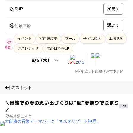
変更
SUP
選ぶ
対象年齢
イベント
室内遊び場
プール
子ども映画
工場見学
注目！
アスレチック
雨の日でもOK
35°C
26°C
予報地点：兵庫県神戸市中央区
4件のスポット
＼家族での夏の思い出づくりは“超”夏祭りで決まり
／
兵庫県三木市