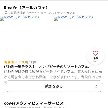
R cafe（アールカフェ）
滋賀県大津市 / バーベキュー, レストラン・カフェ
保存
107
3.0
1件
びわ湖一望テラス！ オンザビーチのリゾートカフェ♪
びわ湖が目の前に広がるビーチサイドカフェ。雄大な比良山系
から湧き出る水でびわ湖随一で水がきれいです。青松白砂で有
名な雄松が崎のすぐ隣。 絶景カフェでお友達やご家族、愛犬と
続きをみる
も一緒にお食事が楽しめ...
coverアクティビティーサービス