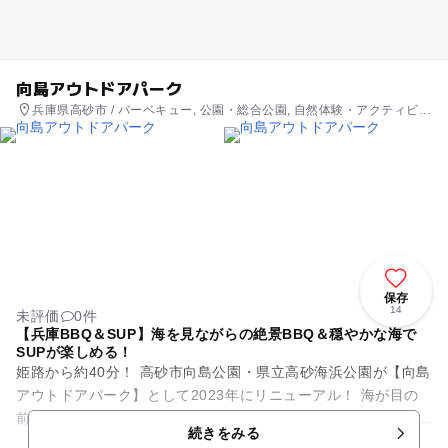
向島アウトドアパーク
兵庫県高砂市 / バーベキュー, 公園・総合公園, 自然体験・アクティビテ
ィ
保存
14
未評価
0件
【兵庫BBQ＆SUP】海を見ながらの絶景BBQ＆穏やかな海で
SUPが楽しめる！
姫路から約40分！ 高砂市向島公園・県立高砂海浜公園が【向島
アウトドアパーク】として2023年にリニューアル！ 海が目の
前の絶景ロケーションでBBQ＆SUPが楽しめます★ 【BBQ】
続きをみる
...