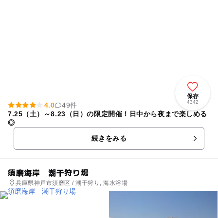
保存
4342
4.0
49件
7.25（土）～8.23（日）の限定開催！日中から夜まで楽しめる
◎
続きをみる
須磨海岸 潮干狩り場
兵庫県神戸市須磨区 / 潮干狩り, 海水浴場