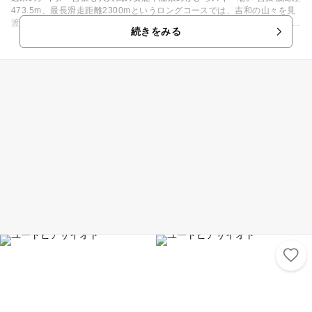
473.5m、最長滑走距離2300mというロングコースでは、吉和の山々を見
渡す絶景クルージングが楽しめます。 スキーの後はクアガーデン＆温泉が
続きをみる
おすすめ。寒さでちぢこまった手足もゆっくりと解きほぐしてくれます。
【スキー場情報】 例年12月中旬頃～翌年3月中旬頃