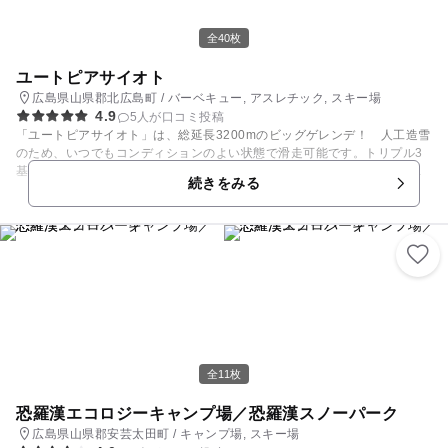
全40枚
ユートピアサイオト
広島県山県郡北広島町 / バーベキュー, アスレチック, スキー場
4.9
5人が口コミ投稿
「ユートピアサイオト」は、総延長3200mのビッグゲレンデ！ 人工造雪
のため、いつでもコンディションのよい状態で滑走可能です。トリプル3
基、ペア3基の高速リフトでスイスイ目指すコースへ向かったら、一気に
続きをみる
ダウンヒルでエキサイティング！ ビギナー専用エリアや、充実＆快適設備
のレストハウス、いろいろな遊具やひろびろスペースで楽しく遊べるキッ
ズキングダムなど、女性や子供にも優しい配慮がいっぱいです。 【スキー
場情報】 例年12月中旬～3月中旬
全11枚
恐羅漢エコロジーキャンプ場／恐羅漢スノーパーク
広島県山県郡安芸太田町 / キャンプ場, スキー場