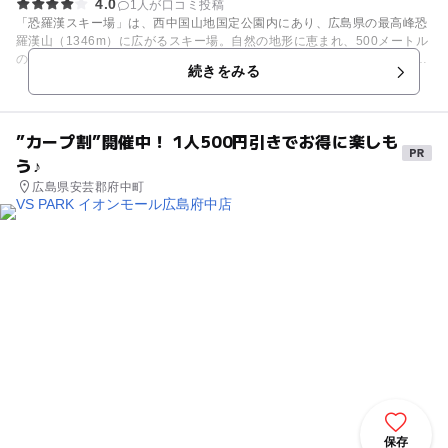
4.0
1人が口コミ投稿
「恐羅漢スキー場」は、西中国山地国定公園内にあり、広島県の最高峰恐
羅漢山（1346m）に広がるスキー場。自然の地形に恵まれ、500メートル
の標高差やコブやスロープなど、多彩な表情を見せてくれるゲレンデで
続きをみる
す。頂上からは日本海までも見渡せ、一気に滑り降りればエキサイティン
グな気分に。 また、レストハウス前に位置したファミリー広場には、エア
ドームやウレタンアニマルがあり、小さなお子様が雪遊びを楽しめます。
平坦な広場とちょっとした斜面があるので、初めてスキーやスノーボード
”カープ割”開催中！ 1人500円引きでお得に楽しも
をする初心者の間でも人気のスペースとなっています。 スノーモービルで
う♪
ひっぱるエアボートに乗って横Gをたっぷり味わえる、大迫力のアトラク
ション「スノーラフティング」は大人も子どもも大興奮！3歳以上なら誰
広島県安芸郡府中町
でも楽しめます。 （未就学児のお子様は保護者の方とご一緒にご利用くだ
さい） 《注意》スノーラフティングの開催日時は、積雪及び天候等により
変更となる場合があるため、事前に確認してください。 また、グリーンシ
ーズンにはキャンプやBBQ、登山、植物鑑賞、星空観賞など、めいっぱい
自然を満喫できるスポットとなります。ストライダーやアスレチックとい
ったアクティビティも楽しめます。秋には紅葉狩りも楽しめますよ。 【ス
キー場情報】 例年12月中旬～3月下旬
保存