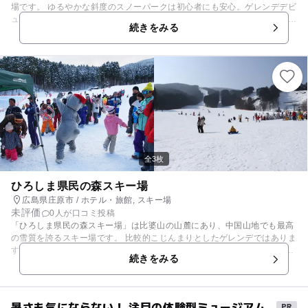
場です。 ゆるやかな斜度のスノーパークは初心者にも安心。ゲレンデデビ
ューに最適。キッズゲレンデでは、ソリやチュービングが楽しめます。 曜
続きをみる
日によってお得な料金プランがあったり、小学生以下のスキー大会や、ち
びっ子宝探し大会などのイベントも開催されるのでHPは要チェックで
す。 【スキー場情報】 例年12月中旬頃～翌年3月上旬頃
全3枚
ひろしま県民の森スキー場
広島県庄原市 / ホテル・旅館, スキー場
未評価
0人が口コミ投稿
「ひろしま県民の森スキー場」は比婆山の山麓にあり、中国山地でも最高
の雪質を誇るスキー場です。 比較的こじんまりとしたゲレンデではありま
すが、ファミリーから上級者まで納得のコースで楽しむことができます。
続きをみる
公共の施設のため、お手頃な料金設定が嬉しいポイント。また、公園セン
ター内の休憩所や食堂、入浴でのんびりすることもできるため、家族連れ
に人気のスキー場です。 【スキー場情報】 例年12月下旬～3月上旬
暑さも気にならない！ 注目の体験型ミュージアム