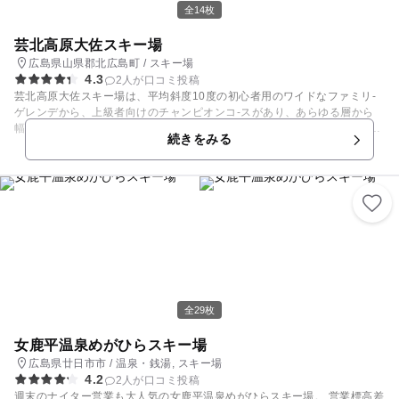
全14枚
芸北高原大佐スキー場
広島県山県郡北広島町 / スキー場
4.3
2人が口コミ投稿
芸北高原大佐スキー場は、平均斜度10度の初心者用のワイドなファミリ-
ゲレンデから、上級者向けのチャンピオンコ-スがあり、あらゆる層から
幅広く利用されています。レストランはもちろん、リラクゼーションルー
続きをみる
ムにスノーコンビニ、授乳施設もあるキッズルームなど、家族連れに優し
い設備が充実しています。動く歩道のスノーウォークも完備のキッズゲレ
ンデで、お子様もパパママも大満足間違いなしのスキー場です。 【スキー
場情報】 例年12月下旬～3月
全29枚
女鹿平温泉めがひらスキー場
広島県廿日市市 / 温泉・銭湯, スキー場
4.2
2人が口コミ投稿
週末のナイター営業も大人気の女鹿平温泉めがひらスキー場。 営業標高差