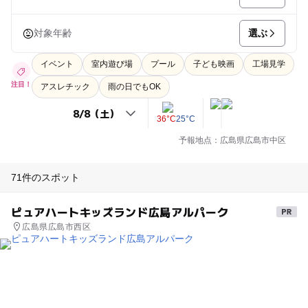
選ぶ
対象年齢
イベント
室内遊び場
プール
子ども映画
工場見学
注目！
アスレチック
雨の日でもOK
36°C
25°C
予報地点：広島県広島市中区
71件のスポット
ピュアハートキッズランド広島アルパーク
広島県広島市西区