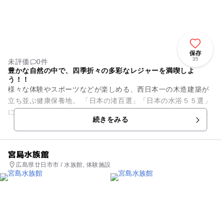
保存
35
未評価
0件
豊かな自然の中で、四季折々の多彩なレジャーを満喫しよ
う！！
様々な体験やスポーツなどが楽しめる、西日本一の木造建築が
立ち並ぶ健康保養地。 「日本の渚百選」「日本の水浴５５選」
に認定され、「日本の快水浴場百選」にも選ばれたこともある
続きをみる
県民の浜は、夏の訪...
宮島水族館
広島県廿日市市 / 水族館, 体験施設