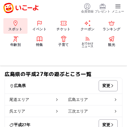
会員登録
プレゼント
メニュー
スポット
イベント
チケット
クーポン
ランキング
おでかけ
年齢別
特集
子育て
観光
ニュース
広島県の平成27年の遊ぶところ一覧
変更
広島県
尾道エリア
広島エリア
呉エリア
三次エリア
変更
平成27年