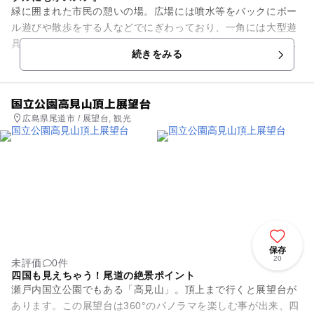
緑に囲まれた市民の憩いの場。広場には噴水等をバックにボー
ル遊びや散歩をする人などでにぎわっており、一角には大型遊
具も新設されています。また呉市で行われる様々なイベントや
続きをみる
お祭りの会場となっているの...
国立公園高見山頂上展望台
広島県尾道市 / 展望台, 観光
保存
20
未評価
0件
四国も見えちゃう！尾道の絶景ポイント
瀬戸内国立公園でもある「高見山」。頂上まで行くと展望台が
あります。この展望台は360°のパノラマを楽しむ事が出来、四