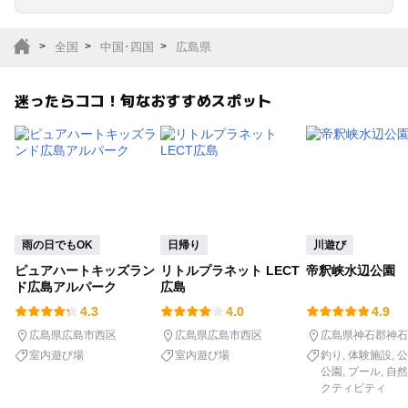
室内遊び場
遊園地
全国
中国･四国
広島県
テーマパーク
動物園
迷ったらココ！旬なおすすめスポット
サファリパーク
植物園・フラワーパー
ク
キャンプ場
バーベキュー
釣り
自然景観
雨の日でもOK
日帰り
川遊び
ピュアハートキッズラン
リトルプラネット LECT
帝釈峡水辺公園
いちご狩り
農業体験
ド広島アルパーク
広島
4.3
4.0
4.9
潮干狩り
社会見学
広島県広島市西区
広島県広島市西区
広島県神石郡神石
室内遊び場
室内遊び場
釣り
体験施設
公
公園
プール
自然
工場見学
体験施設
クティビティ