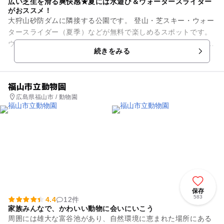
広い芝生を滑る爽快感★夏には水遊び＆ウォータースライダー
がおススメ！
大狩山砂防ダムに隣接する公園です。 登山・芝スキー・ウォー
タースライダー（夏季）などが無料で楽しめるスポットです。
ウォータースライダーは全長36m。 お子さんの身長にもよりま
続きをみる
すが、3...
福山市立動物園
広島県福山市 / 動物園
保存
583
4.4
12件
家族みんなで、かわいい動物に会いにいこう
周囲には雄大な富谷池があり、自然環境に恵まれた場所にある