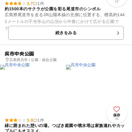
77
3.7
1件
約1500本のサクラが公園を彩る尾道市のシンボル
広島県尾道市を走るJR山陽本線の北側に位置する、標高約144.
2メートルの千光寺山の山頂から中腹にかけて広がる公園で
す。山の中腹には、806（大同元）年創建と伝わる千光寺があ
続きをみる
り、尾道市のシンボル...
呉市中央公園
広島県呉市 / 公園・総合公園
保存
11
3.0
1件
緑に囲まれた憩いの場。つばき庭園や噴水塔は家族連れやカッ
プルにもオススメ。