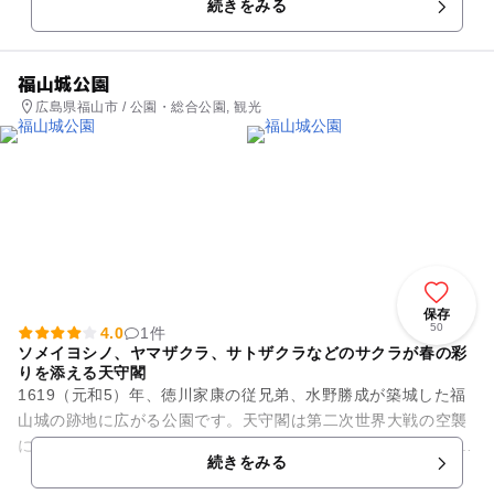
続きをみる
たくさんの家族連れが楽...
福山城公園
広島県福山市 / 公園・総合公園, 観光
保存
50
4.0
1件
ソメイヨシノ、ヤマザクラ、サトザクラなどのサクラが春の彩
りを添える天守閣
1619（元和5）年、徳川家康の従兄弟、水野勝成が築城した福
山城の跡地に広がる公園です。天守閣は第二次世界大戦の空襲
によって焼失しましたが、1966年に再建され博物館として公開
続きをみる
されています。園内...