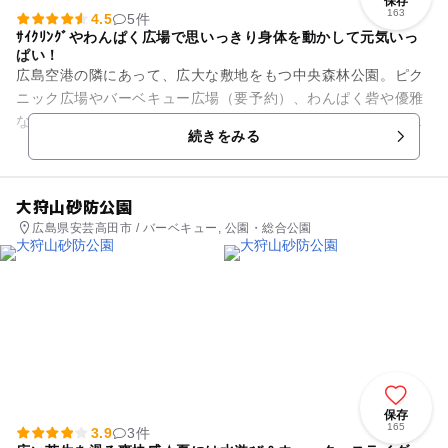
保存
163
4.5
5件
ｻｲｸﾘﾝｸﾞやわんぱく広場で思いっきり身体を動かして元気いっ
ぱい！
広島空港の隣にあって、広大な敷地をもつ中央森林公園。ピク
ニック広場やバーベキュー広場（要予約）、わんぱく砦や優雅
な日本庭園の三景園…でも家族のお出掛けなら何といっても目
続きをみる
玉はサイクリングコースです...
大狩山砂防公園
広島県安芸高田市 / バーベキュー, 公園・総合公園
保存
165
3.9
3件