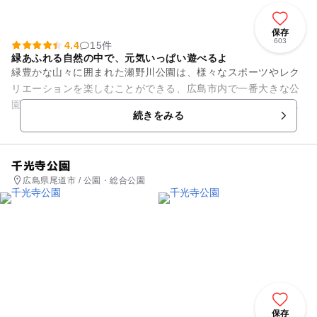
保存
603
4.4
15件
緑あふれる自然の中で、元気いっぱい遊べるよ
緑豊かな山々に囲まれた瀬野川公園は、様々なスポーツやレク
リエーションを楽しむことができる、広島市内で一番大きな公
園です。ちびっこランドの遊具ではローラー滑り台やトンネル
続きをみる
を楽しんで、少し大きなお兄...
千光寺公園
広島県尾道市 / 公園・総合公園
保存