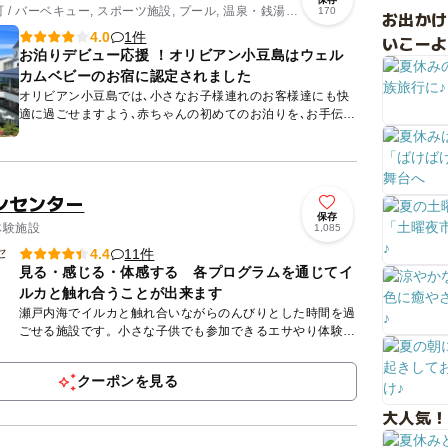
/ バーベキュー, スポーツ施設, プール, 温泉・銭湯,
170
お出か
1件
4.0
いこーよ
お泊りデビュー応援 ！オリビアン小豆島はウェル
カムベビーのお宿に認定されました
オリビアン小豆島では､小さなお子様連れのお客様達にも快
適に過ごせますよう､赤ちゃんの初めてのお泊りを､お手伝い
します｡ 【ウェルカムベビーのお宿】は､ミキハウス子育て
総...
ンセンター
保存
体験施設
1,085
11件
4.4
見る・感じる・体感する 各プログラムを通じてイ
ルカと触れ合うことが出来ます
瀬戸内海でイルカと触れ合いながらのんびりとした時間を過
ごせる施設です。小さな子供でも参加できるエサやり体験の
ほか、トレーナー体験などのプログラムがそろいます(予約
が望ましいも...
クーポンを見る
大人気！