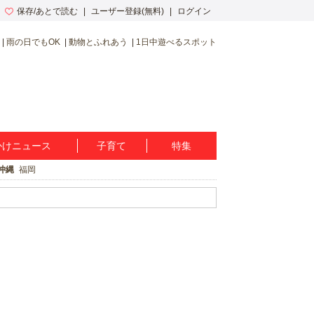
保存/あとで読む
ユーザー登録(無料)
ログイン
雨の日でもOK
動物とふれあう
1日中遊べるスポット
かけニュース
子育て
特集
沖縄
福岡