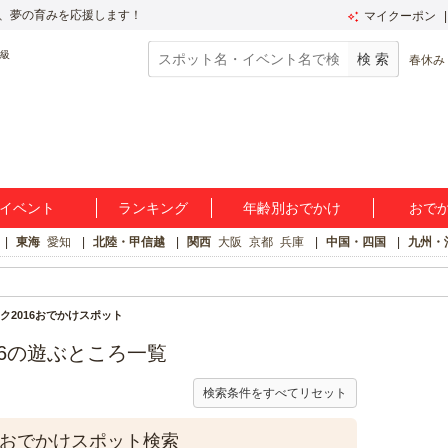
、夢の育みを応援します！
マイクーポン
春休み
イベント
ランキング
年齢別おでかけ
おで
東海
愛知
北陸・甲信越
関西
大阪
京都
兵庫
中国・四国
九州・
ク2016おでかけスポット
6の遊ぶところ一覧
検索条件をすべてリセット
6おでかけスポット検索