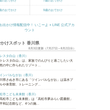
歳のおでかけ
7歳のおでかけ
歳のおでかけ
9歳のおでかけ
かけスポット 香川県
8月3日更新（7月27日～8月2日分）
レスタ白山（香川）
トレスタ白山」は、家族でのんびりと過ごしたい大
然の中に作られたリゾート...
インパルながお（香川）
川県さぬき市にある「ツインパルながお」は温水プ
ルや体育館、トレーニング...
松市こども未来館（香川）
高松市こども未来館」は「高松市夢みらい図書館」
平和記念館など、4つの施...