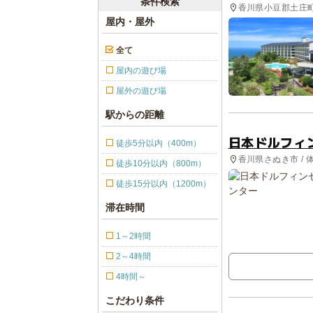
条件検索
香川県小豆郡土庄町 
ホテル・旅館
屋内・屋外
全て
屋内の遊び場
屋外の遊び場
駅からの距離
日本ドルフィ
徒歩5分以内（400m）
香川県さぬき市 / 
徒歩10分以内（800m）
徒歩15分以内（1200m）
滞在時間
1～2時間
2～4時間
4時間～
こだわり条件