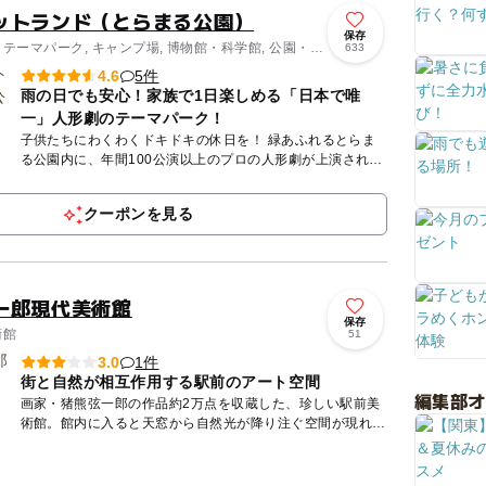
ットランド（とらまる公園）
保存
 テーマパーク, キャンプ場, 博物館・科学館, 公園・総
633
5件
4.6
雨の日でも安心！家族で1日楽しめる「日本で唯
一」人形劇のテーマパーク！
子供たちにわくわくドキドキの休日を！ 緑あふれるとらま
る公園内に、年間100公演以上のプロの人形劇が上演される
「人形劇場とらまる座」や、実際に人形を見て触れて演じて
作る経験...
クーポンを見る
一郎現代美術館
保存
術館
51
1件
3.0
街と自然が相互作用する駅前のアート空間
編集部
画家・猪熊弦一郎の作品約2万点を収蔵した、珍しい駅前美
術館。館内に入ると天窓から自然光が降り注ぐ空間が現れ、
開放的な気分で現代アートを鑑賞することができます。現代
美術を中心と...