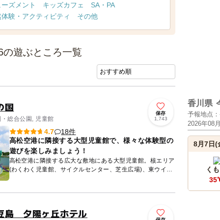
ューズメント
キッズカフェ
SA・PA
然体験・アクティビティ
その他
6の遊ぶところ一覧
香川県
の国
保存
予報地点：
園・総合公園, 児童館
1,743
2026年08
18件
4.7
高松空港に隣接する大型児童館で、様々な体験型の
8月7日(
遊びを楽しみましょう！
高松空港に隣接する広大な敷地にある大型児童館。核エリア
くも
(わくわく児童館、サイクルセンター、芝生広場)、東ウイン
グエリア、西ウイングエリアの3つのエリアで構成されてい
35
て、多様な...
豆島 夕陽ヶ丘ホテル
保存