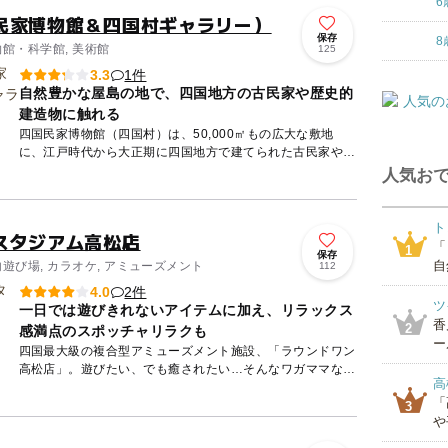
6
民家博物館＆四国村ギャラリー）
保存
8
物館・科学館, 美術館
125
1件
3.3
自然豊かな屋島の地で、四国地方の古民家や歴史的
建造物に触れる
四国民家博物館（四国村）は、50,000㎡もの広大な敷地
に、江戸時代から大正期に四国地方で建てられた古民家や歴
史的建造物をあつめた野外博物館です。 建物だけではな
人気おで
く、四国地...
ト
スタジアム高松店
「
1
保存
自
内遊び場, カラオケ, アミューズメント
112
2件
4.0
ツ
一日では遊びきれないアイテムに加え、リラックス
香
2
感満点のスポッチャリラクも
ー
四国最大級の複合型アミューズメント施設、「ラウンドワン
高松店」。遊びたい、でも癒されたい…そんなワガママな願
高
いをかなえてくれるお店です。ラウンドワンでおなじみのボ
「
ウリングやカ...
3
や