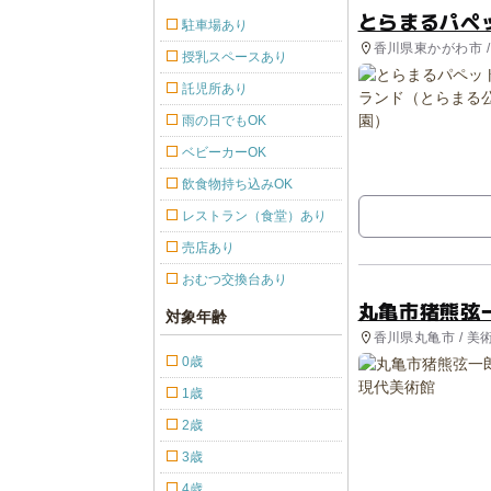
とらまるパペ
駐車場あり
香川県東かがわ市 /
授乳スペースあり
合公園
託児所あり
雨の日でもOK
ベビーカーOK
飲食物持ち込みOK
レストラン（食堂）あり
売店あり
おむつ交換台あり
丸亀市猪熊弦
対象年齢
香川県丸亀市 / 美
0歳
1歳
2歳
3歳
4歳