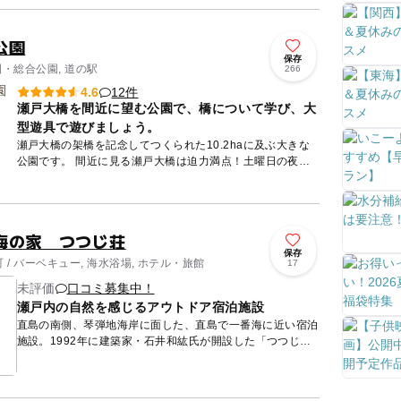
公園
保存
園・総合公園, 道の駅
266
12件
4.6
瀬戸大橋を間近に望む公園で、橋について学び、大
型遊具で遊びましょう。
瀬戸大橋の架橋を記念してつくられた10.2haに及ぶ大きな
公園です。 間近に見る瀬戸大橋は迫力満点！土曜日の夜な
どには瀬戸大橋がライトアップされることも。園内の「瀬戸
大橋記...
海の家 つつじ荘
保存
/ バーベキュー, 海水浴場, ホテル・旅館
17
未評価
口コミ募集中！
瀬戸内の自然を感じるアウトドア宿泊施設
直島の南側、琴弾地海岸に面した、直島で一番海に近い宿泊
施設。1992年に建築家・石井和紘氏が開設した「つつじ
荘」エリアと、2006年に加わった「パオ」エリアから成っ
ています。...