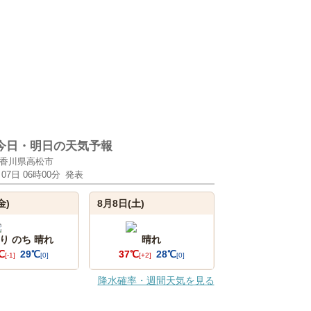
今日・明日の天気予報
香川県高松市
月07日 06時00分
発表
金)
8月8日(土)
り のち 晴れ
晴れ
℃
29℃
37℃
28℃
[-1]
[0]
[+2]
[0]
降水確率・週間天気を見る