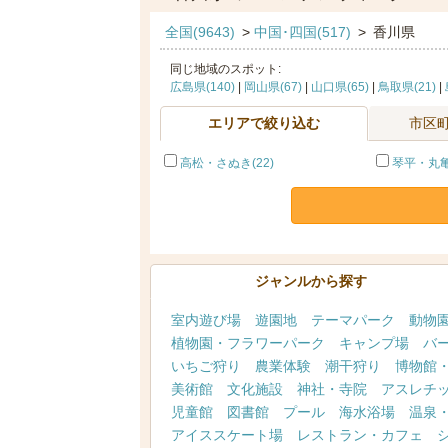
全国(9643)
>
中国･四国(517)
>
香川県
同じ地域のスポット:
広島県(140)
|
岡山県(67)
|
山口県(65)
|
鳥取県(21)
|
エリアで絞り込む
市区
高松・さぬき(22)
琴平・丸亀
ジャンルから探す
室内遊び場
遊園地
テーマパーク
動物
植物園・フラワーパーク
キャンプ場
バ
いちご狩り
農業体験
潮干狩り
博物館
美術館
文化施設
神社・寺院
アスレチ
児童館
図書館
プール
海水浴場
温泉
アイススケート場
レストラン・カフェ