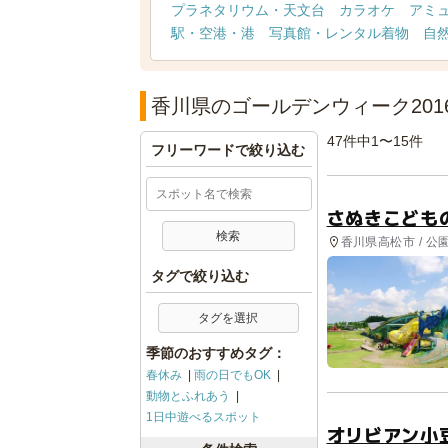
プラネタリウム・天文台
カラオケ
アミ
駅・空港・港
写真館・レンタル着物
自
香川県のゴールデンウィーク201
47件中1〜15件
フリーワードで絞り込む
さぬきこども
香川県高松市 / 公
タグで絞り込む
タグを選択
季節のおすすめタグ：
春休み
雨の日でもOK
動物とふれあう
1日中遊べるスポット
オリビアン小