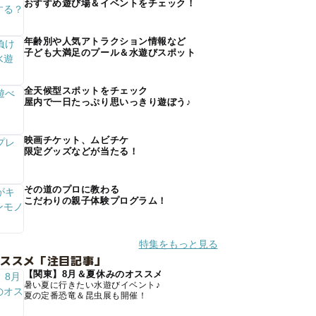
おすすめ遊び場＆イベントをチェック！
年齢別や人気アトラクション情報など
子ども大満足のプール＆水遊びスポット
全天候型スポットをチェック
屋内で一日たっぷり思いっきり遊ぼう♪
映画チケット、ムビチケ
限定グッズなどが当たる！
その道のプロに教わる
こだわりの親子体験プログラム！
特集をもっと見る
オススメ「注目記事」
【関東】8月＆夏休みのオススメ
暑い夏に行きたい水遊びイベント♪
夏の定番恐竜＆昆虫展も開催！