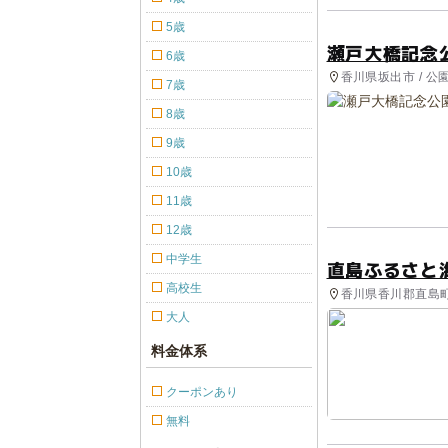
5歳
瀬戸大橋記念
6歳
香川県坂出市 / 公
7歳
8歳
9歳
10歳
11歳
12歳
中学生
直島ふるさと
高校生
香川県香川郡直島町 
大人
料金体系
クーポンあり
無料