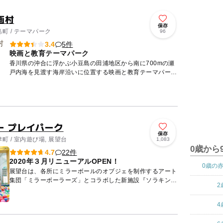
画村
保存
町 / テーマパーク
96
5件
3.4
映画と教育テーマパーク
香川県の沖合に浮かぶ小豆島の田浦地区から南に700mの瀬
戸内海を見渡す海岸沿いに位置する映画と教育テーマパーク
です。1987年に映画化された「二十四の瞳」のロケで使用
された「...
ー プレイパーク
保存
 / 室内遊び場, 展望台
1,083
0歳から
22件
4.7
2020年３月リニューアルOPEN！
0歳の
展望台は、各所にミラーボールのオブジェを制作するアート
集団「ミラーボーラーズ」とコラボした新施設『ソラキン』
2
として生まれ変わりました！瀬戸大橋を眼下に望む展望台か
ら壁掛け水槽...
4