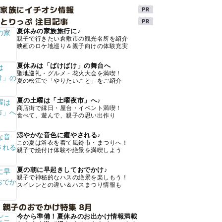
け家族にイチオシ情報
とりっぷ 注目記事
夏休みの家族旅行に♪
親子で行きたい倉敷市の観光名所を紹介
映画のロケ地巡り＆親子向けの体験充実
夏休みは「ばけばけ」の舞台へ
聖地巡礼・グルメ・花火大会を満喫！
夏の松江で「やりたいこと」をご紹介
夏の土曜は「土曜夜市」へ♪
商店街で縁日・屋台・イベント満喫！
食べて、遊んで、親子の思い出作り
涼やかな音色に癒やされる♪
この夏は浴衣を着て風鈴市・まつりへ！
親子で絵付け体験や絶景を満喫しよう
夏の朝に早起きしておでかけ♪
親子で神秘的なハスの絶景を楽しもう！
スイレンとの違い＆ハスまつり情報も
 親子のおでかけ特集 8月
今から準備！夏休みのお出かけ情報満載