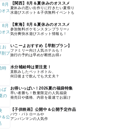
【関西】8月＆夏休みのオススメ
夏休みの思い出作りに行きたい夏祭り
水遊びスポット＆子供無料イベントも
【東海】8月＆夏休みのオススメ
参加無料ポケモンスタンプラリー♪
気分爽快水遊びスポット情報も！
いこーよおすすめ【早割プラン】
ファミリー向け人気ホテルも！
旅行の予約は早めが断然お得♪
水分補給時は要注意！
直飲みしたペットボトル、
何日後まで飲んでも大丈夫？
お得いっぱい！2026夏の福袋特集
早い者勝ち！数量限定の人気福袋
発売日や価格、内容を最速でお届け
【子供映画】公開中＆公開予定作品
パウ・パトロールや
アンパンマンの人気作