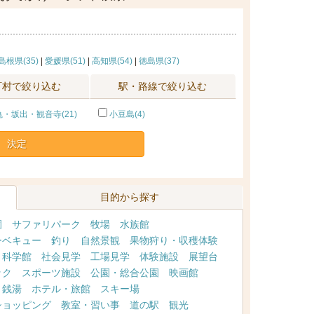
島根県(35)
|
愛媛県(51)
|
高知県(54)
|
徳島県(37)
町村で絞り込む
駅・路線で絞り込む
・坂出・観音寺(21)
小豆島(4)
決定
目的から探す
園
サファリパーク
牧場
水族館
ーベキュー
釣り
自然景観
果物狩り・収穫体験
・科学館
社会見学
工場見学
体験施設
展望台
ック
スポーツ施設
公園・総合公園
映画館
・銭湯
ホテル・旅館
スキー場
ショッピング
教室・習い事
道の駅
観光