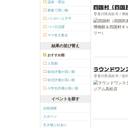
温泉・宿泊
四国村（四国
家族で買い物
香川県高松市 / 博
パパの一人子守
パパ大活躍
ママ友大集合
結果の並び替え
おすすめ順
人気順
ラウンドワン
総合評価が高い順
香川県高松市 / 室
幼児評価が高い順
小学生評価が高い順
イベントを探す
自然体験
スポーツ
生き物ふれあい