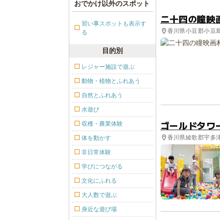
おでかけ以外のスポット
二十四の瞳映
習い事スポットも表示す
香川県小豆郡小豆島
る
目的別
レジャー施設で遊ぶ
動物・植物とふれあう
自然とふれあう
水遊び
ゴールドタワ
収穫・農業体験
香川県綾歌郡宇多津町
体を動かす
非日常体験
学びにつながる
文化にふれる
大人数で遊ぶ
身近な遊び場