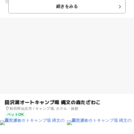
等が色づき、見事な紅葉を楽しめます。特につり橋「神の岩
続きをみる
橋」からの眺めは絶景。県...
田沢湖オートキャンプ場 縄文の森たざわこ
秋田県仙北市 / キャンプ場, ホテル・旅館
ペットOK