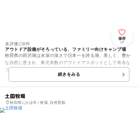
保存
18
未評価
0件
アウトドア設備がそろっている、ファミリー向けキャンプ場
秋田県の田沢湖は水深の深さで日本一を誇る湖。美しく、豊か
な自然に恵まれ、東北有数のアウトドアスポットとして有名な
エリアです。田沢湖オートキャンプ場「縄文の森たざわこ」
続きをみる
は、田沢湖の東北に位置し、こ...
土田牧場
秋田県にかほ市 / 牧場, 自然景観