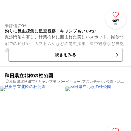
保存
91
未評価
0件
釣りに昆虫採集に星空観察！キャンプもいいね♪
毘沙門沼を有し、針葉樹林に囲まれた美しいスポット。毘沙門
沼での釣りや、カブトムシなどの昆虫採集、星空観察など自然
遊びが満喫できます。施設も充実しており、エリア内にはバー
続きをみる
ベキュー広場、芝生広場、野...
秋田県立北欧の杜公園
秋田県北秋田市 / キャンプ場, バーベキュー, アスレチック, 公園・総合
公園