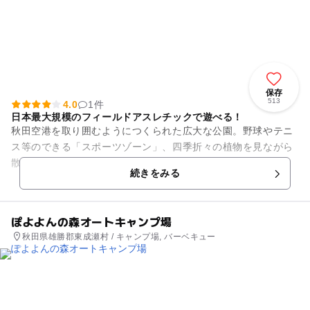
保存
513
4.0
1件
日本最大規模のフィールドアスレチックで遊べる！
秋田空港を取り囲むようにつくられた広大な公園。野球やテニ
ス等のできる「スポーツゾーン」、四季折々の植物を見ながら
散策できる「自然観察ゾーン」等、6つのゾーンに分かれてい
続きをみる
ます。おすすめは、日本最大...
ぽよよんの森オートキャンプ場
秋田県雄勝郡東成瀬村 / キャンプ場, バーベキュー