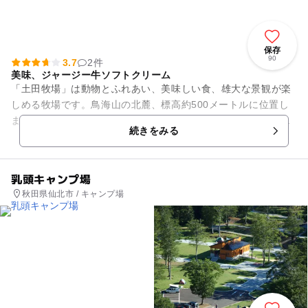
保存
90
3.7
2件
美味、ジャージー牛ソフトクリーム
「土田牧場」は動物とふれあい、美味しい食、雄大な景観が楽
しめる牧場です。鳥海山の北麓、標高約500メートルに位置し
ます。広々とした牧草地と堂々としたジャージー牛の姿は、日
続きをみる
常のあわただしさを忘れさ...
乳頭キャンプ場
秋田県仙北市 / キャンプ場