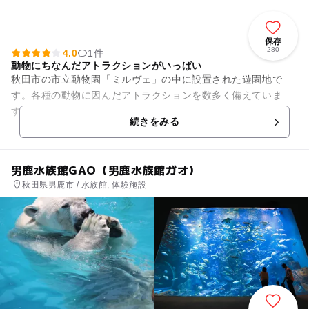
保存
280
4.0
1件
動物にちなんだアトラクションがいっぱい
秋田市の市立動物園「ミルヴェ」の中に設置された遊園地で
す。各種の動物に因んだアトラクションを数多く備えていま
す。 新しくなったアニパ観覧車「フルール」や、キリンが先導
続きをみる
するジェットコースター、象...
男鹿水族館GAO（男鹿水族館ガオ）
秋田県男鹿市 / 水族館, 体験施設