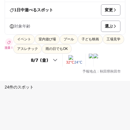
変更
1日中遊べるスポット
選ぶ
対象年齢
イベント
室内遊び場
プール
子ども映画
工場見学
注目！
アスレチック
雨の日でもOK
32°C
24°C
予報地点：秋田県秋田市
24件のスポット