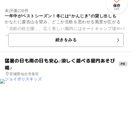
保存
245
未評価
0件
一年中がベストシーズン！冬には“かんじき”の貸し出しも
かなたに森吉山を望み、どこか北欧を思わせる風景が広がる
「北欧の杜公園」。広く美しい園内にはオートキャンプ場やバ
ーベキュー広場、ドッグラン、わんぱく広場、パークゴルフ場
続きをみる
など家族連れが楽しめる施設が...
猛暑の日も雨の日も安心♪涼しく遊べる屋内あそび
場♪
宮城県仙台市泉区