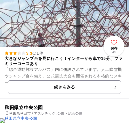
保存
24
3.3
1件
大きなジャンプ台を見に行こう！インターから車で15分、ファ
ミリーコースあり
「総合運動施設アルパス」内に併設されています。人工降雪機
やジャンプ台を備え、公式競技大会も開催される本格的なスキ
ー場のほか、初心者も楽しめるファミリーコースも備えていま
続きをみる
す。ペアリフトが2基、シン...
秋田県立中央公園
秋田県秋田市 / アスレチック, 公園・総合公園