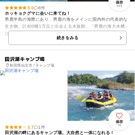
保存
353
5.0
8件
ホッキョクグマに会いに来てね！
男鹿半島の海際にあり、男鹿の海をメインに国内外の代表的な
生き物、計400種1万点と出会える水族館。「男鹿の海大水槽」
は、男鹿の海が再現され、40種2,000匹の魚たちが展示されて
続きをみる
いて迫力満点です...
田沢湖キャンプ場
秋田県仙北市 / キャンプ場
保存
78
3.7
1件
田沢湖の畔にあるキャンプ場。大自然と一体になれる！