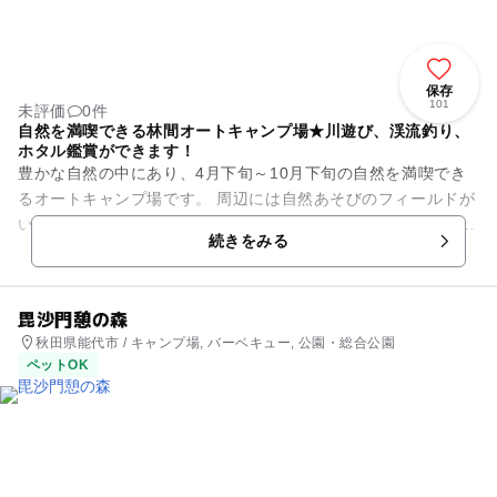
保存
101
未評価
0件
自然を満喫できる林間オートキャンプ場★川遊び、渓流釣り、
ホタル鑑賞ができます！
豊かな自然の中にあり、4月下旬～10月下旬の自然を満喫でき
るオートキャンプ場です。 周辺には自然あそびのフィールドが
いっぱい！ キャンプ場の真下を流れる成瀬川はこどもでも安心
続きをみる
な浅瀬が続い...
毘沙門憩の森
秋田県能代市 / キャンプ場, バーベキュー, 公園・総合公園
ペットOK