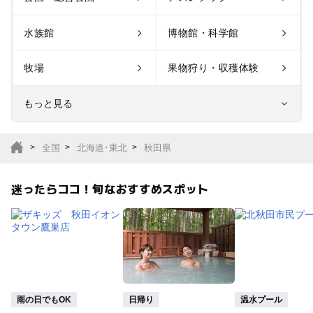
水族館
博物館・科学館
牧場
果物狩り・収穫体験
もっと見る
室内遊び場
遊園地
全国
北海道･東北
秋田県
テーマパーク
動物園
迷ったらココ！旬なおすすめスポット
サファリパーク
植物園・フラワーパー
ク
キャンプ場
バーベキュー
釣り
自然景観
雨の日でもOK
日帰り
温水プール