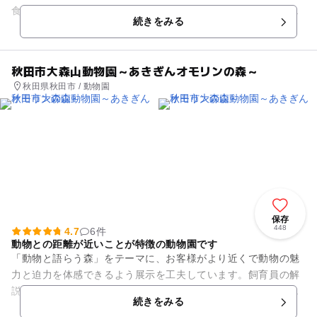
食、各種デザートを提供するカフェテリアもあり、リゾート感
続きをみる
を一層盛り上げてま...
秋田市大森山動物園～あきぎんオモリンの森～
秋田県秋田市 / 動物園
保存
448
4.7
6件
動物との距離が近いことが特徴の動物園です
「動物と語らう森」をテーマに、お客様がより近くで動物の魅
力と迫力を体感できるよう展示を工夫しています。飼育員の解
説付きで動物たちの食事風景を見ることができる「まんまタイ
続きをみる
ム」や、間近でエサをあげら...