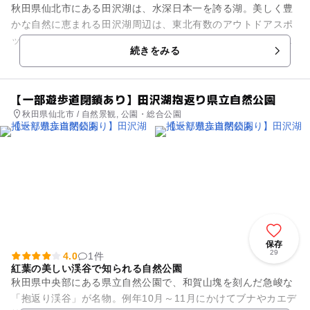
秋田県仙北市にある田沢湖は、水深日本一を誇る湖。美しく豊
かな自然に恵まれる田沢湖周辺は、東北有数のアウトドアスポ
ットとして人気のエリアです。「田沢湖キャンプ場」では、キ
続きをみる
ャンプだけでなく、カヌーや...
【一部遊歩道閉鎖あり】田沢湖抱返り県立自然公園
秋田県仙北市 / 自然景観, 公園・総合公園
保存
29
4.0
1件
紅葉の美しい渓谷で知られる自然公園
秋田県中央部にある県立自然公園で、和賀山塊を刻んだ急峻な
「抱返り渓谷」が名物。例年10月～11月にかけてブナやカエデ