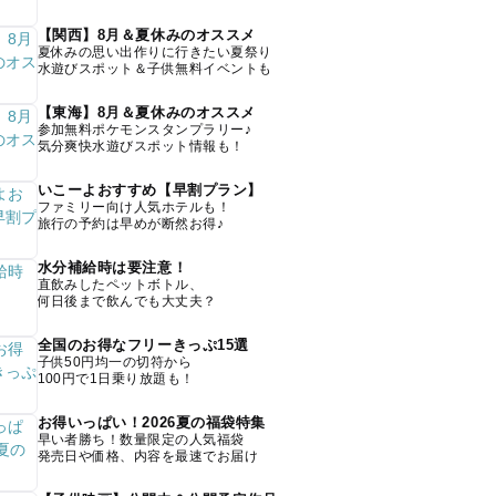
【関西】8月＆夏休みのオススメ
夏休みの思い出作りに行きたい夏祭り
水遊びスポット＆子供無料イベントも
【東海】8月＆夏休みのオススメ
参加無料ポケモンスタンプラリー♪
気分爽快水遊びスポット情報も！
いこーよおすすめ【早割プラン】
ファミリー向け人気ホテルも！
旅行の予約は早めが断然お得♪
水分補給時は要注意！
直飲みしたペットボトル、
何日後まで飲んでも大丈夫？
全国のお得なフリーきっぷ15選
子供50円均一の切符から
100円で1日乗り放題も！
お得いっぱい！2026夏の福袋特集
早い者勝ち！数量限定の人気福袋
発売日や価格、内容を最速でお届け