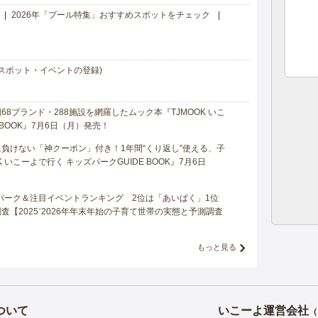
2026年「プール特集」おすすめスポットをチェック
スポット・イベントの登録)
8ブランド・288施設を網羅したムック本『TJMOOK いこ
 BOOK』7月6日（月）発売！
負けない「神クーポン」付き！1年間“くり返し”使える、子
 いこーよで行く キッズパークGUIDE BOOK』7月6日
マパーク＆注目イベントランキング 2位は「あいぱく」1位
【2025⁻2026年年末年始の子育て世帯の実態と予測調査
もっと見る
ついて
いこーよ運営会社
（