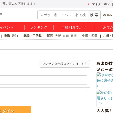
、夢の育みを応援します！
マイクーポン
春休み
イベント
ランキング
年齢別おでかけ
おで
東海
愛知
北陸・甲信越
関西
大阪
京都
兵庫
中国・四国
九州・
お出か
プレゼンター様ログインはこちら
いこーよ
大人気！