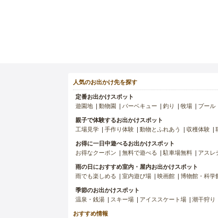
人気のお出かけ先を探す
定番お出かけスポット
遊園地
動物園
バーベキュー
釣り
牧場
プール
親子で体験するお出かけスポット
工場見学
手作り体験
動物とふれあう
収穫体験
お得に一日中遊べるお出かけスポット
お得なクーポン
無料で遊べる
駐車場無料
アスレ
雨の日におすすめ室内・屋内お出かけスポット
雨でも楽しめる
室内遊び場
映画館
博物館・科学
季節のお出かけスポット
温泉・銭湯
スキー場
アイススケート場
潮干狩り
おすすめ情報