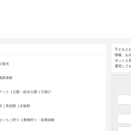
子どもと
情報、お
ポット人
観光
運営して
職業体験
チック
公園・総合公園
川遊び
館
美術館
水族館
いちご狩り
果物狩り・収穫体験