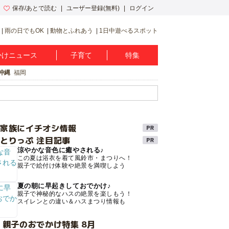
保存/あとで読む
ユーザー登録(無料)
ログイン
雨の日でもOK
動物とふれあう
1日中遊べるスポット
かけニュース
子育て
特集
沖縄
福岡
け家族にイチオシ情報
とりっぷ 注目記事
涼やかな音色に癒やされる♪
この夏は浴衣を着て風鈴市・まつりへ！
親子で絵付け体験や絶景を満喫しよう
夏の朝に早起きしておでかけ♪
親子で神秘的なハスの絶景を楽しもう！
スイレンとの違い＆ハスまつり情報も
 親子のおでかけ特集 8月