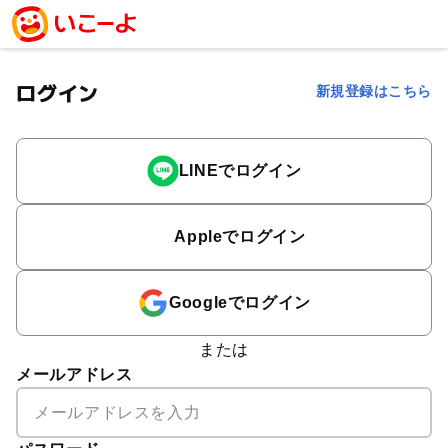
ログイン
新規登録はこちら
LINEでログイン
Appleでログイン
Googleでログイン
または
メールアドレス