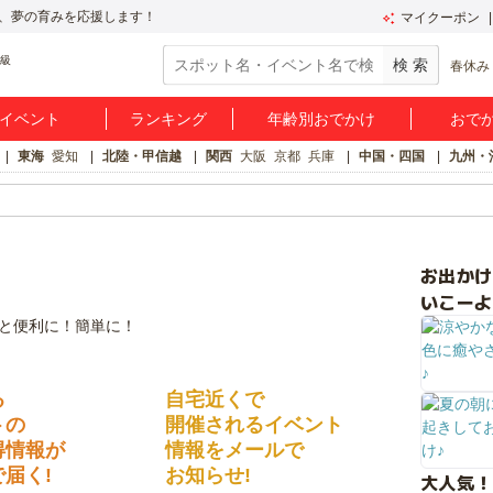
、夢の育みを応援します！
マイクーポン
春休み
イベント
ランキング
年齢別おでかけ
おで
東海
愛知
北陸・甲信越
関西
大阪
京都
兵庫
中国・四国
九州・
お出か
いこーよ
る
自宅近くで
トの
開催されるイベント
得情報が
情報をメールで
届く!
お知らせ!
大人気！