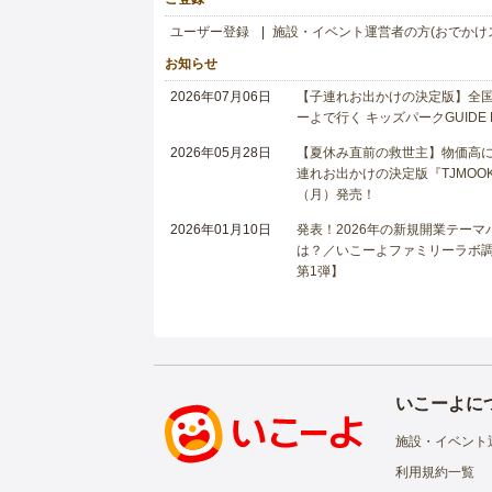
ユーザー登録
施設・イベント運営者の方(おでかけ
お知らせ
2026年07月06日
【子連れお出かけの決定版】全国6
ーよで行く キッズパークGUIDE
2026年05月28日
【夏休み直前の救世主】物価高に
連れお出かけの決定版『TJMOOK
（月）発売！
2026年01月10日
発表！2026年の新規開業テー
は？／いこーよファミリーラボ調査
第1弾】
いこーよに
施設・イベント
利用規約一覧