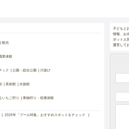
子どもと
情報、お
ポット人
観光
運営して
職業体験
チック
公園・総合公園
川遊び
館
美術館
水族館
いちご狩り
果物狩り・収穫体験
2026年「プール特集」おすすめスポットをチェック