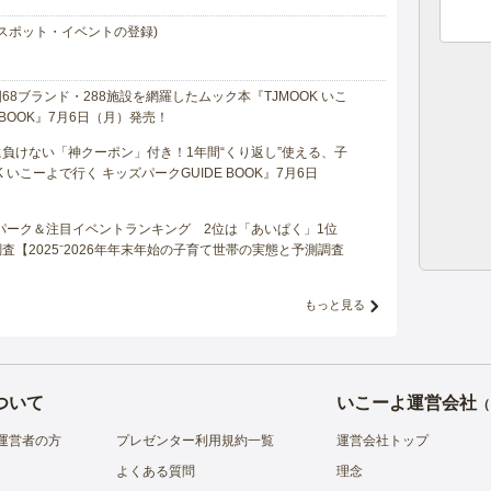
スポット・イベントの登録)
8ブランド・288施設を網羅したムック本『TJMOOK いこ
 BOOK』7月6日（月）発売！
負けない「神クーポン」付き！1年間“くり返し”使える、子
 いこーよで行く キッズパークGUIDE BOOK』7月6日
マパーク＆注目イベントランキング 2位は「あいぱく」1位
【2025⁻2026年年末年始の子育て世帯の実態と予測調査
もっと見る
ついて
いこーよ運営会社
（
運営者の方
プレゼンター利用規約一覧
運営会社トップ
よくある質問
理念