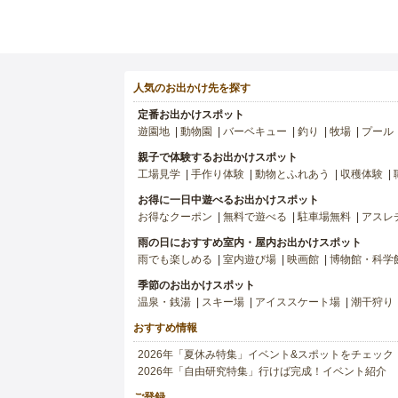
人気のお出かけ先を探す
定番お出かけスポット
遊園地
動物園
バーベキュー
釣り
牧場
プール
親子で体験するお出かけスポット
工場見学
手作り体験
動物とふれあう
収穫体験
お得に一日中遊べるお出かけスポット
お得なクーポン
無料で遊べる
駐車場無料
アスレ
雨の日におすすめ室内・屋内お出かけスポット
雨でも楽しめる
室内遊び場
映画館
博物館・科学
季節のお出かけスポット
温泉・銭湯
スキー場
アイススケート場
潮干狩り
おすすめ情報
2026年「夏休み特集」イベント&スポットをチェック
2026年「自由研究特集」行けば完成！イベント紹介
ご登録