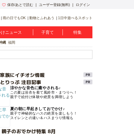
保存/あとで読む
ユーザー登録(無料)
ログイン
雨の日でもOK
動物とふれあう
1日中遊べるスポット
かけニュース
子育て
特集
沖縄
福岡
け家族にイチオシ情報
とりっぷ 注目記事
涼やかな音色に癒やされる♪
この夏は浴衣を着て風鈴市・まつりへ！
親子で絵付け体験や絶景を満喫しよう
夏の朝に早起きしておでかけ♪
親子で神秘的なハスの絶景を楽しもう！
スイレンとの違い＆ハスまつり情報も
 親子のおでかけ特集 8月