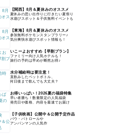
【関西】8月＆夏休みのオススメ
夏休みの思い出作りに行きたい夏祭り
水遊びスポット＆子供無料イベントも
【東海】8月＆夏休みのオススメ
参加無料ポケモンスタンプラリー♪
気分爽快水遊びスポット情報も！
いこーよおすすめ【早割プラン】
ファミリー向け人気ホテルも！
旅行の予約は早めが断然お得♪
水分補給時は要注意！
直飲みしたペットボトル、
何日後まで飲んでも大丈夫？
お得いっぱい！2026夏の福袋特集
早い者勝ち！数量限定の人気福袋
発売日や価格、内容を最速でお届け
【子供映画】公開中＆公開予定作品
パウ・パトロールや
アンパンマンの人気作