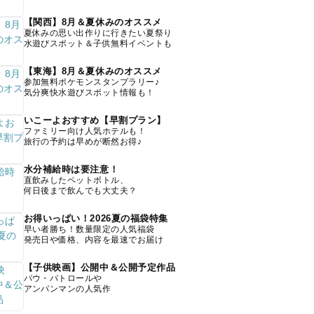
【関西】8月＆夏休みのオススメ
夏休みの思い出作りに行きたい夏祭り
水遊びスポット＆子供無料イベントも
【東海】8月＆夏休みのオススメ
参加無料ポケモンスタンプラリー♪
気分爽快水遊びスポット情報も！
いこーよおすすめ【早割プラン】
ファミリー向け人気ホテルも！
旅行の予約は早めが断然お得♪
水分補給時は要注意！
直飲みしたペットボトル、
何日後まで飲んでも大丈夫？
お得いっぱい！2026夏の福袋特集
早い者勝ち！数量限定の人気福袋
発売日や価格、内容を最速でお届け
【子供映画】公開中＆公開予定作品
パウ・パトロールや
アンパンマンの人気作