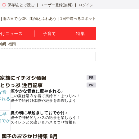
保存/あとで読む
ユーザー登録(無料)
ログイン
雨の日でもOK
動物とふれあう
1日中遊べるスポット
かけニュース
子育て
特集
沖縄
福岡
け家族にイチオシ情報
とりっぷ 注目記事
涼やかな音色に癒やされる♪
この夏は浴衣を着て風鈴市・まつりへ！
親子で絵付け体験や絶景を満喫しよう
夏の朝に早起きしておでかけ♪
親子で神秘的なハスの絶景を楽しもう！
スイレンとの違い＆ハスまつり情報も
 親子のおでかけ特集 8月