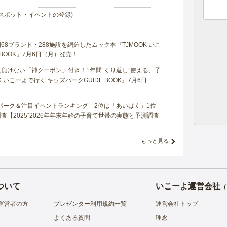
スポット・イベントの登録)
8ブランド・288施設を網羅したムック本『TJMOOK いこ
 BOOK』7月6日（月）発売！
負けない「神クーポン」付き！1年間“くり返し”使える、子
 いこーよで行く キッズパークGUIDE BOOK』7月6日
マパーク＆注目イベントランキング 2位は「あいぱく」1位
【2025⁻2026年年末年始の子育て世帯の実態と予測調査
もっと見る
ついて
いこーよ運営会社
（
運営者の方
プレゼンター利用規約一覧
運営会社トップ
よくある質問
理念