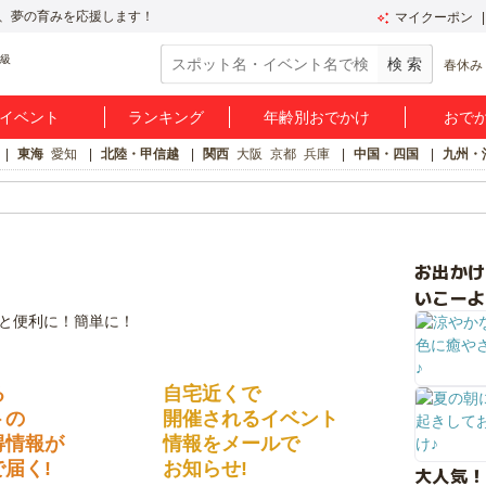
、夢の育みを応援します！
マイクーポン
春休み
イベント
ランキング
年齢別おでかけ
おで
東海
愛知
北陸・甲信越
関西
大阪
京都
兵庫
中国・四国
九州・
お出か
いこーよ
る
自宅近くで
トの
開催されるイベント
得情報が
情報をメールで
届く!
お知らせ!
大人気！