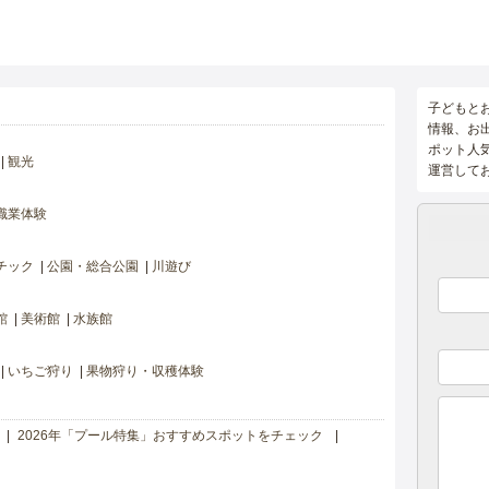
子どもと
情報、お
ポット人
観光
運営して
職業体験
チック
公園・総合公園
川遊び
館
美術館
水族館
いちご狩り
果物狩り・収穫体験
2026年「プール特集」おすすめスポットをチェック