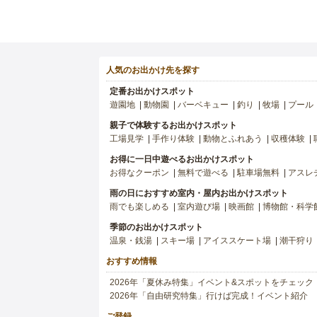
人気のお出かけ先を探す
定番お出かけスポット
遊園地
動物園
バーベキュー
釣り
牧場
プール
親子で体験するお出かけスポット
工場見学
手作り体験
動物とふれあう
収穫体験
お得に一日中遊べるお出かけスポット
お得なクーポン
無料で遊べる
駐車場無料
アスレ
雨の日におすすめ室内・屋内お出かけスポット
雨でも楽しめる
室内遊び場
映画館
博物館・科学
季節のお出かけスポット
温泉・銭湯
スキー場
アイススケート場
潮干狩り
おすすめ情報
2026年「夏休み特集」イベント&スポットをチェック
2026年「自由研究特集」行けば完成！イベント紹介
ご登録