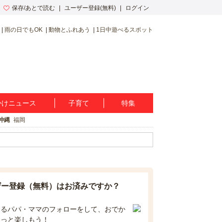
保存/あとで読む
ユーザー登録(無料)
ログイン
雨の日でもOK
動物とふれあう
1日中遊べるスポット
かけニュース
子育て
特集
沖縄
福岡
ザー登録（無料）はお済みですか？
なるパパ・ママのフォローをして、おでか
もっと楽しもう！