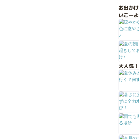
お出か
いこーよ
大人気！