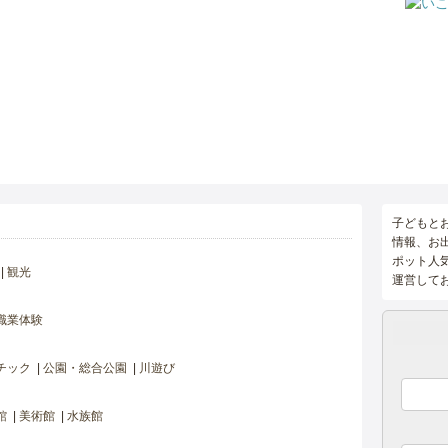
子どもと
情報、お
ポット人
観光
運営して
職業体験
チック
公園・総合公園
川遊び
館
美術館
水族館