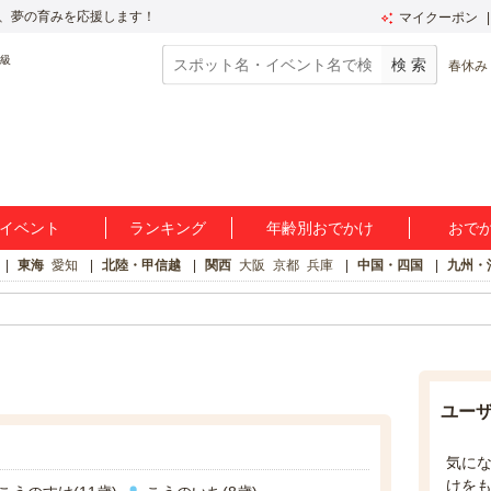
、夢の育みを応援します！
マイクーポン
春休み
イベント
ランキング
年齢別おでかけ
おで
東海
愛知
北陸・甲信越
関西
大阪
京都
兵庫
中国・四国
九州・
ユー
気に
けを