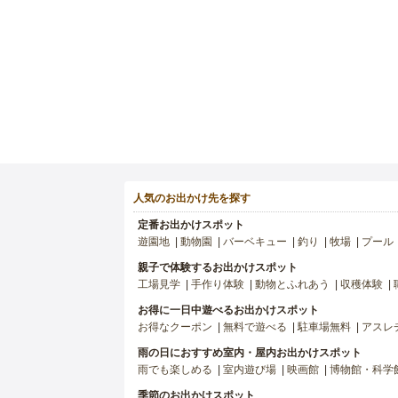
人気のお出かけ先を探す
定番お出かけスポット
遊園地
動物園
バーベキュー
釣り
牧場
プール
親子で体験するお出かけスポット
工場見学
手作り体験
動物とふれあう
収穫体験
お得に一日中遊べるお出かけスポット
お得なクーポン
無料で遊べる
駐車場無料
アスレ
雨の日におすすめ室内・屋内お出かけスポット
雨でも楽しめる
室内遊び場
映画館
博物館・科学
季節のお出かけスポット