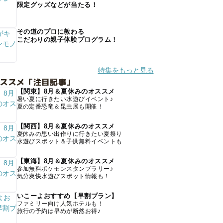
限定グッズなどが当たる！
その道のプロに教わる
こだわりの親子体験プログラム！
特集をもっと見る
オススメ「注目記事」
【関東】8月＆夏休みのオススメ
暑い夏に行きたい水遊びイベント♪
夏の定番恐竜＆昆虫展も開催！
【関西】8月＆夏休みのオススメ
夏休みの思い出作りに行きたい夏祭り
水遊びスポット＆子供無料イベントも
【東海】8月＆夏休みのオススメ
参加無料ポケモンスタンプラリー♪
気分爽快水遊びスポット情報も！
いこーよおすすめ【早割プラン】
ファミリー向け人気ホテルも！
旅行の予約は早めが断然お得♪