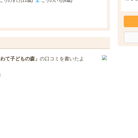
こうのすけ(11歳)
こうのいち(8歳)
いわて子どもの森」
の口コミを書いたよ
森