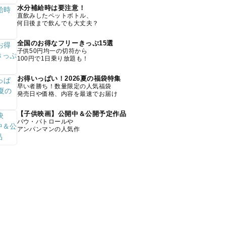
水分補給時は要注意！
直飲みしたペットボトル、
何日後まで飲んでも大丈夫？
全国のお得なフリーきっぷ15選
子供50円均一の切符から
100円で1日乗り放題も！
お得いっぱい！2026夏の福袋特集
早い者勝ち！数量限定の人気福袋
発売日や価格、内容を最速でお届け
【子供映画】公開中＆公開予定作品
パウ・パトロールや
アンパンマンの人気作